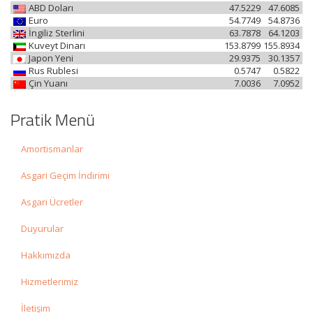
ABD Doları
47.5229
47.6085
Euro
54.7749
54.8736
İngiliz Sterlini
63.7878
64.1203
Kuveyt Dinarı
153.8799
155.8934
Japon Yeni
29.9375
30.1357
Rus Rublesi
0.5747
0.5822
Çin Yuanı
7.0036
7.0952
Pratik Menü
Amortismanlar
Asgari Geçim İndirimi
Asgari Ücretler
Duyurular
Hakkımızda
Hizmetlerimiz
İletişim