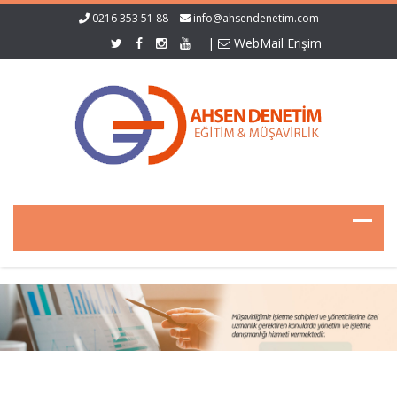
0216 353 51 88
info@ahsendenetim.com
|
WebMail Erişim