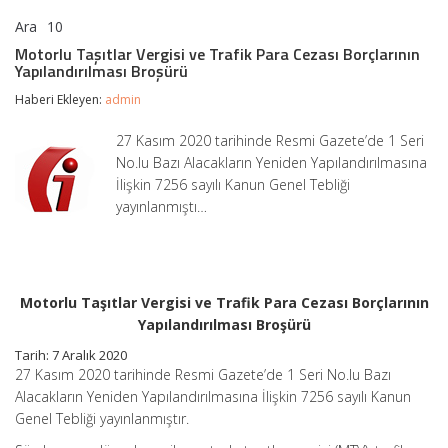
Ara
10
Motorlu
yorumlar kapalı
Taşıtlar
Motorlu Taşıtlar Vergisi ve Trafik Para Cezası Borçlarının
Vergisi
Yapılandırılması Broşürü
ve
Trafik
Haberi Ekleyen:
admin
Para
Cezası
27 Kasım 2020 tarihinde Resmi Gazete’de 1 Seri
Borçlarının
No.lu Bazı Alacakların Yeniden Yapılandırılmasına
Yapılandırılması
Broşürü
İlişkin 7256 sayılı Kanun Genel Tebliği
için
yayınlanmıştı…
Motorlu Taşıtlar Vergisi ve Trafik Para Cezası Borçlarının
Yapılandırılması Broşürü
Tarih: 7 Aralık 2020
27 Kasım 2020 tarihinde Resmi Gazete’de 1 Seri No.lu Bazı
Alacakların Yeniden Yapılandırılmasına İlişkin 7256 sayılı Kanun
Genel Tebliği yayınlanmıştır.