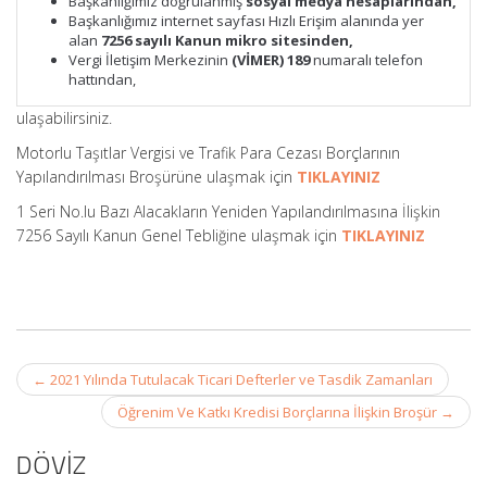
Başkanlığımız doğrulanmış
sosyal medya hesaplarından,
Başkanlığımız internet sayfası Hızlı Erişim alanında yer
alan
7256 sayılı Kanun mikro sitesinden,
Vergi İletişim Merkezinin
(VİMER) 189
numaralı telefon
hattından,
ulaşabilirsiniz.
Motorlu Taşıtlar Vergisi ve Trafik Para Cezası Borçlarının
Yapılandırılması Broşürüne ulaşmak için
TIKLAYINIZ
1 Seri No.lu Bazı Alacakların Yeniden Yapılandırılmasına İlişkin
7256 Sayılı Kanun Genel Tebliğine ulaşmak için
TIKLAYINIZ
Post
←
2021 Yılında Tutulacak Ticari Defterler ve Tasdik Zamanları
navigation
Öğrenim Ve Katkı Kredisi Borçlarına İlişkin Broşür
→
DÖVİZ