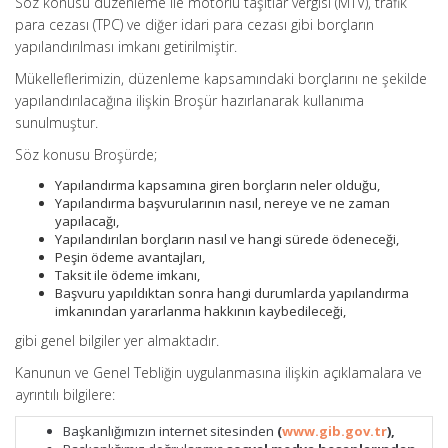
Söz konusu düzenleme ile motorlu taşıtlar vergisi (MTV), trafik
para cezası (TPC) ve diğer idari para cezası gibi borçların
yapılandırılması imkanı getirilmiştir.
Mükelleflerimizin, düzenleme kapsamındaki borçlarını ne şekilde
yapılandırılacağına ilişkin Broşür hazırlanarak kullanıma
sunulmuştur.
Söz konusu Broşürde;
Yapılandırma kapsamına giren borçların neler olduğu,
Yapılandırma başvurularının nasıl, nereye ve ne zaman
yapılacağı,
Yapılandırılan borçların nasıl ve hangi sürede ödeneceği,
Peşin ödeme avantajları,
Taksit ile ödeme imkanı,
Başvuru yapıldıktan sonra hangi durumlarda yapılandırma
imkanından yararlanma hakkının kaybedileceği,
gibi genel bilgiler yer almaktadır.
Kanunun ve Genel Tebliğin uygulanmasına ilişkin açıklamalara ve
ayrıntılı bilgilere:
Başkanlığımızın internet sitesinden
(
www.gib.gov.tr
),