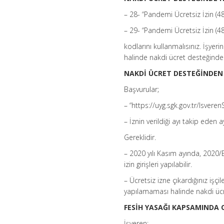
– 28- “Pandemi Ücretsiz İzin (4
– 29- “Pandemi Ücretsiz İzin (4
kodlarını kullanmalısınız. İşyer
halinde nakdi ücret desteğinde
NAKDİ ÜCRET DESTEĞİNDEN
Başvurular;
– “https://uyg.sgk.gov.tr/Isvere
– İznin verildiği ayı takip eden 
Gereklidir.
– 2020 yılı Kasım ayında, 2020/
izin girişleri yapılabilir.
– Ücretsiz izne çıkardığınız işçi
yapılamaması halinde nakdi üc
FESİH YASAĞI KAPSAMINDA 
İşveren;