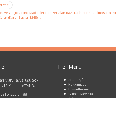
ndirme
ncu ve Geçici 21 inci Maddelerinde Yer Alan Bazı Tarihlerin Uzatılması Hakk
Karar (Karar Sayısı: 3248)
→
iz
Hızlı Menü
Ana Sayfa
arı Mah. Tavuskuşu Sok.
Hakkımızda
1/13 Kartal | İSTANBUL
Hizmetlerimiz
Güncel Mevzuat
(0216) 353 51 88
İletişim
o@ahsendenetim.com