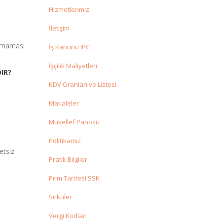
Hizmetlerimiz
İletişim
nılmaması
İş Kanunu IPC
İşçilik Maliyetleri
IR?
KDV Oranları ve Listesi
Makaleler
Mükellef Panosu
Politikamız
etsiz
Pratik Bilgiler
Prim Tarifesi SSK
Sirküler
Vergi Kodları