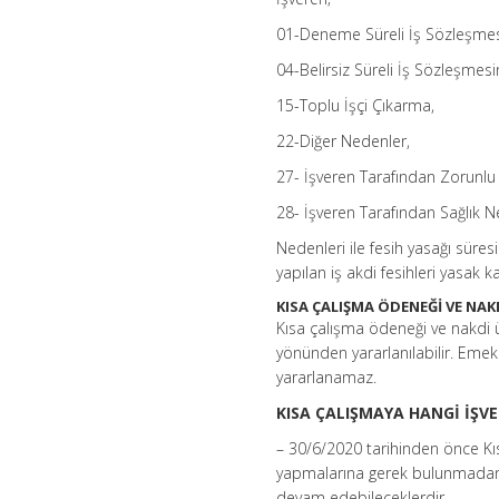
01-Deneme Süreli İş Sözleşmesi
04-Belirsiz Süreli İş Sözleşmes
15-Toplu İşçi Çıkarma,
22-Diğer Nedenler,
27- İşveren Tarafından Zorunlu
28- İşveren Tarafından Sağlık N
Nedenleri ile fesih yasağı süre
yapılan iş akdi fesihleri yasak
KISA ÇALIŞMA ÖDENEĞİ VE NAK
Kısa çalışma ödeneği ve nakdi ü
yönünden yararlanılabilir. Emekli
yararlanamaz.
KISA ÇALIŞMAYA HANGİ İŞV
– 30/6/2020 tarihinden önce K
yapmalarına gerek bulunmadan
devam edebileceklerdir.