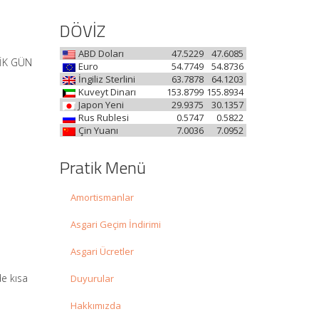
DÖVİZ
ABD Doları
47.5229
47.6085
SİK GÜN
Euro
54.7749
54.8736
İngiliz Sterlini
63.7878
64.1203
Kuveyt Dinarı
153.8799
155.8934
Japon Yeni
29.9375
30.1357
Rus Rublesi
0.5747
0.5822
Çin Yuanı
7.0036
7.0952
Pratik Menü
Amortismanlar
Asgari Geçim İndirimi
Asgari Ücretler
de kısa
Duyurular
Hakkımızda