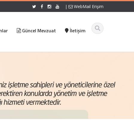
|
WebMail Erişim
nlar
Güncel Mevzuat
İletişim