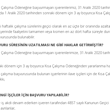
a Çalışma Ödeneğine başvurmayan işverenlerimiz, 31 Aralık 2020 tarihi
a 1 Aralık 2020 tarihinden sonraki dönem için 3 ay boyunca Kısa Çal
 haftalık çalışma sürelerini geçici olarak en az üçte bir oranında azalt
işyerinde faaliyetini tamamen veya kısmen en az dört hafta süreyle du
şvurusunda bulunabilir.
VURU SÜRESİNİN UZATILMASI NE GİBİ HAKLAR GETİRMİŞTİR?
a Çalışma Ödeneğine başvurmayan işverenlerimize, 31 Aralık 2020 tarih
raki dönem için 3 ay boyunca Kısa Çalışma Ödeneğinden yararlanma ha
çalışma başvurusunda bulunan işyerlerinin ilave işçileri için de Kısa Ç
kı,
Gİ İŞÇİLER İÇİN BAŞVURU YAPILABİLİR?
ve iş akdi devam ederken işveren tarafından 4857 sayılı Kanunun Geçici
yrılanlar,