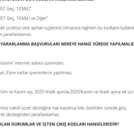
857 Geç. 10.Md.)”
857 Geç. 10.Md.) ve Diğer”
inde ücretsiz izne ayrılan işçileriniz olmasına rağmen bu kodların kulla
n yararlanılamaz.
 YARARLANMA BAŞVURULARI NEREYE HANGİ SÜREDE YAPILMALID
nSistemi” internet adresi üzerinden,
ayın 3’üne kadar işverenlerce yapılması,
Ekim ve Kasım ayı, 2020 Aralık ayında,2020/Kasım ve Aralık ayına ait ücr
leriniz nakdi ücret desteğine hak kazansa bile, belirtilen sürede giriş
ret desteğinden yararlanılamaz.
OLAN DURUMLAR VE İŞTEN ÇIKIŞ KODLARI HANGİLERİDİR?