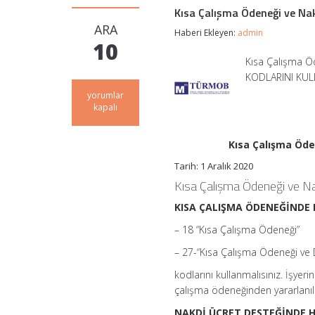
Kısa Çalışma Ödeneği ve Nak
ARA
Haberi Ekleyen:
admin
10
Kısa Çalışma 
KODLARINI KULL
Kısa
yorumlar
Çalışma
kapalı
Ödeneği
ve
Nakdi
Kısa Çalışma Öde
Ücret
Tarih: 1 Aralık 2020
Desteği
Hakkında
Kısa Çalışma Ödeneği ve Na
Bilinmesi
Gerekenler
KISA ÇALIŞMA ÖDENEĞİNDE 
için
– 18 “Kısa Çalışma Ödeneği”
– 27-“Kısa Çalışma Ödeneği ve 
kodlarını kullanmalısınız. İşye
çalışma ödeneğinden yararlanı
NAKDİ ÜCRET DESTEĞİNDE H