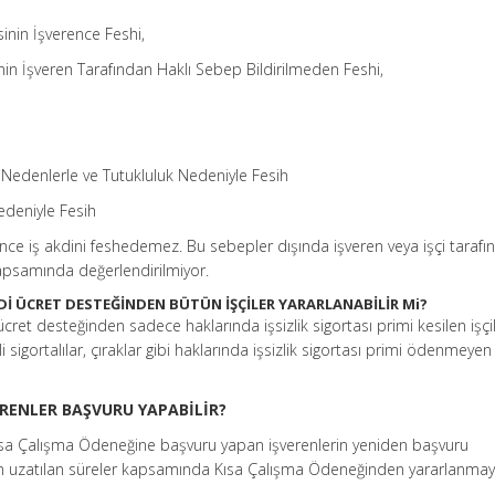
nin İşverence Feshi,
inin İşveren Tarafından Haklı Sebep Bildirilmeden Feshi,
 Nedenlerle ve Tutukluluk Nedeniyle Fesih
edeniyle Fesih
since iş akdini feshedemez. Bu sebepler dışında işveren veya işçi taraf
 kapsamında değerlendirilmiyor.
Dİ ÜCRET DESTEĞİNDEN BÜTÜN İŞÇİLER YARARLANABİLİR Mi?
cret desteğinden sadece haklarında işsizlik sigortası primi kesilen işçi
 sigortalılar, çıraklar gibi haklarında işsizlik sigortası primi ödenmeyen 
ERENLER BAŞVURU YAPABİLİR?
ısa Çalışma Ödeneğine başvuru yapan işverenlerin yeniden başvuru
 uzatılan süreler kapsamında Kısa Çalışma Ödeneğinden yararlanma