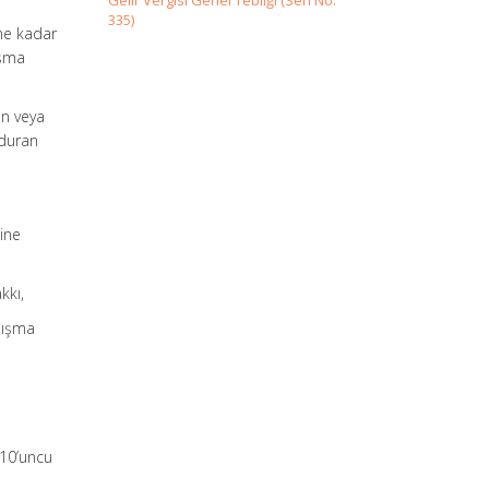
Gelir Vergisi Genel Tebliği (Seri No:
335)
ne kadar
ışma
an veya
rduran
ine
kkı,
alışma
 10’uncu