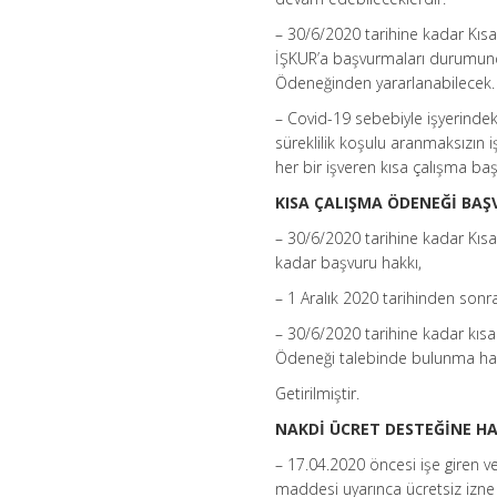
– 30/6/2020 tarihine kadar Kıs
İŞKUR’a başvurmaları durumund
Ödeneğinden yararlanabilecek.
– Covid-19 sebebiyle işyerindeki
süreklilik koşulu aranmaksızın 
her bir işveren kısa çalışma ba
KISA ÇALIŞMA ÖDENEĞİ BAŞ
– 30/6/2020 tarihine kadar Kıs
kadar başvuru hakkı,
– 1 Aralık 2020 tarihinden son
– 30/6/2020 tarihine kadar kısa 
Ödeneği talebinde bulunma hak
Getirilmiştir.
NAKDİ ÜCRET DESTEĞİNE HAN
– 17.04.2020 öncesi işe giren 
maddesi uyarınca ücretsiz izne a