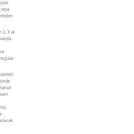
 süre
 veya
erinden
 2, 3 ve
arıyla
ere
orçlular
kümleri
esinde
 Kanun
oplam
nmiş
e
rılacak