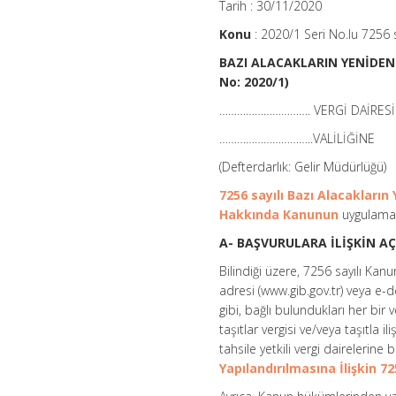
Tarih : 30/11/2020
Konu
: 2020/1 Seri No.lu 7256 
BAZI ALACAKLARIN YENİDEN 
No: 2020/1)
…………………………. VERGİ DAİRESİ
…………………………..VALİLİĞİNE
(Defterdarlık: Gelir Müdürlüğü)
7256 sayılı Bazı Alacakların
Hakkında Kanunun
uygulaması
A- BAŞVURULARA İLİŞKİN A
Bilindiği üzere, 7256 sayılı Kan
adresi (www.gib.gov.tr) veya e
gibi, bağlı bulundukları her bir
taşıtlar vergisi ve/veya taşıtla il
tahsile yetkili vergi dairelerin
Yapılandırılmasına İlişkin 7