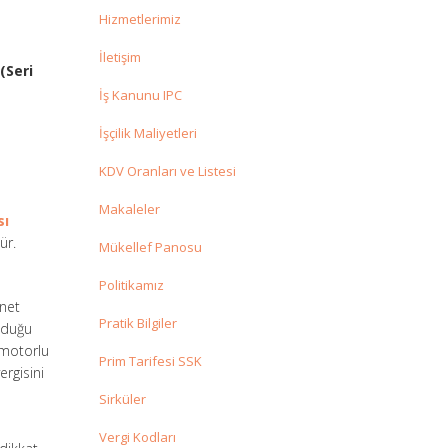
Hizmetlerimiz
İletişim
(Seri
İş Kanunu IPC
İşçilik Maliyetleri
KDV Oranları ve Listesi
Makaleler
sı
ür.
Mükellef Panosu
Politikamız
rnet
Pratik Bilgiler
lduğu
a motorlu
Prim Tarifesi SSK
ergisini
Sirküler
Vergi Kodları