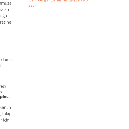
Gelir Vergisi Genel Tebliği (Seri No:
 Kamusal
335)
aları
duğu
iresine
ı
i dairesi
i
resi
me
apılması
 kanun
 takip
r için