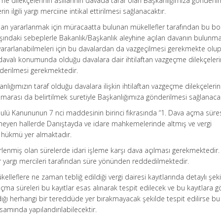
 dilekçelerinin asıllarının davada taraf olan Başkanlığımıza gönderil
n ilgili yargı merciine intikal ettirilmesi sağlanacaktır.
an yararlanmak için müracaatta bulunan mükellefler tarafından bu borç
 dışındaki sebeplerle Bakanlık/Başkanlık aleyhine açılan davanın bulunma
rarlanabilmeleri için bu davalardan da vazgeçilmesi gerekmekte olup
 davalı konumunda olduğu davalara dair ihtilaftan vazgeçme dilekçeleri
nderilmesi gerekmektedir.
lığımızın taraf olduğu davalara ilişkin ihtilaftan vazgeçme dilekçelerin
marası da belirtilmek suretiyle Başkanlığımıza gönderilmesi sağlanacak
Usulü Kanununun 7 nci maddesinin birinci fıkrasında “1. Dava açma süres
lmeyen hallerde Danıştayda ve idare mahkemelerinde altmış ve vergi
 hükmü yer almaktadır.
lirlenmiş olan sürelerde idari işleme karşı dava açılması gerekmektedir.
r yargı mercileri tarafından süre yönünden reddedilmektedir.
lleflere ne zaman tebliğ edildiği vergi dairesi kayıtlarında detaylı şek
çma süreleri bu kayıtlar esas alınarak tespit edilecek ve bu kayıtlara g
ığı herhangi bir tereddüde yer bırakmayacak şekilde tespit edilirse bu
samında yapılandırılabilecektir.