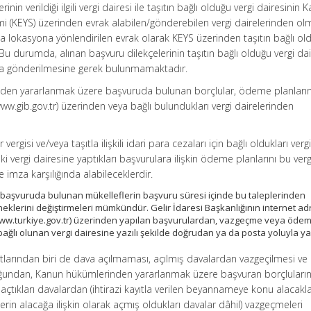
inin verildiği ilgili vergi dairesi ile taşıtın bağlı olduğu vergi dairesinin
i (KEYS) üzerinden evrak alabilen/gönderebilen vergi dairelerinden olm
 lokasyona yönlendirilen evrak olarak KEYS üzerinden taşıtın bağlı ol
 Bu durumda, alınan başvuru dilekçelerinin taşıtın bağlı olduğu vergi da
sla gönderilmesine gerek bulunmamaktadır.
inden yararlanmak üzere başvuruda bulunan borçlular, ödeme planların
ww.gib.gov.tr) üzerinden veya bağlı bulundukları vergi dairelerinden
vergisi ve/veya taşıtla ilişkili idari para cezaları için bağlı oldukları verg
ki vergi dairesine yaptıkları başvurulara ilişkin ödeme planlarını bu verg
 imza karşılığında alabileceklerdir.
aşvuruda bulunan mükelleflerin başvuru süresi içinde bu taleplerinden
lerini değiştirmeleri mümkündür. Gelir İdaresi Başkanlığının internet ad
(www.turkiye.gov.tr) üzerinden yapılan başvurulardan, vazgeçme veya öde
bağlı olunan vergi dairesine yazılı şekilde doğrudan ya da posta yoluyla y
tlarından biri de dava açılmaması, açılmış davalardan vazgeçilmesi ve
ğundan, Kanun hükümlerinden yararlanmak üzere başvuran borçluların,
 açtıkları davalardan (ihtirazi kayıtla verilen beyannameye konu alacakla
in alacağa ilişkin olarak açmış oldukları davalar dâhil) vazgeçmeleri