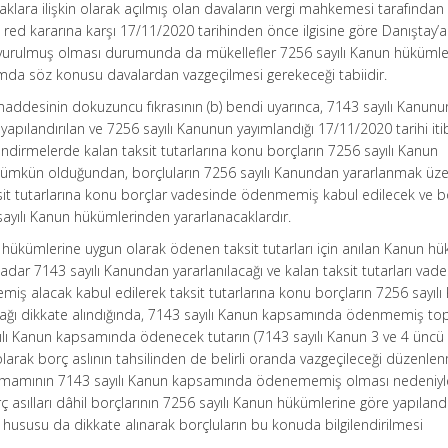
aklara ilişkin olarak açılmış olan davaların vergi mahkemesi tarafından
red kararına karşı 17/11/2020 tarihinden önce ilgisine göre Danıştay’a
urulmuş olması durumunda da mükellefler 7256 sayılı Kanun hüküml
umda söz konusu davalardan vazgeçilmesi gerekeceği tabiidir.
addesinin dokuzuncu fıkrasının (b) bendi uyarınca, 7143 sayılı Kanunun
ılandırılan ve 7256 sayılı Kanunun yayımlandığı 17/11/2020 tarihi itib
dirmelerde kalan taksit tutarlarına konu borçların 7256 sayılı Kanun
ümkün olduğundan, borçluların 7256 sayılı Kanundan yararlanmak üz
sit tutarlarına konu borçlar vadesinde ödenmemiş kabul edilecek ve b
sayılı Kanun hükümlerinden yararlanacaklardır.
hükümlerine uygun olarak ödenen taksit tutarları için anılan Kanun hü
kadar 7143 sayılı Kanundan yararlanılacağı ve kalan taksit tutarları vad
 alacak kabul edilerek taksit tutarlarına konu borçların 7256 sayılı
acağı dikkate alındığında, 7143 sayılı Kanun kapsamında ödenmemiş t
yılı Kanun kapsamında ödenecek tutarın (7143 sayılı Kanun 3 ve 4 üncü
rak borç aslının tahsilinden de belirli oranda vazgeçileceği düzenle
tamamının 7143 sayılı Kanun kapsamında ödenememiş olması nedeniyl
 asılları dâhil borçlarının 7256 sayılı Kanun hükümlerine göre yapılandı
 hususu da dikkate alınarak borçluların bu konuda bilgilendirilmesi