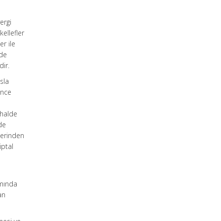
ergi
ellefler
er ile
nde
ir.
sla
ince
 halde
de
lerinden
iptal
amında
an