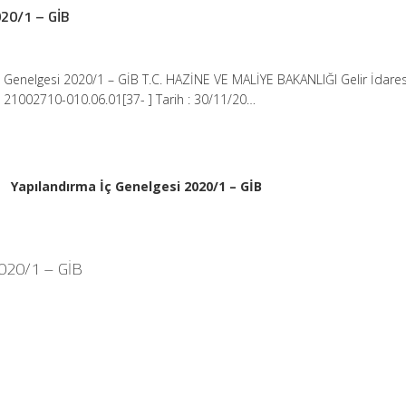
020/1 – GİB
 Genelgesi 2020/1 – GİB T.C. HAZİNE VE MALİYE BAKANLIĞI Gelir İdares
 : 21002710-010.06.01[37- ] Tarih : 30/11/20…
Yapılandırma İç Genelgesi 2020/1 – GİB
2020/1 – GİB
]