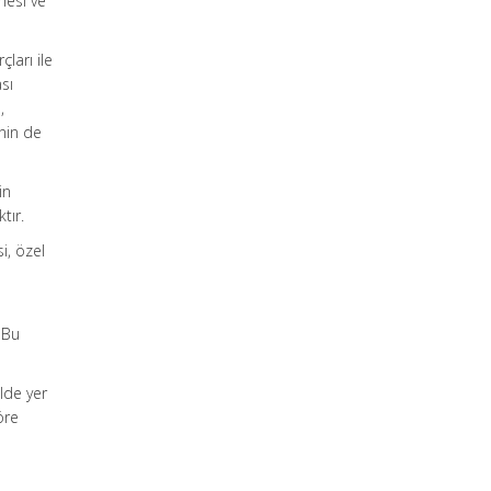
mesi ve
ları ile
sı
,
nin de
in
tır.
i, özel
 Bu
ilde yer
öre