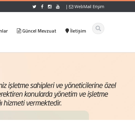
|
WebMail Erişim
nlar
Güncel Mevzuat
İletişim