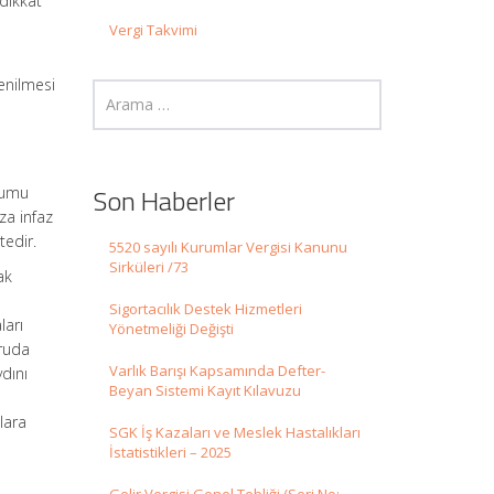
dikkat
Vergi Takvimi
a
enilmesi
Son Haberler
urumu
za infaz
tedir.
5520 sayılı Kurumlar Vergisi Kanunu
Sirküleri /73
ak
Sigortacılık Destek Hizmetleri
ları
Yönetmeliği Değişti
uruda
Varlık Barışı Kapsamında Defter-
ydını
Beyan Sistemi Kayıt Kılavuzu
lara
SGK İş Kazaları ve Meslek Hastalıkları
İstatistikleri – 2025