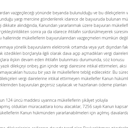
ardan vazgeçileceği yönünde beyanda bulunulduğu ve bu dilekçelerin v
lunduğu yargı merciine gönderilerek idarece de başvuruda bulunan mük
mediği dikkate alındığında, Kanundan yararlanmak üzere başvuran mükellefl
 gerçekleştirildikten sonra ya da idarece ihtilafın sürdürülmeyerek süresi
 hallerinde mükelleflerin başvurularından vazgeçmeleri mümkün değild
nmaya yönelik başvurularını elektronik ortamda veya yurt dışından fak
istedikleri borçlarıyla ilgili olarak dava açıp açmadıkları vergi daireler
borçlara ilişkin devam eden ihtilafın bulunması durumunda, söz konusu
azılı dilekçeyi onbeş gün içinde vergi dairesine intikal ettirmeleri, aksi
yacakları hususu bir yazı ile mükelleflere tebliğ edilecektir. Bu süre
dilekçeleri vergi dairelerine intikal ettirmeyen mükellefler Kanun hüküm
lerinden başvuruları geçersiz sayılacak ve hazırlanan ödeme planları 
nun 124 üncü maddesi uyarınca mükelleflerin şikâyet yoluyla
apmış oldukları müracaatlara konu alacaklar, 7256 sayılı Kanun kaps
 mükelleflerin Kanun hükmünden yararlanabilmeleri için açılmış davalard