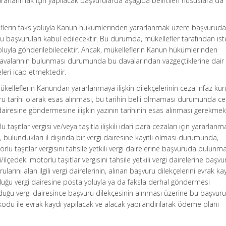
rarlanmak için yapılacak başvurularda aşağıda belirtilen hususlara da 
eflerin faks yoluyla Kanun hükümlerinden yararlanmak üzere başvurud
 başvuruları kabul edilecektir. Bu durumda, mükellefler tarafından ist
luyla gönderilebilecektir. Ancak, mükelleflerin Kanun hükümlerinden
ili davalarının bulunması durumunda bu davalarından vazgeçtiklerine dair
eleri icap etmektedir.
kelleflerin Kanundan yararlanmaya ilişkin dilekçelerinin ceza infaz k
vuru tarihi olarak esas alınması, bu tarihin belli olmaması durumunda ce
 dairesine göndermesine ilişkin yazının tarihinin esas alınması gerekmek
şıtlar vergisi ve/veya taşıtla ilişkili idari para cezaları için yararlanm
n, bulundukları il dışında bir vergi dairesine kayıtlı olması durumunda,
rlu taşıtlar vergisini tahsile yetkili vergi dairelerine başvuruda bulunma
lçedeki motorlu taşıtlar vergisini tahsile yetkili vergi dairelerine başv
arını alan ilgili vergi dairelerinin, alınan başvuru dilekçelerini evrak ka
lduğu vergi dairesine posta yoluyla ya da faksla derhal göndermesi
olduğu vergi dairesince başvuru dilekçesinin alınması üzerine bu başvuru
 kodu ile evrak kaydı yapılacak ve alacak yapılandırılarak ödeme planı