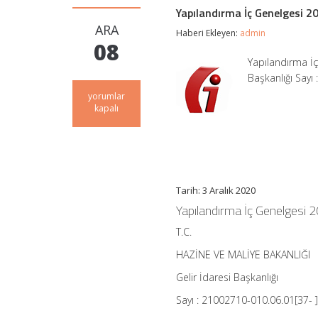
Yapılandırma İç Genelgesi 2
ARA
Haberi Ekleyen:
admin
08
Yapılandırma İç
Başkanlığı Sayı
Yapılandırma
yorumlar
İç
kapalı
Genelgesi
2020/1
–
GİB
için
Tarih: 3 Aralık 2020
Yapılandırma İç Genelgesi 
T.C.
HAZİNE VE MALİYE BAKANLIĞI
Gelir İdaresi Başkanlığı
Sayı : 21002710-010.06.01[37- 