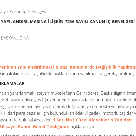
sayılı Kanun İç Genelgesi
YAPILANDIRILMASINA İLİŞKİN 7256 SAYILI KANUN İÇ GENELGESİ 
 BAŞKANLIĞINA
 Yeniden Yapılandırılması ile Bazı Kanunlarda Değişiklik Yapılma
na ilişkin olarak aşağıdaki açıklamaların yapılmasına gerek görülmüşt
ÇIKLAMALAR
undan yararlanmak isteyen mükelleflerin Gelir İdaresi Başkanlığının inte
-devlet (www.turkiye.gov.tr) üzerinden başvuruda bulunmaları mümkün o
 vergi dairesine ayrı ayrı yazılı olarak doğrudan ya da posta yoluyla vey
işkili idari para cezaları için bulundukları ildeki/ilçedeki motorlu taşıtlar v
e başvuruda bulunabilecekleri
1 Seri No.lu Bazı Alacakların Yeniden
256 sayılı Kanun Genel Tebliğinde
açıklanmıştır.