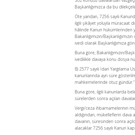
Söz konusu davalardan vazgeçme
Başkanlığımızca da bu dilekçeleri
Öte yandan, 7256 sayılı Kanund
ilgili şikâyet yoluyla müracaat
hâlinde Kanun hükümlerinden ya
Bakanlığımızın/Başkanlığımızın
ivedi olarak Başkanlığımıza gö
Buna göre, Bakanlığımızın/Başkan
ivedilikle davaya konu dosya nu
8) 2577 sayılı İdari Yargılama 
kanunlarında ayrı süre gösteri
mahkemelerinde otuz gündür.”
Buna göre, ilgili kanunlarda be
sürelerden sonra açılan davala
Vergi/ceza ihbarnamelerinin müke
aldığından, mükelleflerin dava a
davanın, süresinden sonra açıld
alacaklar 7256 sayılı Kanun kap