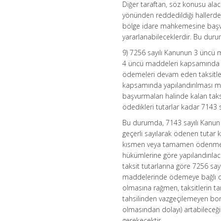
Diğer taraftan, söz konusu alac
yönünden reddedildiği hallerde 
bölge idare mahkemesine başv
yararlanabileceklerdir. Bu dur
9) 7256 sayılı Kanunun 3 üncü m
4 üncü maddeleri kapsamında yap
ödemeleri devam eden taksitlen
kapsamında yapılandırılması m
başvurmaları halinde kalan tak
ödedikleri tutarlar kadar 7143 
Bu durumda, 7143 sayılı Kanun 
geçerli sayılarak ödenen tutar 
kısmen veya tamamen ödenmemiş
hükümlerine göre yapılandırıl
taksit tutarlarına göre 7256 sa
maddelerinde ödemeye bağlı ola
olmasına rağmen, taksitlerin 
tahsilinden vazgeçilemeyen borç
olmasından dolayı) artabileceği
gerekecektir.