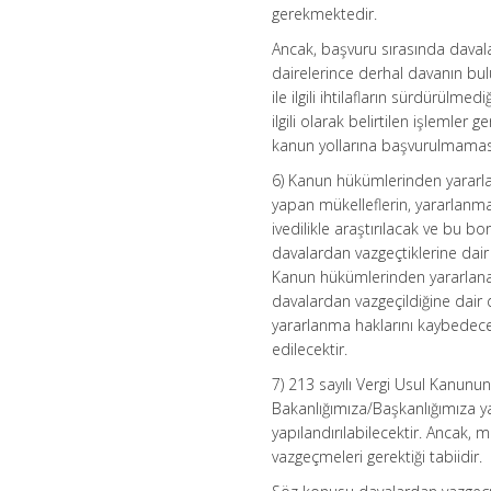
gerekmektedir.
Ancak, başvuru sırasında daval
dairelerince derhal davanın bu
ile ilgili ihtilafların sürdürül
ilgili olarak belirtilen işlemler
kanun yollarına başvurulmaması
6) Kanun hükümlerinden yararla
yapan mükelleflerin, yararlanmak 
ivedilikle araştırılacak ve bu 
davalardan vazgeçtiklerine dair y
Kanun hükümlerinden yararlanama
davalardan vazgeçildiğine dair 
yararlanma haklarını kaybedecek
edilecektir.
7) 213 sayılı Vergi Usul Kanunu
Bakanlığımıza/Başkanlığımıza y
yapılandırılabilecektir. Ancak,
vazgeçmeleri gerektiği tabiidir.