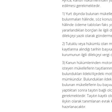
Ayrıca, Kanun hükümlerinden ya
edilmesi gerekmektedir.
1) Yurt dışında bulunan mükell
bulunmaları hâlinde, söz konusu
hâlinde ödeme tabloları faks yo
yararlandıkları borçları ile ilg
dilekçeyi yazılı olarak gönderm
2) Tutuklu veya hükümlü olan mü
kayıtlarına alındığı tarihin baş
kurumunun ilgili dilekçeyi vergi
3) Kanun hükümlerinden motorlu ta
isteyen mükelleflerin taşıtlarını
bulundukları ildeki/ilçedeki moto
mümkündür. Bulundukları ildeki/i
bulunan mükelleflerin bu başvurul
yaptıktan sonra taşıtın bağlı o
gerekmektedir. Taşıtın kayıtlı 
ilişkin olarak tanımlanan evrak
hazırlanacaktır.