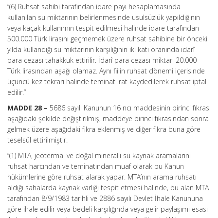
“(6) Ruhsat sahibi tarafından idare payı hesaplamasında
kullanılan su miktarının belirlenmesinde usulsüzlük yapıldığının
veya kaçak kullanımın tespit edilmesi halinde idare tarafından
500.000 Türk lirasını geçmemek üzere ruhsat sahibine bir önceki
yılda kullandığı su miktarının karşılığının iki katı oranında idarî
para cezası tahakkuk ettirilir. İdarî para cezası miktarı 20.000
Türk lirasından aşağı olamaz. Aynı fiilin ruhsat dönemi içerisinde
üçüncü kez tekrarı halinde teminat irat kaydedilerek ruhsat iptal
edilir.”
MADDE 28 –
5686 sayılı Kanunun 16 ncı maddesinin birinci fıkrası
aşağıdaki şekilde değiştirilmiş, maddeye birinci fıkrasından sonra
gelmek üzere aşağıdaki fıkra eklenmiş ve diğer fıkra buna göre
teselsül ettirilmiştir.
“(1) MTA, jeotermal ve doğal mineralli su kaynak aramalarını
ruhsat harcından ve teminatından muaf olarak bu Kanun
hükümlerine göre ruhsat alarak yapar. MTA’nın arama ruhsatı
aldığı sahalarda kaynak varlığı tespit etmesi halinde, bu alan MTA
tarafından 8/9/1983 tarihli ve 2886 sayılı Devlet İhale Kanununa
göre ihale edilir veya bedeli karşılığında veya gelir paylaşımı esası