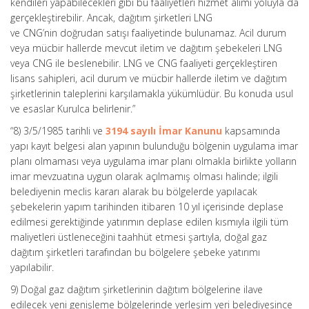
kendileri yapabilecekleri gibi bu faaliyetleri hizmet alımı yoluyla da
gerçekleştirebilir. Ancak, dağıtım şirketleri LNG
ve CNG’nin doğrudan satışı faaliyetinde bulunamaz. Acil durum
veya mücbir hallerde mevcut iletim ve dağıtım şebekeleri LNG
veya CNG ile beslenebilir. LNG ve CNG faaliyeti gerçekleştiren
lisans sahipleri, acil durum ve mücbir hallerde iletim ve dağıtım
şirketlerinin taleplerini karşılamakla yükümlüdür. Bu konuda usul
ve esaslar Kurulca belirlenir.”
“8) 3/5/1985 tarihli ve
3194 sayılı İmar Kanunu
kapsamında
yapı kayıt belgesi alan yapının bulunduğu bölgenin uygulama imar
planı olmaması veya uygulama imar planı olmakla birlikte yolların
imar mevzuatına uygun olarak açılmamış olması halinde; ilgili
belediyenin meclis kararı alarak bu bölgelerde yapılacak
şebekelerin yapım tarihinden itibaren 10 yıl içerisinde deplase
edilmesi gerektiğinde yatırımın deplase edilen kısmıyla ilgili tüm
maliyetleri üstleneceğini taahhüt etmesi şartıyla, doğal gaz
dağıtım şirketleri tarafından bu bölgelere şebeke yatırımı
yapılabilir.
9) Doğal gaz dağıtım şirketlerinin dağıtım bölgelerine ilave
edilecek yeni genişleme bölgelerinde yerleşim yeri belediyesince