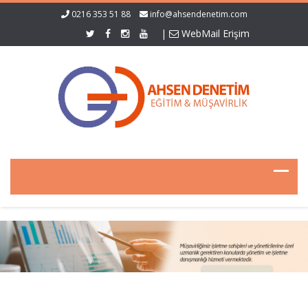
0216 353 51 88
info@ahsendenetim.com
|
WebMail Erişim