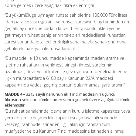
sonra gelmek üzere aşağıdaki fıkra eklenmiştir.
“Bu yükümlülüğe uymayan ruhsat sahiplerine 100.000 Türk lirası
idari para cezası uygulanır ve ruhsat süresinin bitiş tarihinden en
geç altı ay öncesine kadar da belirtilen yükümlülükleri yerine
getirmeyen ruhsat sahiplerinin talepleri reddedilerek ruhsatları
süresi sonunda iptal edilerek ilgili saha ihalelik saha konumuna
getirilerek ihale yolu ile ruhsatlandırılır.”
“Bu madde ile 13 üncü madde kapsamında maden arama ve
işletme ruhsatlarının verilmesi, birleştirilmesi, sürelerinin
uzatılması, devir ve intikalleri ile çevreyle uyum bedeli iadelerine
ilişkin müracaatlarda 6183 sayılı Kanunun 22/A maddesi
kapsamında vadesi geçmiş borcun bulunmaması şartı aranır.”
MADDE 4 –
3213 sayılı Kanunun ek 1 inci maddesinin üçüncü
fıkrasına sekizinci cümlesinden sonra gelmek üzere aşağıdaki cümle
eklenmiştir.
“Bu ruhsat sahalarında, devralanın kurulu işletme kapasitesi veya
şerh edilen sözleşmedeki kapasiteyi aşmayacağı yönünde
vereceği taahhüde istinaden, ilgili alan için tanınan tüm
muafiyetler ve bu Kanunun 7 nci maddesine istinaden alınmış