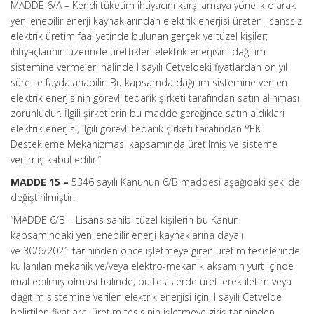
MADDE 6/A –
Kendi tüketim ihtiyacını karşılamaya yönelik olarak
yenilenebilir enerji kaynaklarından elektrik enerjisi üreten lisanssız
elektrik üretim faaliyetinde bulunan gerçek ve tüzel kişiler;
ihtiyaçlarının üzerinde ürettikleri elektrik enerjisini dağıtım
sistemine vermeleri halinde I sayılı Cetveldeki fiyatlardan on yıl
süre ile faydalanabilir. Bu kapsamda dağıtım sistemine verilen
elektrik enerjisinin görevli tedarik şirketi tarafından satın alınması
zorunludur. İlgili şirketlerin bu madde gereğince satın aldıkları
elektrik enerjisi, ilgili görevli tedarik şirketi tarafından YEK
Destekleme Mekanizması kapsamında üretilmiş ve sisteme
verilmiş kabul edilir.”
MADDE 15 –
5346 sayılı Kanunun 6/B maddesi aşağıdaki şekilde
değiştirilmiştir.
“MADDE 6/B –
Lisans sahibi tüzel kişilerin bu Kanun
kapsamındaki yenilenebilir enerji kaynaklarına dayalı
ve 30/6/2021 tarihinden önce işletmeye giren üretim tesislerinde
kullanılan mekanik ve/veya elektro-mekanik aksamın yurt içinde
imal edilmiş olması halinde; bu tesislerde üretilerek iletim veya
dağıtım sistemine verilen elektrik enerjisi için, I sayılı Cetvelde
belirtilen fiyatlara, üretim tesisinin işletmeye giriş tarihinden