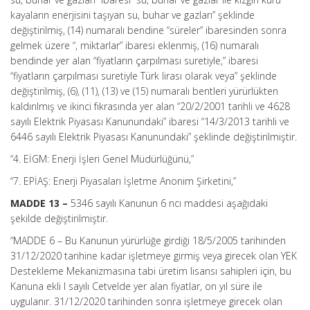
kayaların enerjisini taşıyan su, buhar ve gazları” şeklinde
değiştirilmiş, (14) numaralı bendine “süreler” ibaresinden sonra
gelmek üzere “, miktarlar” ibaresi eklenmiş, (16) numaralı
bendinde yer alan “fiyatların çarpılması suretiyle,” ibaresi
“fiyatların çarpılması suretiyle Türk lirası olarak veya” şeklinde
değiştirilmiş, (6), (11), (13) ve (15) numaralı bentleri yürürlükten
kaldırılmış ve ikinci fıkrasında yer alan “20/2/2001 tarihli ve 4628
sayılı Elektrik Piyasası Kanunundaki” ibaresi “14/3/2013 tarihli ve
6446 sayılı Elektrik Piyasası Kanunundaki” şeklinde değiştirilmiştir.
“4. EİGM: Enerji İşleri Genel Müdürlüğünü,”
“7. EPİAŞ: Enerji Piyasaları İşletme Anonim Şirketini,”
MADDE 13 –
5346 sayılı Kanunun 6 ncı maddesi aşağıdaki
şekilde değiştirilmiştir.
“MADDE 6 –
Bu Kanunun yürürlüğe girdiği 18/5/2005 tarihinden
31/12/2020 tarihine kadar işletmeye girmiş veya girecek olan YEK
Destekleme Mekanizmasına tabi üretim lisansı sahipleri için, bu
Kanuna ekli I sayılı Cetvelde yer alan fiyatlar, on yıl süre ile
uygulanır. 31/12/2020 tarihinden sonra işletmeye girecek olan