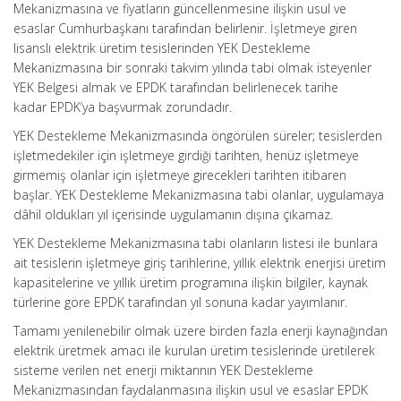
Mekanizmasına ve fiyatların güncellenmesine ilişkin usul ve
esaslar Cumhurbaşkanı tarafından belirlenir. İşletmeye giren
lisanslı elektrik üretim tesislerinden YEK Destekleme
Mekanizmasına bir sonraki takvim yılında tabi olmak isteyenler
YEK Belgesi almak ve EPDK tarafından belirlenecek tarihe
kadar EPDK’ya başvurmak zorundadır.
YEK Destekleme Mekanizmasında öngörülen süreler; tesislerden
işletmedekiler için işletmeye girdiği tarihten, henüz işletmeye
girmemiş olanlar için işletmeye girecekleri tarihten itibaren
başlar. YEK Destekleme Mekanizmasına tabi olanlar, uygulamaya
dâhil oldukları yıl içerisinde uygulamanın dışına çıkamaz.
YEK Destekleme Mekanizmasına tabi olanların listesi ile bunlara
ait tesislerin işletmeye giriş tarihlerine, yıllık elektrik enerjisi üretim
kapasitelerine ve yıllık üretim programına ilişkin bilgiler, kaynak
türlerine göre EPDK tarafından yıl sonuna kadar yayımlanır.
Tamamı yenilenebilir olmak üzere birden fazla enerji kaynağından
elektrik üretmek amacı ile kurulan üretim tesislerinde üretilerek
sisteme verilen net enerji miktarının YEK Destekleme
Mekanizmasından faydalanmasına ilişkin usul ve esaslar EPDK