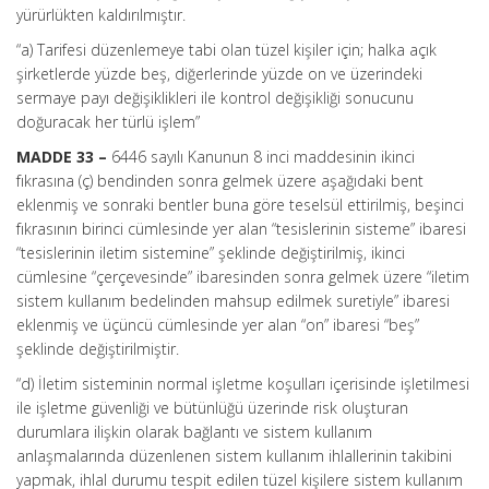
yürürlükten kaldırılmıştır.
“a) Tarifesi düzenlemeye tabi olan tüzel kişiler için; halka açık
şirketlerde yüzde beş, diğerlerinde yüzde on ve üzerindeki
sermaye payı değişiklikleri ile kontrol değişikliği sonucunu
doğuracak her türlü işlem”
MADDE 33 –
6446 sayılı Kanunun 8 inci maddesinin ikinci
fıkrasına (ç) bendinden sonra gelmek üzere aşağıdaki bent
eklenmiş ve sonraki bentler buna göre teselsül ettirilmiş, beşinci
fıkrasının birinci cümlesinde yer alan “tesislerinin sisteme” ibaresi
“tesislerinin iletim sistemine” şeklinde değiştirilmiş, ikinci
cümlesine “çerçevesinde” ibaresinden sonra gelmek üzere “iletim
sistem kullanım bedelinden mahsup edilmek suretiyle” ibaresi
eklenmiş ve üçüncü cümlesinde yer alan “on” ibaresi “beş”
şeklinde değiştirilmiştir.
“d) İletim sisteminin normal işletme koşulları içerisinde işletilmesi
ile işletme güvenliği ve bütünlüğü üzerinde risk oluşturan
durumlara ilişkin olarak bağlantı ve sistem kullanım
anlaşmalarında düzenlenen sistem kullanım ihlallerinin takibini
yapmak, ihlal durumu tespit edilen tüzel kişilere sistem kullanım