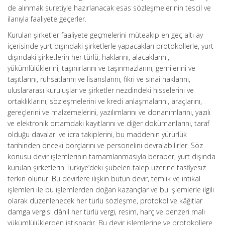
de alınmak suretiyle hazırlanacak esas sözleşmelerinin tescil ve
ilanıyla faaliyete geçerler.
Kurulan şirketler faaliyete geçmelerini müteakip en geç altı ay
içerisinde yurt dışındaki şirketlerle yapacakları protokollerle, yurt
dışındaki şirketlerin her türlü; haklarını, alacaklarını,
yükümlülüklerini, taşınırlarını ve taşınmazlarını, gemilerini ve
taşıtlarını, ruhsatlarını ve lisanslarını, fikri ve sınai haklarını,
uluslararası kuruluşlar ve şirketler nezdindeki hisselerini ve
ortaklıklarını, sözleşmelerini ve kredi anlaşmalarını, araçlarını,
gereçlerini ve malzemelerini, yazılımlarını ve donanımlarını, yazılı
ve elektronik ortamdaki kayıtlarını ve diğer dokümanlarını, taraf
olduğu davaları ve icra takiplerini, bu maddenin yürürlük
tarihinden önceki borçlarını ve personelini devralabilirler. Söz
konusu devir işlemlerinin tamamlanmasıyla beraber, yurt dışında
kurulan şirketlerin Türkiye’deki şubeleri talep üzerine tasfiyesiz
terkin olunur. Bu devirlere ilişkin bütün devir, temlik ve intikal
işlemleri ile bu işlemlerden doğan kazançlar ve bu işlemlerle ilgili
olarak düzenlenecek her türlü sözleşme, protokol ve kâğıtlar
damga vergisi dâhil her türlü vergi, resim, harç ve benzeri mali
yükümlülüklerden istisnadır. Bu devir işlemlerine ve protokollere