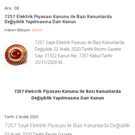
Ara
08
7257
yorumlar kapalı
Elektrik
7257 Elektrik Piyasası Kanunu ile Bazı Kanunlarda
Piyasası
Değişiklik Yapılmasına Dair Kanun
Kanunu
ile
Haberi Ekleyen:
admin
Bazı
Kanunlarda
7257 Sayılı Elektrik Piyasası ile Bazı Kanunlarda
Değişiklik
Değişiklik 02 Aralık 2020 Tarihli Resmi Gazete
Yapılmasına
Dair
Sayı: 31322 Kanun No: 7257 Kabul Tarihi:
Kanun
25/11/2020 M…
için
7257 Elektrik Piyasası Kanunu ile Bazı Kanunlarda
Değişiklik Yapılmasına Dair Kanun
Tarih: 2 Aralık 2020
7257 Sayılı Elektrik Piyasası ile Bazı Kanunlarda Değişiklik
02 Aralık 2020 Tarihli Resmi Gazete