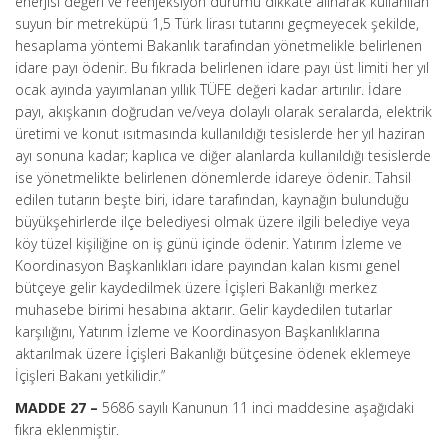
enerjisi değeri ve reenjeksiyon durumu dikkate alınarak kullanılan
suyun bir metreküpü 1,5 Türk lirası tutarını geçmeyecek şekilde,
hesaplama yöntemi Bakanlık tarafından yönetmelikle belirlenen
idare payı ödenir. Bu fıkrada belirlenen idare payı üst limiti her yıl
ocak ayında yayımlanan yıllık TÜFE değeri kadar artırılır. İdare
payı, akışkanın doğrudan ve/veya dolaylı olarak seralarda, elektrik
üretimi ve konut ısıtmasında kullanıldığı tesislerde her yıl haziran
ayı sonuna kadar; kaplıca ve diğer alanlarda kullanıldığı tesislerde
ise yönetmelikte belirlenen dönemlerde idareye ödenir. Tahsil
edilen tutarın beşte biri, idare tarafından, kaynağın bulunduğu
büyükşehirlerde ilçe belediyesi olmak üzere ilgili belediye veya
köy tüzel kişiliğine on iş günü içinde ödenir. Yatırım İzleme ve
Koordinasyon Başkanlıkları idare payından kalan kısmı genel
bütçeye gelir kaydedilmek üzere İçişleri Bakanlığı merkez
muhasebe birimi hesabına aktarır. Gelir kaydedilen tutarlar
karşılığını, Yatırım İzleme ve Koordinasyon Başkanlıklarına
aktarılmak üzere İçişleri Bakanlığı bütçesine ödenek eklemeye
İçişleri Bakanı yetkilidir.”
MADDE 27 –
5686 sayılı Kanunun 11 inci maddesine aşağıdaki
fıkra eklenmiştir.