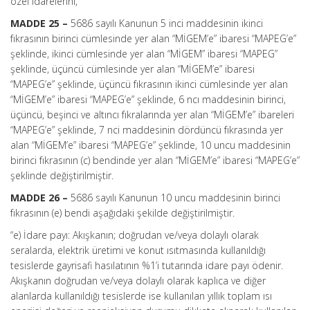
özel idarelerini,”
MADDE 25 –
5686 sayılı Kanunun 5 inci maddesinin ikinci
fıkrasının birinci cümlesinde yer alan “MİGEM’e” ibaresi “MAPEG’e”
şeklinde, ikinci cümlesinde yer alan “MİGEM” ibaresi “MAPEG”
şeklinde, üçüncü cümlesinde yer alan “MİGEM’e” ibaresi
“MAPEG’e” şeklinde, üçüncü fıkrasının ikinci cümlesinde yer alan
“MİGEM’e” ibaresi “MAPEG’e” şeklinde, 6 ncı maddesinin birinci,
üçüncü, beşinci ve altıncı fıkralarında yer alan “MİGEM’e” ibareleri
“MAPEG’e” şeklinde, 7 nci maddesinin dördüncü fıkrasında yer
alan “MİGEM’e” ibaresi “MAPEG’e” şeklinde, 10 uncu maddesinin
birinci fıkrasının (c) bendinde yer alan “MİGEM’e” ibaresi “MAPEG’e”
şeklinde değiştirilmiştir.
MADDE 26 –
5686 sayılı Kanunun 10 uncu maddesinin birinci
fıkrasının (e) bendi aşağıdaki şekilde değiştirilmiştir.
“e) İdare payı: Akışkanın; doğrudan ve/veya dolaylı olarak
seralarda, elektrik üretimi ve konut ısıtmasında kullanıldığı
tesislerde gayrisafi hasılatının %1’i tutarında idare payı ödenir.
Akışkanın doğrudan ve/veya dolaylı olarak kaplıca ve diğer
alanlarda kullanıldığı tesislerde ise kullanılan yıllık toplam ısı