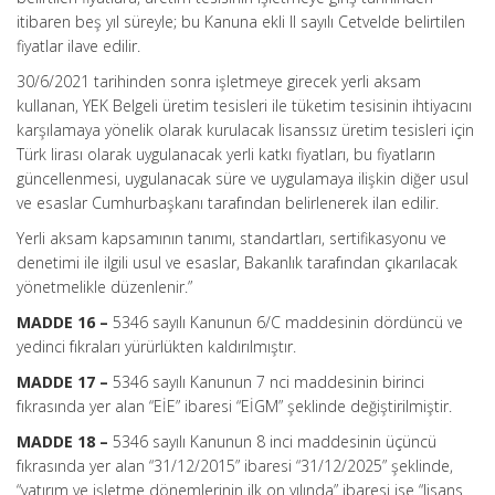
itibaren beş yıl süreyle; bu Kanuna ekli II sayılı Cetvelde belirtilen
fiyatlar ilave edilir.
30/6/2021 tarihinden sonra işletmeye girecek yerli aksam
kullanan, YEK Belgeli üretim tesisleri ile tüketim tesisinin ihtiyacını
karşılamaya yönelik olarak kurulacak lisanssız üretim tesisleri için
Türk lirası olarak uygulanacak yerli katkı fiyatları, bu fiyatların
güncellenmesi, uygulanacak süre ve uygulamaya ilişkin diğer usul
ve esaslar Cumhurbaşkanı tarafından belirlenerek ilan edilir.
Yerli aksam kapsamının tanımı, standartları, sertifikasyonu ve
denetimi ile ilgili usul ve esaslar, Bakanlık tarafından çıkarılacak
yönetmelikle düzenlenir.”
MADDE 16 –
5346 sayılı Kanunun 6/C maddesinin dördüncü ve
yedinci fıkraları yürürlükten kaldırılmıştır.
MADDE 17 –
5346 sayılı Kanunun 7 nci maddesinin birinci
fıkrasında yer alan “EİE” ibaresi “EİGM” şeklinde değiştirilmiştir.
MADDE 18 –
5346 sayılı Kanunun 8 inci maddesinin üçüncü
fıkrasında yer alan “31/12/2015” ibaresi “31/12/2025” şeklinde,
“yatırım ve işletme dönemlerinin ilk on yılında” ibaresi ise “lisans