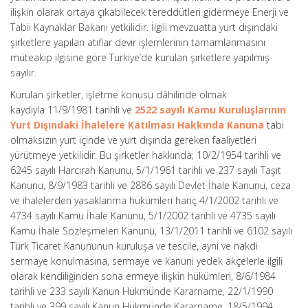
ilişkin olarak ortaya çıkabilecek tereddütleri gidermeye Enerji ve
Tabii Kaynaklar Bakanı yetkilidir. İlgili mevzuatta yurt dışındaki
şirketlere yapılan atıflar devir işlemlerinin tamamlanmasını
müteakip ilgisine göre Türkiye’de kurulan şirketlere yapılmış
sayılır.
Kurulan şirketler, işletme konusu dâhilinde olmak
kaydıyla 11/9/1981 tarihli ve
2522 sayılı Kamu Kuruluşlarının
Yurt Dışındaki İhalelere Katılması Hakkında Kanuna
tabi
olmaksızın yurt içinde ve yurt dışında gereken faaliyetleri
yürütmeye yetkilidir. Bu şirketler hakkında; 10/2/1954 tarihli ve
6245 sayılı Harcırah Kanunu, 5/1/1961 tarihli ve 237 sayılı Taşıt
Kanunu, 8/9/1983 tarihli ve 2886 sayılı Devlet İhale Kanunu, ceza
ve ihalelerden yasaklanma hükümleri hariç 4/1/2002 tarihli ve
4734 sayılı Kamu İhale Kanunu, 5/1/2002 tarihli ve 4735 sayılı
Kamu İhale Sözleşmeleri Kanunu, 13/1/2011 tarihli ve 6102 sayılı
Türk Ticaret Kanununun kuruluşa ve tescile, ayni ve nakdi
sermaye konulmasına, sermaye ve kanuni yedek akçelerle ilgili
olarak kendiliğinden sona ermeye ilişkin hükümleri, 8/6/1984
tarihli ve 233 sayılı Kanun Hükmünde Kararname, 22/1/1990
tarihli ve 399 sayılı Kanun Hükmünde Kararname, 18/5/1994