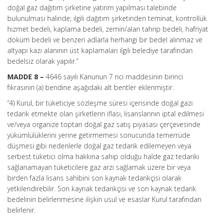
doğal gaz dağıtım şirketine yatırım yapılması talebinde
bulunulması halinde; ilgili dağıtım şirketinden teminat, kontrollük
hizmet bedeli, kaplama bedeli, zemin/alan tahrip bedeli, hafriyat
döküm bedeli ve benzeri adlarla herhangi bir bedel alınmaz ve
altyapı kazı alanının üst kaplamaları ilgili belediye tarafından
bedelsiz olarak yapılır.”
MADDE 8 –
4646 sayılı Kanunun 7 nci maddesinin birinci
fıkrasının (a) bendine aşağıdaki alt bentler eklenmiştir.
“4) Kurul, bir tüketiciye sözleşme süresi içerisinde doğal gazı
tedarik etmekte olan şirketlerin iflası, lisanslarının iptal edilmesi
ve/veya organize toptan doğal gaz satış piyasası çerçevesinde
yükümlülüklerini yerine getirmemesi sonucunda temerrüde
düşmesi gibi nedenlerle doğal gaz tedarik edilemeyen veya
serbest tüketici olma hakkına sahip olduğu halde gaz tedariki
sağlanamayan tüketicilere gaz arzı sağlamak üzere bir veya
birden fazla lisans sahibini son kaynak tedarikçisi olarak
yetkilendirebilir. Son kaynak tedarikçisi ve son kaynak tedarik
bedelinin belirlenmesine ilişkin usul ve esaslar Kurul tarafından
belirlenir.