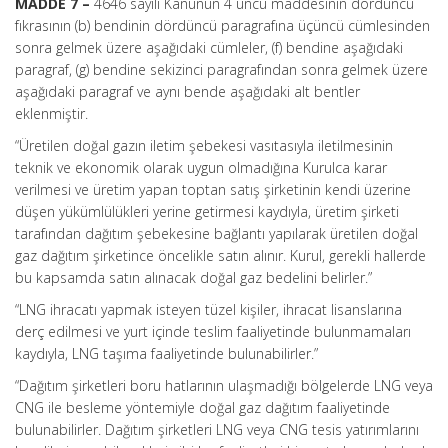
MADDE 7 –
4646 sayılı Kanunun 4 üncü maddesinin dördüncü
fıkrasının (b) bendinin dördüncü paragrafına üçüncü cümlesinden
sonra gelmek üzere aşağıdaki cümleler, (f) bendine aşağıdaki
paragraf, (g) bendine sekizinci paragrafından sonra gelmek üzere
aşağıdaki paragraf ve aynı bende aşağıdaki alt bentler
eklenmiştir.
“Üretilen doğal gazın iletim şebekesi vasıtasıyla iletilmesinin
teknik ve ekonomik olarak uygun olmadığına Kurulca karar
verilmesi ve üretim yapan toptan satış şirketinin kendi üzerine
düşen yükümlülükleri yerine getirmesi kaydıyla, üretim şirketi
tarafından dağıtım şebekesine bağlantı yapılarak üretilen doğal
gaz dağıtım şirketince öncelikle satın alınır. Kurul, gerekli hallerde
bu kapsamda satın alınacak doğal gaz bedelini belirler.”
“LNG ihracatı yapmak isteyen tüzel kişiler, ihracat lisanslarına
derç edilmesi ve yurt içinde teslim faaliyetinde bulunmamaları
kaydıyla, LNG taşıma faaliyetinde bulunabilirler.”
“Dağıtım şirketleri boru hatlarının ulaşmadığı bölgelerde LNG veya
CNG ile besleme yöntemiyle doğal gaz dağıtım faaliyetinde
bulunabilirler. Dağıtım şirketleri LNG veya CNG tesis yatırımlarını