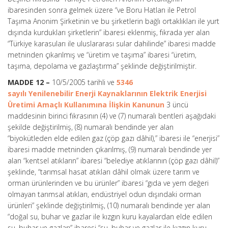
ibaresinden sonra gelmek üzere “ve Boru Hatları ile Petrol
Taşıma Anonim Şirketinin ve bu şirketlerin bağlı ortaklıkları ile yurt
dışında kurdukları şirketlerin” ibaresi eklenmiş, fıkrada yer alan
“Türkiye karasuları ile uluslararası sular dahilinde” ibaresi madde
metninden çıkarılmış ve “üretim ve taşıma” ibaresi “üretim,
taşıma, depolama ve gazlaştırma” şeklinde değiştirilmiştir.
MADDE 12 –
10/5/2005 tarihli ve
5346
sayılı Yenilenebilir Enerji Kaynaklarının Elektrik Enerjisi
Üretimi Amaçlı Kullanımına İlişkin Kanunun
3 üncü
maddesinin birinci fıkrasının (4) ve (7) numaralı bentleri aşağıdaki
şekilde değiştirilmiş, (8) numaralı bendinde yer alan
“biyokütleden elde edilen gaz (çöp gazı dâhil),” ibaresi ile “enerjisi”
ibaresi madde metninden çıkarılmış, (9) numaralı bendinde yer
alan “kentsel atıkların” ibaresi “belediye atıklarının (çöp gazı dâhil)”
şeklinde, “tarımsal hasat atıkları dâhil olmak üzere tarım ve
orman ürünlerinden ve bu ürünler” ibaresi “gıda ve yem değeri
olmayan tarımsal atıkları, endüstriyel odun dışındaki orman
ürünleri” şeklinde değiştirilmiş, (10) numaralı bendinde yer alan
“doğal su, buhar ve gazlar ile kızgın kuru kayalardan elde edilen
su, buhar ve gazları” ibaresi “su, buhar ve gazlar ile kızgın kuru