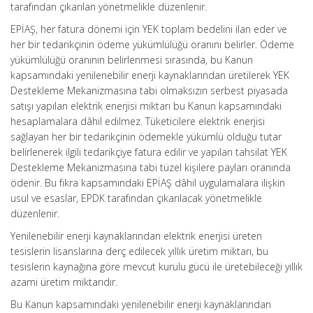
tarafından çıkarılan yönetmelikle düzenlenir.
EPİAŞ, her fatura dönemi için YEK toplam bedelini ilan eder ve
her bir tedarikçinin ödeme yükümlülüğü oranını belirler. Ödeme
yükümlülüğü oranının belirlenmesi sırasında, bu Kanun
kapsamındaki yenilenebilir enerji kaynaklarından üretilerek YEK
Destekleme Mekanizmasına tabi olmaksızın serbest piyasada
satışı yapılan elektrik enerjisi miktarı bu Kanun kapsamındaki
hesaplamalara dâhil edilmez. Tüketicilere elektrik enerjisi
sağlayan her bir tedarikçinin ödemekle yükümlü olduğu tutar
belirlenerek ilgili tedarikçiye fatura edilir ve yapılan tahsilat YEK
Destekleme Mekanizmasına tabi tüzel kişilere payları oranında
ödenir. Bu fıkra kapsamındaki EPİAŞ dâhil uygulamalara ilişkin
usul ve esaslar, EPDK tarafından çıkarılacak yönetmelikle
düzenlenir.
Yenilenebilir enerji kaynaklarından elektrik enerjisi üreten
tesislerin lisanslarına derç edilecek yıllık üretim miktarı, bu
tesislerin kaynağına göre mevcut kurulu gücü ile üretebileceği yıllık
azami üretim miktarıdır.
Bu Kanun kapsamındaki yenilenebilir enerji kaynaklarından