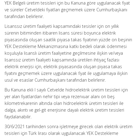
YEK Belgeli üretim tesisleri için bu Kanuna göre uygulanacak fiyat
ve süreler Cetveldeki fiyatları geçmemek üzere Cumhurbaşkanı
tarafından belirlenir.
Lisanssız üretim faaliyeti kapsamındaki tesisler için on yıllık
sürenin bitiminden itibaren lisans süresi boyunca elektrik
piyasasında oluşan saatlik piyasa takas fiyatının yüzde on beşinin
YEK Destekleme Mekanizmasına katkı bedeli olarak ödenmesi
koşuluyla lisanslı üretim faaliyetine geçilmesine ilişkin ve/veya
lisanssız üretim faaliyeti kapsamında üretilen ihtiyaç fazlası
elektrik enerjisi için, elektrik piyasasında oluşan piyasa takas
fiyatını geçmemek üzere uygulanacak fiyat ile uygulamaya ilişkin
usul ve esaslar Cumhurbaşkanı tarafından belirlenir.
Bu Kanuna ekli I sayılı Cetvelde hidroelektrik üretim tesisleri için
yer alan fiyatlardan nehir tipi veya rezervuar alanı on beş
kilometrekarenin altında olan hidroelektrik üretim tesisleri ile
dalga, akıntı ve gel-git enerjisine dayalı elektrik üretim tesisleri
faydalanabilir.
30/6/2021 tarihinden sonra işletmeye girecek olan elektrik üretim
tesisleri için Türk lirası olarak uygulanacak YEK Destekleme