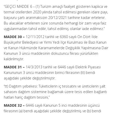
“GEÇİCİ MADDE 6 –
(1) Turizm amaçlı faaliyet gösteren kaplıca ve
termal otellerden 2020 yılında tahsil edilmesi gereken idare payı,
başvuru şartı aranmaksızın 20/12/2021 tarihine kadar ertelenir.
Bu alacaklar ertelenen süre sonunda herhangi bir zam veya faiz
uygulanmadan tahsil edilir, tahsil edilmiş olanlar iade edilmez.”
MADDE 30 –
12/11/2012 tarihli ve 6360 sayılı On Dört İlde
Büyükşehir Belediyesi ve Yirmi Yedi İlçe Kurulması ile Bazı Kanun
ve Kanun Hükmünde Kararnamelerde Değişiklik Yapılmasına Dair
Kanunun 3 üncü maddesinin dokuzuncu fıkrası yürürlükten
kaldırılmıştır.
MADDE 31 –
14/3/2013 tarihli ve 6446 sayılı Elektrik Piyasası
Kanununun 3 üncü maddesinin birinci fıkrasının (tt) bendi
aşağıdaki şekilde değiştirilmiştir.
“tt) Dağıtım şebekesi: Tüketicilerin iç tesisatını ve üreticilerin şalt
sahasını dağıtım sistemine bağlamak üzere tesis edilen bağlantı
hatları hariç dağıtım tesisini,”
MADDE 32 –
6446 sayılı Kanunun 5 inci maddesinin üçüncü
fıkrasının (a) bendi aşağıdaki şekilde değiştirilmiş ve (b) bendi