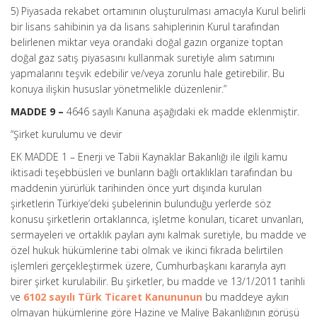
5) Piyasada rekabet ortamının oluşturulması amacıyla Kurul belirli
bir lisans sahibinin ya da lisans sahiplerinin Kurul tarafından
belirlenen miktar veya orandaki doğal gazın organize toptan
doğal gaz satış piyasasını kullanmak suretiyle alım satımını
yapmalarını teşvik edebilir ve/veya zorunlu hale getirebilir. Bu
konuya ilişkin hususlar yönetmelikle düzenlenir.”
MADDE 9 –
4646 sayılı Kanuna aşağıdaki ek madde eklenmiştir.
“Şirket kurulumu ve devir
EK MADDE 1 – Enerji ve Tabii Kaynaklar Bakanlığı ile ilgili kamu
iktisadi teşebbüsleri ve bunların bağlı ortaklıkları tarafından bu
maddenin yürürlük tarihinden önce yurt dışında kurulan
şirketlerin Türkiye’deki şubelerinin bulunduğu yerlerde söz
konusu şirketlerin ortaklarınca, işletme konuları, ticaret unvanları,
sermayeleri ve ortaklık payları aynı kalmak suretiyle, bu madde ve
özel hukuk hükümlerine tabi olmak ve ikinci fıkrada belirtilen
işlemleri gerçekleştirmek üzere, Cumhurbaşkanı kararıyla ayrı
birer şirket kurulabilir. Bu şirketler, bu madde ve 13/1/2011 tarihli
ve
6102 sayılı Türk Ticaret Kanununun
bu maddeye aykırı
olmayan hükümlerine göre Hazine ve Maliye Bakanlığının görüşü