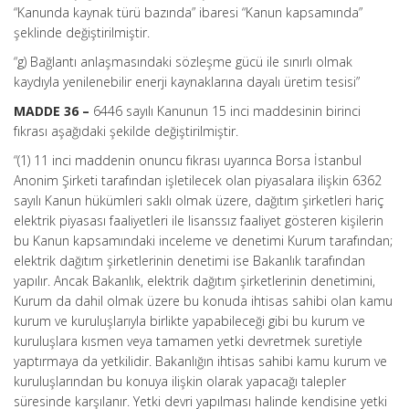
“Kanunda kaynak türü bazında” ibaresi “Kanun kapsamında”
şeklinde değiştirilmiştir.
“g) Bağlantı anlaşmasındaki sözleşme gücü ile sınırlı olmak
kaydıyla yenilenebilir enerji kaynaklarına dayalı üretim tesisi”
MADDE 36 –
6446 sayılı Kanunun 15 inci maddesinin birinci
fıkrası aşağıdaki şekilde değiştirilmiştir.
“(1) 11 inci maddenin onuncu fıkrası uyarınca Borsa İstanbul
Anonim Şirketi tarafından işletilecek olan piyasalara ilişkin 6362
sayılı Kanun hükümleri saklı olmak üzere, dağıtım şirketleri hariç
elektrik piyasası faaliyetleri ile lisanssız faaliyet gösteren kişilerin
bu Kanun kapsamındaki inceleme ve denetimi Kurum tarafından;
elektrik dağıtım şirketlerinin denetimi ise Bakanlık tarafından
yapılır. Ancak Bakanlık, elektrik dağıtım şirketlerinin denetimini,
Kurum da dahil olmak üzere bu konuda ihtisas sahibi olan kamu
kurum ve kuruluşlarıyla birlikte yapabileceği gibi bu kurum ve
kuruluşlara kısmen veya tamamen yetki devretmek suretiyle
yaptırmaya da yetkilidir. Bakanlığın ihtisas sahibi kamu kurum ve
kuruluşlarından bu konuya ilişkin olarak yapacağı talepler
süresinde karşılanır. Yetki devri yapılması halinde kendisine yetki