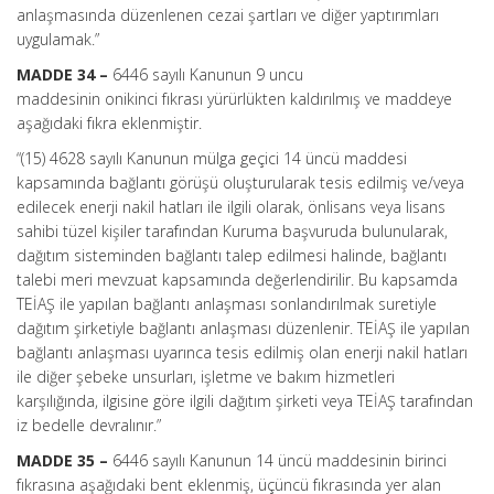
anlaşmasında düzenlenen cezai şartları ve diğer yaptırımları
uygulamak.”
MADDE 34 –
6446 sayılı Kanunun 9 uncu
maddesinin onikinci fıkrası yürürlükten kaldırılmış ve maddeye
aşağıdaki fıkra eklenmiştir.
“(15) 4628 sayılı Kanunun mülga geçici 14 üncü maddesi
kapsamında bağlantı görüşü oluşturularak tesis edilmiş ve/veya
edilecek enerji nakil hatları ile ilgili olarak, önlisans veya lisans
sahibi tüzel kişiler tarafından Kuruma başvuruda bulunularak,
dağıtım sisteminden bağlantı talep edilmesi halinde, bağlantı
talebi meri mevzuat kapsamında değerlendirilir. Bu kapsamda
TEİAŞ ile yapılan bağlantı anlaşması sonlandırılmak suretiyle
dağıtım şirketiyle bağlantı anlaşması düzenlenir. TEİAŞ ile yapılan
bağlantı anlaşması uyarınca tesis edilmiş olan enerji nakil hatları
ile diğer şebeke unsurları, işletme ve bakım hizmetleri
karşılığında, ilgisine göre ilgili dağıtım şirketi veya TEİAŞ tarafından
iz bedelle devralınır.”
MADDE 35 –
6446 sayılı Kanunun 14 üncü maddesinin birinci
fıkrasına aşağıdaki bent eklenmiş, üçüncü fıkrasında yer alan