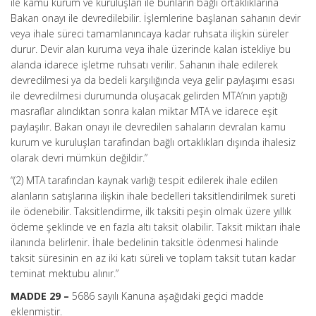
ile kamu kurum ve kuruluşları ile bunların bağlı ortaklıklarına
Bakan onayı ile devredilebilir. İşlemlerine başlanan sahanın devir
veya ihale süreci tamamlanıncaya kadar ruhsata ilişkin süreler
durur. Devir alan kuruma veya ihale üzerinde kalan istekliye bu
alanda idarece işletme ruhsatı verilir. Sahanın ihale edilerek
devredilmesi ya da bedeli karşılığında veya gelir paylaşımı esası
ile devredilmesi durumunda oluşacak gelirden MTA’nın yaptığı
masraflar alındıktan sonra kalan miktar MTA ve idarece eşit
paylaşılır. Bakan onayı ile devredilen sahaların devralan kamu
kurum ve kuruluşları tarafından bağlı ortaklıkları dışında ihalesiz
olarak devri mümkün değildir.”
“(2) MTA tarafından kaynak varlığı tespit edilerek ihale edilen
alanların satışlarına ilişkin ihale bedelleri taksitlendirilmek sureti
ile ödenebilir. Taksitlendirme, ilk taksiti peşin olmak üzere yıllık
ödeme şeklinde ve en fazla altı taksit olabilir. Taksit miktarı ihale
ilanında belirlenir. İhale bedelinin taksitle ödenmesi halinde
taksit süresinin en az iki katı süreli ve toplam taksit tutarı kadar
teminat mektubu alınır.”
MADDE 29 –
5686 sayılı Kanuna aşağıdaki geçici madde
eklenmiştir.