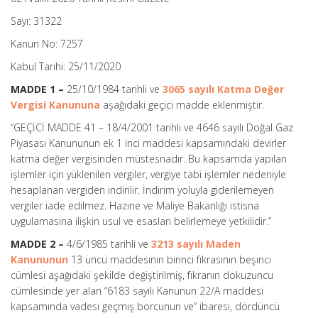
Sayı: 31322
Kanun No: 7257
Kabul Tarihi: 25/11/2020
MADDE 1 –
25/10/1984 tarihli ve
3065 sayılı Katma Değer
Vergisi Kanununa
aşağıdaki geçici madde eklenmiştir.
“GEÇİCİ MADDE 41 –
18/4/2001 tarihli ve 4646 sayılı Doğal Gaz
Piyasası Kanununun ek 1 inci maddesi kapsamındaki devirler
katma değer vergisinden müstesnadır. Bu kapsamda yapılan
işlemler için yüklenilen vergiler, vergiye tabi işlemler nedeniyle
hesaplanan vergiden indirilir. İndirim yoluyla giderilemeyen
vergiler iade edilmez. Hazine ve Maliye Bakanlığı istisna
uygulamasına ilişkin usul ve esasları belirlemeye yetkilidir.”
MADDE 2 –
4/6/1985 tarihli ve
3213 sayılı Maden
Kanununun
13 üncü maddesinin birinci fıkrasının beşinci
cümlesi aşağıdaki şekilde değiştirilmiş, fıkranın dokuzuncu
cümlesinde yer alan “6183 sayılı Kanunun 22/A maddesi
kapsamında vadesi geçmiş borcunun ve” ibaresi, dördüncü