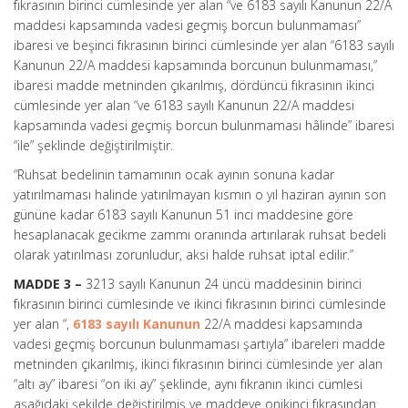
fıkrasının birinci cümlesinde yer alan “ve 6183 sayılı Kanunun 22/A
maddesi kapsamında vadesi geçmiş borcun bulunmaması”
ibaresi ve beşinci fıkrasının birinci cümlesinde yer alan “6183 sayılı
Kanunun 22/A maddesi kapsamında borcunun bulunmaması,”
ibaresi madde metninden çıkarılmış, dördüncü fıkrasının ikinci
cümlesinde yer alan “ve 6183 sayılı Kanunun 22/A maddesi
kapsamında vadesi geçmiş borcun bulunmaması hâlinde” ibaresi
“ile” şeklinde değiştirilmiştir.
“Ruhsat bedelinin tamamının ocak ayının sonuna kadar
yatırılmaması halinde yatırılmayan kısmın o yıl haziran ayının son
gününe kadar 6183 sayılı Kanunun 51 inci maddesine göre
hesaplanacak gecikme zammı oranında artırılarak ruhsat bedeli
olarak yatırılması zorunludur, aksi halde ruhsat iptal edilir.”
MADDE 3 –
3213 sayılı Kanunun 24 üncü maddesinin birinci
fıkrasının birinci cümlesinde ve ikinci fıkrasının birinci cümlesinde
yer alan “,
6183 sayılı Kanunun
22/A maddesi kapsamında
vadesi geçmiş borcunun bulunmaması şartıyla” ibareleri madde
metninden çıkarılmış, ikinci fıkrasının birinci cümlesinde yer alan
“altı ay” ibaresi “on iki ay” şeklinde, aynı fıkranın ikinci cümlesi
aşağıdaki şekilde değiştirilmiş ve maddeye onikinci fıkrasından