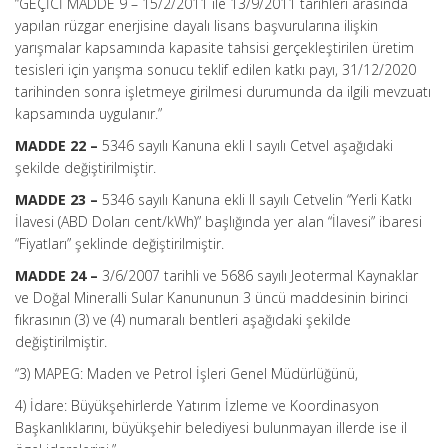
“GEÇİCİ MADDE 9 – 15/2/2011 ile 13/9/2011 tarihleri arasında
yapılan rüzgar enerjisine dayalı lisans başvurularına ilişkin
yarışmalar kapsamında kapasite tahsisi gerçekleştirilen üretim
tesisleri için yarışma sonucu teklif edilen katkı payı, 31/12/2020
tarihinden sonra işletmeye girilmesi durumunda da ilgili mevzuatı
kapsamında uygulanır.”
MADDE 22 –
5346 sayılı Kanuna ekli I sayılı Cetvel aşağıdaki
şekilde değiştirilmiştir.
MADDE 23 –
5346 sayılı Kanuna ekli II sayılı Cetvelin “Yerli Katkı
İlavesi (ABD Doları cent/kWh)” başlığında yer alan “İlavesi” ibaresi
“Fiyatları” şeklinde değiştirilmiştir.
MADDE 24 –
3/6/2007 tarihli ve 5686 sayılı Jeotermal Kaynaklar
ve Doğal Mineralli Sular Kanununun 3 üncü maddesinin birinci
fıkrasının (3) ve (4) numaralı bentleri aşağıdaki şekilde
değiştirilmiştir.
“3) MAPEG: Maden ve Petrol İşleri Genel Müdürlüğünü,
4) İdare: Büyükşehirlerde Yatırım İzleme ve Koordinasyon
Başkanlıklarını, büyükşehir belediyesi bulunmayan illerde ise il