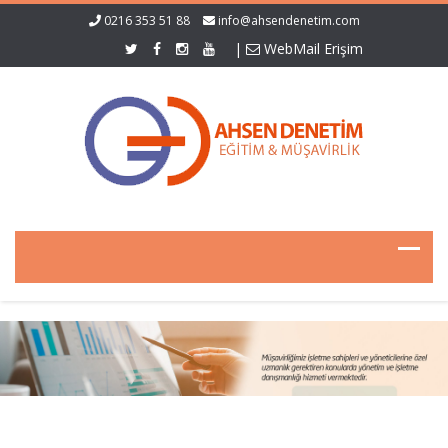
0216 353 51 88
info@ahsendenetim.com
|
WebMail Erişim