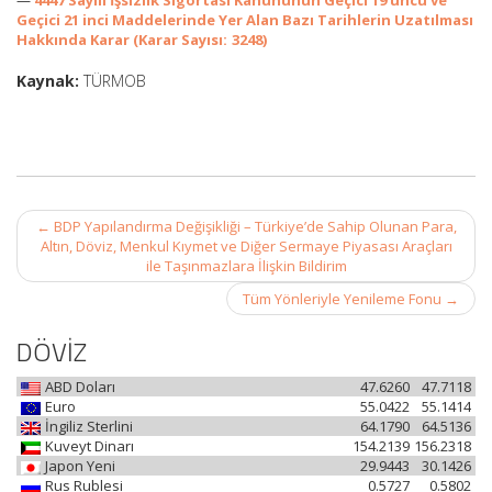
—
4447 Sayılı İşsizlik Sigortası Kanununun Geçici 19 uncu ve
Geçici 21 inci Maddelerinde Yer Alan Bazı Tarihlerin Uzatılması
Hakkında Karar (Karar Sayısı: 3248)
Kaynak:
TÜRMOB
Post
←
BDP Yapılandırma Değişikliği – Türkiye’de Sahip Olunan Para,
navigation
Altın, Döviz, Menkul Kıymet ve Diğer Sermaye Piyasası Araçları
ile Taşınmazlara İlişkin Bildirim
Tüm Yönleriyle Yenileme Fonu
→
DÖVİZ
ABD Doları
47.6260
47.7118
Euro
55.0422
55.1414
İngiliz Sterlini
64.1790
64.5136
Kuveyt Dinarı
154.2139
156.2318
Japon Yeni
29.9443
30.1426
Rus Rublesi
0.5727
0.5802