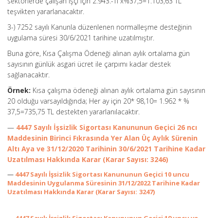
sektörlerde çalışan işçi için 2.943.-Tl x%37,5=1.103,63 TL
teşvikten yararlanacaktır.
3-) 7252 sayılı Kanunla düzenlenen normalleşme desteğinin
uygulama süresi 30/6/2021 tarihine uzatılmıştır.
Buna göre, Kısa Çalışma Ödeneği alınan aylık ortalama gün
sayısının günlük asgari ücret ile çarpımı kadar destek
sağlanacaktır.
Örnek:
Kısa çalışma ödeneği alınan aylık ortalama gün sayısının
20 olduğu varsayıldığında; Her ay için 20* 98,10= 1.962 * %
37,5=735,75 TL destekten yararlanılacaktır.
—
4447 Sayılı İşsizlik Sigortası Kanununun Geçici 26 ncı
Maddesinin Birinci Fıkrasında Yer Alan Üç Aylık Sürenin
Altı Aya ve 31/12/2020 Tarihinin 30/6/2021 Tarihine Kadar
Uzatılması Hakkında Karar (Karar Sayısı: 3246)
—
4447 Sayılı İşsizlik Sigortası Kanununun Geçici 10 uncu
Maddesinin Uygulanma Süresinin 31/12/2022 Tarihine Kadar
Uzatılması Hakkında Karar (Karar Sayısı: 3247)