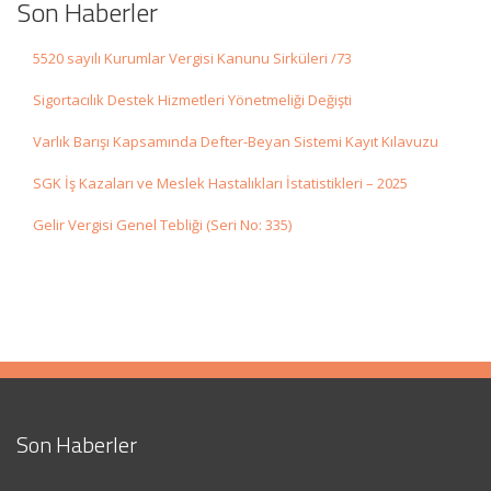
Son Haberler
5520 sayılı Kurumlar Vergisi Kanunu Sirküleri /73
Sigortacılık Destek Hizmetleri Yönetmeliği Değişti
Varlık Barışı Kapsamında Defter-Beyan Sistemi Kayıt Kılavuzu
SGK İş Kazaları ve Meslek Hastalıkları İstatistikleri – 2025
Gelir Vergisi Genel Tebliği (Seri No: 335)
Son Haberler