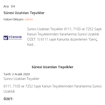
Ara
04
Süresi
yorumlar kapalı
Uzatılan
Süresi Uzatılan Teşvikler
Teşvikler
için
Haberi Ekleyen:
admin
Süresi Uzatılan Teşvikler 6111, 7103 ve 7252 Sayılı
Kanun Teşviklerinden Yararlanma Süresi Uzatıldı
ÖZET: 1) 6111 sayılı Kanunla düzenlenen “Genç,
Kad…
Süresi Uzatılan Teşvikler
Tarih: 2 Aralık 2020
Süresi Uzatılan Teşvikler
6111, 7103 ve 7252 Sayılı Kanun Teşviklerinden Yararlanma Süresi
Uzatıldı
ÖZET: