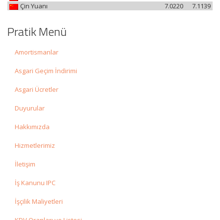
Çin Yuanı
7.0220
7.1139
Pratik Menü
Amortismanlar
Asgari Geçim İndirimi
Asgari Ücretler
Duyurular
Hakkımızda
Hizmetlerimiz
İletişim
İş Kanunu IPC
İşçilik Maliyetleri