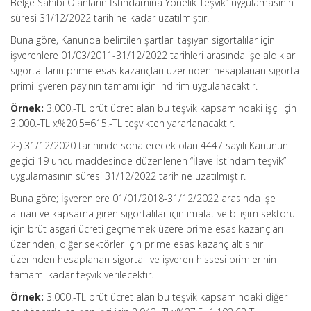
Belge Sahibi Olanların İstihdamına Yönelik Teşvik” uygulamasının
süresi 31/12/2022 tarihine kadar uzatılmıştır.
Buna göre, Kanunda belirtilen şartları taşıyan sigortalılar için
işverenlere 01/03/2011-31/12/2022 tarihleri arasında işe aldıkları
sigortalıların prime esas kazançları üzerinden hesaplanan sigorta
primi işveren payının tamamı için indirim uygulanacaktır.
Örnek:
3.000.-TL brüt ücret alan bu teşvik kapsamındaki işçi için
3.000.-TL x%20,5=615.-TL teşvikten yararlanacaktır.
2-) 31/12/2020 tarihinde sona erecek olan 4447 sayılı Kanunun
geçici 19 uncu maddesinde düzenlenen “İlave İstihdam teşvik”
uygulamasının süresi 31/12/2022 tarihine uzatılmıştır.
Buna göre; İşverenlere 01/01/2018-31/12/2022 arasında işe
alınan ve kapsama giren sigortalılar için imalat ve bilişim sektörü
için brüt asgari ücreti geçmemek üzere prime esas kazançları
üzerinden, diğer sektörler için prime esas kazanç alt sınırı
üzerinden hesaplanan sigortalı ve işveren hissesi primlerinin
tamamı kadar teşvik verilecektir.
Örnek:
3.000.-TL brüt ücret alan bu teşvik kapsamındaki diğer