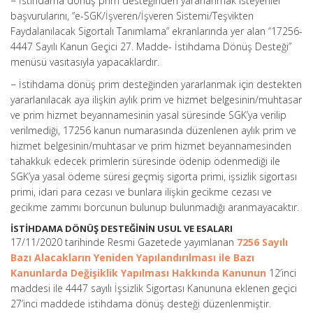
− İstihdama dönüş prim desteğinden yararlanmak isteyenler
başvurularını, “e-SGK/İşveren/İşveren Sistemi/Teşvikten
Faydalanılacak Sigortalı Tanımlama” ekranlarında yer alan “17256-
4447 Sayılı Kanun Geçici 27. Madde- İstihdama Dönüş Desteği”
menüsü vasıtasıyla yapacaklardır.
− İstihdama dönüş prim desteğinden yararlanmak için destekten
yararlanılacak aya ilişkin aylık prim ve hizmet belgesinin/muhtasar
ve prim hizmet beyannamesinin yasal süresinde SGK’ya verilip
verilmediği, 17256 kanun numarasında düzenlenen aylık prim ve
hizmet belgesinin/muhtasar ve prim hizmet beyannamesinden
tahakkuk edecek primlerin süresinde ödenip ödenmediği ile
SGK’ya yasal ödeme süresi geçmiş sigorta primi, işsizlik sigortası
primi, idari para cezası ve bunlara ilişkin gecikme cezası ve
gecikme zammı borcunun bulunup bulunmadığı aranmayacaktır.
İSTİHDAMA DÖNÜŞ DESTEĞİNİN USUL VE ESALARI
17/11/2020 tarihinde Resmi Gazetede yayımlanan
7256 Sayılı
Bazı Alacakların Yeniden Yapılandırılması ile Bazı
Kanunlarda Değişiklik Yapılması Hakkında Kanunun
12’inci
maddesi ile 4447 sayılı İşsizlik Sigortası Kanununa eklenen geçici
27’inci maddede istihdama dönüş desteği düzenlenmiştir.