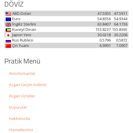
DÖVİZ
ABD Doları
47.5055
47.5911
Euro
54.8356
54.9344
İngiliz Sterlini
63.8407
64.1736
Kuveyt Dinarı
153.8237
155.8365
Japon Yeni
30.0218
30.2206
Rus Rublesi
0.5796
0.5872
Çin Yuanı
6.9991
7.0907
Pratik Menü
Amortismanlar
Asgari Geçim İndirimi
Asgari Ücretler
Duyurular
Hakkımızda
Hizmetlerimiz