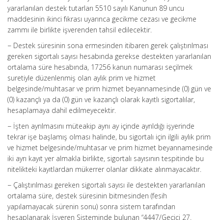
yararlanılan destek tutarları 5510 sayılı Kanunun 89 uncu
maddesinin ikinci fıkrası uyarınca gecikme cezası ve gecikme
zammı ile birlikte işverenden tahsil edilecektir.
− Destek süresinin sona ermesinden itibaren gerek çalıştırılması
gereken sigortalı sayısı hesabında gerekse destekten yararlanılan
ortalama süre hesabında, 17256 kanun numarası seçilmek
suretiyle düzenlenmiş olan aylık prim ve hizmet
belgesinde/muhtasar ve prim hizmet beyannamesinde (0) gün ve
(0) kazançlı ya da (0) gün ve kazançlı olarak kayıtlı sigortalılar,
hesaplamaya dahil edilmeyecektir.
− İşten ayrılmasını müteakip aynı ay içinde ayrıldığı işyerinde
tekrar işe başlamış olması halinde, bu sigortalı için ilgili aylık prim
ve hizmet belgesinde/muhtasar ve prim hizmet beyannamesinde
iki ayrı kayıt yer almakla birlikte, sigortalı sayısının tespitinde bu
nitelikteki kayıtlardan mükerrer olanlar dikkate alınmayacaktır.
− Çalıştırılması gereken sigortalı sayısı ile destekten yararlanılan
ortalama süre, destek süresinin bitmesinden (fesih
yapılamayacak sürenin sonu) sonra sistem tarafından
hesaplanarak İşveren Sisteminde bulunan “4447/Geçici 27.