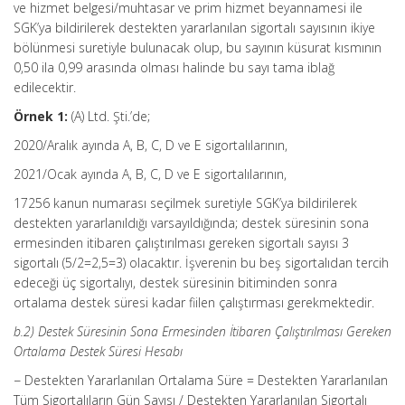
ve hizmet belgesi/muhtasar ve prim hizmet beyannamesi ile
SGK’ya bildirilerek destekten yararlanılan sigortalı sayısının ikiye
bölünmesi suretiyle bulunacak olup, bu sayının küsurat kısmının
0,50 ila 0,99 arasında olması halinde bu sayı tama iblağ
edilecektir.
Örnek 1:
(A) Ltd. Şti.’de;
2020/Aralık ayında A, B, C, D ve E sigortalılarının,
2021/Ocak ayında A, B, C, D ve E sigortalılarının,
17256 kanun numarası seçilmek suretiyle SGK’ya bildirilerek
destekten yararlanıldığı varsayıldığında; destek süresinin sona
ermesinden itibaren çalıştırılması gereken sigortalı sayısı 3
sigortalı (5/2=2,5=3) olacaktır. İşverenin bu beş sigortalıdan tercih
edeceği üç sigortalıyı, destek süresinin bitiminden sonra
ortalama destek süresi kadar fiilen çalıştırması gerekmektedir.
b.2) Destek Süresinin Sona Ermesinden İtibaren Çalıştırılması Gereken
Ortalama Destek Süresi Hesabı
− Destekten Yararlanılan Ortalama Süre = Destekten Yararlanılan
Tüm Sigortalıların Gün Sayısı / Destekten Yararlanılan Sigortalı