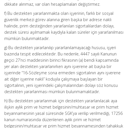
dikkate alınmaz, var olan hesaplamaları değiştirmez.
f) Bu destekten yararlanmakta olan işyerinin, farklı bir sosyal
güvenlik merkezi görev alanına giren başka bir adrese nakli
halinde, prim desteğinden yararlanılan sigortalılardan dolayı,
destek süresi aşılmamak kaydıyla kalan süreler için yararlanılması
mümkün bulunmaktadır.
g) Bu destekten yararlanılıp yararlanılamayacağı hususu, işyeri
bazında tespit edilecektedir. Bu nedenle, 4447 sayılı Kanunun
geçici 27’nci maddesinin birinci fıkrasının (a) bendi kapsamında
yer alan destekten yararlanırken aynı işverene ait başka bir
işyerinde “16-Sözleşme sona ermeden sigortalının aynı işverene
ait diğer işyerine nakli” koduyla çalışmaya başlayan bir
sigortalının, yeni işyerindeki çalışmalarından dolayı söz konusu
destekten yararlanması mümkün bulunmamaktadır.
h) Bu destekten yararlanmak için destekten yararlanılacak aya
ilişkin aylık prim ve hizmet belgesinin/muhtasar ve prim hizmet
beyannamesinin yasal süresinde SGK’ya verilip verilmediği, 17256
kanun numarasında düzenlenen aylık prim ve hizmet
belgesinin/muhtasar ve prim hizmet beyannamesinden tahakkuk