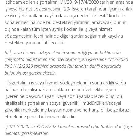
istihdam edilen sigortalının 1/1/2019-17/4/2020 tarihleri arasında
iş veya hizmet sözleşmesinin “29- İşveren tarafından işçinin ahlak
ve iyi niyet kurallarına aykırı davranışı nedeni ile fesih” kodu ile
sona ermesi halinde bu destekten yararlanılamayacak, bunun
dışında kalan tüm işten ayrılış kodları ile iş veya hizmet
sözleşmesinin feshi halinde diğer şartlar sağlanmak kaydıyla
destekten yararlanılabilecektir.
b) İş veya hizmet sözleşmelerinin sona erdiği ya da halihazırda
çalışmakta oldukları en son özel sektör işyeri işverenine 1/12/2020
ila 31/12/2020 tarihleri arasında (bu tarihler dahil) başvuruda
bulunulması gerekmektedir.
− Sigortalının iş veya hizmet sözleşmelerinin sona erdiği ya da
halihazırda çalışmakta oldukları en son özel sektör işyeri
işverenine başvurusu yazılı veya sözlü yapılabilecek olup, bu
nitelikteki sigortalıların sosyal güvenlik il müdürlükleri/sosyal
güvenlik merkezlerine başvurmasına ve herhangi bir belge ibraz
etmelerine gerek bulunmamaktadır.
c) 1/12/2020 ila 31/12/2020 tarihleri arasında (bu tarihler dahil) işe
alınması gerekmektedir.