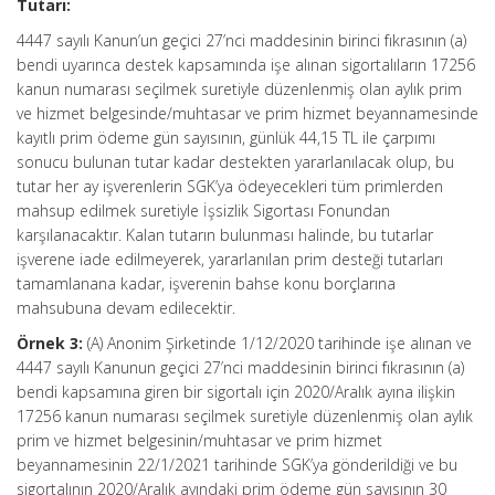
Tutarı:
4447 sayılı Kanun’un geçici 27’nci maddesinin birinci fıkrasının (a)
bendi uyarınca destek kapsamında işe alınan sigortalıların 17256
kanun numarası seçilmek suretiyle düzenlenmiş olan aylık prim
ve hizmet belgesinde/muhtasar ve prim hizmet beyannamesinde
kayıtlı prim ödeme gün sayısının, günlük 44,15 TL ile çarpımı
sonucu bulunan tutar kadar destekten yararlanılacak olup, bu
tutar her ay işverenlerin SGK’ya ödeyecekleri tüm primlerden
mahsup edilmek suretiyle İşsizlik Sigortası Fonundan
karşılanacaktır. Kalan tutarın bulunması halinde, bu tutarlar
işverene iade edilmeyerek, yararlanılan prim desteği tutarları
tamamlanana kadar, işverenin bahse konu borçlarına
mahsubuna devam edilecektir.
Örnek 3:
(A) Anonim Şirketinde 1/12/2020 tarihinde işe alınan ve
4447 sayılı Kanunun geçici 27’nci maddesinin birinci fıkrasının (a)
bendi kapsamına giren bir sigortalı için 2020/Aralık ayına ilişkin
17256 kanun numarası seçilmek suretiyle düzenlenmiş olan aylık
prim ve hizmet belgesinin/muhtasar ve prim hizmet
beyannamesinin 22/1/2021 tarihinde SGK’ya gönderildiği ve bu
sigortalının 2020/Aralık ayındaki prim ödeme gün sayısının 30