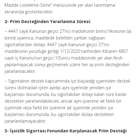
Madde Listeleme-Silme” menüsünde yer alan tanımlama
ekranında gösterilecektir.
2- Prim Desteğinden Yararlanma Süresi:
− 4447 sayılı Kanunun geçici 27’nci maddesinin birinci fıkrasının (a)
bendi uyarınca, maddede belirtilen şartları sağlayan
sigortalılardan dolayı, 4447 sayılı Kanunun geçici 27’nci
maddesinin yürürlüğe girdiği 1/12/2020 tarihinden itibaren 4857
sayılı İş Kanunu’nun geçici 10’uncu maddesinde yer alan fesih
yapılamayacak süreyi geçmemek üzere her ay prim desteğinden
yararlanılacaktır.
− Sigortalının destek kapsamında işe başladığı işyerinden destek
süresi dolmadan işten ayrılıp aynı işyerinde yeniden işe
başlaması durumunda, bu sigortalıdan dolayı kalan süre kadar
destekten yararlanılabilecek, ancak aynı işverene ait farklı bir
işyerinde veya farklı bir işverene ait işyerinde yeniden işe
başlaması durumunda, bu sigortalıdan dolayı destekten
yararlanılamayacaktır.
3- İşsizlik Sigortası Fonundan Karşılanacak Prim Desteği