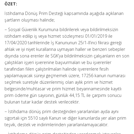
ÖZET:
İstihdama Dönüş Prim Desteği kapsamında aşağıda açıklanan
şartların oluşması halinde;
− Sosyal Güvenlik Kurumuna bildirilerek veya bildirilmeksizin
istihdam edilip iş veya hizmet sözleşmesi 01/01/2019 ile
17/04/2020 tarihlerinde İş Kanununun 25/1-II’inci fıkrası gereği
ahlak ve iyi niyet kurallarına uymayan haller ve benzeri sebepler
dışında sona erenler ile SGK’ya bildirilmeksizin çalışanların en son
çalıştıkları işyeri işverenine başvurmaları ve bu işverenler
tarafından fiilen çalıştırılmaları halinde işverenlere fesih
yapılamayacak süreyi geçmemek üzere, 17256 kanun numarası
seçilmek suretiyle düzenlenmiş olan aylık prim ve hizmet
belgesinde/muhtasar ve prim hizmet beyannamesinde kayıtlı
prim ödeme gün sayısının, günlük 44,15 TL ile çarpımı sonucu
bulunan tutar kadar destek verilecektir.
− İstihdama dönüş prim desteğinden yararlanılan ayda aynı
sigortalı için 5510 sayılı Kanun ve diğer kanunlarda yer alan prim
teşvik, destek ve indirimlerinden yararlanılamayacaktır.