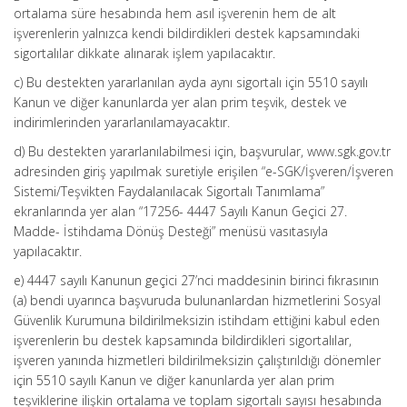
ortalama süre hesabında hem asıl işverenin hem de alt
işverenlerin yalnızca kendi bildirdikleri destek kapsamındaki
sigortalılar dikkate alınarak işlem yapılacaktır.
c) Bu destekten yararlanılan ayda aynı sigortalı için 5510 sayılı
Kanun ve diğer kanunlarda yer alan prim teşvik, destek ve
indirimlerinden yararlanılamayacaktır.
d) Bu destekten yararlanılabilmesi için, başvurular, www.sgk.gov.tr
adresinden giriş yapılmak suretiyle erişilen “e-SGK/İşveren/İşveren
Sistemi/Teşvikten Faydalanılacak Sigortalı Tanımlama”
ekranlarında yer alan “17256- 4447 Sayılı Kanun Geçici 27.
Madde- İstihdama Dönüş Desteği” menüsü vasıtasıyla
yapılacaktır.
e) 4447 sayılı Kanunun geçici 27’nci maddesinin birinci fıkrasının
(a) bendi uyarınca başvuruda bulunanlardan hizmetlerini Sosyal
Güvenlik Kurumuna bildirilmeksizin istihdam ettiğini kabul eden
işverenlerin bu destek kapsamında bildirdikleri sigortalılar,
işveren yanında hizmetleri bildirilmeksizin çalıştırıldığı dönemler
için 5510 sayılı Kanun ve diğer kanunlarda yer alan prim
teşviklerine ilişkin ortalama ve toplam sigortalı sayısı hesabında