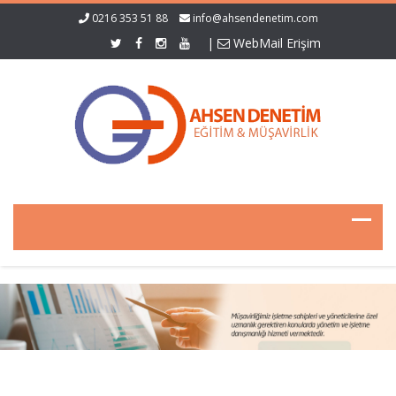
0216 353 51 88
info@ahsendenetim.com
|
WebMail Erişim