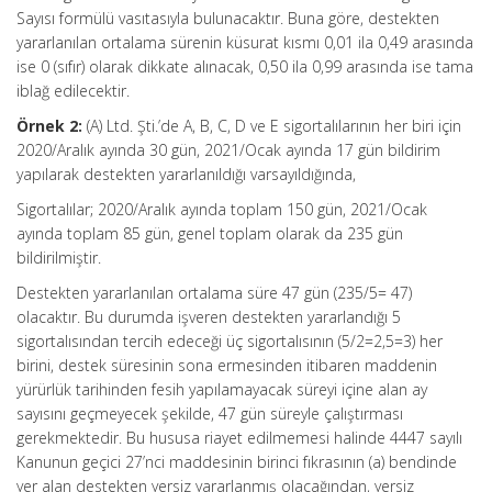
Sayısı formülü vasıtasıyla bulunacaktır. Buna göre, destekten
yararlanılan ortalama sürenin küsurat kısmı 0,01 ila 0,49 arasında
ise 0 (sıfır) olarak dikkate alınacak, 0,50 ila 0,99 arasında ise tama
iblağ edilecektir.
Örnek 2:
(A) Ltd. Şti.’de A, B, C, D ve E sigortalılarının her biri için
2020/Aralık ayında 30 gün, 2021/Ocak ayında 17 gün bildirim
yapılarak destekten yararlanıldığı varsayıldığında,
Sigortalılar; 2020/Aralık ayında toplam 150 gün, 2021/Ocak
ayında toplam 85 gün, genel toplam olarak da 235 gün
bildirilmiştir.
Destekten yararlanılan ortalama süre 47 gün (235/5= 47)
olacaktır. Bu durumda işveren destekten yararlandığı 5
sigortalısından tercih edeceği üç sigortalısının (5/2=2,5=3) her
birini, destek süresinin sona ermesinden itibaren maddenin
yürürlük tarihinden fesih yapılamayacak süreyi içine alan ay
sayısını geçmeyecek şekilde, 47 gün süreyle çalıştırması
gerekmektedir. Bu hususa riayet edilmemesi halinde 4447 sayılı
Kanunun geçici 27’nci maddesinin birinci fıkrasının (a) bendinde
yer alan destekten yersiz yararlanmış olacağından, yersiz