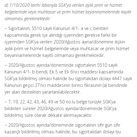
d) 1/10/2020 tarihi itibarıyla SGK’ya verilen aylık prim ve hizmet
belgelerinde veya muhtasar ve prim hizmet beyannamelerinde kayıtlı
olmaması gerekmektedir.
− Sigortalının, 5510 sayılı Kanunun 4/1- a ve c bentleri
kapsamında gerek işe alındığı işyerinden gerekse farklı bir
işyerinden SGK’ya verilen 2020/Ağustos ayına/dönemine ilişkin
aylık prim ve hizmet belgelerinde veya muhtasar ve prim hizmet
beyannamelerinde kayıtlı olmaması gerekmektedir.
− 2020/Ağustos ayında/döneminde sigortalının 5510 sayılı
Kanunun 4/1- b bendi, Ek 5 ve Ek 6’ncı maddesi kapsamında
SGK’ya bildirilmiş olması halinde bu sigortalıdan dolayı 4447 sayılı
Kanunun geçici 27’nci maddesinin birinci fıkrasının (a) bendinde
yer alan destekten yararlanılabilecektir.
− 7, 19, 22, 42, 43, 46, 49 ve 50 no.lu belge türüyle SGK’ya
bildirilen süreler 2020/Ağustos ayında/döneminde SGK’ya
bildirilmiş süre olarak dikkate alınmayacaktır.
− 2020/Ağustos ayında/döneminde sigortalının sıfır gün sıfır
kazançlı bildirilmiş olması halinde, bu sigortalıdan dolayı bu