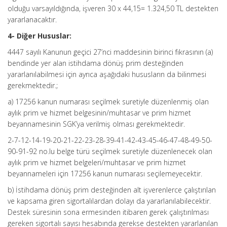
olduğu varsayıldığında, işveren 30 x 44,15= 1.324,50 TL destekten
yararlanacaktır.
4- Diğer Hususlar:
4447 sayılı Kanunun geçici 27’nci maddesinin birinci fıkrasının (a)
bendinde yer alan istihdama dönüş prim desteğinden
yararlanılabilmesi için ayrıca aşağıdaki hususların da bilinmesi
gerekmektedir.;
a) 17256 kanun numarası seçilmek suretiyle düzenlenmiş olan
aylık prim ve hizmet belgesinin/muhtasar ve prim hizmet
beyannamesinin SGK’ya verilmiş olması gerekmektedir.
2-7-12-14-19-20-21-22-23-28-39-41-42-43-45-46-47-48-49-50-
90-91-92 no.lu belge türü seçilmek suretiyle düzenlenecek olan
aylık prim ve hizmet belgeleri/muhtasar ve prim hizmet
beyannameleri için 17256 kanun numarası seçilemeyecektir.
b) İstihdama dönüş prim desteğinden alt işverenlerce çalıştırılan
ve kapsama giren sigortalılardan dolayı da yararlanılabilecektir.
Destek süresinin sona ermesinden itibaren gerek çalıştırılması
gereken sigortalı sayısı hesabında gerekse destekten yararlanılan