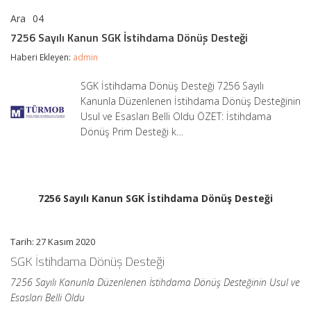
Ara
04
7256
yorumlar kapalı
Sayılı
7256 Sayılı Kanun SGK İstihdama Dönüş Desteği
Kanun
SGK
Haberi Ekleyen:
admin
İstihdama
Dönüş
SGK İstihdama Dönüş Desteği 7256 Sayılı
Desteği
Kanunla Düzenlenen İstihdama Dönüş Desteğinin
için
Usul ve Esasları Belli Oldu ÖZET: İstihdama
Dönüş Prim Desteği k…
7256 Sayılı Kanun SGK İstihdama Dönüş Desteği
Tarih: 27 Kasım 2020
SGK İstihdama Dönüş Desteği
7256 Sayılı Kanunla Düzenlenen İstihdama Dönüş Desteğinin Usul ve
Esasları Belli Oldu