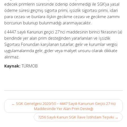
edecek primlerin süresinde ödenip ödenmediği ile SGK’ya yasal
ödeme süresi geçmiş sigorta primi, işsizlik sigortası primi, idari
para cezası ve bunlara ilişkin gecikme cezası ve gecikme zammı
borcunun bulunup bulunmadığı aranmayacaktır.
ı) 4447 sayılı Kanunun geçici 27’nci maddesinin birinci fıkrasının (a)
bendinde yer alan prim desteğinden yararlanılan ve İşsizlik
Sigortası Fonundan karşılanan tutarlar, gelir ve kurumlar vergisi
uygulamalarında gelir, gider veya maliyet unsuru olarak dikkate
alınmaz.
Kaynak:
TÜRMOB
Post
←
SGK Genelgesi 2020/50 – 4447 Sayılı Kanunun Geçici 27 nci
navigation
Maddesinde Yer Alan Prim Desteği
7256 Sayılı Kanun SGK İlave İstihdam Teşviki
→