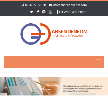
0216 353 51 88
info@ahsendenetim.com
|
WebMail Erişim