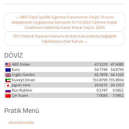
Post
←
4447 Sayılı İşsizlik Sigortası Kanununun Geçici 10 uncu
navigation
Maddesinin Uygulanma Süresinin 31/12/2022 Tarihine Kadar
Uzatılması Hakkında Karar (Karar Sayısı: 3247)
7257 Elektrik Piyasası Kanunu ile Bazı Kanunlarda Değişiklik
Yapılmasına Dair Kanun
→
DÖVİZ
ABD Doları
47.5229
47.6085
Euro
54.7749
54.8736
İngiliz Sterlini
63.7878
64.1203
Kuveyt Dinarı
153.8799
155.8934
Japon Yeni
29.9375
30.1357
Rus Rublesi
0.5747
0.5822
Çin Yuanı
7.0036
7.0952
Pratik Menü
Amortismanlar