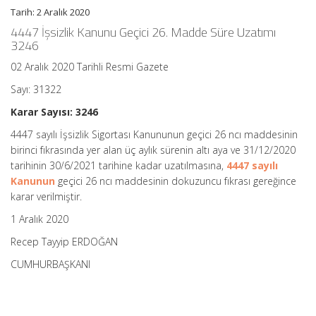
Hakkında
Tarih: 2 Aralık 2020
Karar
(Karar
4447 İşsizlik Kanunu Geçici 26. Madde Süre Uzatımı
Sayısı:
3246
3246)
için
02 Aralık 2020 Tarihli Resmi Gazete
Sayı: 31322
Karar Sayısı: 3246
4447 sayılı İşsizlik Sigortası Kanununun geçici 26 ncı maddesinin
birinci fıkrasında yer alan üç aylık sürenin altı aya ve 31/12/2020
tarihinin 30/6/2021 tarihine kadar uzatılmasına,
4447 sayılı
Kanunun
geçici 26 ncı maddesinin dokuzuncu fıkrası gereğince
karar verilmiştir.
1 Aralık 2020
Recep Tayyip ERDOĞAN
CUMHURBAŞKANI