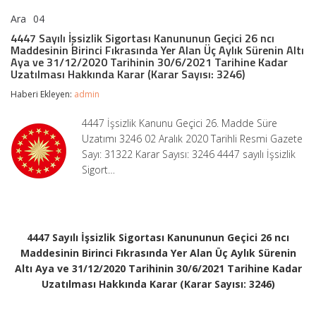
Ara
04
4447
yorumlar kapalı
Sayılı
4447 Sayılı İşsizlik Sigortası Kanununun Geçici 26 ncı
İşsizlik
Maddesinin Birinci Fıkrasında Yer Alan Üç Aylık Sürenin Altı
Sigortası
Aya ve 31/12/2020 Tarihinin 30/6/2021 Tarihine Kadar
Kanununun
Uzatılması Hakkında Karar (Karar Sayısı: 3246)
Geçici
26
Haberi Ekleyen:
admin
ncı
Maddesinin
4447 İşsizlik Kanunu Geçici 26. Madde Süre
Birinci
Uzatımı 3246 02 Aralık 2020 Tarihli Resmi Gazete
Fıkrasında
Yer
Sayı: 31322 Karar Sayısı: 3246 4447 sayılı İşsizlik
Alan
Sigort…
Üç
Aylık
Sürenin
Altı
Aya
ve
4447 Sayılı İşsizlik Sigortası Kanununun Geçici 26 ncı
31/12/2020
Maddesinin Birinci Fıkrasında Yer Alan Üç Aylık Sürenin
Tarihinin
Altı Aya ve 31/12/2020 Tarihinin 30/6/2021 Tarihine Kadar
30/6/2021
Tarihine
Uzatılması Hakkında Karar (Karar Sayısı: 3246)
Kadar
Uzatılması