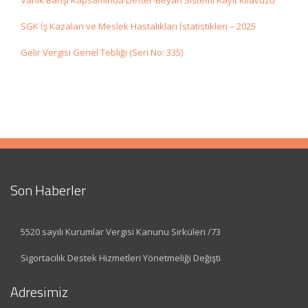
Varlık Barışı Kapsamında Defter-Beyan Sistemi Kayıt Kılavuzu
SGK İş Kazaları ve Meslek Hastalıkları İstatistikleri – 2025
Gelir Vergisi Genel Tebliği (Seri No: 335)
Son Haberler
5520 sayılı Kurumlar Vergisi Kanunu Sirküleri /73
Sigortacılık Destek Hizmetleri Yönetmeliği Değişti
Adresimiz