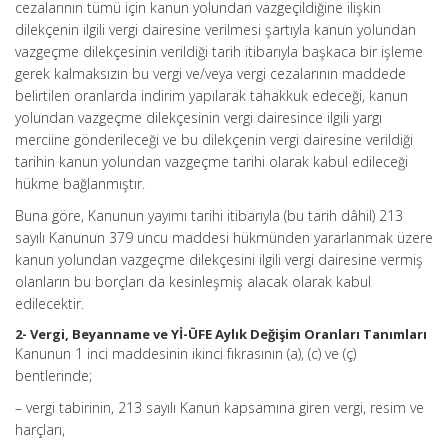
cezalarının tümü için kanun yolundan vazgeçildiğine ilişkin
dilekçenin ilgili vergi dairesine verilmesi şartıyla kanun yolundan
vazgeçme dilekçesinin verildiği tarih itibarıyla başkaca bir işleme
gerek kalmaksızın bu vergi ve/veya vergi cezalarının maddede
belirtilen oranlarda indirim yapılarak tahakkuk edeceği, kanun
yolundan vazgeçme dilekçesinin vergi dairesince ilgili yargı
merciine gönderileceği ve bu dilekçenin vergi dairesine verildiği
tarihin kanun yolundan vazgeçme tarihi olarak kabul edileceği
hükme bağlanmıştır.
Buna göre, Kanunun yayımı tarihi itibarıyla (bu tarih dâhil) 213
sayılı Kanunun 379 uncu maddesi hükmünden yararlanmak üzere
kanun yolundan vazgeçme dilekçesini ilgili vergi dairesine vermiş
olanların bu borçları da kesinleşmiş alacak olarak kabul
edilecektir.
2- Vergi, Beyanname ve Yİ-ÜFE Aylık Değişim Oranları Tanımları
Kanunun 1 inci maddesinin ikinci fıkrasının (a), (c) ve (ç)
bentlerinde;
– vergi tabirinin, 213 sayılı Kanun kapsamına giren vergi, resim ve
harçları,