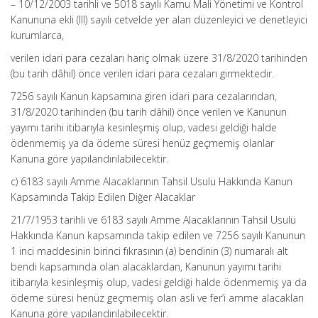
– 10/12/2003 tarihli ve 5018 sayılı Kamu Mali Yönetimi ve Kontrol
Kanununa ekli (III) sayılı cetvelde yer alan düzenleyici ve denetleyici
kurumlarca,
verilen idari para cezaları hariç olmak üzere 31/8/2020 tarihinden
(bu tarih dâhil) önce verilen idari para cezaları girmektedir.
7256 sayılı Kanun kapsamına giren idari para cezalarından,
31/8/2020 tarihinden (bu tarih dâhil) önce verilen ve Kanunun
yayımı tarihi itibarıyla kesinleşmiş olup, vadesi geldiği halde
ödenmemiş ya da ödeme süresi henüz geçmemiş olanlar
Kanuna göre yapılandırılabilecektir.
c) 6183 sayılı Amme Alacaklarının Tahsil Usulü Hakkında Kanun
Kapsamında Takip Edilen Diğer Alacaklar
21/7/1953 tarihli ve 6183 sayılı Amme Alacaklarının Tahsil Usulü
Hakkında Kanun kapsamında takip edilen ve 7256 sayılı Kanunun
1 inci maddesinin birinci fıkrasının (a) bendinin (3) numaralı alt
bendi kapsamında olan alacaklardan, Kanunun yayımı tarihi
itibarıyla kesinleşmiş olup, vadesi geldiği halde ödenmemiş ya da
ödeme süresi henüz geçmemiş olan asli ve fer’i amme alacakları
Kanuna göre yapılandırılabilecektir.