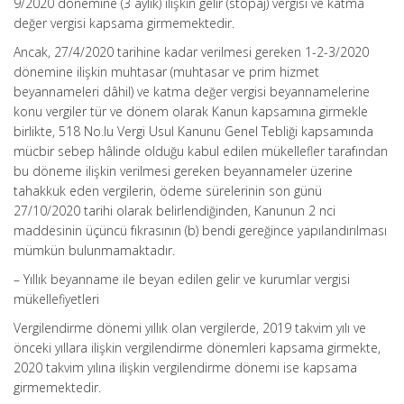
9/2020 dönemine (3 aylık) ilişkin gelir (stopaj) vergisi ve katma
değer vergisi kapsama girmemektedir.
Ancak, 27/4/2020 tarihine kadar verilmesi gereken 1-2-3/2020
dönemine ilişkin muhtasar (muhtasar ve prim hizmet
beyannameleri dâhil) ve katma değer vergisi beyannamelerine
konu vergiler tür ve dönem olarak Kanun kapsamına girmekle
birlikte, 518 No.lu Vergi Usul Kanunu Genel Tebliği kapsamında
mücbir sebep hâlinde olduğu kabul edilen mükellefler tarafından
bu döneme ilişkin verilmesi gereken beyannameler üzerine
tahakkuk eden vergilerin, ödeme sürelerinin son günü
27/10/2020 tarihi olarak belirlendiğinden, Kanunun 2 nci
maddesinin üçüncü fıkrasının (b) bendi gereğince yapılandırılması
mümkün bulunmamaktadır.
– Yıllık beyanname ile beyan edilen gelir ve kurumlar vergisi
mükellefiyetleri
Vergilendirme dönemi yıllık olan vergilerde, 2019 takvim yılı ve
önceki yıllara ilişkin vergilendirme dönemleri kapsama girmekte,
2020 takvim yılına ilişkin vergilendirme dönemi ise kapsama
girmemektedir.