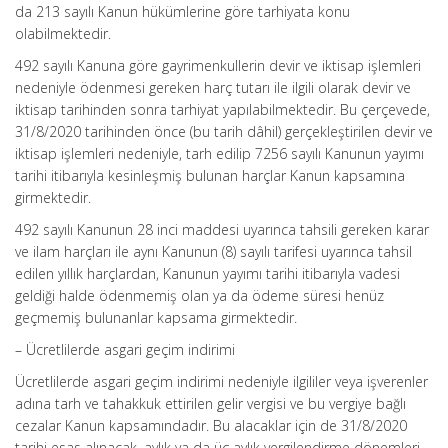
da 213 sayılı Kanun hükümlerine göre tarhiyata konu
olabilmektedir.
492 sayılı Kanuna göre gayrimenkullerin devir ve iktisap işlemleri
nedeniyle ödenmesi gereken harç tutarı ile ilgili olarak devir ve
iktisap tarihinden sonra tarhiyat yapılabilmektedir. Bu çerçevede,
31/8/2020 tarihinden önce (bu tarih dâhil) gerçekleştirilen devir ve
iktisap işlemleri nedeniyle, tarh edilip 7256 sayılı Kanunun yayımı
tarihi itibarıyla kesinleşmiş bulunan harçlar Kanun kapsamına
girmektedir.
492 sayılı Kanunun 28 inci maddesi uyarınca tahsili gereken karar
ve ilam harçları ile aynı Kanunun (8) sayılı tarifesi uyarınca tahsil
edilen yıllık harçlardan, Kanunun yayımı tarihi itibarıyla vadesi
geldiği halde ödenmemiş olan ya da ödeme süresi henüz
geçmemiş bulunanlar kapsama girmektedir.
– Ücretlilerde asgari geçim indirimi
Ücretlilerde asgari geçim indirimi nedeniyle ilgililer veya işverenler
adına tarh ve tahakkuk ettirilen gelir vergisi ve bu vergiye bağlı
cezalar Kanun kapsamındadır. Bu alacaklar için de 31/8/2020
tarihi esas alınacak, aylık ya da üç aylık vergilendirme dönemleri