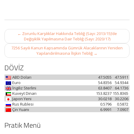
Post
←
Zorunlu Karşılıklar Hakkında Tebliğ (Sayı: 2013/15)’de
navigation
Değişiklik Yapılmasına Dair Tebliğ (Sayı: 2020/17)
7256 Sayılı Kanun Kapsamında Gümrük Alacaklarının Yeniden
Yapılandırılmasına İlişkin Tebliğ
→
DÖVİZ
ABD Doları
47.5055
47.5911
Euro
54.8356
54.9344
İngiliz Sterlini
63.8407
64.1736
Kuveyt Dinarı
153.8237
155.8365
Japon Yeni
30.0218
30.2206
Rus Rublesi
0.5796
0.5872
Çin Yuanı
6.9991
7.0907
Pratik Menü