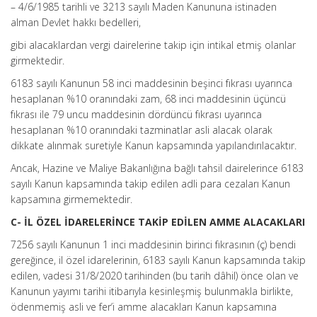
– 4/6/1985 tarihli ve 3213 sayılı Maden Kanununa istinaden
alman Devlet hakkı bedelleri,
gibi alacaklardan vergi dairelerine takip için intikal etmiş olanlar
girmektedir.
6183 sayılı Kanunun 58 inci maddesinin beşinci fıkrası uyarınca
hesaplanan %10 oranındaki zam, 68 inci maddesinin üçüncü
fıkrası ile 79 uncu maddesinin dördüncü fıkrası uyarınca
hesaplanan %10 oranındaki tazminatlar asli alacak olarak
dikkate alınmak suretiyle Kanun kapsamında yapılandırılacaktır.
Ancak, Hazine ve Maliye Bakanlığına bağlı tahsil dairelerince 6183
sayılı Kanun kapsamında takip edilen adli para cezaları Kanun
kapsamına girmemektedir.
C- İL ÖZEL İDARELERİNCE TAKİP EDİLEN AMME ALACAKLARI
7256 sayılı Kanunun 1 inci maddesinin birinci fıkrasının (ç) bendi
gereğince, il özel idarelerinin, 6183 sayılı Kanun kapsamında takip
edilen, vadesi 31/8/2020 tarihinden (bu tarih dâhil) önce olan ve
Kanunun yayımı tarihi itibarıyla kesinleşmiş bulunmakla birlikte,
ödenmemiş asli ve fer’i amme alacakları Kanun kapsamına