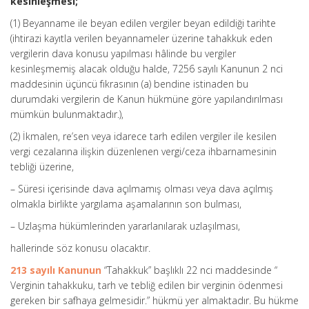
kesinleşmesi;
(1) Beyanname ile beyan edilen vergiler beyan edildiği tarihte
(ihtirazi kayıtla verilen beyannameler üzerine tahakkuk eden
vergilerin dava konusu yapılması hâlinde bu vergiler
kesinleşmemiş alacak olduğu halde, 7256 sayılı Kanunun 2 nci
maddesinin üçüncü fıkrasının (a) bendine istinaden bu
durumdaki vergilerin de Kanun hükmüne göre yapılandırılması
mümkün bulunmaktadır.),
(2) İkmalen, re’sen veya idarece tarh edilen vergiler ile kesilen
vergi cezalarına ilişkin düzenlenen vergi/ceza ihbarnamesinin
tebliği üzerine,
– Süresi içerisinde dava açılmamış olması veya dava açılmış
olmakla birlikte yargılama aşamalarının son bulması,
– Uzlaşma hükümlerinden yararlanılarak uzlaşılması,
hallerinde söz konusu olacaktır.
213 sayılı Kanunun
“Tahakkuk” başlıklı 22 nci maddesinde “
Verginin tahakkuku, tarh ve tebliğ edilen bir verginin ödenmesi
gereken bir safhaya gelmesidir.” hükmü yer almaktadır. Bu hükme