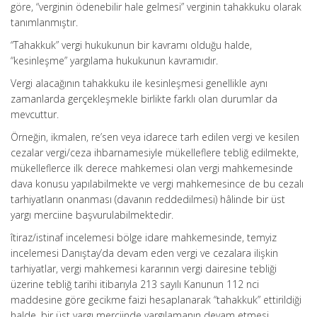
göre, “verginin ödenebilir hale gelmesi” verginin tahakkuku olarak
tanımlanmıştır.
“Tahakkuk” vergi hukukunun bir kavramı olduğu halde,
“kesinleşme” yargılama hukukunun kavramıdır.
Vergi alacağının tahakkuku ile kesinleşmesi genellikle aynı
zamanlarda gerçekleşmekle birlikte farklı olan durumlar da
mevcuttur.
Örneğin, ikmalen, re’sen veya idarece tarh edilen vergi ve kesilen
cezalar vergi/ceza ihbarnamesiyle mükelleflere tebliğ edilmekte,
mükelleflerce ilk derece mahkemesi olan vergi mahkemesinde
dava konusu yapılabilmekte ve vergi mahkemesince de bu cezalı
tarhiyatların onanması (davanın reddedilmesi) hâlinde bir üst
yargı merciine başvurulabilmektedir.
îtiraz/istinaf incelemesi bölge idare mahkemesinde, temyiz
incelemesi Danıştay’da devam eden vergi ve cezalara ilişkin
tarhiyatlar, vergi mahkemesi kararının vergi dairesine tebliği
üzerine tebliğ tarihi itibarıyla 213 sayılı Kanunun 112 nci
maddesine göre gecikme faizi hesaplanarak “tahakkuk” ettirildiği
halde, bir üst yargı merciinde yargılamanın devam etmesi