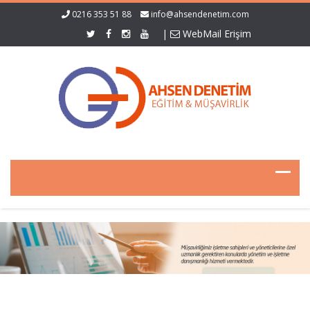
0216 353 51 88
info@ahsendenetim.com
|
WebMail Erişim