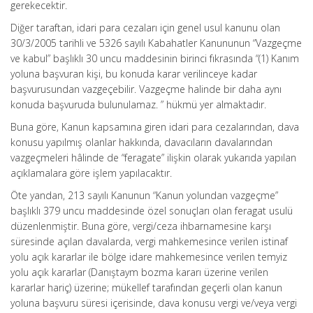
gerekecektir.
Diğer taraftan, idari para cezaları için genel usul kanunu olan
30/3/2005 tarihli ve 5326 sayılı Kabahatler Kanununun “Vazgeçme
ve kabul” başlıklı 30 uncu maddesinin birinci fıkrasında “(1) Kanım
yoluna başvuran kişi, bu konuda karar verilinceye kadar
başvurusundan vazgeçebilir. Vazgeçme halinde bir daha aynı
konuda başvuruda bulunulamaz. ” hükmü yer almaktadır.
Buna göre, Kanun kapsamına giren idari para cezalarından, dava
konusu yapılmış olanlar hakkında, davacıların davalarından
vazgeçmeleri hâlinde de “feragate” ilişkin olarak yukarıda yapılan
açıklamalara göre işlem yapılacaktır.
Öte yandan, 213 sayılı Kanunun “Kanun yolundan vazgeçme”
başlıklı 379 uncu maddesinde özel sonuçları olan feragat usulü
düzenlenmiştir. Buna göre, vergi/ceza ihbarnamesine karşı
süresinde açılan davalarda, vergi mahkemesince verilen istinaf
yolu açık kararlar ile bölge idare mahkemesince verilen temyiz
yolu açık kararlar (Danıştaym bozma kararı üzerine verilen
kararlar hariç) üzerine; mükellef tarafından geçerli olan kanun
yoluna başvuru süresi içerisinde, dava konusu vergi ve/veya vergi