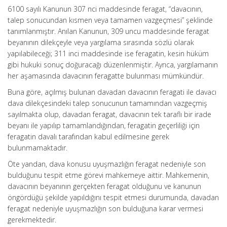
6100 sayılı Kanunun 307 nci maddesinde feragat, “davacının,
talep sonucundan kısmen veya tamamen vazgeçmesi” şeklinde
tanımlanmıştır. Anılan Kanunun, 309 uncu maddesinde feragat
beyanının dilekçeyle veya yargılama sırasında sözlü olarak
yapılabileceği; 311 inci maddesinde ise feragatin, kesin hüküm
gibi hukuki sonuç doğuracağı düzenlenmiştir. Ayrıca, yargılamanın
her aşamasında davacının feragatte bulunması mümkündür.
Buna göre, açılmış bulunan davadan davacının feragati ile davacı
dava dilekçesindeki talep sonucunun tamamından vazgeçmiş
sayılmakta olup, davadan feragat, davacının tek taraflı bir irade
beyanı ile yapılıp tamamlandığından, feragatin geçerliliği için
feragatin davalı tarafından kabul edilmesine gerek
bulunmamaktadır.
Öte yandan, dava konusu uyuşmazlığın feragat nedeniyle son
bulduğunu tespit etme görevi mahkemeye aittir. Mahkemenin,
davacının beyanının gerçekten feragat olduğunu ve kanunun
öngördüğü şekilde yapıldığını tespit etmesi durumunda, davadan
feragat nedeniyle uyuşmazlığın son bulduğuna karar vermesi
gerekmektedir.