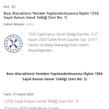
Ara
02
Bazı
yorumlar kapalı
Alacakların
Bazı Alacakların Yeniden Yapılandırılmasına İlişkin 7256
Yeniden
Sayılı Kanun Genel Tebliği (Seri No: 1)
Yapılandırılmasına
İlişkin
Haberi Ekleyen:
admin
7256
Sayılı
7256 Sayılı Kanun Genel Tebliği (Seri No: 1) 27
Kanun
Kasım 2020 Tarihli Resmi Gazete Sayı: 31317
Genel
Tebliği
Hazine ve Maliye Bakanlığı (Gelir İdaresi
(Seri
Başkanlığından:…
No:
1)
için
Bazı Alacakların Yeniden Yapılandırılmasına İlişkin 7256
Sayılı Kanun Genel Tebliği (Seri No: 1)
Tarih: 27 Kasım 2020
7256 Sayılı Kanun Genel Tebliği (Seri No: 1)
27 Kasım 2020 Tarihli Resmi Gazete