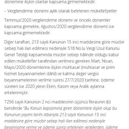
dönemine ilişkin olanlar kapsama girmemektedir.
– Vergilendirme dönemi aylık olarak belirlenen mükellefiyetler
Temmuz/2020 vergilendirme dönemi ve önceki dönemler
kapsama girmekte, Ağustos/2020 vergilendirme dönemi ise
kapsama girmemektedir.
Diğer taraftan, 213 sayılı Kanunun 15 inci maddesine göre mücbir
sebep hali ilan edilmesi nedeniyle 518 No.lu Vergi Usul Kanunu
Genel Tebliği kapsamında mücbir sebep hâlinde olduğu kabul
edilen mükellefler tarafından verilmesi gereken Mart, Nisan,
Mayıs/2020 dönemlerine ilişkin muhtasar (muhtasar ve prim
hizmet beyannameleri dâhil) ve katma değer vergisi
beyannamelerinin verilme süresi 27/7/2020 tarihine, ödeme
süreleri ise 2020 yılının Ekim, Kasım veya Aralık aylarına
ertelenmiştir.
7256 sayılı Kanunun 2 nci maddesinin üçüncü fıkrasının (b)
bendinde “
Bu Kanun kapsamına giren dönemlere ilişkin olup bu
Kanunun yayımı tarihi itibarıyla 213 sayılı Kanunun 15 inci
maddesine göre mücbir sebep hali ilan edilmesi nedeniyle
beyanname verme ve ödeme süresi ertelenen vergilerden, ödeme