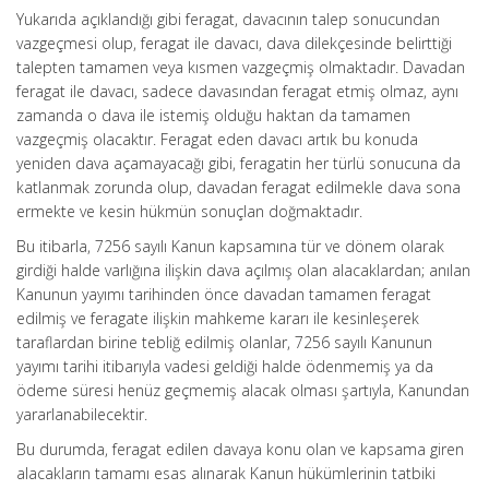
Yukarıda açıklandığı gibi feragat, davacının talep sonucundan
vazgeçmesi olup, feragat ile davacı, dava dilekçesinde belirttiği
talepten tamamen veya kısmen vazgeçmiş olmaktadır. Davadan
feragat ile davacı, sadece davasından feragat etmiş olmaz, aynı
zamanda o dava ile istemiş olduğu haktan da tamamen
vazgeçmiş olacaktır. Feragat eden davacı artık bu konuda
yeniden dava açamayacağı gibi, feragatin her türlü sonucuna da
katlanmak zorunda olup, davadan feragat edilmekle dava sona
ermekte ve kesin hükmün sonuçlan doğmaktadır.
Bu itibarla, 7256 sayılı Kanun kapsamına tür ve dönem olarak
girdiği halde varlığına ilişkin dava açılmış olan alacaklardan; anılan
Kanunun yayımı tarihinden önce davadan tamamen feragat
edilmiş ve feragate ilişkin mahkeme kararı ile kesinleşerek
taraflardan birine tebliğ edilmiş olanlar, 7256 sayılı Kanunun
yayımı tarihi itibarıyla vadesi geldiği halde ödenmemiş ya da
ödeme süresi henüz geçmemiş alacak olması şartıyla, Kanundan
yararlanabilecektir.
Bu durumda, feragat edilen davaya konu olan ve kapsama giren
alacakların tamamı esas alınarak Kanun hükümlerinin tatbiki