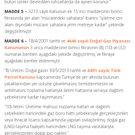
bütün izinler devredilen ruhsatlarda da aynen korunur.”
MADDE 5 –
3213 sayılı Kanunun ek 15 inci maddesinin birinci
fıkrasında yer alan “mücavirdeki sahalara” ibaresi “işletme izni
alanı dışındaki mücavir sahalara yirmi metreye kadar” şeklinde
değiştirilmiştir.
MADDE 6 –
18/4/2001 tarihli ve
4646 sayılı Doğal Gaz Piyasası
Kanununun
3 üncü maddesinin birinci fıkrasının (8), (10) ve (32)
numaralı bentleri aşağıdaki şekilde değiştirilmiş ve fıkraya
aşağıdaki bentler eklenmiştir.
“8) Üretim: Doğal gazın 30/5/2013 tarihli ve
6491 sayılı Türk
Petrol Kanunu
kapsamında Türkiye’de yer altında bulunan
yataklarından yer üstüne çıkarılmasını, temizlenmesini ve
arıtılmasını, toplama hatlarıyla iletim hatlarına ve/veya dağıtım
şebekesine kadar taşınmasını,”
“10) İletim: Üretime mahsus toplama hatları ve dağıtım
şebekeleri haricindeki gaz boru hattı şebekesiyle gerçekleştirilen
veya ihracat lisansı kapsamında yapılan sıvılaştırılmış doğal gaz
(LNG) taşıma faaliyeti haricindeki LNG taşıma vasıtalarıyla
gerçekleştirilen doğal gaz naklini,”