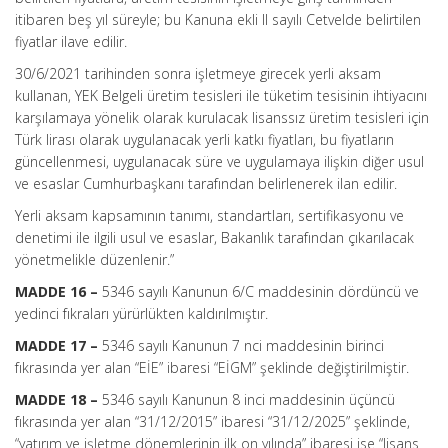
itibaren beş yıl süreyle; bu Kanuna ekli II sayılı Cetvelde belirtilen
fiyatlar ilave edilir.
30/6/2021 tarihinden sonra işletmeye girecek yerli aksam
kullanan, YEK Belgeli üretim tesisleri ile tüketim tesisinin ihtiyacını
karşılamaya yönelik olarak kurulacak lisanssız üretim tesisleri için
Türk lirası olarak uygulanacak yerli katkı fiyatları, bu fiyatların
güncellenmesi, uygulanacak süre ve uygulamaya ilişkin diğer usul
ve esaslar Cumhurbaşkanı tarafından belirlenerek ilan edilir.
Yerli aksam kapsamının tanımı, standartları, sertifikasyonu ve
denetimi ile ilgili usul ve esaslar, Bakanlık tarafından çıkarılacak
yönetmelikle düzenlenir.”
MADDE 16 –
5346 sayılı Kanunun 6/C maddesinin dördüncü ve
yedinci fıkraları yürürlükten kaldırılmıştır.
MADDE 17 –
5346 sayılı Kanunun 7 nci maddesinin birinci
fıkrasında yer alan “EİE” ibaresi “EİGM” şeklinde değiştirilmiştir.
MADDE 18 –
5346 sayılı Kanunun 8 inci maddesinin üçüncü
fıkrasında yer alan “31/12/2015” ibaresi “31/12/2025” şeklinde,
“yatırım ve işletme dönemlerinin ilk on yılında” ibaresi ise “lisans