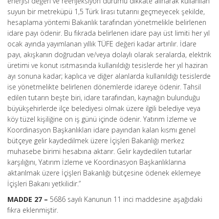
enerjisi değeri ve reenjeksiyon durumu dikkate alınarak kullanılan
suyun bir metreküpü 1,5 Türk lirası tutarını geçmeyecek şekilde,
hesaplama yöntemi Bakanlık tarafından yönetmelikle belirlenen
idare payı ödenir. Bu fıkrada belirlenen idare payı üst limiti her yıl
ocak ayında yayımlanan yıllık TÜFE değeri kadar artırılır. İdare
payı, akışkanın doğrudan ve/veya dolaylı olarak seralarda, elektrik
üretimi ve konut ısıtmasında kullanıldığı tesislerde her yıl haziran
ayı sonuna kadar; kaplıca ve diğer alanlarda kullanıldığı tesislerde
ise yönetmelikte belirlenen dönemlerde idareye ödenir. Tahsil
edilen tutarın beşte biri, idare tarafından, kaynağın bulunduğu
büyükşehirlerde ilçe belediyesi olmak üzere ilgili belediye veya
köy tüzel kişiliğine on iş günü içinde ödenir. Yatırım İzleme ve
Koordinasyon Başkanlıkları idare payından kalan kısmı genel
bütçeye gelir kaydedilmek üzere İçişleri Bakanlığı merkez
muhasebe birimi hesabına aktarır. Gelir kaydedilen tutarlar
karşılığını, Yatırım İzleme ve Koordinasyon Başkanlıklarına
aktarılmak üzere İçişleri Bakanlığı bütçesine ödenek eklemeye
İçişleri Bakanı yetkilidir.”
MADDE 27 –
5686 sayılı Kanunun 11 inci maddesine aşağıdaki
fıkra eklenmiştir.