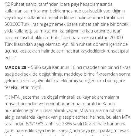
“(6) Ruhsat sahibi tarafından idare payı hesaplamasında
kullanılan su miktarının belirlenmesinde usulsüzlük yapıldığının
veya kaçak kullanımın tespit edilmesi halinde idare tarafından
500.000 Türk lirasını geçmemek üzere ruhsat sahibine bir önceki
yılda kullandığı su miktarının karşılığının iki katı oranında idarî
para cezası tahakkuk ettirilir. İdarî para cezası miktarı 20.000
Türk lirasından aşağı olamaz. Aynı fiilin ruhsat dönemi içerisinde
üçüncü kez tekrarı halinde teminat irat kaydedilerek ruhsat iptal
edilir.”
MADDE 28 –
5686 sayılı Kanunun 16 ncı maddesinin birinci fıkrası
aşağıdaki şekilde değiştirilmiş, maddeye birinci fıkrasından sonra
gelmek üzere aşağıdaki fıkra eklenmiş ve diğer fıkra buna göre
teselsül ettirilmiştir.
“(1) MTA, jeotermal ve doğal mineralli su kaynak aramalarını
ruhsat harcından ve teminatından muaf olarak bu Kanun
hükümlerine göre ruhsat alarak yapar. MTA’nın arama ruhsatı
aldığı sahalarda kaynak varlığı tespit etmesi halinde, bu alan MTA
tarafından 8/9/1983 tarihli ve 2886 sayılı Devlet İhale Kanununa
göre ihale edilir veya bedeli karşılığında veya gelir paylaşımı esası