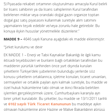
5) Piyasada rekabet ortamının oluşturulması amacıyla Kurul belirli
bir lisans sahibinin ya da lisans sahiplerinin Kurul tarafından
belirlenen miktar veya orandaki doğal gazın organize toptan
doğal gaz satış piyasasını kullanmak suretiyle alım satımını
yapmalarını teşvik edebilir ve/veya zorunlu hale getirebilir. Bu
konuya ilişkin hususlar yönetmelikle düzenlenir.”
MADDE 9 –
4646 sayılı Kanuna aşağıdaki ek madde eklenmiştir.
“Şirket kurulumu ve devir
EK MADDE 1 – Enerji ve Tabii Kaynaklar Bakanlığı ile ilgili kamu
iktisadi teşebbüsleri ve bunların bağlı ortaklıkları tarafından bu
maddenin yürürlük tarihinden önce yurt dışında kurulan
şirketlerin Türkiye’deki şubelerinin bulunduğu yerlerde söz
konusu şirketlerin ortaklarınca, işletme konuları, ticaret unvanları,
sermayeleri ve ortaklık payları aynı kalmak suretiyle, bu madde ve
özel hukuk hükümlerine tabi olmak ve ikinci fıkrada belirtilen
işlemleri gerçekleştirmek üzere, Cumhurbaşkanı kararıyla ayrı
birer şirket kurulabilir. Bu şirketler, bu madde ve 13/1/2011 tarihli
ve
6102 sayılı Türk Ticaret Kanununun
bu maddeye aykırı
olmayan hükümlerine göre Hazine ve Maliye Bakanlığının görüşü