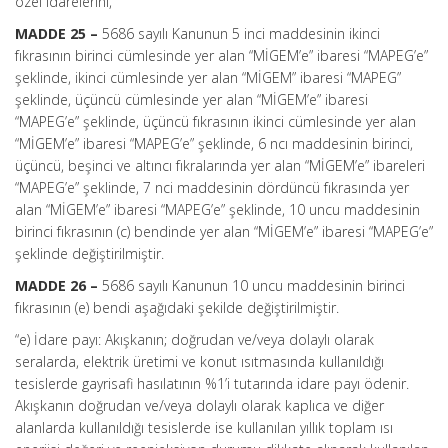
özel idarelerini,”
MADDE 25 –
5686 sayılı Kanunun 5 inci maddesinin ikinci
fıkrasının birinci cümlesinde yer alan “MİGEM’e” ibaresi “MAPEG’e”
şeklinde, ikinci cümlesinde yer alan “MİGEM” ibaresi “MAPEG”
şeklinde, üçüncü cümlesinde yer alan “MİGEM’e” ibaresi
“MAPEG’e” şeklinde, üçüncü fıkrasının ikinci cümlesinde yer alan
“MİGEM’e” ibaresi “MAPEG’e” şeklinde, 6 ncı maddesinin birinci,
üçüncü, beşinci ve altıncı fıkralarında yer alan “MİGEM’e” ibareleri
“MAPEG’e” şeklinde, 7 nci maddesinin dördüncü fıkrasında yer
alan “MİGEM’e” ibaresi “MAPEG’e” şeklinde, 10 uncu maddesinin
birinci fıkrasının (c) bendinde yer alan “MİGEM’e” ibaresi “MAPEG’e”
şeklinde değiştirilmiştir.
MADDE 26 –
5686 sayılı Kanunun 10 uncu maddesinin birinci
fıkrasının (e) bendi aşağıdaki şekilde değiştirilmiştir.
“e) İdare payı: Akışkanın; doğrudan ve/veya dolaylı olarak
seralarda, elektrik üretimi ve konut ısıtmasında kullanıldığı
tesislerde gayrisafi hasılatının %1’i tutarında idare payı ödenir.
Akışkanın doğrudan ve/veya dolaylı olarak kaplıca ve diğer
alanlarda kullanıldığı tesislerde ise kullanılan yıllık toplam ısı