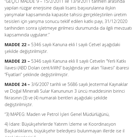
“GEÇİCİ MADDE 9 – 15/2/2011 ile 13/9/2011 tarihleri arasında
yapılan rüzgar enerjisine dayalı lisans başvurularına ilişkin
yarışmalar kapsamında kapasite tahsisi gerçekleştirilen üretim
tesisleri için yarışma sonucu teklif edilen katkı payı, 31/12/2020
tarihinden sonra işletmeye girilmesi durumunda da ilgili mevzuatı
kapsamında uygulanır.”
MADDE 22 –
5346 sayılı Kanuna ekli I sayılı Cetvel aşağıdaki
şekilde değiştirilmiştir.
MADDE 23 –
5346 sayılı Kanuna ekli II sayılı Cetvelin “Yerli Katkı
İlavesi (ABD Doları cent/kWh)” başlığında yer alan “İlavesi” ibaresi
“Fiyatları” şeklinde değiştirilmiştir.
MADDE 24 –
3/6/2007 tarihli ve 5686 sayılı Jeotermal Kaynaklar
ve Doğal Mineralli Sular Kanununun 3 üncü maddesinin birinci
fıkrasının (3) ve (4) numaralı bentleri aşağıdaki şekilde
değiştirilmiştir.
“3) MAPEG: Maden ve Petrol İşleri Genel Müdürlüğünü,
4) İdare: Büyükşehirlerde Yatırım İzleme ve Koordinasyon
Başkanlıklarını, büyükşehir belediyesi bulunmayan illerde ise il