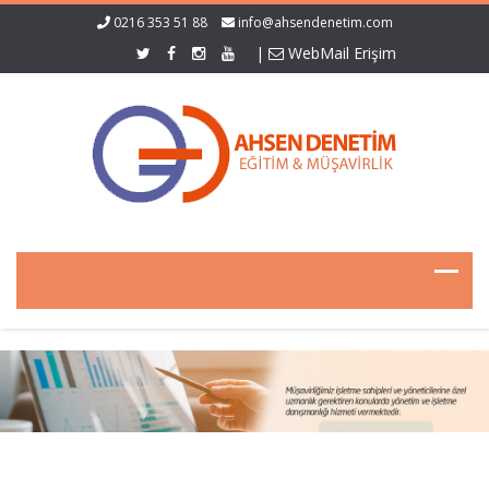
0216 353 51 88
info@ahsendenetim.com
|
WebMail Erişim