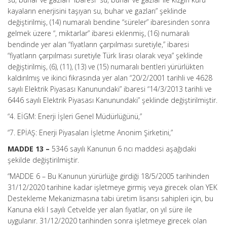
kayaların enerjisini taşıyan su, buhar ve gazları” şeklinde
değiştirilmiş, (14) numaralı bendine “süreler” ibaresinden sonra
gelmek üzere “, miktarlar” ibaresi eklenmiş, (16) numaralı
bendinde yer alan “fiyatların çarpılması suretiyle,” ibaresi
“fiyatların çarpılması suretiyle Türk lirası olarak veya” şeklinde
değiştirilmiş, (6), (11), (13) ve (15) numaralı bentleri yürürlükten
kaldırılmış ve ikinci fıkrasında yer alan “20/2/2001 tarihli ve 4628
sayılı Elektrik Piyasası Kanunundaki” ibaresi “14/3/2013 tarihli ve
6446 sayılı Elektrik Piyasası Kanunundaki” şeklinde değiştirilmiştir.
“4. EİGM: Enerji İşleri Genel Müdürlüğünü,”
“7. EPİAŞ: Enerji Piyasaları İşletme Anonim Şirketini,”
MADDE 13 –
5346 sayılı Kanunun 6 ncı maddesi aşağıdaki
şekilde değiştirilmiştir.
“MADDE 6 –
Bu Kanunun yürürlüğe girdiği 18/5/2005 tarihinden
31/12/2020 tarihine kadar işletmeye girmiş veya girecek olan YEK
Destekleme Mekanizmasına tabi üretim lisansı sahipleri için, bu
Kanuna ekli I sayılı Cetvelde yer alan fiyatlar, on yıl süre ile
uygulanır. 31/12/2020 tarihinden sonra işletmeye girecek olan