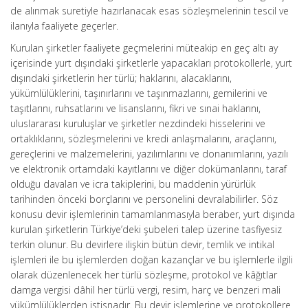
de alınmak suretiyle hazırlanacak esas sözleşmelerinin tescil ve
ilanıyla faaliyete geçerler.
Kurulan şirketler faaliyete geçmelerini müteakip en geç altı ay
içerisinde yurt dışındaki şirketlerle yapacakları protokollerle, yurt
dışındaki şirketlerin her türlü; haklarını, alacaklarını,
yükümlülüklerini, taşınırlarını ve taşınmazlarını, gemilerini ve
taşıtlarını, ruhsatlarını ve lisanslarını, fikri ve sınai haklarını,
uluslararası kuruluşlar ve şirketler nezdindeki hisselerini ve
ortaklıklarını, sözleşmelerini ve kredi anlaşmalarını, araçlarını,
gereçlerini ve malzemelerini, yazılımlarını ve donanımlarını, yazılı
ve elektronik ortamdaki kayıtlarını ve diğer dokümanlarını, taraf
olduğu davaları ve icra takiplerini, bu maddenin yürürlük
tarihinden önceki borçlarını ve personelini devralabilirler. Söz
konusu devir işlemlerinin tamamlanmasıyla beraber, yurt dışında
kurulan şirketlerin Türkiye’deki şubeleri talep üzerine tasfiyesiz
terkin olunur. Bu devirlere ilişkin bütün devir, temlik ve intikal
işlemleri ile bu işlemlerden doğan kazançlar ve bu işlemlerle ilgili
olarak düzenlenecek her türlü sözleşme, protokol ve kâğıtlar
damga vergisi dâhil her türlü vergi, resim, harç ve benzeri mali
yükümlülüklerden istisnadır. Bu devir işlemlerine ve protokollere