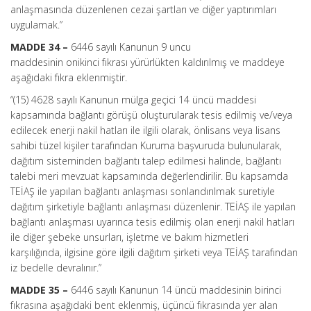
anlaşmasında düzenlenen cezai şartları ve diğer yaptırımları
uygulamak.”
MADDE 34 –
6446 sayılı Kanunun 9 uncu
maddesinin onikinci fıkrası yürürlükten kaldırılmış ve maddeye
aşağıdaki fıkra eklenmiştir.
“(15) 4628 sayılı Kanunun mülga geçici 14 üncü maddesi
kapsamında bağlantı görüşü oluşturularak tesis edilmiş ve/veya
edilecek enerji nakil hatları ile ilgili olarak, önlisans veya lisans
sahibi tüzel kişiler tarafından Kuruma başvuruda bulunularak,
dağıtım sisteminden bağlantı talep edilmesi halinde, bağlantı
talebi meri mevzuat kapsamında değerlendirilir. Bu kapsamda
TEİAŞ ile yapılan bağlantı anlaşması sonlandırılmak suretiyle
dağıtım şirketiyle bağlantı anlaşması düzenlenir. TEİAŞ ile yapılan
bağlantı anlaşması uyarınca tesis edilmiş olan enerji nakil hatları
ile diğer şebeke unsurları, işletme ve bakım hizmetleri
karşılığında, ilgisine göre ilgili dağıtım şirketi veya TEİAŞ tarafından
iz bedelle devralınır.”
MADDE 35 –
6446 sayılı Kanunun 14 üncü maddesinin birinci
fıkrasına aşağıdaki bent eklenmiş, üçüncü fıkrasında yer alan