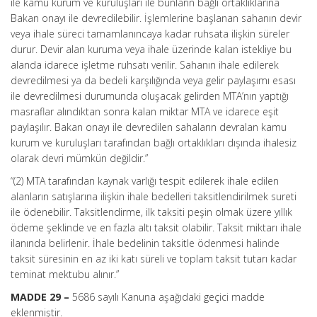
ile kamu kurum ve kuruluşları ile bunların bağlı ortaklıklarına
Bakan onayı ile devredilebilir. İşlemlerine başlanan sahanın devir
veya ihale süreci tamamlanıncaya kadar ruhsata ilişkin süreler
durur. Devir alan kuruma veya ihale üzerinde kalan istekliye bu
alanda idarece işletme ruhsatı verilir. Sahanın ihale edilerek
devredilmesi ya da bedeli karşılığında veya gelir paylaşımı esası
ile devredilmesi durumunda oluşacak gelirden MTA’nın yaptığı
masraflar alındıktan sonra kalan miktar MTA ve idarece eşit
paylaşılır. Bakan onayı ile devredilen sahaların devralan kamu
kurum ve kuruluşları tarafından bağlı ortaklıkları dışında ihalesiz
olarak devri mümkün değildir.”
“(2) MTA tarafından kaynak varlığı tespit edilerek ihale edilen
alanların satışlarına ilişkin ihale bedelleri taksitlendirilmek sureti
ile ödenebilir. Taksitlendirme, ilk taksiti peşin olmak üzere yıllık
ödeme şeklinde ve en fazla altı taksit olabilir. Taksit miktarı ihale
ilanında belirlenir. İhale bedelinin taksitle ödenmesi halinde
taksit süresinin en az iki katı süreli ve toplam taksit tutarı kadar
teminat mektubu alınır.”
MADDE 29 –
5686 sayılı Kanuna aşağıdaki geçici madde
eklenmiştir.