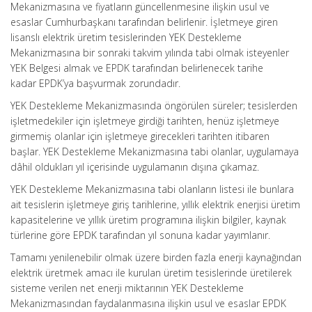
Mekanizmasına ve fiyatların güncellenmesine ilişkin usul ve
esaslar Cumhurbaşkanı tarafından belirlenir. İşletmeye giren
lisanslı elektrik üretim tesislerinden YEK Destekleme
Mekanizmasına bir sonraki takvim yılında tabi olmak isteyenler
YEK Belgesi almak ve EPDK tarafından belirlenecek tarihe
kadar EPDK’ya başvurmak zorundadır.
YEK Destekleme Mekanizmasında öngörülen süreler; tesislerden
işletmedekiler için işletmeye girdiği tarihten, henüz işletmeye
girmemiş olanlar için işletmeye girecekleri tarihten itibaren
başlar. YEK Destekleme Mekanizmasına tabi olanlar, uygulamaya
dâhil oldukları yıl içerisinde uygulamanın dışına çıkamaz.
YEK Destekleme Mekanizmasına tabi olanların listesi ile bunlara
ait tesislerin işletmeye giriş tarihlerine, yıllık elektrik enerjisi üretim
kapasitelerine ve yıllık üretim programına ilişkin bilgiler, kaynak
türlerine göre EPDK tarafından yıl sonuna kadar yayımlanır.
Tamamı yenilenebilir olmak üzere birden fazla enerji kaynağından
elektrik üretmek amacı ile kurulan üretim tesislerinde üretilerek
sisteme verilen net enerji miktarının YEK Destekleme
Mekanizmasından faydalanmasına ilişkin usul ve esaslar EPDK