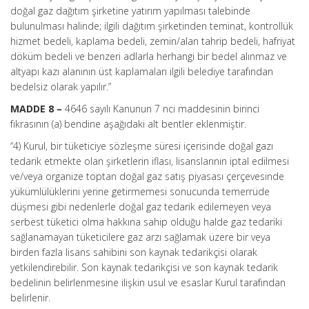
doğal gaz dağıtım şirketine yatırım yapılması talebinde
bulunulması halinde; ilgili dağıtım şirketinden teminat, kontrollük
hizmet bedeli, kaplama bedeli, zemin/alan tahrip bedeli, hafriyat
döküm bedeli ve benzeri adlarla herhangi bir bedel alınmaz ve
altyapı kazı alanının üst kaplamaları ilgili belediye tarafından
bedelsiz olarak yapılır.”
MADDE 8 –
4646 sayılı Kanunun 7 nci maddesinin birinci
fıkrasının (a) bendine aşağıdaki alt bentler eklenmiştir.
“4) Kurul, bir tüketiciye sözleşme süresi içerisinde doğal gazı
tedarik etmekte olan şirketlerin iflası, lisanslarının iptal edilmesi
ve/veya organize toptan doğal gaz satış piyasası çerçevesinde
yükümlülüklerini yerine getirmemesi sonucunda temerrüde
düşmesi gibi nedenlerle doğal gaz tedarik edilemeyen veya
serbest tüketici olma hakkına sahip olduğu halde gaz tedariki
sağlanamayan tüketicilere gaz arzı sağlamak üzere bir veya
birden fazla lisans sahibini son kaynak tedarikçisi olarak
yetkilendirebilir. Son kaynak tedarikçisi ve son kaynak tedarik
bedelinin belirlenmesine ilişkin usul ve esaslar Kurul tarafından
belirlenir.