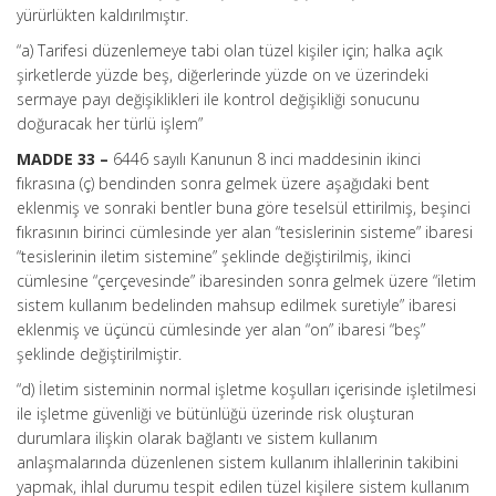
yürürlükten kaldırılmıştır.
“a) Tarifesi düzenlemeye tabi olan tüzel kişiler için; halka açık
şirketlerde yüzde beş, diğerlerinde yüzde on ve üzerindeki
sermaye payı değişiklikleri ile kontrol değişikliği sonucunu
doğuracak her türlü işlem”
MADDE 33 –
6446 sayılı Kanunun 8 inci maddesinin ikinci
fıkrasına (ç) bendinden sonra gelmek üzere aşağıdaki bent
eklenmiş ve sonraki bentler buna göre teselsül ettirilmiş, beşinci
fıkrasının birinci cümlesinde yer alan “tesislerinin sisteme” ibaresi
“tesislerinin iletim sistemine” şeklinde değiştirilmiş, ikinci
cümlesine “çerçevesinde” ibaresinden sonra gelmek üzere “iletim
sistem kullanım bedelinden mahsup edilmek suretiyle” ibaresi
eklenmiş ve üçüncü cümlesinde yer alan “on” ibaresi “beş”
şeklinde değiştirilmiştir.
“d) İletim sisteminin normal işletme koşulları içerisinde işletilmesi
ile işletme güvenliği ve bütünlüğü üzerinde risk oluşturan
durumlara ilişkin olarak bağlantı ve sistem kullanım
anlaşmalarında düzenlenen sistem kullanım ihlallerinin takibini
yapmak, ihlal durumu tespit edilen tüzel kişilere sistem kullanım