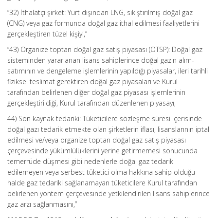
“32) İthalatçı şirket: Yurt dışından LNG, sıkıştırılmış doğal gaz
(CNG) veya gaz formunda doğal gaz ithal edilmesi faaliyetlerini
gerçekleştiren tüzel kişiyi,”
“43) Organize toptan doğal gaz satış piyasası (OTSP): Doğal gaz
sisteminden yararlanan lisans sahiplerince doğal gazın alım-
satımının ve dengeleme işlemlerinin yapıldığı piyasalar, ileri tarihli
fiziksel teslimat gerektiren doğal gaz piyasaları ve Kurul
tarafından belirlenen diğer doğal gaz piyasası işlemlerinin
gerçekleştirildiği, Kurul tarafından düzenlenen piyasayı,
44) Son kaynak tedariki: Tüketicilere sözleşme süresi içerisinde
doğal gazı tedarik etmekte olan şirketlerin iflası, lisanslarının iptal
edilmesi ve/veya organize toptan doğal gaz satış piyasası
çerçevesinde yükümlülüklerini yerine getirmemesi sonucunda
temerrüde düşmesi gibi nedenlerle doğal gaz tedarik
edilemeyen veya serbest tüketici olma hakkına sahip olduğu
halde gaz tedariki sağlanamayan tüketicilere Kurul tarafından
belirlenen yöntem çerçevesinde yetkilendirilen lisans sahiplerince
gaz arzı sağlanmasını,”