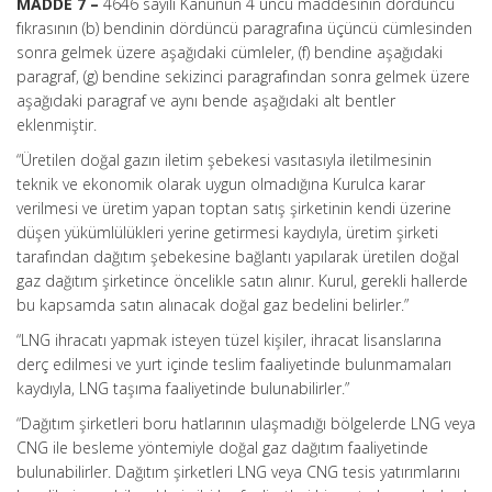
MADDE 7 –
4646 sayılı Kanunun 4 üncü maddesinin dördüncü
fıkrasının (b) bendinin dördüncü paragrafına üçüncü cümlesinden
sonra gelmek üzere aşağıdaki cümleler, (f) bendine aşağıdaki
paragraf, (g) bendine sekizinci paragrafından sonra gelmek üzere
aşağıdaki paragraf ve aynı bende aşağıdaki alt bentler
eklenmiştir.
“Üretilen doğal gazın iletim şebekesi vasıtasıyla iletilmesinin
teknik ve ekonomik olarak uygun olmadığına Kurulca karar
verilmesi ve üretim yapan toptan satış şirketinin kendi üzerine
düşen yükümlülükleri yerine getirmesi kaydıyla, üretim şirketi
tarafından dağıtım şebekesine bağlantı yapılarak üretilen doğal
gaz dağıtım şirketince öncelikle satın alınır. Kurul, gerekli hallerde
bu kapsamda satın alınacak doğal gaz bedelini belirler.”
“LNG ihracatı yapmak isteyen tüzel kişiler, ihracat lisanslarına
derç edilmesi ve yurt içinde teslim faaliyetinde bulunmamaları
kaydıyla, LNG taşıma faaliyetinde bulunabilirler.”
“Dağıtım şirketleri boru hatlarının ulaşmadığı bölgelerde LNG veya
CNG ile besleme yöntemiyle doğal gaz dağıtım faaliyetinde
bulunabilirler. Dağıtım şirketleri LNG veya CNG tesis yatırımlarını