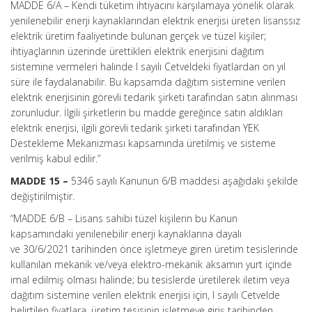
MADDE 6/A –
Kendi tüketim ihtiyacını karşılamaya yönelik olarak
yenilenebilir enerji kaynaklarından elektrik enerjisi üreten lisanssız
elektrik üretim faaliyetinde bulunan gerçek ve tüzel kişiler;
ihtiyaçlarının üzerinde ürettikleri elektrik enerjisini dağıtım
sistemine vermeleri halinde I sayılı Cetveldeki fiyatlardan on yıl
süre ile faydalanabilir. Bu kapsamda dağıtım sistemine verilen
elektrik enerjisinin görevli tedarik şirketi tarafından satın alınması
zorunludur. İlgili şirketlerin bu madde gereğince satın aldıkları
elektrik enerjisi, ilgili görevli tedarik şirketi tarafından YEK
Destekleme Mekanizması kapsamında üretilmiş ve sisteme
verilmiş kabul edilir.”
MADDE 15 –
5346 sayılı Kanunun 6/B maddesi aşağıdaki şekilde
değiştirilmiştir.
“MADDE 6/B –
Lisans sahibi tüzel kişilerin bu Kanun
kapsamındaki yenilenebilir enerji kaynaklarına dayalı
ve 30/6/2021 tarihinden önce işletmeye giren üretim tesislerinde
kullanılan mekanik ve/veya elektro-mekanik aksamın yurt içinde
imal edilmiş olması halinde; bu tesislerde üretilerek iletim veya
dağıtım sistemine verilen elektrik enerjisi için, I sayılı Cetvelde
belirtilen fiyatlara, üretim tesisinin işletmeye giriş tarihinden