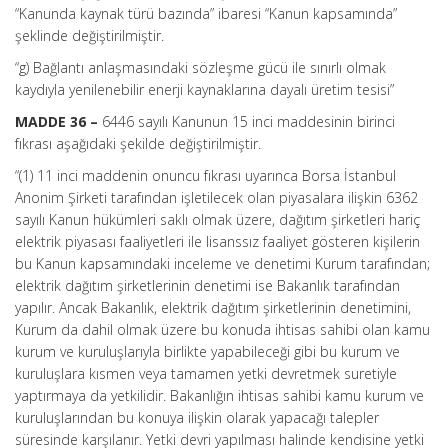
“Kanunda kaynak türü bazında” ibaresi “Kanun kapsamında”
şeklinde değiştirilmiştir.
“g) Bağlantı anlaşmasındaki sözleşme gücü ile sınırlı olmak
kaydıyla yenilenebilir enerji kaynaklarına dayalı üretim tesisi”
MADDE 36 –
6446 sayılı Kanunun 15 inci maddesinin birinci
fıkrası aşağıdaki şekilde değiştirilmiştir.
“(1) 11 inci maddenin onuncu fıkrası uyarınca Borsa İstanbul
Anonim Şirketi tarafından işletilecek olan piyasalara ilişkin 6362
sayılı Kanun hükümleri saklı olmak üzere, dağıtım şirketleri hariç
elektrik piyasası faaliyetleri ile lisanssız faaliyet gösteren kişilerin
bu Kanun kapsamındaki inceleme ve denetimi Kurum tarafından;
elektrik dağıtım şirketlerinin denetimi ise Bakanlık tarafından
yapılır. Ancak Bakanlık, elektrik dağıtım şirketlerinin denetimini,
Kurum da dahil olmak üzere bu konuda ihtisas sahibi olan kamu
kurum ve kuruluşlarıyla birlikte yapabileceği gibi bu kurum ve
kuruluşlara kısmen veya tamamen yetki devretmek suretiyle
yaptırmaya da yetkilidir. Bakanlığın ihtisas sahibi kamu kurum ve
kuruluşlarından bu konuya ilişkin olarak yapacağı talepler
süresinde karşılanır. Yetki devri yapılması halinde kendisine yetki