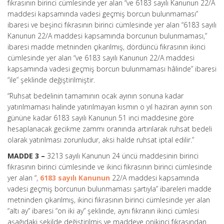
fıkrasının birinci cümlesinde yer alan “ve 6183 sayılı Kanunun 22/A
maddesi kapsamında vadesi geçmiş borcun bulunmaması”
ibaresi ve beşinci fıkrasının birinci cümlesinde yer alan “6183 sayılı
Kanunun 22/A maddesi kapsamında borcunun bulunmaması,”
ibaresi madde metninden çıkarılmış, dördüncü fıkrasının ikinci
cümlesinde yer alan “ve 6183 sayılı Kanunun 22/A maddesi
kapsamında vadesi geçmiş borcun bulunmaması hâlinde” ibaresi
“ile” şeklinde değiştirilmiştir.
“Ruhsat bedelinin tamamının ocak ayının sonuna kadar
yatırılmaması halinde yatırılmayan kısmın o yıl haziran ayının son
gününe kadar 6183 sayılı Kanunun 51 inci maddesine göre
hesaplanacak gecikme zammı oranında artırılarak ruhsat bedeli
olarak yatırılması zorunludur, aksi halde ruhsat iptal edilir.”
MADDE 3 –
3213 sayılı Kanunun 24 üncü maddesinin birinci
fıkrasının birinci cümlesinde ve ikinci fıkrasının birinci cümlesinde
yer alan “,
6183 sayılı Kanunun
22/A maddesi kapsamında
vadesi geçmiş borcunun bulunmaması şartıyla” ibareleri madde
metninden çıkarılmış, ikinci fıkrasının birinci cümlesinde yer alan
“altı ay” ibaresi “on iki ay” şeklinde, aynı fıkranın ikinci cümlesi
aşağıdaki şekilde değiştirilmiş ve maddeye onikinci fıkrasından