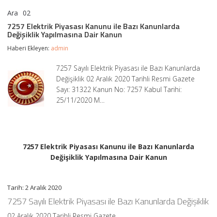
Ara
02
7257
yorumlar kapalı
Elektrik
7257 Elektrik Piyasası Kanunu ile Bazı Kanunlarda
Piyasası
Değişiklik Yapılmasına Dair Kanun
Kanunu
ile
Haberi Ekleyen:
admin
Bazı
Kanunlarda
7257 Sayılı Elektrik Piyasası ile Bazı Kanunlarda
Değişiklik
Değişiklik 02 Aralık 2020 Tarihli Resmi Gazete
Yapılmasına
Dair
Sayı: 31322 Kanun No: 7257 Kabul Tarihi:
Kanun
25/11/2020 M…
için
7257 Elektrik Piyasası Kanunu ile Bazı Kanunlarda
Değişiklik Yapılmasına Dair Kanun
Tarih: 2 Aralık 2020
7257 Sayılı Elektrik Piyasası ile Bazı Kanunlarda Değişiklik
02 Aralık 2020 Tarihli Resmi Gazete