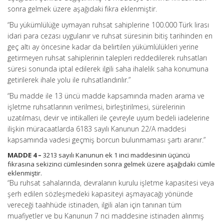
sonra gelmek üzere aşağıdaki fıkra eklenmiştir.
“Bu yükümlülüğe uymayan ruhsat sahiplerine 100.000 Türk lirası
idari para cezası uygulanır ve ruhsat süresinin bitiş tarihinden en
geç altı ay öncesine kadar da belirtilen yükümlülükleri yerine
getirmeyen ruhsat sahiplerinin talepleri reddedilerek ruhsatları
süresi sonunda iptal edilerek ilgili saha ihalelik saha konumuna
getirilerek ihale yolu ile ruhsatlandırılır.”
“Bu madde ile 13 üncü madde kapsamında maden arama ve
işletme ruhsatlarının verilmesi, birleştirilmesi, sürelerinin
uzatılması, devir ve intikalleri ile çevreyle uyum bedeli iadelerine
ilişkin müracaatlarda 6183 sayılı Kanunun 22/A maddesi
kapsamında vadesi geçmiş borcun bulunmaması şartı aranır.”
MADDE 4 –
3213 sayılı Kanunun ek 1 inci maddesinin üçüncü
fıkrasına sekizinci cümlesinden sonra gelmek üzere aşağıdaki cümle
eklenmiştir.
“Bu ruhsat sahalarında, devralanın kurulu işletme kapasitesi veya
şerh edilen sözleşmedeki kapasiteyi aşmayacağı yönünde
vereceği taahhüde istinaden, ilgili alan için tanınan tüm
muafiyetler ve bu Kanunun 7 nci maddesine istinaden alınmış