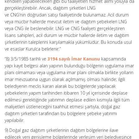
kendileri yapabilecekleri gibi bu faaliyetleri hizmet alımı yoluyla da
gerçekleştirebilir. Ancak, dağıtım şirketleri LNG
ve CNG’nin doğrudan satışı faaliyetinde bulunamaz. Acil durum
veya mücbir hallerde mevcut iletim ve dağıtım şebekeleri LNG
veya CNG ile beslenebilir. LNG ve CNG faaliyeti gerçekleştiren
lisans sahipleri, acil durum ve mücbir hallerde iletim ve dağıtım
şirketlerinin taleplerini karşılamakla yükümlüdür. Bu konuda usul
ve esaslar Kurulca belirlenir.”
“8) 3/5/1985 tarihli ve
3194 sayılı İmar Kanunu
kapsamında
yapı kayıt belgesi alan yapının bulunduğu bölgenin uygulama imar
planı olmaması veya uygulama imar planı olmakla birlikte yolların
imar mevzuatına uygun olarak açılmamış olması halinde; ilgili
belediyenin meclis kararı alarak bu bölgelerde yapılacak
şebekelerin yapım tarihinden itibaren 10 yıl içerisinde deplase
edilmesi gerektiğinde yatırımın deplase edilen kısmıyla ilgili tüm
maliyetleri üstleneceğini taahhüt etmesi şartıyla, doğal gaz
dağıtım şirketleri tarafından bu bölgelere şebeke yatırımı
yapılabilir.
9) Doğal gaz dağıtım şirketlerinin dağıtım bölgelerine ilave
edilecek yeni genişleme bölgelerinde yerleşim yeri belediyesince