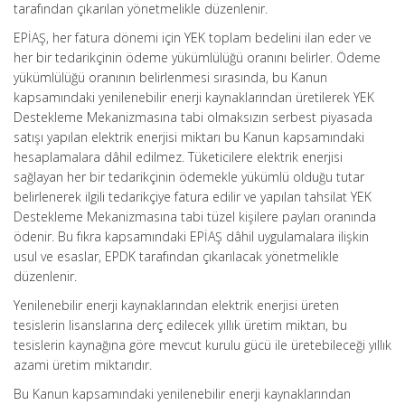
tarafından çıkarılan yönetmelikle düzenlenir.
EPİAŞ, her fatura dönemi için YEK toplam bedelini ilan eder ve
her bir tedarikçinin ödeme yükümlülüğü oranını belirler. Ödeme
yükümlülüğü oranının belirlenmesi sırasında, bu Kanun
kapsamındaki yenilenebilir enerji kaynaklarından üretilerek YEK
Destekleme Mekanizmasına tabi olmaksızın serbest piyasada
satışı yapılan elektrik enerjisi miktarı bu Kanun kapsamındaki
hesaplamalara dâhil edilmez. Tüketicilere elektrik enerjisi
sağlayan her bir tedarikçinin ödemekle yükümlü olduğu tutar
belirlenerek ilgili tedarikçiye fatura edilir ve yapılan tahsilat YEK
Destekleme Mekanizmasına tabi tüzel kişilere payları oranında
ödenir. Bu fıkra kapsamındaki EPİAŞ dâhil uygulamalara ilişkin
usul ve esaslar, EPDK tarafından çıkarılacak yönetmelikle
düzenlenir.
Yenilenebilir enerji kaynaklarından elektrik enerjisi üreten
tesislerin lisanslarına derç edilecek yıllık üretim miktarı, bu
tesislerin kaynağına göre mevcut kurulu gücü ile üretebileceği yıllık
azami üretim miktarıdır.
Bu Kanun kapsamındaki yenilenebilir enerji kaynaklarından