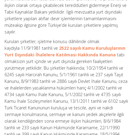
ilişkin olarak ortaya çıkabilecek tereddütleri gidermeye Enerji ve
Tabii Kaynaklar Bakanı yetkilidir. İlgili mevzuatta yurt dışındaki
şirketlere yapılan atıflar devir işlemlerinin tamamlanmasını
müteakip ilgisine göre Türkiye’de kurulan şirketlere yapılmış
sayılır.
Kurulan şirketler, işletme konusu dâhilinde olmak
kaydıyla 11/9/1981 tarihli ve
2522 sayılı Kamu Kuruluşlarının
Yurt Dışındaki İhalelere Katılması Hakkında Kanuna
tabi
olmaksızın yurt içinde ve yurt dışında gereken faaliyetleri
yürütmeye yetkilidir. Bu şirketler hakkında; 10/2/1954 tarihli ve
6245 sayılı Harcırah Kanunu, 5/1/1961 tarihli ve 237 sayılı Taşıt
Kanunu, 8/9/1983 tarihli ve 2886 sayılı Devlet İhale Kanunu, ceza
ve ihalelerden yasaklanma hükümleri hariç 4/1/2002 tarihli ve
4734 sayılı Kamu İhale Kanunu, 5/1/2002 tarihli ve 4735 sayılı
Kamu İhale Sözleşmeleri Kanunu, 13/1/2011 tarihli ve 6102 sayılı
Türk Ticaret Kanununun kuruluşa ve tescile, ayni ve nakdi
sermaye konulmasına, sermaye ve kanuni yedek akçelerle ilgili
olarak kendiliğinden sona ermeye ilişkin hükümleri, 8/6/1984
tarihli ve 233 sayılı Kanun Hükmünde Kararname, 22/1/1990
tarihli ve 399 sayılı Kanun Hükmünde Kararname, 18/5/1994