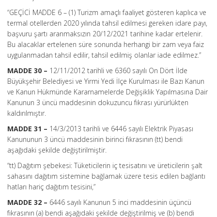
“GEÇİCİ MADDE 6 –
(1) Turizm amaçlı faaliyet gösteren kaplıca ve
termal otellerden 2020 yılında tahsil edilmesi gereken idare payı,
başvuru şartı aranmaksızın 20/12/2021 tarihine kadar ertelenir.
Bu alacaklar ertelenen süre sonunda herhangi bir zam veya faiz
uygulanmadan tahsil edilir, tahsil edilmiş olanlar iade edilmez.”
MADDE 30 –
12/11/2012 tarihli ve 6360 sayılı On Dört İlde
Büyükşehir Belediyesi ve Yirmi Yedi İlçe Kurulması ile Bazı Kanun
ve Kanun Hükmünde Kararnamelerde Değişiklik Yapılmasına Dair
Kanunun 3 üncü maddesinin dokuzuncu fıkrası yürürlükten
kaldırılmıştır.
MADDE 31 –
14/3/2013 tarihli ve 6446 sayılı Elektrik Piyasası
Kanununun 3 üncü maddesinin birinci fıkrasının (tt) bendi
aşağıdaki şekilde değiştirilmiştir.
“tt) Dağıtım şebekesi: Tüketicilerin iç tesisatını ve üreticilerin şalt
sahasını dağıtım sistemine bağlamak üzere tesis edilen bağlantı
hatları hariç dağıtım tesisini,”
MADDE 32 –
6446 sayılı Kanunun 5 inci maddesinin üçüncü
fıkrasının (a) bendi aşağıdaki şekilde değiştirilmiş ve (b) bendi