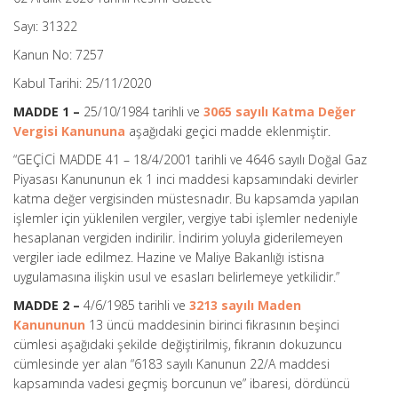
Sayı: 31322
Kanun No: 7257
Kabul Tarihi: 25/11/2020
MADDE 1 –
25/10/1984 tarihli ve
3065 sayılı Katma Değer
Vergisi Kanununa
aşağıdaki geçici madde eklenmiştir.
“GEÇİCİ MADDE 41 –
18/4/2001 tarihli ve 4646 sayılı Doğal Gaz
Piyasası Kanununun ek 1 inci maddesi kapsamındaki devirler
katma değer vergisinden müstesnadır. Bu kapsamda yapılan
işlemler için yüklenilen vergiler, vergiye tabi işlemler nedeniyle
hesaplanan vergiden indirilir. İndirim yoluyla giderilemeyen
vergiler iade edilmez. Hazine ve Maliye Bakanlığı istisna
uygulamasına ilişkin usul ve esasları belirlemeye yetkilidir.”
MADDE 2 –
4/6/1985 tarihli ve
3213 sayılı Maden
Kanununun
13 üncü maddesinin birinci fıkrasının beşinci
cümlesi aşağıdaki şekilde değiştirilmiş, fıkranın dokuzuncu
cümlesinde yer alan “6183 sayılı Kanunun 22/A maddesi
kapsamında vadesi geçmiş borcunun ve” ibaresi, dördüncü