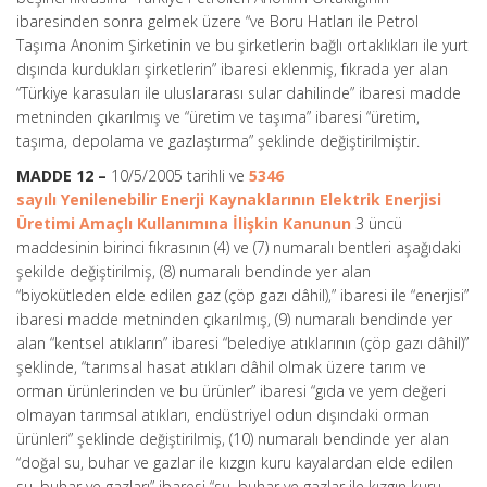
ibaresinden sonra gelmek üzere “ve Boru Hatları ile Petrol
Taşıma Anonim Şirketinin ve bu şirketlerin bağlı ortaklıkları ile yurt
dışında kurdukları şirketlerin” ibaresi eklenmiş, fıkrada yer alan
“Türkiye karasuları ile uluslararası sular dahilinde” ibaresi madde
metninden çıkarılmış ve “üretim ve taşıma” ibaresi “üretim,
taşıma, depolama ve gazlaştırma” şeklinde değiştirilmiştir.
MADDE 12 –
10/5/2005 tarihli ve
5346
sayılı Yenilenebilir Enerji Kaynaklarının Elektrik Enerjisi
Üretimi Amaçlı Kullanımına İlişkin Kanunun
3 üncü
maddesinin birinci fıkrasının (4) ve (7) numaralı bentleri aşağıdaki
şekilde değiştirilmiş, (8) numaralı bendinde yer alan
“biyokütleden elde edilen gaz (çöp gazı dâhil),” ibaresi ile “enerjisi”
ibaresi madde metninden çıkarılmış, (9) numaralı bendinde yer
alan “kentsel atıkların” ibaresi “belediye atıklarının (çöp gazı dâhil)”
şeklinde, “tarımsal hasat atıkları dâhil olmak üzere tarım ve
orman ürünlerinden ve bu ürünler” ibaresi “gıda ve yem değeri
olmayan tarımsal atıkları, endüstriyel odun dışındaki orman
ürünleri” şeklinde değiştirilmiş, (10) numaralı bendinde yer alan
“doğal su, buhar ve gazlar ile kızgın kuru kayalardan elde edilen
su, buhar ve gazları” ibaresi “su, buhar ve gazlar ile kızgın kuru