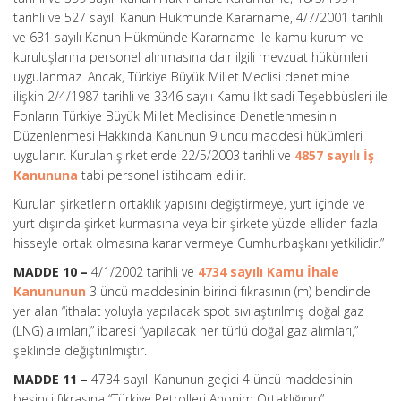
tarihli ve 527 sayılı Kanun Hükmünde Kararname, 4/7/2001 tarihli
ve 631 sayılı Kanun Hükmünde Kararname ile kamu kurum ve
kuruluşlarına personel alınmasına dair ilgili mevzuat hükümleri
uygulanmaz. Ancak, Türkiye Büyük Millet Meclisi denetimine
ilişkin 2/4/1987 tarihli ve 3346 sayılı Kamu İktisadi Teşebbüsleri ile
Fonların Türkiye Büyük Millet Meclisince Denetlenmesinin
Düzenlenmesi Hakkında Kanunun 9 uncu maddesi hükümleri
uygulanır. Kurulan şirketlerde 22/5/2003 tarihli ve
4857 sayılı İş
Kanununa
tabi personel istihdam edilir.
Kurulan şirketlerin ortaklık yapısını değiştirmeye, yurt içinde ve
yurt dışında şirket kurmasına veya bir şirkete yüzde elliden fazla
hisseyle ortak olmasına karar vermeye Cumhurbaşkanı yetkilidir.”
MADDE 10 –
4/1/2002 tarihli ve
4734 sayılı Kamu İhale
Kanununun
3 üncü maddesinin birinci fıkrasının (m) bendinde
yer alan “ithalat yoluyla yapılacak spot sıvılaştırılmış doğal gaz
(LNG) alımları,” ibaresi “yapılacak her türlü doğal gaz alımları,”
şeklinde değiştirilmiştir.
MADDE 11 –
4734 sayılı Kanunun geçici 4 üncü maddesinin
beşinci fıkrasına “Türkiye Petrolleri Anonim Ortaklığının”