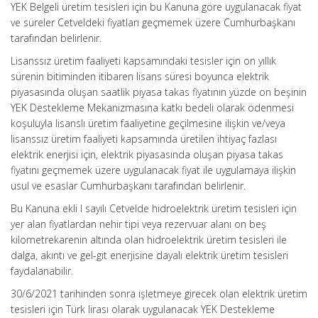
YEK Belgeli üretim tesisleri için bu Kanuna göre uygulanacak fiyat
ve süreler Cetveldeki fiyatları geçmemek üzere Cumhurbaşkanı
tarafından belirlenir.
Lisanssız üretim faaliyeti kapsamındaki tesisler için on yıllık
sürenin bitiminden itibaren lisans süresi boyunca elektrik
piyasasında oluşan saatlik piyasa takas fiyatının yüzde on beşinin
YEK Destekleme Mekanizmasına katkı bedeli olarak ödenmesi
koşuluyla lisanslı üretim faaliyetine geçilmesine ilişkin ve/veya
lisanssız üretim faaliyeti kapsamında üretilen ihtiyaç fazlası
elektrik enerjisi için, elektrik piyasasında oluşan piyasa takas
fiyatını geçmemek üzere uygulanacak fiyat ile uygulamaya ilişkin
usul ve esaslar Cumhurbaşkanı tarafından belirlenir.
Bu Kanuna ekli I sayılı Cetvelde hidroelektrik üretim tesisleri için
yer alan fiyatlardan nehir tipi veya rezervuar alanı on beş
kilometrekarenin altında olan hidroelektrik üretim tesisleri ile
dalga, akıntı ve gel-git enerjisine dayalı elektrik üretim tesisleri
faydalanabilir.
30/6/2021 tarihinden sonra işletmeye girecek olan elektrik üretim
tesisleri için Türk lirası olarak uygulanacak YEK Destekleme