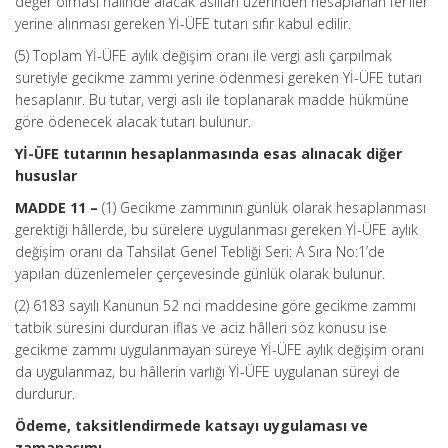
değer olması hâlinde alacak asılları üzerinden hesaplanan fer’iler
yerine alınması gereken Yİ-ÜFE tutarı sıfır kabul edilir.
(5) Toplam Yİ-ÜFE aylık değişim oranı ile vergi aslı çarpılmak
suretiyle gecikme zammı yerine ödenmesi gereken Yİ-ÜFE tutarı
hesaplanır. Bu tutar, vergi aslı ile toplanarak madde hükmüne
göre ödenecek alacak tutarı bulunur.
Yİ-ÜFE tutarının hesaplanmasında esas alınacak diğer
hususlar
MADDE 11 –
(1) Gecikme zammının günlük olarak hesaplanması
gerektiği hâllerde, bu sürelere uygulanması gereken Yİ-ÜFE aylık
değişim oranı da Tahsilat Genel Tebliği Seri: A Sıra No:1’de
yapılan düzenlemeler çerçevesinde günlük olarak bulunur.
(2) 6183 sayılı Kanunun 52 nci maddesine göre gecikme zammı
tatbik süresini durduran iflas ve aciz hâlleri söz konusu ise
gecikme zammı uygulanmayan süreye Yİ-ÜFE aylık değişim oranı
da uygulanmaz, bu hâllerin varlığı Yİ-ÜFE uygulanan süreyi de
durdurur.
Ödeme, taksitlendirmede katsayı uygulaması ve
zamanaşımı