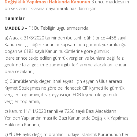
Değişiklik Yapılması Hakkında Kanunun
3 üncü maddesinin
on sekizinci fıkrasına dayanılarak hazırlanmıştır.
Tanımlar
MADDE 3 –
(1) Bu Tebliğin uygulanmasında;
a) Alacak: 31/8/2020 tarihinden (bu tarih dâhil) önce 4458 sayılı
Kanun ve ilgili diğer kanunlar kapsamında gümrük yükümlülüğü
doğan ve 6183 sayılı Kanun hükümlerine göre gümrük
idarelerince takip edilen gümrük vergileri ve bunlara bağlı faiz,
gecikme faizi, gecikme zammı gibi fer’i amme alacakları ile idari
para cezalarını,
b) Gümrüklenmiş değer: İthal eşyası için eşyanın Uluslararası
Kıymet Sözleşmesine göre belirlenecek CIF kıymeti ile gümrük
vergileri toplamını, ihraç eşyası için FOB kıymeti ile gümrük
vergileri toplamını,
c) Kanun: 11/11/2020 tarihli ve 7256 sayılı Bazı Alacakların
Yeniden Yapılandırılması ile Bazı Kanunlarda Değişiklik Yapılması
Hakkında Kanunu,
ç) Yİ-ÜFE aylık değişim oranları: Türkiye İstatistik Kurumunun her