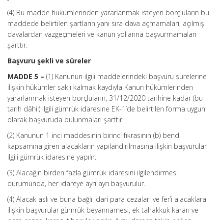
(4) Bu madde hükümlerinden yararlanmak isteyen borçluların bu
maddede belirtilen şartların yanı sıra dava açmamaları, açılmış
davalardan vazgeçmeleri ve kanun yollarına başvurmamaları
şarttır.
Başvuru şekli ve süreler
MADDE 5 –
(1) Kanunun ilgili maddelerindeki başvuru sürelerine
ilişkin hükümler saklı kalmak kaydıyla Kanun hükümlerinden
yararlanmak isteyen borçluların, 31/12/2020 tarihine kadar (bu
tarih dâhil) ilgili gümrük idaresine EK-1’de belirtilen forma uygun
olarak başvuruda bulunmaları şarttır.
(2) Kanunun 1 inci maddesinin birinci fıkrasının (b) bendi
kapsamına giren alacakların yapılandırılmasına ilişkin başvurular
ilgili gümrük idaresine yapılır.
(3) Alacağın birden fazla gümrük idaresini ilgilendirmesi
durumunda, her idareye ayrı ayrı başvurulur.
(4) Alacak aslı ve buna bağlı idari para cezaları ve fer’i alacaklara
ilişkin başvurular gümrük beyannamesi, ek tahakkuk kararı ve