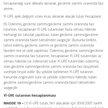
hesaplandığı süre dikkate alınarak, gecikme zammı oranında faiz
yerine,
Yİ-ÜFE aylık değişim oranı esas alınarak alacak tutarı hesaplanır.
(5) Ödenmiş gecikme zammı/gecikme zammı oranında faiz
tutarının, hesaplanan Yİ-ÜFE tutarından fazla olması hâlinde
herhangi bir tahsilat yapılmaz, kalan gecikme zammı/gecikme
zammı oranında faizin tahsilinden vazgeçilir. Bununla birlikte,
tahsil edilmiş gecikme zammı ve gecikme zammı oranında
faizden red ve iade yapılmaz. Ödenmiş gecikme zammı/gecikme
zammı oranında faiz tutarının, hesaplanan Yİ-ÜFE tutarından az
olması hâlinde ise ödenecek tutar Yİ-ÜFE tutarından ödenmiş
olan gecikme zammı/gecikme zammı oranında faiz düşülmek
suretiyle tespit edilir. Bu şekilde belirlenen Yİ-ÜFE tutarının
Kanunda öngörülen süre ve şekilde ödenmesi hâlinde, kalan
gecikme zammı/gecikme zammı oranında faizin tahsilinden
vazgeçilir.
Yİ-ÜFE tutarının hesaplanması
MADDE 10 –
(1) Yİ-ÜFE tutarı, fer’i alacaklar için 30/6/2007 tarihli