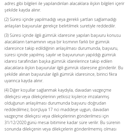
adres gibi bilgileri ile yapılandırılan alacaklara ilişkin bilgileri içerir
şekilde kayda alınır.
(2) Süresi içinde yapılmadığı veya gerekli şartları sağlamadığı
anlaşılan başvurular gerekçe belirtilmek suretiyle reddedilir.
(3) Süresi içinde ilgili gümrük idaresine yapılan başvuru konusu
alacakların tamamının veya bir kısmının farklı bir gümrük
idaresince takip edildiğinin anlaşılması durumunda, başvuru,
süresi içinde yapılmış sayılır ve başvurunun yapıldığı gümrük
idaresi tarafından başka gümrük idarelerince takip edilen
alacaklara ilişkin başvurular ilgili gümrük idaresine gönderilir. Bu
şekilde alınan başvurular ilgili gümrük idaresince, birinci fıkra
uyarınca kayda alınır.
(4) Diğer koşullar sağlanmak kaydıyla, davadan vazgeçme
dilekçesi veya dilekçelerinin yetkisiz kişilerce imzalanmış
olduğunun anlaşılması durumunda başvuru doğrudan
reddedilmez, borçluya 17 nci maddeye uygun, davadan
vazgeçme dilekçesi veya dilekçelerinin gönderilmesi için
31/12/2020 günü mesai bitimine kadar süre verilir. Bu sürenin
sonunda dilekçenin veya dilekçelerin gönderilmemiş olması