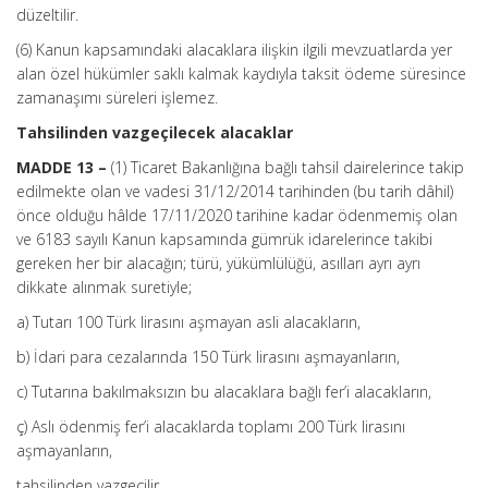
düzeltilir.
(6) Kanun kapsamındaki alacaklara ilişkin ilgili mevzuatlarda yer
alan özel hükümler saklı kalmak kaydıyla taksit ödeme süresince
zamanaşımı süreleri işlemez.
Tahsilinden vazgeçilecek alacaklar
MADDE 13 –
(1) Ticaret Bakanlığına bağlı tahsil dairelerince takip
edilmekte olan ve vadesi 31/12/2014 tarihinden (bu tarih dâhil)
önce olduğu hâlde 17/11/2020 tarihine kadar ödenmemiş olan
ve 6183 sayılı Kanun kapsamında gümrük idarelerince takibi
gereken her bir alacağın; türü, yükümlülüğü, asılları ayrı ayrı
dikkate alınmak suretiyle;
a) Tutarı 100 Türk lirasını aşmayan asli alacakların,
b) İdari para cezalarında 150 Türk lirasını aşmayanların,
c) Tutarına bakılmaksızın bu alacaklara bağlı fer’i alacakların,
ç) Aslı ödenmiş fer’i alacaklarda toplamı 200 Türk lirasını
aşmayanların,
tahsilinden vazgeçilir.