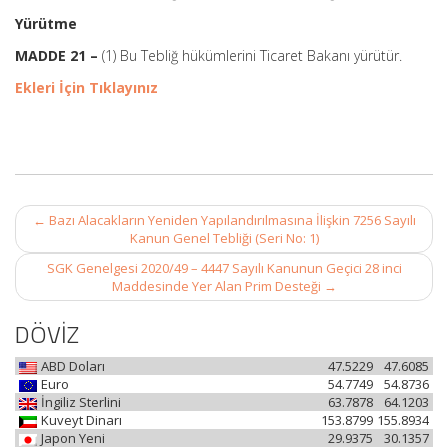
Yürütme
MADDE 21 –
(1) Bu Tebliğ hükümlerini Ticaret Bakanı yürütür.
Ekleri İçin Tıklayınız
Post
←
Bazı Alacakların Yeniden Yapılandırılmasına İlişkin 7256 Sayılı
navigation
Kanun Genel Tebliği (Seri No: 1)
SGK Genelgesi 2020/49 – 4447 Sayılı Kanunun Geçici 28 inci
Maddesinde Yer Alan Prim Desteği
→
DÖVİZ
ABD Doları
47.5229
47.6085
Euro
54.7749
54.8736
İngiliz Sterlini
63.7878
64.1203
Kuveyt Dinarı
153.8799
155.8934
Japon Yeni
29.9375
30.1357