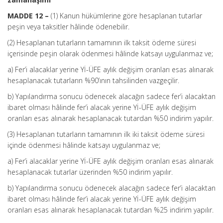
MADDE 12 –
(1) Kanun hükümlerine göre hesaplanan tutarlar
peşin veya taksitler hâlinde ödenebilir.
(2) Hesaplanan tutarların tamamının ilk taksit ödeme süresi
içerisinde peşin olarak ödenmesi hâlinde katsayı uygulanmaz ve;
a) Fer’i alacaklar yerine Yİ-ÜFE aylık değişim oranları esas alınarak
hesaplanacak tutarların %90’ının tahsilinden vazgeçilir.
b) Yapılandırma sonucu ödenecek alacağın sadece fer’i alacaktan
ibaret olması hâlinde fer’i alacak yerine Yİ-ÜFE aylık değişim
oranları esas alınarak hesaplanacak tutardan %50 indirim yapılır.
(3) Hesaplanan tutarların tamamının ilk iki taksit ödeme süresi
içinde ödenmesi hâlinde katsayı uygulanmaz ve;
a) Fer’i alacaklar yerine Yİ-ÜFE aylık değişim oranları esas alınarak
hesaplanacak tutarlar üzerinden %50 indirim yapılır.
b) Yapılandırma sonucu ödenecek alacağın sadece fer’i alacaktan
ibaret olması hâlinde fer’i alacak yerine Yİ-ÜFE aylık değişim
oranları esas alınarak hesaplanacak tutardan %25 indirim yapılır.