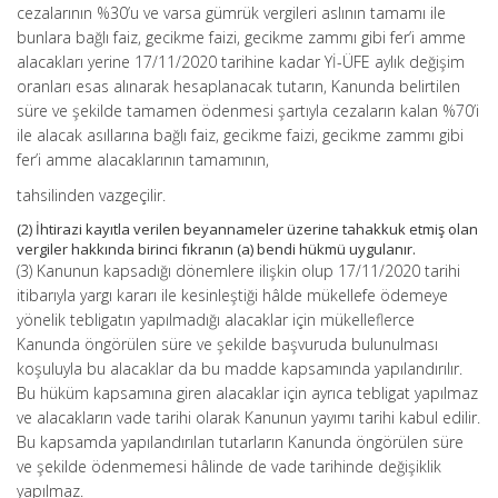
cezalarının %30’u ve varsa gümrük vergileri aslının tamamı ile
bunlara bağlı faiz, gecikme faizi, gecikme zammı gibi fer’i amme
alacakları yerine 17/11/2020 tarihine kadar Yİ-ÜFE aylık değişim
oranları esas alınarak hesaplanacak tutarın, Kanunda belirtilen
süre ve şekilde tamamen ödenmesi şartıyla cezaların kalan %70’i
ile alacak asıllarına bağlı faiz, gecikme faizi, gecikme zammı gibi
fer’i amme alacaklarının tamamının,
tahsilinden vazgeçilir.
(2) İhtirazi kayıtla verilen beyannameler üzerine tahakkuk etmiş olan
vergiler hakkında birinci fıkranın (a) bendi hükmü uygulanır.
(3) Kanunun kapsadığı dönemlere ilişkin olup 17/11/2020 tarihi
itibarıyla yargı kararı ile kesinleştiği hâlde mükellefe ödemeye
yönelik tebligatın yapılmadığı alacaklar için mükelleflerce
Kanunda öngörülen süre ve şekilde başvuruda bulunulması
koşuluyla bu alacaklar da bu madde kapsamında yapılandırılır.
Bu hüküm kapsamına giren alacaklar için ayrıca tebligat yapılmaz
ve alacakların vade tarihi olarak Kanunun yayımı tarihi kabul edilir.
Bu kapsamda yapılandırılan tutarların Kanunda öngörülen süre
ve şekilde ödenmemesi hâlinde de vade tarihinde değişiklik
yapılmaz.