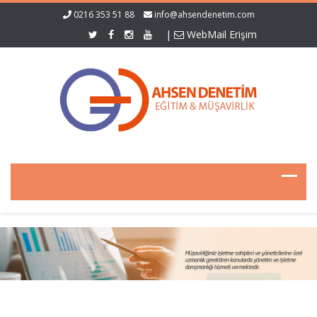
0216 353 51 88
info@ahsendenetim.com
|
WebMail Erişim