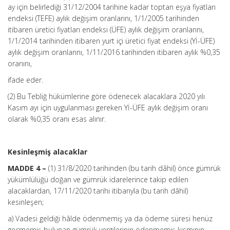
ay için belirlediği 31/12/2004 tarihine kadar toptan eşya fiyatları
endeksi (TEFE) aylık değişim oranlarını, 1/1/2005 tarihinden
itibaren üretici fiyatları endeksi (ÜFE) aylık değişim oranlarını,
1/1/2014 tarihinden itibaren yurt içi üretici fiyat endeksi (Yİ-ÜFE)
aylık değişim oranlarını, 1/11/2016 tarihinden itibaren aylık %0,35
oranını,
ifade eder.
(2) Bu Tebliğ hükümlerine göre ödenecek alacaklara 2020 yılı
Kasım ayı için uygulanması gereken Yİ-ÜFE aylık değişim oranı
olarak %0,35 oranı esas alınır.
Kesinleşmiş alacaklar
MADDE 4 –
(1) 31/8/2020 tarihinden (bu tarih dâhil) önce gümrük
yükümlülüğü doğan ve gümrük idarelerince takip edilen
alacaklardan, 17/11/2020 tarihi itibarıyla (bu tarih dâhil)
kesinleşen;
a) Vadesi geldiği hâlde ödenmemiş ya da ödeme süresi henüz
geçmemiş bulunan gümrük vergilerinin ödenmemiş kısmının