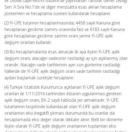
ve 26568 sayılı Resmî Gazete’de yayımlanan Tahsilat Genel Tebliği
Seri: A Sıra No:1’de ve diğer mevzuatta esas alınan hesaplama
yöntemleri ve hesaplama süreleri kullanılarak hesaplanır.
(2) Yİ-ÜFE tutarının hesaplanmasında; 4458 sayılı Kanuna göre
hesaplanan gecikme zammı oranında faiz ve 6183 sayılı Kanuna
göre hesaplanan gecikme zammı oranı yerine Yİ-ÜFE aylık
değişim oranları kullanılır.
(3) Bu hesaplamalarda esas alınacak ilk aya ilişkin Yİ-ÜFE aylık
değişim oranı, alacağın vadesinin rastladığı ay için açıklanmış olan
orandır. Alacağın vade tarihlerinin ayın son günlerine rastladığı
hâllerde de Yİ-ÜFE aylık değişim oranı vade tarihinin rastladığı
aydan başlamak suretiyle hesaplanır.
(4) Türkiye İstatistik Kurumunca açıklanan Yİ-ÜFE aylık değişim
oranları ile 1/11/2016 tarihinden itibaren uygulanması gereken
aylık değişim oranı, EK-2 sayılı tabloda yer almaktadır. Yİ-ÜFE
tutarlarının tespitinde kullanılacak olan Yİ-ÜFE aylık değişim
oranlarının eksi (negatif) çıkması durumunda bu oranlar da
hesaplamada eksi değer olarak dikkate alınır. Belli bir döneme
ilişkin olarak Yİ-ÜFE aylık değişim oranlarının toplamları eksi