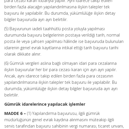
para cezası kararı itibarıyla yapılır. Aynı idarece takip edilen
birden fazla alacağın yapılandırılmasına ilişkin talepler tek
başvuru ile yapılabilir. Bu durumda, yükümlülüğe ilişkin detay
bilgiler başvuruda ayrı ayrı belirtilir.
(5) Başvurunun iadeli taahhütlü posta yoluyla yapılması
durumunda başvuru belgelerinin postaya verildiği tarih, normal
posta ile veya şahsen yapılması hâlinde ise başvuruda bulunulan
idarenin genel evrak kayıtlarına intikal ettiği tarih başvuru tarihi
olarak dikkate alınır.
(6) Gümrük vergileri aslına bağlı olmayan idari para cezalarına
ilişkin başvurular her bir para cezası kararı için ayrı ayrı yapılır.
Ancak, aynı idarece takip edilen birden fazla para cezasının
yapılandırılmasına ilişkin talepler tek başvuru ile yapılabilir. Bu
durumda, yükümlülüğe ilişkin detay bilgiler başvuruda ayrı ayrı
belirtilir.
Gümrük idarelerince yapılacak işlemler
MADDE 6 –
(1) Yapılandırma başvurusu, ilgili gümrük
müdürlüğünün genel evrak kaydına alınmasını müteakip ilgili
servis tarafından başvuru sahibinin vergi numarası, ticaret unvanı,