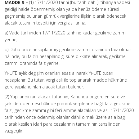
MADDE 9 –
(1) 17/11/2020 tarihi (bu tarih dâhil) itibarıyla vadesi
geldiği hâlde ödenmemiş olan ya da henüz ödeme süresi
geçmemiş bulunan gümrük vergilerine ilişkin olarak ödenecek
alacak tutarının tespiti için vergi asıllarına;
a) Vade tarihinden 17/11/2020 tarihine kadar gecikme zammı
yerine,
b) Daha önce hesaplanmış gecikme zammı oranında faiz olması
hâlinde, bu faizin hesaplandığı süre dikkate alınarak, gecikme
zammı oranında faiz yerine,
Yİ-ÜFE aylık değişim oranları esas alınarak Yİ-ÜFE tutarı
hesaplanır. Bu tutar, vergi aslı ile toplanarak madde hükmüne
göre yapılandırılan alacak tutarı bulunur.
(2) Yapılandırılan alacak tutarının, Kanunda öngörülen süre ve
şekilde ödenmesi hâlinde gümrük vergilerine bağlı faiz, gecikme
faizi, gecikme zammı gibi fer’i amme alacakları ve aslı 17/11/2020
tarihinden önce ödenmiş olanlar dâhil olmak üzere asla bağlı
olarak kesilen idari para cezalarının tamamının tahsilinden
vazgeçilir.