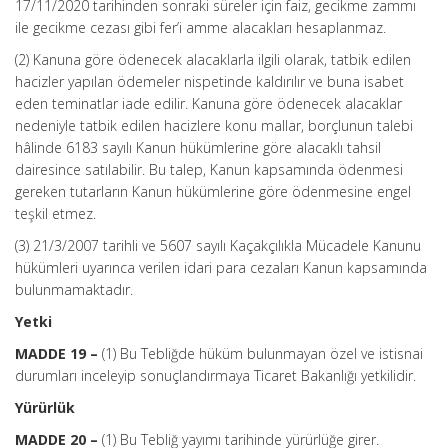
17/11/2020 tarihinden sonraki süreler için faiz, gecikme zammı
ile gecikme cezası gibi fer’i amme alacakları hesaplanmaz.
(2) Kanuna göre ödenecek alacaklarla ilgili olarak, tatbik edilen
hacizler yapılan ödemeler nispetinde kaldırılır ve buna isabet
eden teminatlar iade edilir. Kanuna göre ödenecek alacaklar
nedeniyle tatbik edilen hacizlere konu mallar, borçlunun talebi
hâlinde 6183 sayılı Kanun hükümlerine göre alacaklı tahsil
dairesince satılabilir. Bu talep, Kanun kapsamında ödenmesi
gereken tutarların Kanun hükümlerine göre ödenmesine engel
teşkil etmez.
(3) 21/3/2007 tarihli ve 5607 sayılı Kaçakçılıkla Mücadele Kanunu
hükümleri uyarınca verilen idari para cezaları Kanun kapsamında
bulunmamaktadır.
Yetki
MADDE 19 –
(1) Bu Tebliğde hüküm bulunmayan özel ve istisnai
durumları inceleyip sonuçlandırmaya Ticaret Bakanlığı yetkilidir.
Yürürlük
MADDE 20 –
(1) Bu Tebliğ yayımı tarihinde yürürlüğe girer.