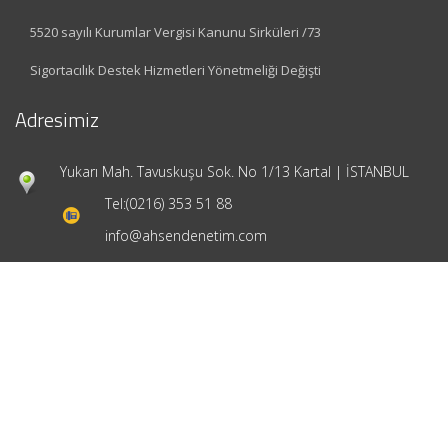
5520 sayılı Kurumlar Vergisi Kanunu Sirküleri /73
Sigortacılık Destek Hizmetleri Yönetmeliği Değişti
Adresimiz
Yukarı Mah. Tavuskuşu Sok. No 1/13 Kartal | İSTANBUL
Tel:
(0216) 353 51 88
info@ahsendenetim.com
Hızlı Menü
Ana Sayfa
Hakkımızda
Hizmetlerimiz
Güncel Mevzuat
İletişim