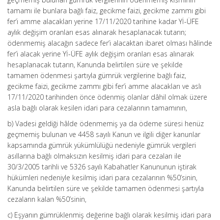
tamamı ile bunlara bağlı faiz, gecikme faizi, gecikme zammı gibi
fer’i amme alacakları yerine 17/11/2020 tarihine kadar Yİ-ÜFE
aylık değişim oranları esas alınarak hesaplanacak tutarın;
ödenmemiş alacağın sadece fer’i alacaktan ibaret olması hâlinde
fer’i alacak yerine Yİ-ÜFE aylık değişim oranları esas alınarak
hesaplanacak tutarın, Kanunda belirtilen süre ve şekilde
tamamen ödenmesi şartıyla gümrük vergilerine bağlı faiz,
gecikme faizi, gecikme zammı gibi fer’i amme alacakları ve aslı
17/11/2020 tarihinden önce ödenmiş olanlar dâhil olmak üzere
asla bağlı olarak kesilen idari para cezalarının tamamının,
b) Vadesi geldiği hâlde ödenmemiş ya da ödeme süresi henüz
geçmemiş bulunan ve 4458 sayılı Kanun ve ilgili diğer kanunlar
kapsamında gümrük yükümlülüğü nedeniyle gümrük vergileri
asıllarına bağlı olmaksızın kesilmiş idari para cezaları ile
30/3/2005 tarihli ve 5326 sayılı Kabahatler Kanununun iştirak
hükümleri nedeniyle kesilmiş idari para cezalarının %50’sinin,
Kanunda belirtilen süre ve şekilde tamamen ödenmesi şartıyla
cezaların kalan %50’sinin,
c) Eşyanın gümrüklenmiş değerine bağlı olarak kesilmiş idari para