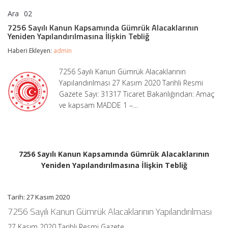
Ara
02
7256
yorumlar kapalı
Sayılı
7256 Sayılı Kanun Kapsamında Gümrük Alacaklarının
Kanun
Yeniden Yapılandırılmasına İlişkin Tebliğ
Kapsamında
Gümrük
Haberi Ekleyen:
admin
Alacaklarının
Yeniden
7256 Sayılı Kanun Gümrük Alacaklarının
Yapılandırılmasına
Yapılandırılması 27 Kasım 2020 Tarihli Resmi
İlişkin
Tebliğ
Gazete Sayı: 31317 Ticaret Bakanlığından: Amaç
için
ve kapsam MADDE 1 –…
7256 Sayılı Kanun Kapsamında Gümrük Alacaklarının
Yeniden Yapılandırılmasına İlişkin Tebliğ
Tarih: 27 Kasım 2020
7256 Sayılı Kanun Gümrük Alacaklarının Yapılandırılması
27 Kasım 2020 Tarihli Resmi Gazete