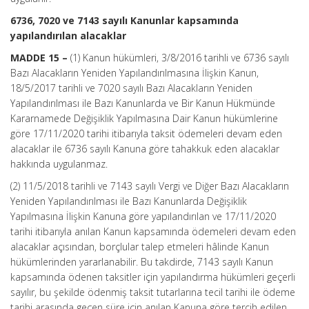
6736, 7020 ve 7143 sayılı Kanunlar kapsamında
yapılandırılan alacaklar
MADDE 15 –
(1) Kanun hükümleri, 3/8/2016 tarihli ve 6736 sayılı
Bazı Alacakların Yeniden Yapılandırılmasına İlişkin Kanun,
18/5/2017 tarihli ve 7020 sayılı Bazı Alacakların Yeniden
Yapılandırılması ile Bazı Kanunlarda ve Bir Kanun Hükmünde
Kararnamede Değişiklik Yapılmasına Dair Kanun hükümlerine
göre 17/11/2020 tarihi itibarıyla taksit ödemeleri devam eden
alacaklar ile 6736 sayılı Kanuna göre tahakkuk eden alacaklar
hakkında uygulanmaz.
(2) 11/5/2018 tarihli ve 7143 sayılı Vergi ve Diğer Bazı Alacakların
Yeniden Yapılandırılması ile Bazı Kanunlarda Değişiklik
Yapılmasına İlişkin Kanuna göre yapılandırılan ve 17/11/2020
tarihi itibarıyla anılan Kanun kapsamında ödemeleri devam eden
alacaklar açısından, borçlular talep etmeleri hâlinde Kanun
hükümlerinden yararlanabilir. Bu takdirde, 7143 sayılı Kanun
kapsamında ödenen taksitler için yapılandırma hükümleri geçerli
sayılır, bu şekilde ödenmiş taksit tutarlarına tecil tarihi ile ödeme
tarihi arasında geçen süre için anılan Kanuna göre tercih edilen