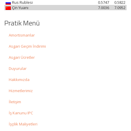
Rus Rublesi
0.5747
0.5822
Çin Yuanı
7.0036
7.0952
Pratik Menü
Amortismanlar
Asgari Geçim İndirimi
Asgari Ücretler
Duyurular
Hakkımızda
Hizmetlerimiz
İletişim
İş Kanunu IPC
İşçilik Maliyetleri