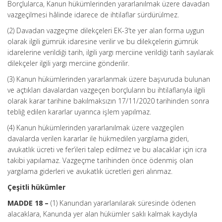
Borçlularca, Kanun hükümlerinden yararlanılmak üzere davadan
vazgeçilmesi hâlinde idarece de ihtilaflar sürdürülmez.
(2) Davadan vazgeçme dilekçeleri EK-3’te yer alan forma uygun
olarak ilgili gümrük idaresine verilir ve bu dilekçelerin gümrük
idarelerine verildiği tarih, ilgili yargı merciine verildiği tarih sayılarak
dilekçeler ilgili yargı merciine gönderilir.
(3) Kanun hükümlerinden yararlanmak üzere başvuruda bulunan
ve açtıkları davalardan vazgeçen borçluların bu ihtilaflarıyla ilgili
olarak karar tarihine bakılmaksızın 17/11/2020 tarihinden sonra
tebliğ edilen kararlar uyarınca işlem yapılmaz.
(4) Kanun hükümlerinden yararlanılmak üzere vazgeçilen
davalarda verilen kararlar ile hükmedilen yargılama gideri,
avukatlık ücreti ve fer’ileri talep edilmez ve bu alacaklar için icra
takibi yapılamaz. Vazgeçme tarihinden önce ödenmiş olan
yargılama giderleri ve avukatlık ücretleri geri alınmaz.
Çeşitli hükümler
MADDE 18 –
(1) Kanundan yararlanılarak süresinde ödenen
alacaklara, Kanunda yer alan hükümler saklı kalmak kaydıyla