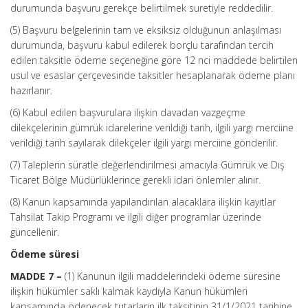
durumunda başvuru gerekçe belirtilmek suretiyle reddedilir.
(5) Başvuru belgelerinin tam ve eksiksiz olduğunun anlaşılması
durumunda, başvuru kabul edilerek borçlu tarafından tercih
edilen taksitle ödeme seçeneğine göre 12 nci maddede belirtilen
usul ve esaslar çerçevesinde taksitler hesaplanarak ödeme planı
hazırlanır.
(6) Kabul edilen başvurulara ilişkin davadan vazgeçme
dilekçelerinin gümrük idarelerine verildiği tarih, ilgili yargı merciine
verildiği tarih sayılarak dilekçeler ilgili yargı merciine gönderilir.
(7) Taleplerin süratle değerlendirilmesi amacıyla Gümrük ve Dış
Ticaret Bölge Müdürlüklerince gerekli idari önlemler alınır.
(8) Kanun kapsamında yapılandırılan alacaklara ilişkin kayıtlar
Tahsilat Takip Programı ve ilgili diğer programlar üzerinde
güncellenir.
Ödeme süresi
MADDE 7 –
(1) Kanunun ilgili maddelerindeki ödeme süresine
ilişkin hükümler saklı kalmak kaydıyla Kanun hükümleri
kapsamında ödenecek tutarların ilk taksitinin 31/1/2021 tarihine