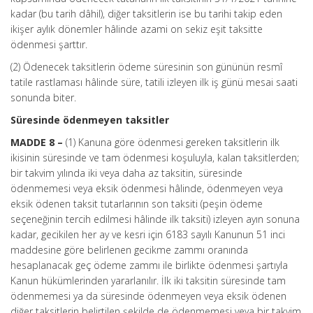
kadar (bu tarih dâhil), diğer taksitlerin ise bu tarihi takip eden
ikişer aylık dönemler hâlinde azami on sekiz eşit taksitte
ödenmesi şarttır.
(2) Ödenecek taksitlerin ödeme süresinin son gününün resmî
tatile rastlaması hâlinde süre, tatili izleyen ilk iş günü mesai saati
sonunda biter.
Süresinde ödenmeyen taksitler
MADDE 8 –
(1) Kanuna göre ödenmesi gereken taksitlerin ilk
ikisinin süresinde ve tam ödenmesi koşuluyla, kalan taksitlerden;
bir takvim yılında iki veya daha az taksitin, süresinde
ödenmemesi veya eksik ödenmesi hâlinde, ödenmeyen veya
eksik ödenen taksit tutarlarının son taksiti (peşin ödeme
seçeneğinin tercih edilmesi hâlinde ilk taksiti) izleyen ayın sonuna
kadar, gecikilen her ay ve kesri için 6183 sayılı Kanunun 51 inci
maddesine göre belirlenen gecikme zammı oranında
hesaplanacak geç ödeme zammı ile birlikte ödenmesi şartıyla
Kanun hükümlerinden yararlanılır. İlk iki taksitin süresinde tam
ödenmemesi ya da süresinde ödenmeyen veya eksik ödenen
diğer taksitlerin belirtilen şekilde de ödenmemesi veya bir takvim