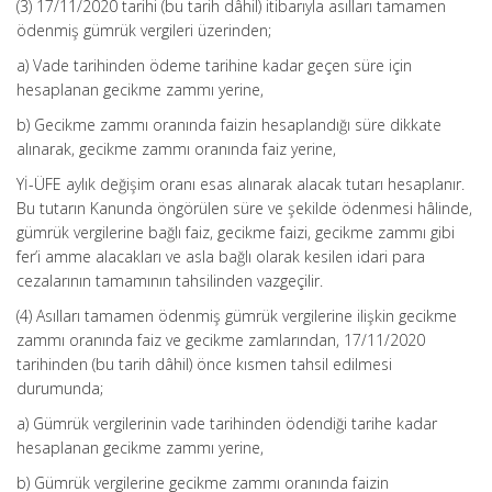
(3) 17/11/2020 tarihi (bu tarih dâhil) itibarıyla asılları tamamen
ödenmiş gümrük vergileri üzerinden;
a) Vade tarihinden ödeme tarihine kadar geçen süre için
hesaplanan gecikme zammı yerine,
b) Gecikme zammı oranında faizin hesaplandığı süre dikkate
alınarak, gecikme zammı oranında faiz yerine,
Yİ-ÜFE aylık değişim oranı esas alınarak alacak tutarı hesaplanır.
Bu tutarın Kanunda öngörülen süre ve şekilde ödenmesi hâlinde,
gümrük vergilerine bağlı faiz, gecikme faizi, gecikme zammı gibi
fer’i amme alacakları ve asla bağlı olarak kesilen idari para
cezalarının tamamının tahsilinden vazgeçilir.
(4) Asılları tamamen ödenmiş gümrük vergilerine ilişkin gecikme
zammı oranında faiz ve gecikme zamlarından, 17/11/2020
tarihinden (bu tarih dâhil) önce kısmen tahsil edilmesi
durumunda;
a) Gümrük vergilerinin vade tarihinden ödendiği tarihe kadar
hesaplanan gecikme zammı yerine,
b) Gümrük vergilerine gecikme zammı oranında faizin