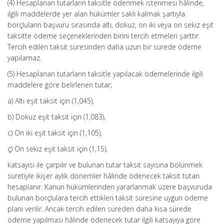
(4) Hesaplanan tutarların taksitle ödenmek istenmesi hâlinde,
ilgili maddelerde yer alan hükümler saklı kalmak şartıyla
borçluların başvuru sırasında altı, dokuz, on iki veya on sekiz eşit
taksitte ödeme seçeneklerinden birini tercih etmeleri şarttır.
Tercih edilen taksit süresinden daha uzun bir sürede ödeme
yapılamaz.
(5) Hesaplanan tutarların taksitle yapılacak ödemelerinde ilgili
maddelere göre belirlenen tutar;
a) Altı eşit taksit için (1,045),
b) Dokuz eşit taksit için (1,083),
c) On iki eşit taksit için (1,105),
ç) On sekiz eşit taksit için (1,15),
katsayısı ile çarpılır ve bulunan tutar taksit sayısına bölünmek
suretiyle ikişer aylık dönemler hâlinde ödenecek taksit tutarı
hesaplanır. Kanun hükümlerinden yararlanmak üzere başvuruda
bulunan borçlulara tercih ettikleri taksit süresine uygun ödeme
planı verilir. Ancak tercih edilen süreden daha kısa sürede
ödeme yapılması hâlinde ödenecek tutar ilgili katsayıya göre