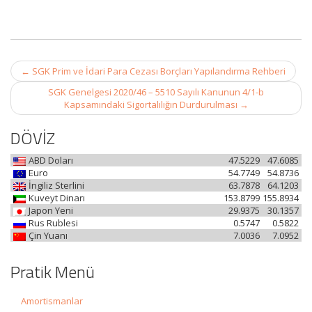
Post
←
SGK Prim ve İdari Para Cezası Borçları Yapılandırma Rehberi
navigation
SGK Genelgesi 2020/46 – 5510 Sayılı Kanunun 4/1-b
Kapsamındaki Sigortalılığın Durdurulması
→
DÖVİZ
ABD Doları
47.5229
47.6085
Euro
54.7749
54.8736
İngiliz Sterlini
63.7878
64.1203
Kuveyt Dinarı
153.8799
155.8934
Japon Yeni
29.9375
30.1357
Rus Rublesi
0.5747
0.5822
Çin Yuanı
7.0036
7.0952
Pratik Menü
Amortismanlar