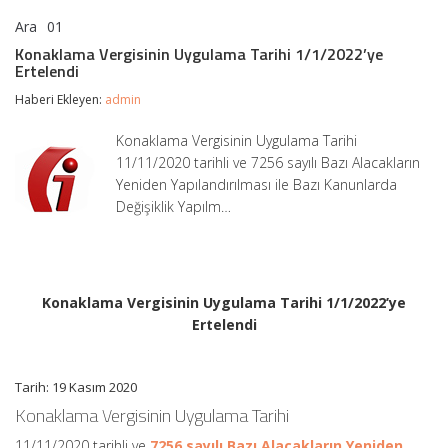
Ara
01
Konaklama
yorumlar kapalı
Vergisinin
Konaklama Vergisinin Uygulama Tarihi 1/1/2022’ye
Uygulama
Ertelendi
Tarihi
1/1/2022’ye
Haberi Ekleyen:
admin
Ertelendi
için
Konaklama Vergisinin Uygulama Tarihi
11/11/2020 tarihli ve 7256 sayılı Bazı Alacakların
Yeniden Yapılandırılması ile Bazı Kanunlarda
Değişiklik Yapılm…
Konaklama Vergisinin Uygulama Tarihi 1/1/2022’ye
Ertelendi
Tarih: 19 Kasım 2020
Konaklama Vergisinin Uygulama Tarihi
11/11/2020 tarihli ve
7256 sayılı Bazı Alacakların Yeniden