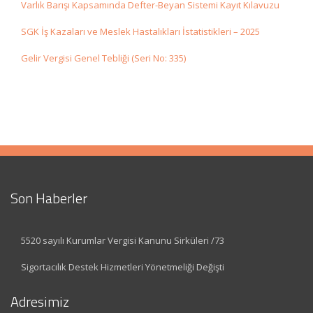
Varlık Barışı Kapsamında Defter-Beyan Sistemi Kayıt Kılavuzu
SGK İş Kazaları ve Meslek Hastalıkları İstatistikleri – 2025
Gelir Vergisi Genel Tebliği (Seri No: 335)
Son Haberler
5520 sayılı Kurumlar Vergisi Kanunu Sirküleri /73
Sigortacılık Destek Hizmetleri Yönetmeliği Değişti
Adresimiz