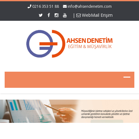
0216 353 51 88
info@ahsendenetim.com
|
WebMail Erişim