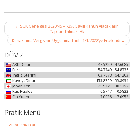
Post
←
SGK Genelgesi 2020/45 – 7256 Sayılı Kanun Alacakların
navigation
Yapılandırılması Hk
Konaklama Vergisinin Uygulama Tarihi 1/1/2022’ye Ertelendi
→
DÖVİZ
ABD Doları
47.5229
47.6085
Euro
54.7749
54.8736
İngiliz Sterlini
63.7878
64.1203
Kuveyt Dinarı
153.8799
155.8934
Japon Yeni
29.9375
30.1357
Rus Rublesi
0.5747
0.5822
Çin Yuanı
7.0036
7.0952
Pratik Menü
Amortismanlar