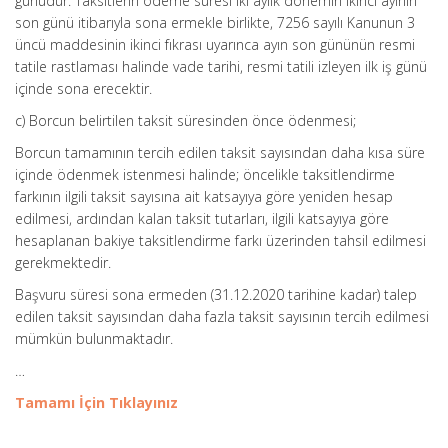
günüdür. Taksitlerin ödeme süresi iki aylık dönemin ikinci ayının
son günü itibarıyla sona ermekle birlikte, 7256 sayılı Kanunun 3
üncü maddesinin ikinci fıkrası uyarınca ayın son gününün resmi
tatile rastlaması halinde vade tarihi, resmi tatili izleyen ilk iş günü
içinde sona erecektir.
c) Borcun belirtilen taksit süresinden önce ödenmesi;
Borcun tamamının tercih edilen taksit sayısından daha kısa süre
içinde ödenmek istenmesi halinde; öncelikle taksitlendirme
farkının ilgili taksit sayısına ait katsayıya göre yeniden hesap
edilmesi, ardından kalan taksit tutarları, ilgili katsayıya göre
hesaplanan bakiye taksitlendirme farkı üzerinden tahsil edilmesi
gerekmektedir.
Başvuru süresi sona ermeden (31.12.2020 tarihine kadar) talep
edilen taksit sayısından daha fazla taksit sayısının tercih edilmesi
mümkün bulunmaktadır.
…
Tamamı İçin Tıklayınız