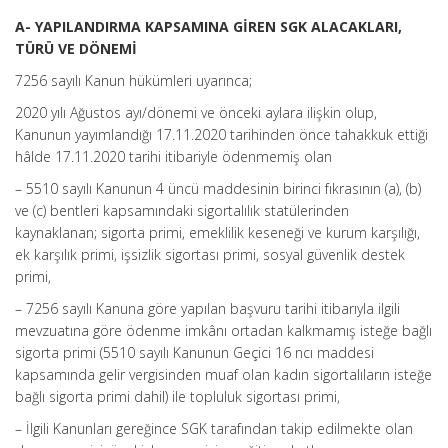
A- YAPILANDIRMA KAPSAMINA GİREN SGK ALACAKLARI,
TÜRÜ VE DÖNEMİ
7256 sayılı Kanun hükümleri uyarınca;
2020 yılı Ağustos ayı/dönemi ve önceki aylara ilişkin olup,
Kanunun yayımlandığı 17.11.2020 tarihinden önce tahakkuk ettiği
hâlde 17.11.2020 tarihi itibariyle ödenmemiş olan
– 5510 sayılı Kanunun 4 üncü maddesinin birinci fıkrasının (a), (b)
ve (c) bentleri kapsamındaki sigortalılık statülerinden
kaynaklanan; sigorta primi, emeklilik keseneği ve kurum karşılığı,
ek karşılık primi, işsizlik sigortası primi, sosyal güvenlik destek
primi,
– 7256 sayılı Kanuna göre yapılan başvuru tarihi itibarıyla ilgili
mevzuatına göre ödenme imkânı ortadan kalkmamış isteğe bağlı
sigorta primi (5510 sayılı Kanunun Geçici 16 ncı maddesi
kapsamında gelir vergisinden muaf olan kadın sigortalıların isteğe
bağlı sigorta primi dahil) ile topluluk sigortası primi,
– İlgili Kanunları gereğince SGK tarafından takip edilmekte olan