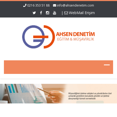
0216 353 51 88
info@ahsendenetim.com
|
WebMail Erişim