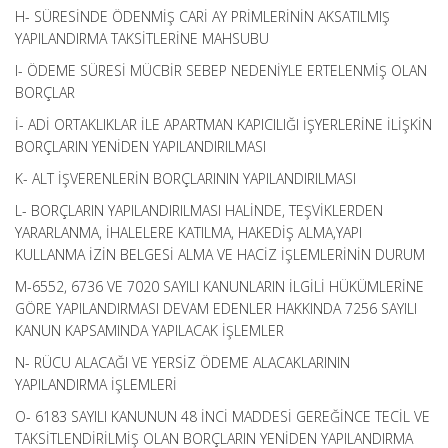
H- SÜRESİNDE ÖDENMİŞ CARİ AY PRİMLERİNİN AKSATILMIŞ
YAPILANDIRMA TAKSİTLERİNE MAHSUBU
I- ÖDEME SÜRESİ MÜCBİR SEBEP NEDENİYLE ERTELENMİŞ OLAN
BORÇLAR
İ- ADİ ORTAKLIKLAR İLE APARTMAN KAPICILIĞI İŞYERLERİNE İLİŞKİN
BORÇLARIN YENİDEN YAPILANDIRILMASI
K- ALT İŞVERENLERİN BORÇLARININ YAPILANDIRILMASI
L- BORÇLARIN YAPILANDIRILMASI HALİNDE, TEŞVİKLERDEN
YARARLANMA, İHALELERE KATILMA, HAKEDİŞ ALMA,YAPI
KULLANMA İZİN BELGESİ ALMA VE HACİZ İŞLEMLERİNİN DURUM
M-6552, 6736 VE 7020 SAYILI KANUNLARIN İLGİLİ HÜKÜMLERİNE
GÖRE YAPILANDIRMASI DEVAM EDENLER HAKKINDA 7256 SAYILI
KANUN KAPSAMINDA YAPILACAK İŞLEMLER
N- RÜCU ALACAĞI VE YERSİZ ÖDEME ALACAKLARININ
YAPILANDIRMA İŞLEMLERİ
O- 6183 SAYILI KANUNUN 48 İNCİ MADDESİ GEREĞİNCE TECİL VE
TAKSİTLENDİRİLMİŞ OLAN BORÇLARIN YENİDEN YAPILANDIRMA