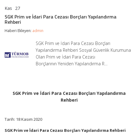
Kas
27
SGK
yorumlar kapalı
Prim
SGK Prim ve İdari Para Cezası Borçları Yapılandırma
ve
Rehberi
İdari
Para
Haberi Ekleyen:
admin
Cezası
Borçları
SGK Prim ve İdari Para Cezası Borçları
Yapılandırma
Yapılandırma Rehberi Sosyal Güvenlik Kurumuna
Rehberi
için
Olan Prim ve İdari Para Cezası
Borçlarının Yeniden Yapılandırma R…
SGK Prim ve İdari Para Cezası Borçları Yapılandırma
Rehberi
Tarih: 18 Kasım 2020
SGK Prim ve İdari Para Cezası Borçları Yapılandırma Rehberi