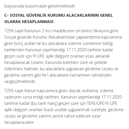
başvuruda bulunmaları gerekmektedir.
C- SOSYAL GÜVENLİK KURUMU ALACAKLARININ GENEL
OLARAK HESAPLANMASI
7256 sayılı Kanunun 2 inci maddesinin on birinci fıkrasına göre
Sosyal güvenlik Kurumu Alacaklarından yapılandırma kapsamına
giren borç asılları ile bu alacaklara ödeme sürelerinin bittiği
tarihlerden Kanunun yayımlandığı 17.11.2020 tarihine kadar
geçen süre için Yİ-ÜFE aylık değişim oranları esas alınarak
hesaplanacak tutarın, Kanunda belirtilen süre ve şekilde
ödenmesi halinde, bu alacaklara uygulanan gecikme cezası ve
gecikme zammı gibi fer’i alacakların tamamının tahsilinden
vazgeçilmektedir.
7256 sayılı Kanun kapsamına giren alacak asıllarına, ödeme
vadesinin sona erdiği tarihten, Kanunun yayımlandığı 17.11.2020
tarihine kadar (bu tarih hariç) geçen süre için TEFE/ÜFE/Yİ-ÜFE
aylık değişim oranları basit usulde uygulanmak suretiyle, gecikme
cezası ve gecikme zammı yerine tahsil edilecek tutar
hesaplanacaktır.