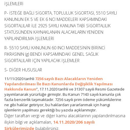
İŞLEMLERİ
P- İSTEĞE BAĞLI SİGORTA, TOPLULUK SİGORTASI, 5510 SAYILI
KANUNUN EK 5 VE EK 6 NCI MADDELERİ KAPSAMINDAKİ
SİGORTALILAR İLE 2925 SAYILI KANUNA TABİ SİGORTALILIK
STATÜSÜNDEN KAYNAKLANAN ALACAKLARIN YENİDEN
YAPILANDIRILMA İŞLEMLERİ
R- 5510 SAYILI KANUNUN 60 INCI MADDESİNİN BİRİNCİ
FIKRASININ (g) BENDİ KAPSAMINDAKİ GENEL SAĞLIK
SİGORTALILARI İÇİN YAPILACAK İŞLEMLER
S- DİĞER HUSUSLAR
11/11/2020 tarihli
7256 sayılı Bazı Alacakların Yeniden
Yapılandırılması İle Bazı Kanunlarda Değişiklik Yapılması
Hakkında Kanun
”, 17.11.2020 tarihli ve 31307 sayılı Resmi Gazetede
yayımlanarak yürürlüğe girmiştir. Bu Kanun 7143 sayılı kanunla çok
fazla benzerlik taşımaktadır. 7256 sayılı prim ödeme yükümlülerine
ne gibi haklar getiriyor, bu haklardan yararlanmak için hangi
işlemlerin yapılması gerektiği bu yazıda açıklanmıştır.
Diğer taraftan vergi ve diğer kamu alacaklarının yapılandırılmasına
ilişkin bilgi ve açıklamaları,
14.11.2020/206 sayılı
Sirkülerimizde
bulabilirsiniz.