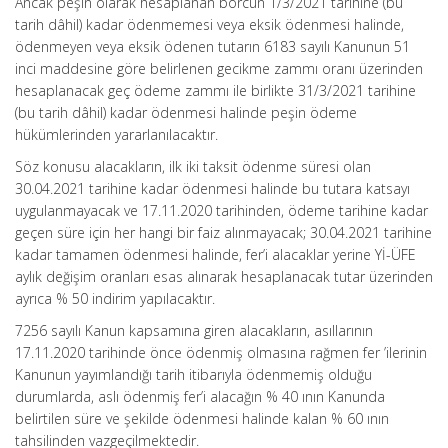
Ancak peşin olarak hesaplanan borcun 1/3/2021 tarihine (bu
tarih dâhil) kadar ödenmemesi veya eksik ödenmesi halinde,
ödenmeyen veya eksik ödenen tutarın 6183 sayılı Kanunun 51
inci maddesine göre belirlenen gecikme zammı oranı üzerinden
hesaplanacak geç ödeme zammı ile birlikte 31/3/2021 tarihine
(bu tarih dâhil) kadar ödenmesi halinde peşin ödeme
hükümlerinden yararlanılacaktır.
Söz konusu alacakların, ilk iki taksit ödenme süresi olan
30.04.2021 tarihine kadar ödenmesi halinde bu tutara katsayı
uygulanmayacak ve 17.11.2020 tarihinden, ödeme tarihine kadar
geçen süre için her hangi bir faiz alınmayacak; 30.04.2021 tarihine
kadar tamamen ödenmesi halinde, fer’i alacaklar yerine Yİ-ÜFE
aylık değişim oranları esas alınarak hesaplanacak tutar üzerinden
ayrıca % 50 indirim yapılacaktır.
7256 sayılı Kanun kapsamına giren alacakların, asıllarının
17.11.2020 tarihinde önce ödenmiş olmasına rağmen fer ’ilerinin
Kanunun yayımlandığı tarih itibarıyla ödenmemiş olduğu
durumlarda, aslı ödenmiş fer’i alacağın % 40 ının Kanunda
belirtilen süre ve şekilde ödenmesi halinde kalan % 60 ının
tahsilinden vazgeçilmektedir.