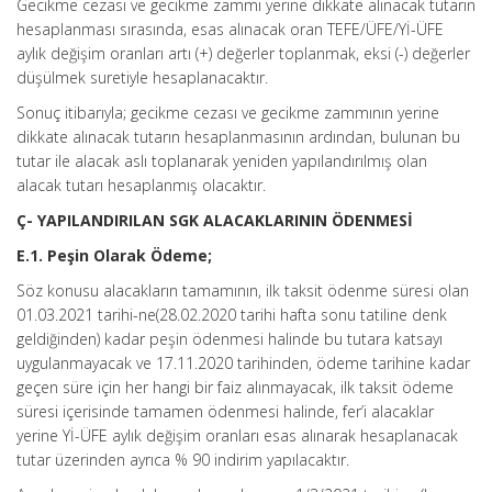
Gecikme cezası ve gecikme zammı yerine dikkate alınacak tutarın
hesaplanması sırasında, esas alınacak oran TEFE/ÜFE/Yİ-ÜFE
aylık değişim oranları artı (+) değerler toplanmak, eksi (-) değerler
düşülmek suretiyle hesaplanacaktır.
Sonuç itibarıyla; gecikme cezası ve gecikme zammının yerine
dikkate alınacak tutarın hesaplanmasının ardından, bulunan bu
tutar ile alacak aslı toplanarak yeniden yapılandırılmış olan
alacak tutarı hesaplanmış olacaktır.
Ç- YAPILANDIRILAN SGK ALACAKLARININ ÖDENMESİ
E.1. Peşin Olarak Ödeme;
Söz konusu alacakların tamamının, ilk taksit ödenme süresi olan
01.03.2021 tarihi-ne(28.02.2020 tarihi hafta sonu tatiline denk
geldiğinden) kadar peşin ödenmesi halinde bu tutara katsayı
uygulanmayacak ve 17.11.2020 tarihinden, ödeme tarihine kadar
geçen süre için her hangi bir faiz alınmayacak, ilk taksit ödeme
süresi içerisinde tamamen ödenmesi halinde, fer’i alacaklar
yerine Yİ-ÜFE aylık değişim oranları esas alınarak hesaplanacak
tutar üzerinden ayrıca % 90 indirim yapılacaktır.