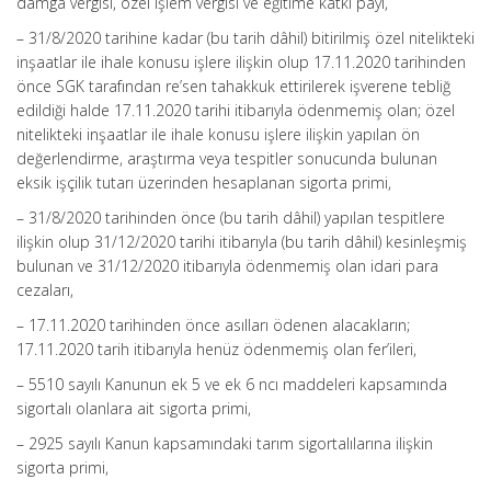
damga vergisi, özel işlem vergisi ve eğitime katkı payı,
– 31/8/2020 tarihine kadar (bu tarih dâhil) bitirilmiş özel nitelikteki
inşaatlar ile ihale konusu işlere ilişkin olup 17.11.2020 tarihinden
önce SGK tarafından re’sen tahakkuk ettirilerek işverene tebliğ
edildiği halde 17.11.2020 tarihi itibarıyla ödenmemiş olan; özel
nitelikteki inşaatlar ile ihale konusu işlere ilişkin yapılan ön
değerlendirme, araştırma veya tespitler sonucunda bulunan
eksik işçilik tutarı üzerinden hesaplanan sigorta primi,
– 31/8/2020 tarihinden önce (bu tarih dâhil) yapılan tespitlere
ilişkin olup 31/12/2020 tarihi itibarıyla (bu tarih dâhil) kesinleşmiş
bulunan ve 31/12/2020 itibarıyla ödenmemiş olan idari para
cezaları,
– 17.11.2020 tarihinden önce asılları ödenen alacakların;
17.11.2020 tarih itibarıyla henüz ödenmemiş olan fer’ileri,
– 5510 sayılı Kanunun ek 5 ve ek 6 ncı maddeleri kapsamında
sigortalı olanlara ait sigorta primi,
– 2925 sayılı Kanun kapsamındaki tarım sigortalılarına ilişkin
sigorta primi,