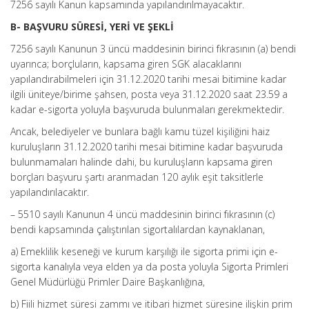
7256 sayılı Kanun kapsamında yapılandırılmayacaktır.
B- BAŞVURU SÜRESİ, YERİ VE ŞEKLİ
7256 sayılı Kanunun 3 üncü maddesinin birinci fıkrasının (a) bendi
uyarınca; borçluların, kapsama giren SGK alacaklarını
yapılandırabilmeleri için 31.12.2020 tarihi mesai bitimine kadar
ilgili üniteye/birime şahsen, posta veya 31.12.2020 saat 23.59 a
kadar e-sigorta yoluyla başvuruda bulunmaları gerekmektedir.
Ancak, belediyeler ve bunlara bağlı kamu tüzel kişiliğini haiz
kuruluşların 31.12.2020 tarihi mesai bitimine kadar başvuruda
bulunmamaları halinde dahi, bu kuruluşların kapsama giren
borçları başvuru şartı aranmadan 120 aylık eşit taksitlerle
yapılandırılacaktır.
– 5510 sayılı Kanunun 4 üncü maddesinin birinci fıkrasının (c)
bendi kapsamında çalıştırılan sigortalılardan kaynaklanan,
a) Emeklilik keseneği ve kurum karşılığı ile sigorta primi için e-
sigorta kanalıyla veya elden ya da posta yoluyla Sigorta Primleri
Genel Müdürlüğü Primler Daire Başkanlığına,
b) Fiili hizmet süresi zammı ve itibari hizmet süresine ilişkin prim