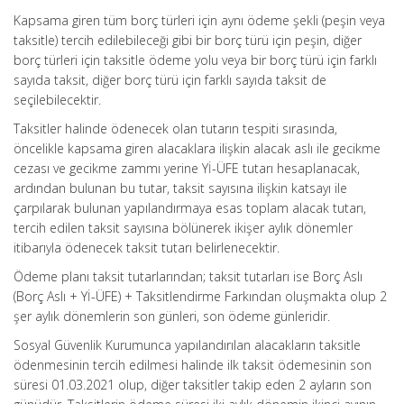
Kapsama giren tüm borç türleri için aynı ödeme şekli (peşin veya
taksitle) tercih edilebileceği gibi bir borç türü için peşin, diğer
borç türleri için taksitle ödeme yolu veya bir borç türü için farklı
sayıda taksit, diğer borç türü için farklı sayıda taksit de
seçilebilecektir.
Taksitler halinde ödenecek olan tutarın tespiti sırasında,
öncelikle kapsama giren alacaklara ilişkin alacak aslı ile gecikme
cezası ve gecikme zammı yerine Yİ-ÜFE tutarı hesaplanacak,
ardından bulunan bu tutar, taksit sayısına ilişkin katsayı ile
çarpılarak bulunan yapılandırmaya esas toplam alacak tutarı,
tercih edilen taksit sayısına bölünerek ikişer aylık dönemler
itibarıyla ödenecek taksit tutarı belirlenecektir.
Ödeme planı taksit tutarlarından; taksit tutarları ise Borç Aslı
(Borç Aslı + Yİ-ÜFE) + Taksitlendirme Farkından oluşmakta olup 2
şer aylık dönemlerin son günleri, son ödeme günleridir.
Sosyal Güvenlik Kurumunca yapılandırılan alacakların taksitle
ödenmesinin tercih edilmesi halinde ilk taksit ödemesinin son
süresi 01.03.2021 olup, diğer taksitler takip eden 2 ayların son