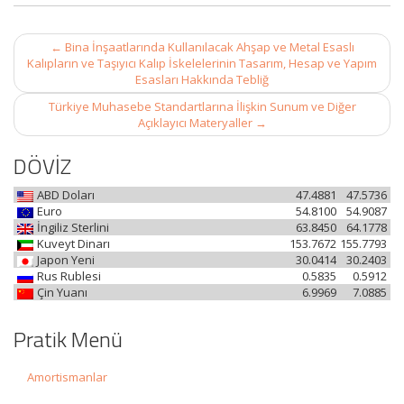
Post
←
Bina İnşaatlarında Kullanılacak Ahşap ve Metal Esaslı
navigation
Kalıpların ve Taşıyıcı Kalıp İskelelerinin Tasarım, Hesap ve Yapım
Esasları Hakkında Tebliğ
Türkiye Muhasebe Standartlarına İlişkin Sunum ve Diğer
Açıklayıcı Materyaller
→
DÖVİZ
ABD Doları
47.4881
47.5736
Euro
54.8100
54.9087
İngiliz Sterlini
63.8450
64.1778
Kuveyt Dinarı
153.7672
155.7793
Japon Yeni
30.0414
30.2403
Rus Rublesi
0.5835
0.5912
Çin Yuanı
6.9969
7.0885
Pratik Menü
Amortismanlar