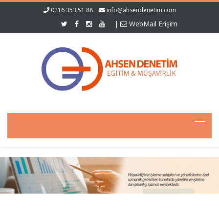
0216 353 51 88
info@ahsendenetim.com
|
WebMail Erişim