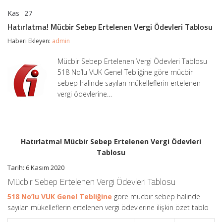
Kas
27
Hatırlatma!
yorumlar kapalı
Mücbir
Hatırlatma! Mücbir Sebep Ertelenen Vergi Ödevleri Tablosu
Sebep
Ertelenen
Haberi Ekleyen:
admin
Vergi
Ödevleri
Mücbir Sebep Ertelenen Vergi Ödevleri Tablosu
Tablosu
518 No’lu VUK Genel Tebliğine göre mücbir
için
sebep halinde sayılan mükelleflerin ertelenen
vergi ödevlerine…
Hatırlatma! Mücbir Sebep Ertelenen Vergi Ödevleri
Tablosu
Tarih: 6 Kasım 2020
Mücbir Sebep Ertelenen Vergi Ödevleri Tablosu
518 No’lu VUK Genel Tebliğine
göre mücbir sebep halinde
sayılan mükelleflerin ertelenen vergi ödevlerine ilişkin özet tablo