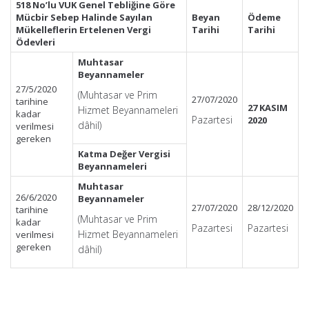
518 No’lu VUK Genel Tebliğine Göre
Mücbir Sebep Halinde Sayılan
Beyan
Ödeme
Mükelleflerin Ertelenen Vergi
Tarihi
Tarihi
Ödevleri
Muhtasar
Beyannameler
27/5/2020
(Muhtasar ve Prim
27/07/2020
tarihine
27 KASIM
Hizmet Beyannameleri
kadar
Pazartesi
2020
dâhil)
verilmesi
gereken
Katma Değer Vergisi
Beyannameleri
Muhtasar
26/6/2020
Beyannameler
27/07/2020
28/12/2020
tarihine
(Muhtasar ve Prim
kadar
Pazartesi
Pazartesi
Hizmet Beyannameleri
verilmesi
gereken
dâhil)