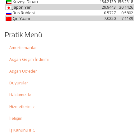
Kuveyt Dinarı
154.2139
156.2318
Japon Yeni
29.9443
30.1426
Rus Rublesi
0.5727
0.5802
Çin Yuanı
7.0220
7.1139
Pratik Menü
Amortismanlar
Asgari Geçim İndirimi
Asgari Ücretler
Duyurular
Hakkımızda
Hizmetlerimiz
İletişim
İş Kanunu IPC