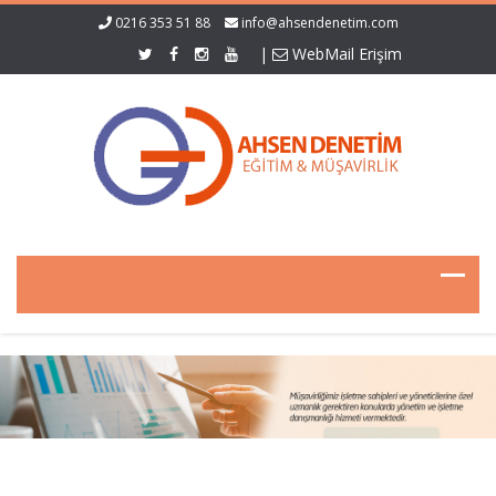
0216 353 51 88
info@ahsendenetim.com
|
WebMail Erişim