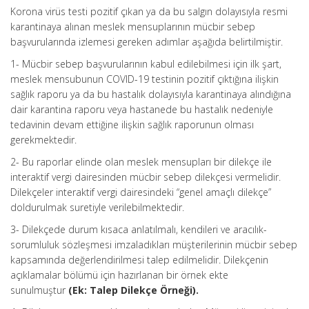
Korona virüs testi pozitif çıkan ya da bu salgın dolayısıyla resmi
karantinaya alınan meslek mensuplarının mücbir sebep
başvurularında izlemesi gereken adımlar aşağıda belirtilmiştir.
1- Mücbir sebep başvurularının kabul edilebilmesi için ilk şart,
meslek mensubunun COVID-19 testinin pozitif çıktığına ilişkin
sağlık raporu ya da bu hastalık dolayısıyla karantinaya alındığına
dair karantina raporu veya hastanede bu hastalık nedeniyle
tedavinin devam ettiğine ilişkin sağlık raporunun olması
gerekmektedir.
2- Bu raporlar elinde olan meslek mensupları bir dilekçe ile
interaktif vergi dairesinden mücbir sebep dilekçesi vermelidir.
Dilekçeler interaktif vergi dairesindeki “genel amaçlı dilekçe”
doldurulmak suretiyle verilebilmektedir.
3- Dilekçede durum kısaca anlatılmalı, kendileri ve aracılık-
sorumluluk sözleşmesi imzaladıkları müşterilerinin mücbir sebep
kapsamında değerlendirilmesi talep edilmelidir. Dilekçenin
açıklamalar bölümü için hazırlanan bir örnek ekte
sunulmuştur
(Ek: Talep Dilekçe Örneği).