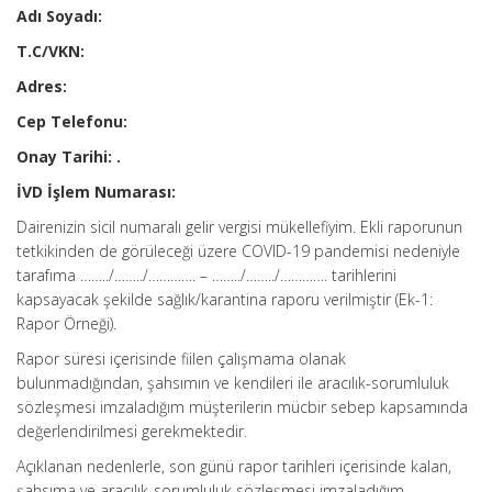
Adı Soyadı:
T.C/VKN:
Adres:
Cep Telefonu:
Onay Tarihi: .
İVD İşlem Numarası:
Dairenizin sicil numaralı gelir vergisi mükellefiyim. Ekli raporunun
tetkikinden de görüleceği üzere COVID-19 pandemisi nedeniyle
tarafıma ……../……../…………. – ……../……../…………. tarihlerini
kapsayacak şekilde sağlık/karantina raporu verilmiştir (Ek-1:
Rapor Örneği).
Rapor süresi içerisinde fiilen çalışmama olanak
bulunmadığından, şahsımın ve kendileri ile aracılık-sorumluluk
sözleşmesi imzaladığım müşterilerin mücbir sebep kapsamında
değerlendirilmesi gerekmektedir.
Açıklanan nedenlerle, son günü rapor tarihleri içerisinde kalan,
şahsıma ve aracılık-sorumluluk sözleşmesi imzaladığım