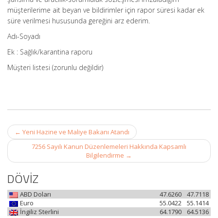
müşterilerime ait beyan ve bildirimler için rapor süresi kadar ek
süre verilmesi hususunda gereğini arz ederim.
Adı-Soyadı
Ek : Sağlık/karantina raporu
Müşteri listesi (zorunlu değildir)
Post
←
Yeni Hazine ve Maliye Bakanı Atandı
navigation
7256 Sayılı Kanun Düzenlemeleri Hakkında Kapsamlı
Bilgilendirme
→
DÖVİZ
ABD Doları
47.6260
47.7118
Euro
55.0422
55.1414
İngiliz Sterlini
64.1790
64.5136