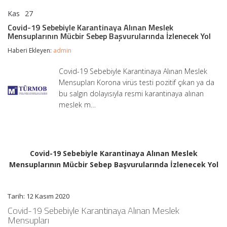
Kas
27
Covid-
yorumlar kapalı
19
Covid-19 Sebebiyle Karantinaya Alınan Meslek
Sebebiyle
Mensuplarının Mücbir Sebep Başvurularında İzlenecek Yol
Karantinaya
Alınan
Haberi Ekleyen:
admin
Meslek
Mensuplarının
Covid-19 Sebebiyle Karantinaya Alınan Meslek
Mücbir
Mensupları Korona virüs testi pozitif çıkan ya da
Sebep
Başvurularında
bu salgın dolayısıyla resmi karantinaya alınan
İzlenecek
meslek m…
Yol
için
Covid-19 Sebebiyle Karantinaya Alınan Meslek
Mensuplarının Mücbir Sebep Başvurularında İzlenecek Yol
Tarih: 12 Kasım 2020
Covid-19 Sebebiyle Karantinaya Alınan Meslek
Mensupları