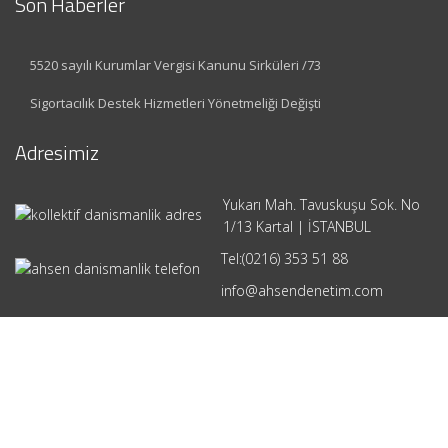
Son Haberler
5520 sayılı Kurumlar Vergisi Kanunu Sirküleri /73
Sigortacılık Destek Hizmetleri Yönetmeliği Değişti
Adresimiz
Yukarı Mah. Tavuskuşu Sok. No
1/13 Kartal | İSTANBUL
Tel:
(0216) 353 51 88
info@ahsendenetim.com
Hızlı Menü
Ana Sayfa
Hakkımızda
Hizmetlerimiz
Güncel Mevzuat