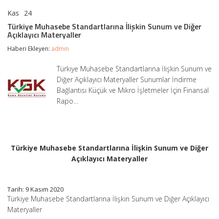
Kas
24
Türkiye
yorumlar kapalı
Muhasebe
Türkiye Muhasebe Standartlarına İlişkin Sunum ve Diğer
Standartlarına
Açıklayıcı Materyaller
İlişkin
Sunum
Haberi Ekleyen:
admin
ve
Diğer
Türkiye Muhasebe Standartlarına İlişkin Sunum ve
Açıklayıcı
Diğer Açıklayıcı Materyaller Sunumlar İndirme
Materyaller
için
Bağlantısı Küçük ve Mikro İşletmeler İçin Finansal
Rapo…
Türkiye Muhasebe Standartlarına İlişkin Sunum ve Diğer
Açıklayıcı Materyaller
Tarih: 9 Kasım 2020
Türkiye Muhasebe Standartlarına İlişkin Sunum ve Diğer Açıklayıcı
Materyaller