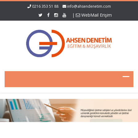
0216 353 51 88
info@ahsendenetim.com
|
WebMail Erişim