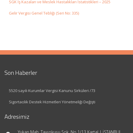
SGK İş Kazaları ve Meslek Hastalıkları İstatistikleri – 2025
Gelir Vergisi Genel Tebliği (Seri No: 335)
Son Haberler
5520 sayılı Kurumlar Vergisi Kanunu Sirküleri /73
Sigortacılık Destek Hizmetleri Yönetmeliği Değişti
Adresimiz
Yukarı Mah. Tavuskuşu Sok. No 1/13 Kartal | İSTANBUL