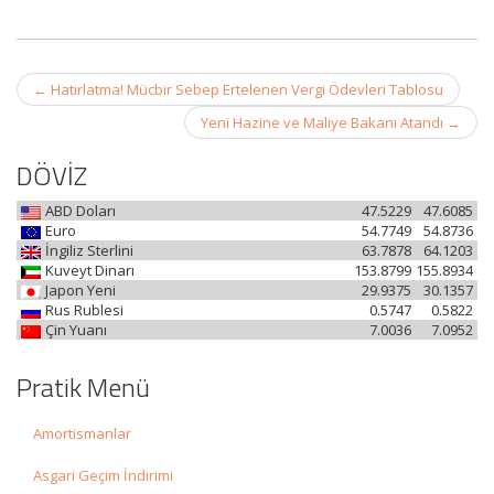
Post
←
Hatırlatma! Mücbir Sebep Ertelenen Vergi Ödevleri Tablosu
navigation
Yeni Hazine ve Maliye Bakanı Atandı
→
DÖVİZ
ABD Doları
47.5229
47.6085
Euro
54.7749
54.8736
İngiliz Sterlini
63.7878
64.1203
Kuveyt Dinarı
153.8799
155.8934
Japon Yeni
29.9375
30.1357
Rus Rublesi
0.5747
0.5822
Çin Yuanı
7.0036
7.0952
Pratik Menü
Amortismanlar
Asgari Geçim İndirimi