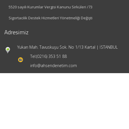
5520 sayılı Kurumlar Vergisi Kanunu Sirküleri /73
Sigortacılık Destek Hizmetleri Yönetmeliği Değişti
Adresimiz
Yukarı Mah. Tavuskuşu Sok. No 1/13 Kartal | İSTANBUL
Tel:
(0216) 353 51 88
info@ahsendenetim.com
Hızlı Menü
Ana Sayfa
Hakkımızda
Hizmetlerimiz
Güncel Mevzuat
İletişim