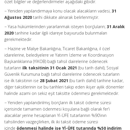
özet bilgiler ve değerlendirmeler aşağıdaki gibidir.
− Yeniden yapılandırmaya konu olacak alacakların vadesi,
31
Ağustos 2020
tarihi dikkate alınarak belirlenmiştir.
− Yasa hükümlerinden yararlanmak isteyen borçluların;
31 Aralık
2020
tarihine kadar ilgili idareye başvuruda bulunmaları
gerekmektedir.
− Hazine ve Maliye Bakanlığına, Ticaret Bakanlığına, il özel
idarelerine, belediyelere ve Yatırım İzleme ve Koordinasyon
Başkanlıklarına (YİKOB) bağlı tahsil dairelerine ödenecek
tutarların
ilk taksitinin 31 Ocak 2021
(bu tarih dahil), Sosyal
Güvenlik Kurumuna bağlı tahsil dairelerine ödenecek tutarların
ise ilk taksitinin ise
28 Şubat 2021
(bu tarih dahil) tarihine kadar,
diğer taksitlerinin ise bu tarihleri takip eden ikişer aylık dönemler
halinde azami on sekiz eşit taksitte ödenmesi gerekmektedir.
− Yeniden yapılandırılmış borçların ilk taksit ödeme süresi
içerisinde tamamen ödenmesi koşulana bağlı olarak fer’i
alacaklar yerine hesaplanan Yİ-ÜFE tutarlarının %90’ının
tahsilinden vazgeçilirken, ilk iki taksit ödeme süresi
içinde
ödenmesi halinde ise Yİ-ÜFE tutarında %50 indirim