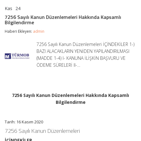
Kas
24
7256
yorumlar kapalı
Sayılı
7256 Sayılı Kanun Düzenlemeleri Hakkında Kapsamlı
Kanun
Bilgilendirme
Düzenlemeleri
Hakkında
Haberi Ekleyen:
admin
Kapsamlı
Bilgilendirme
7256 Sayılı Kanun Düzenlemeleri İÇİNDEKİLER 1-)
için
BAZI ALACAKLARIN YENİDEN YAPILANDIRILMASI
(MADDE 1-4) I- KANUNA İLİŞKİN BAŞVURU VE
ÖDEME SÜRELERİ II-…
7256 Sayılı Kanun Düzenlemeleri Hakkında Kapsamlı
Bilgilendirme
Tarih: 16 Kasım 2020
7256 Sayılı Kanun Düzenlemeleri
İÇİNDEKİLER