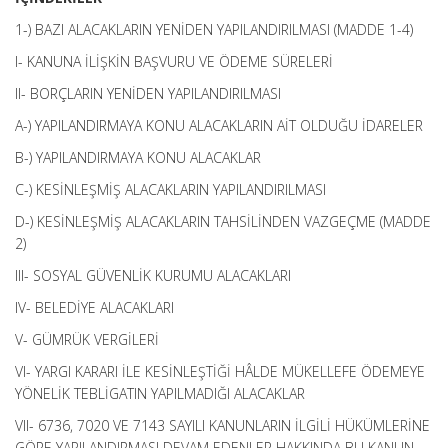
1-) BAZI ALACAKLARIN YENİDEN YAPILANDIRILMASI (MADDE 1-4)
I- KANUNA İLİŞKİN BAŞVURU VE ÖDEME SÜRELERİ
II- BORÇLARIN YENİDEN YAPILANDIRILMASI
A-) YAPILANDIRMAYA KONU ALACAKLARIN AİT OLDUĞU İDARELER
B-) YAPILANDIRMAYA KONU ALACAKLAR
C-) KESİNLEŞMİŞ ALACAKLARIN YAPILANDIRILMASI
D-) KESİNLEŞMİŞ ALACAKLARIN TAHSİLİNDEN VAZGEÇME (MADDE
2)
III- SOSYAL GÜVENLİK KURUMU ALACAKLARI
IV- BELEDİYE ALACAKLARI
V- GÜMRÜK VERGİLERİ
VI- YARGI KARARI İLE KESİNLEŞTİĞİ HÂLDE MÜKELLEFE ÖDEMEYE
YÖNELİK TEBLİGATIN YAPILMADIĞI ALACAKLAR
VII- 6736, 7020 VE 7143 SAYILI KANUNLARIN İLGİLİ HÜKÜMLERİNE
GÖRE YAPILANDIRMASI DEVAM EDENLER HAKKINDA BU KANUN