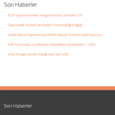
Son Haberler
5520 sayılı Kurumlar Vergisi Kanunu Sirküleri /73
Sigortacılık Destek Hizmetleri Yönetmeliği Değişti
Varlık Barışı Kapsamında Defter-Beyan Sistemi Kayıt Kılavuzu
SGK İş Kazaları ve Meslek Hastalıkları İstatistikleri – 2025
Gelir Vergisi Genel Tebliği (Seri No: 335)
Son Haberler