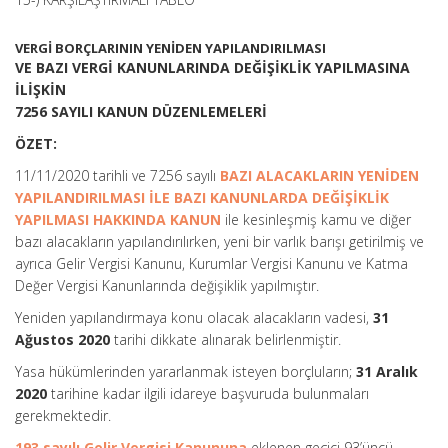
VERGİ BORÇLARININ YENİDEN YAPILANDIRILMASI
VE BAZI VERGİ KANUNLARINDA DEĞİŞİKLİK YAPILMASINA
İLİŞKİN
7256 SAYILI KANUN DÜZENLEMELERİ
ÖZET:
11/11/2020 tarihli ve 7256 sayılı
BAZI ALACAKLARIN YENİDEN
YAPILANDIRILMASI İLE BAZI KANUNLARDA DEĞİŞİKLİK
YAPILMASI HAKKINDA KANUN
ile kesinleşmiş kamu ve diğer
bazı alacakların yapılandırılırken, yeni bir varlık barışı getirilmiş ve
ayrıca Gelir Vergisi Kanunu, Kurumlar Vergisi Kanunu ve Katma
Değer Vergisi Kanunlarında değişiklik yapılmıştır.
Yeniden yapılandırmaya konu olacak alacakların vadesi,
31
Ağustos 2020
tarihi dikkate alınarak belirlenmiştir.
Yasa hükümlerinden yararlanmak isteyen borçluların;
31 Aralık
2020
tarihine kadar ilgili idareye başvuruda bulunmaları
gerekmektedir.
193 sayılı Gelir Vergisi Kanununa
eklenen geçici 93’üncü