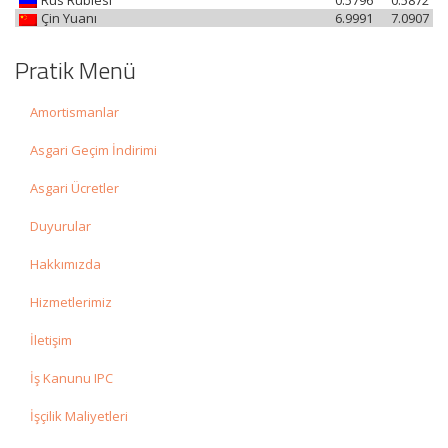
Rus Rublesi
0.5796
0.5872
Çin Yuanı
6.9991
7.0907
Pratik Menü
Amortismanlar
Asgari Geçim İndirimi
Asgari Ücretler
Duyurular
Hakkımızda
Hizmetlerimiz
İletişim
İş Kanunu IPC
İşçilik Maliyetleri