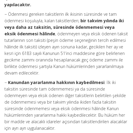
yapılacaktır.
− Ödenmesi gereken taksitlerin ilk ikisinin süresinde ve tam
ödenmesi koşuluyla, kalan taksitlerden;
bir takvim yılında iki
veya daha az taksitin, süresinde ödenmemesi veya
eksik ödenmesi hâlinde
, ödenmeyen veya eksik ödenen taksit
tutarlarının son taksiti (peşin ödeme seçeneğinin tercih edilmesi
hâlinde ilk taksiti) izleyen ayın sonuna kadar, gecikilen her ay ve
kesri için 6183 sayılı Kanunun 51’inci maddesine göre belirlenen
gecikme zammı oranında hesaplanacak geç ödeme zammı ile
birlikte ödenmesi şartıyla Kanun hükümlerinden yararlanılmaya
devam edilecektir.
−
Kanundan yararlanma hakkının kaybedilmesi
: İlk iki
taksitin süresinde tam ödenmemesi ya da süresinde
ödenmeyen veya eksik ödenen diğer taksitlerin belirtilen şekilde
de ödenmemesi veya bir takvim yılında ikiden fazla taksitin
süresinde ödenmemesi veya eksik ödenmesi hâlinde Kanun
hükümlerinden yararlanma hakkı kaybedilecektir. Bu hüküm her
bir madde ve alacaklı idareler açısından taksitlendirilen alacaklar
için ayrı ayrı uygulanacaktır.