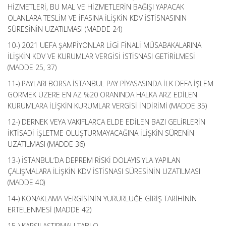
HİZMETLERİ, BU MAL VE HİZMETLERİN BAĞIŞI YAPACAK
OLANLARA TESLİM VE İFASINA İLİŞKİN KDV İSTİSNASININ
SÜRESİNİN UZATILMASI (MADDE 24)
10-) 2021 UEFA ŞAMPİYONLAR LİGİ FİNALİ MÜSABAKALARINA
İLİŞKİN KDV VE KURUMLAR VERGİSİ İSTİSNASI GETİRİLMESİ
(MADDE 25, 37)
11-) PAYLARI BORSA İSTANBUL PAY PİYASASINDA İLK DEFA İŞLEM
GÖRMEK ÜZERE EN AZ %20 ORANINDA HALKA ARZ EDİLEN
KURUMLARA İLİŞKİN KURUMLAR VERGİSİ İNDİRİMİ (MADDE 35)
12-) DERNEK VEYA VAKIFLARCA ELDE EDİLEN BAZI GELİRLERİN
İKTİSADİ İŞLETME OLUŞTURMAYACAĞINA İLİŞKİN SÜRENİN
UZATILMASI (MADDE 36)
13-) İSTANBUL’DA DEPREM RİSKİ DOLAYISIYLA YAPILAN
ÇALIŞMALARA İLİŞKİN KDV İSTİSNASI SÜRESİNİN UZATILMASI
(MADDE 40)
14-) KONAKLAMA VERGİSİNİN YÜRÜRLÜĞE GİRİŞ TARİHİNİN
ERTELENMESİ (MADDE 42)
15-) KARŞILAŞTIRMALI TABLO