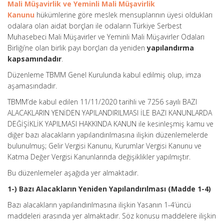
Mali Müşavirlik ve Yeminli Mali Müşavirlik
Kanunu
hükümlerine göre meslek mensuplarının üyesi oldukları
odalara olan aidat borçları ile odaların Türkiye Serbest
Muhasebeci Mali Müşavirler ve Yeminli Mali Müşavirler Odaları
Birliği’ne olan birlik payı borçları da yeniden
yapılandırma
kapsamındadır
.
Düzenleme TBMM Genel Kurulunda kabul edilmiş olup, imza
aşamasındadır.
TBMM’de kabul edilen 11/11/2020 tarihli ve 7256 sayılı BAZI
ALACAKLARIN YENİDEN YAPILANDIRILMASI İLE BAZI KANUNLARDA
DEĞİŞİKLİK YAPILMASI HAKKINDA KANUN ile kesinleşmiş kamu ve
diğer bazı alacakların yapılandırılmasına ilişkin düzenlemelerde
bulunulmuş; Gelir Vergisi Kanunu, Kurumlar Vergisi Kanunu ve
Katma Değer Vergisi Kanunlarında değişiklikler yapılmıştır.
Bu düzenlemeler aşağıda yer almaktadır.
1-) Bazı Alacakların Yeniden Yapılandırılması (Madde 1-4)
Bazı alacakların yapılandırılmasına ilişkin Yasanın 1-4’üncü
maddeleri arasında yer almaktadır. Söz konusu maddelere ilişkin