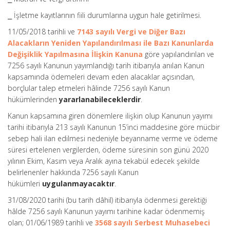
⎯ İşletme kayıtlarının fiili durumlarına uygun hale getirilmesi.
11/05/2018 tarihli ve
7143 sayılı Vergi ve Diğer Bazı
Alacakların Yeniden Yapılandırılması ile Bazı Kanunlarda
Değişiklik Yapılmasına İlişkin Kanuna
göre yapılandırılan ve
7256 sayılı Kanunun yayımlandığı tarih itibarıyla anılan Kanun
kapsamında ödemeleri devam eden alacaklar açısından,
borçlular talep etmeleri hâlinde 7256 sayılı Kanun
hükümlerinden
yararlanabileceklerdir
.
Kanun kapsamına giren dönemlere ilişkin olup Kanunun yayımı
tarihi itibarıyla 213 sayılı Kanunun 15’inci maddesine göre mücbir
sebep hali ilan edilmesi nedeniyle beyanname verme ve ödeme
süresi ertelenen vergilerden, ödeme süresinin son günü 2020
yılının Ekim, Kasım veya Aralık ayına tekabül edecek şekilde
belirlenenler hakkında 7256 sayılı Kanun
hükümleri
uygulanmayacaktır
.
31/08/2020 tarihi (bu tarih dâhil) itibarıyla ödenmesi gerektiği
hâlde 7256 sayılı Kanunun yayımı tarihine kadar ödenmemiş
olan; 01/06/1989 tarihli ve
3568 sayılı Serbest Muhasebeci