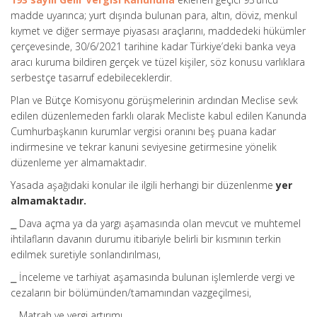
madde uyarınca; yurt dışında bulunan para, altın, döviz, menkul
kıymet ve diğer sermaye piyasası araçlarını, maddedeki hükümler
çerçevesinde, 30/6/2021 tarihine kadar Türkiye’deki banka veya
aracı kuruma bildiren gerçek ve tüzel kişiler, söz konusu varlıklara
serbestçe tasarruf edebileceklerdir.
Plan ve Bütçe Komisyonu görüşmelerinin ardından Meclise sevk
edilen düzenlemeden farklı olarak Mecliste kabul edilen Kanunda
Cumhurbaşkanın kurumlar vergisi oranını beş puana kadar
indirmesine ve tekrar kanuni seviyesine getirmesine yönelik
düzenleme yer almamaktadır.
Yasada aşağıdaki konular ile ilgili herhangi bir düzenlenme
yer
almamaktadır.
⎯ Dava açma ya da yargı aşamasında olan mevcut ve muhtemel
ihtilafların davanın durumu itibariyle belirli bir kısmının terkin
edilmek suretiyle sonlandırılması,
⎯ İnceleme ve tarhiyat aşamasında bulunan işlemlerde vergi ve
cezaların bir bölümünden/tamamından vazgeçilmesi,
⎯ Matrah ve vergi artırımı