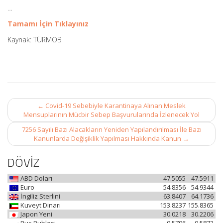
…
Tamamı İçin Tıklayınız
Kaynak: TÜRMOB
Post
←
Covid-19 Sebebiyle Karantinaya Alınan Meslek
navigation
Mensuplarının Mücbir Sebep Başvurularında İzlenecek Yol
7256 Sayılı Bazı Alacakların Yeniden Yapılandırılması İle Bazı
Kanunlarda Değişiklik Yapılması Hakkında Kanun
→
DÖVİZ
ABD Doları
47.5055
47.5911
Euro
54.8356
54.9344
İngiliz Sterlini
63.8407
64.1736
Kuveyt Dinarı
153.8237
155.8365
Japon Yeni
30.0218
30.2206