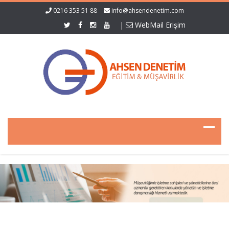
0216 353 51 88
info@ahsendenetim.com
|
WebMail Erişim