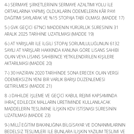
4-) SERMAYE ŞİRKETLERİNİN SERMAYE AZALTIMI YOLU İLE
ORTAKLARINA YAPMIŞ OLDUKLARIN ÖDEMELERİN KÂR PAYI
DAĞITIMI SAYILARAK VE %15 STOPAJA TABİ OLMASI. (MADDE 17)
5-) GVK GEÇİCİ 67’NCİ MADDENİN YÜRÜRLÜK SÜRESİNİN 31
ARALIK 2025 TARİHİNE UZATILMASI (MADDE 19)
6-) AT YARIŞLARI İLE İLGİLİ STOPAJ SORUMLULUĞUNUN 6132
SAYILI AT YARIŞLARI HAKKINDA KANUNA GÖRE LİSANS SAHİBİ
OLAN VEYA LİSANS SAHİBİNCE YETKİLENDİRİLEN KİŞİLERE
AKTARILMASI (MADDE 20)
7-) 30 HAZİRAN 2020 TARİHİNDE SONA ERECEK OLAN VERGİ
ÖDEMEKSİZİN YENİ BİR VARLIK BARIŞI DÜZENLEMESİ
GETİRİLMESİ (MADDE 21)
8 -) DAHİLDE İŞLEME VE GEÇİCİ KABUL REJİMİ KAPSAMINDA
İHRAÇ EDİLECEK MALLARIN ÜRETİMİNDE KULLANILACAK
MADDELERİN TESLİMİNE İLİŞKİN KDV İSTİSNASI SÜRESİNİN
UZATILMASI (MADDE 23)
9-) MİLLÎ EĞİTİM BAKANLIĞINA BİLGİSAYAR VE DONANIMLARININ
BEDELSİZ TESLİMLERİ İLE BUNLARA İLİŞKİN YAZILIM TESLİMİ VE