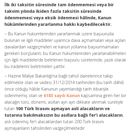
İlk iki taksitin süresinde tam ödenmemesi veya bir
takvim yılında ikiden fazla taksitin süresinde
ödenmemesi veya eksik ödenmesi hâlinde, Kanun
hükümlerinden yararlanma hakkı kaybedilecektir.
− Bu Kanun hükümlerinden yararlanmak üzere başvuruda
bulunan ve ilgili maddeler uyarınca dava açmamaları veya açılan
davalardan vazgeçmeleri ve kanun yollarına başvurmamaları
gereken borçluların, bu Kanun hükümlerinden yararlanabilmeleri
için ilgili maddelerde belirlenen başvuru sürelerinde, yazılı olarak
bu iradelerini belirtmeleri şarttır.
− Hazine Maliye Bakanlığı’na bağlı tahsil dairelerince takip
edilmekte olan ve vadesi 31/12/2014 tarihinden (bu tarih dâhil)
önce olduğu hâlde Kanunun yayımlandığı tarih itibariyle
ödenmemiş olan ve
6183 sayılı Kanun
kapsamına giren her bir
alacağın türü, dönemi, asılları ayrı ayrı dikkate alınmak suretiyle
tutarı
100 Türk lirasını aşmayan asli alacakların ve
tutarına bakılmaksızın bu asıllara bağlı fer’i alacakların
,
aslı ödenmiş fer’i alacaklardan tutarı 200 Türk lirasını
aşmayanların tahsilinden vazgeçilmektedir.