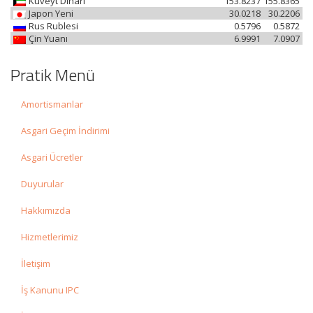
Kuveyt Dinarı
153.8237
155.8365
Japon Yeni
30.0218
30.2206
Rus Rublesi
0.5796
0.5872
Çin Yuanı
6.9991
7.0907
Pratik Menü
Amortismanlar
Asgari Geçim İndirimi
Asgari Ücretler
Duyurular
Hakkımızda
Hizmetlerimiz
İletişim
İş Kanunu IPC