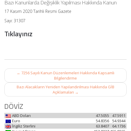
Bazı Kanunlarda Değişiklik Yapılması Hakkında Kanun
17 Kasım 2020 Tarihli Resmi Gazete
Sayı: 31307
Tıklayınız
Post
←
7256 Sayılı Kanun Düzenlemeleri Hakkında Kapsamlı
navigation
Bilgilendirme
Bazı Alacakların Yeniden Yapılandırılması Hakkında GİB
Açıklamaları
→
DÖVİZ
ABD Doları
47.5055
47.5911
Euro
54.8356
54.9344
İngiliz Sterlini
63.8407
64.1736