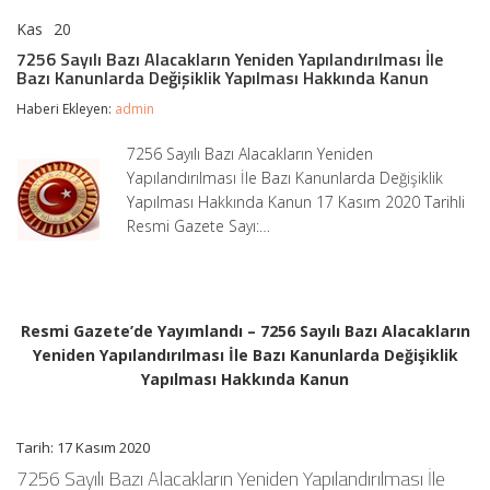
Kas
20
7256
yorumlar kapalı
Sayılı
7256 Sayılı Bazı Alacakların Yeniden Yapılandırılması İle
Bazı
Bazı Kanunlarda Değişiklik Yapılması Hakkında Kanun
Alacakların
Yeniden
Haberi Ekleyen:
admin
Yapılandırılması
İle
7256 Sayılı Bazı Alacakların Yeniden
Bazı
Yapılandırılması İle Bazı Kanunlarda Değişiklik
Kanunlarda
Değişiklik
Yapılması Hakkında Kanun 17 Kasım 2020 Tarihli
Yapılması
Resmi Gazete Sayı:…
Hakkında
Kanun
için
Resmi Gazete’de Yayımlandı – 7256 Sayılı Bazı Alacakların
Yeniden Yapılandırılması İle Bazı Kanunlarda Değişiklik
Yapılması Hakkında Kanun
Tarih: 17 Kasım 2020
7256 Sayılı Bazı Alacakların Yeniden Yapılandırılması İle