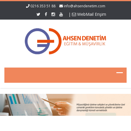
0216 353 51 88
info@ahsendenetim.com
|
WebMail Erişim