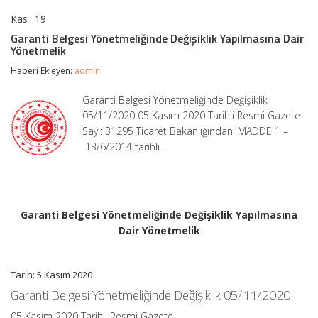
Kas
19
Garanti
yorumlar kapalı
Belgesi
Garanti Belgesi Yönetmeliğinde Değişiklik Yapılmasına Dair
Yönetmeliğinde
Yönetmelik
Değişiklik
Yapılmasına
Haberi Ekleyen:
admin
Dair
Yönetmelik
Garanti Belgesi Yönetmeliğinde Değişiklik
için
05/11/2020 05 Kasım 2020 Tarihli Resmi Gazete
Sayı: 31295 Ticaret Bakanlığından: MADDE 1 –
13/6/2014 tarihli…
Garanti Belgesi Yönetmeliğinde Değişiklik Yapılmasına
Dair Yönetmelik
Tarih: 5 Kasım 2020
Garanti Belgesi Yönetmeliğinde Değişiklik 05/11/2020
05 Kasım 2020 Tarihli Resmi Gazete