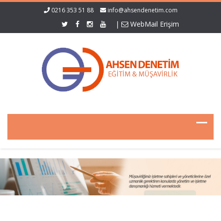
0216 353 51 88
info@ahsendenetim.com
|
WebMail Erişim