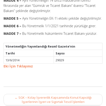
MADDE 4 –
Aynı Yönetmeliğin 14 üncü maddesinin birinci
fıkrasında yer alan “Gümrük ve Ticaret Bakanı” ibaresi “Ticaret
Bakanı” şeklinde değiştirilmiştir.
MADDE 5 –
Aynı Yönetmeliğin EK-1’i ekteki şekilde değiştirilmiştir.
MADDE 6 –
Bu Yönetmelik 1/1/2021 tarihinde yürürlüğe girer.
MADDE 7 –
Bu Yönetmelik hükümlerini Ticaret Bakanı yürütür.
Yönetmeliğin Yayımlandığı Resmî Gazete’nin
Tarihi
Sayısı
13/6/2014
29029
Eki İçin Tıklayınız
Post
←
SGK – Kolay İşverenlik Kapsamında Konut Kapıcılığı
navigation
İşyerlerinin İşyeri ve Sigortalı Tescil İşlemleri