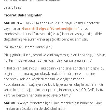
Sayı: 31295
Ticaret Bakanlığından:
MADDE 1 –
13/6/2014 tarihli ve 29029 sayılı Resmî Gazete’de
yayımlanan
Garanti Belgesi Yönetmeliğinin
4 üncü
maddesinin birinci fıkrasının (b) ve (d) bentleri aşağıdaki şekilde
değiştirilmiş ve aynı fıkraya aşağıdaki bent eklenmiştir.
“b) Bakanlık: Ticaret Bakanlığını,”
“d) İş günü: Ulusal, resmî ve dini bayram günleri ile yılbaşı, 1 Mayıs,
15 Temmuz ve pazar günleri dışındaki çalışma günlerini,”
“i) Kalıcı veri saklayıcısı: Tüketicinin kendisine gönderilen bilgiyi, bu
bilginin amacına uygun olarak makul bir süre incelemesine
elverecek şekilde kaydedilmesini ve değiştirilmeden
kopyalanmasını sağlayan ve bu bilgiye aynen ulaşılmasına imkân
veren kısa mesaj, elektronik posta, internet, disk, CD, DVD, hafıza
kartı ve benzeri her türlü araç veya ortamı,”
MADDE 2 –
Aynı Yönetmeliğin 5 inci maddesinin birinci ve ikinci
fıkraları aşağıdaki şekilde değiştirilmiştir.