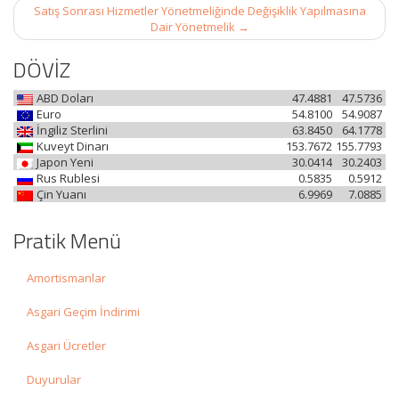
Satış Sonrası Hizmetler Yönetmeliğinde Değişiklik Yapılmasına
Dair Yönetmelik
→
DÖVİZ
ABD Doları
47.4881
47.5736
Euro
54.8100
54.9087
İngiliz Sterlini
63.8450
64.1778
Kuveyt Dinarı
153.7672
155.7793
Japon Yeni
30.0414
30.2403
Rus Rublesi
0.5835
0.5912
Çin Yuanı
6.9969
7.0885
Pratik Menü
Amortismanlar
Asgari Geçim İndirimi
Asgari Ücretler
Duyurular