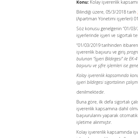
Konu:
Kolay işverenlik kapsamında
Bilindiği üzere, 05/3/2018 tarih
(Apartman Yönetimi işyerleri) 01
Söz konusu genelgenin “01/03/20
işyerlerinde işyeri ve sigortalı t
“01/03/2019 tarihinden itibaren 
işverenlik başvuru ve giriş
progr
bulunan “İşyeri Bildirgesi” ile EK-
başvuru ve şifre işlemleri ise gen
Kolay işverenlik kapsamında konut kap
işyeri bildirgesi sigortalının ça
denilmektedir.
Buna göre, ilk defa sigortalı ça
işverenlik kapsamına dahil olma
başvurularını yaparak otomatik
işletime alınmıştır.
Kolay işverenlik kapsamında işve