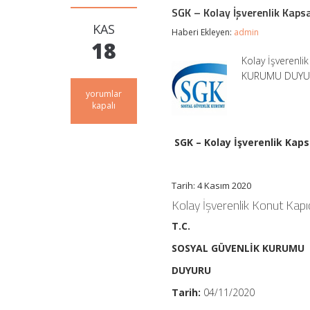
SGK – Kolay İşverenlik Kapsam
KAS
Haberi Ekleyen:
admin
18
Kolay İşverenlik
KURUMU DUYURU 
SGK
yorumlar
–
kapalı
Kolay
İşverenlik
Kapsamında
SGK – Kolay İşverenlik Kapsa
Konut
Kapıcılığı
İşyerlerinin
Tarih: 4 Kasım 2020
İşyeri
ve
Kolay İşverenlik Konut Kapıcıl
Sigortalı
Tescil
T.C.
İşlemleri
için
SOSYAL GÜVENLİK KURUMU
DUYURU
Tarih:
04/11/2020