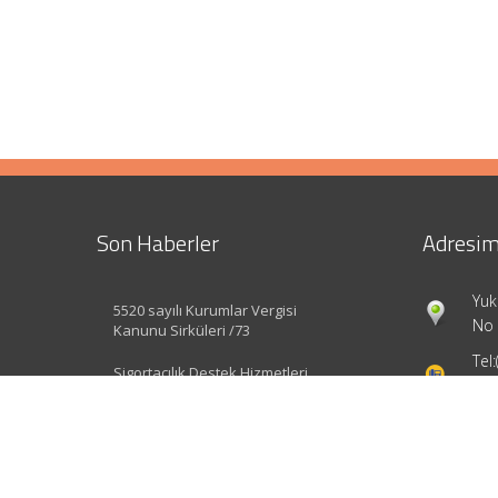
Son Haberler
Adresim
Yuk
5520 sayılı Kurumlar Vergisi
No 
Kanunu Sirküleri /73
Tel:
Sigortacılık Destek Hizmetleri
Yönetmeliği Değişti
inf