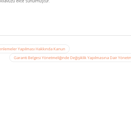
kılavuzu ekte sunulmuştur.
zenlemeler Yapılması Hakkında Kanun
Garanti Belgesi Yönetmeliğinde Değişiklik Yapılmasına Dair Yönet