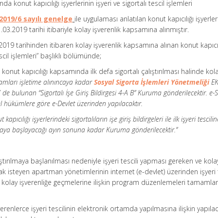
 konut kapıcılığı işyerlerinin işyeri ve sigortalı tescil işlemleri
2019/6 sayılı genelge
ile uygulaması anlatılan konut kapıcılığı işyerler
.03.2019 tarihi itibariyle kolay işverenlik kapsamına alınmıştır.
19 tarihinden itibaren kolay işverenlik kapsamına alınan konut kapıcıl
escil işlemleri” başlıklı bölümünde;
konut kapıcılığı kapsamında ilk defa sigortalı çalıştırılması halinde kol
amları işletime alınıncaya kadar
Sosyal Sigorta İşlemleri Yönetmeliği
EK
4′ de bulunan “Sigortalı İşe Giriş Bildirgesi 4-A B” Kuruma gönderilecektir. e-
el hükümlere göre e-Devlet üzerinden yapılacaktır.
ıcılığı işyerlerindeki sigortalıların işe giriş bildirgeleri ile ilk işyeri tesciline
lışmaya başlayacağı ayın sonuna kadar Kuruma gönderilecektir.”
lıştırılmaya başlanılması nedeniyle işyeri tescili yapması gereken ve kola
k isteyen apartman yönetimlerinin internet (e-devlet) üzerinden işyeri 
 kolay işverenliğe geçmelerine ilişkin program düzenlemeleri tamamla
renlerce işyeri tescilinin elektronik ortamda yapılmasına ilişkin yapıla