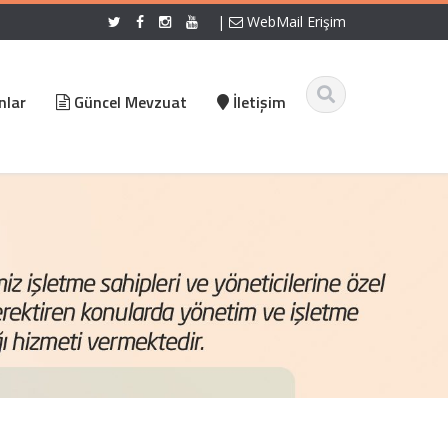
|
WebMail Erişim
nlar
Güncel Mevzuat
İletişim