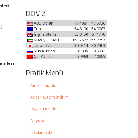
mleri
DÖVİZ
ABD Doları
47.4881
47.5736
K
Euro
54.8100
54.9087
İngiliz Sterlini
63.8450
64.1778
Kuveyt Dinarı
153.7672
155.7793
Japon Yeni
30.0414
30.2403
Rus Rublesi
0.5835
0.5912
Çin Yuanı
6.9969
7.0885
şlemleri
Pratik Menü
Amortismanlar
Asgari Geçim İndirimi
Asgari Ücretler
Duyurular
Hakkımızda