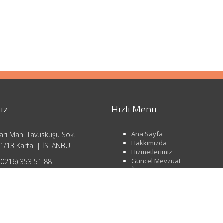
iz
Hızlı Menü
Ana Sayfa
arı Mah. Tavuskuşu Sok.
Hakkımızda
1/13 Kartal | İSTANBUL
Hizmetlerimiz
Güncel Mevzuat
(0216) 353 51 88
İletişim
o@ahsendenetim.com