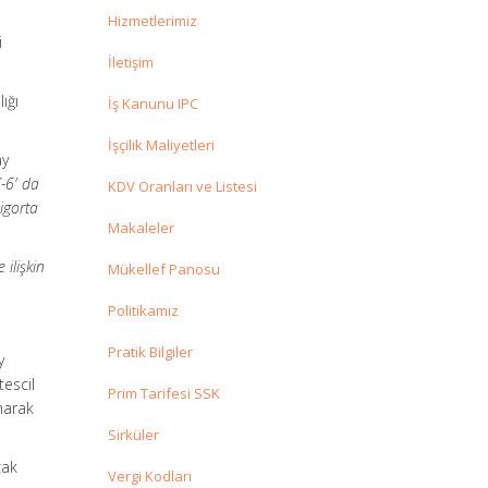
Hizmetlerimiz
i
İletişim
ığı
İş Kanunu IPC
İşçilik Maliyetleri
ay
-6′ da
KDV Oranları ve Listesi
Sigorta
Makaleler
 ilişkin
Mükellef Panosu
Politikamız
Pratik Bilgiler
y
tescil
Prim Tarifesi SSK
narak
Sirküler
cak
Vergi Kodları