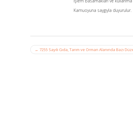
işlem basamakları ve kullanma 
Kamuoyuna saygıyla duyurulur.
Post
←
7255 Sayılı Gıda, Tarım ve Orman Alanında Bazı Dü
navigation