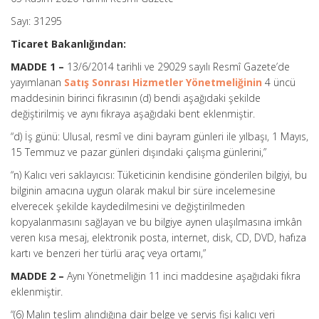
Sayı: 31295
Ticaret Bakanlığından:
MADDE 1 –
13/6/2014 tarihli ve 29029 sayılı Resmî Gazete’de
yayımlanan
Satış Sonrası Hizmetler Yönetmeliğinin
4 üncü
maddesinin birinci fıkrasının (d) bendi aşağıdaki şekilde
değiştirilmiş ve aynı fıkraya aşağıdaki bent eklenmiştir.
“d) İş günü: Ulusal, resmî ve dini bayram günleri ile yılbaşı, 1 Mayıs,
15 Temmuz ve pazar günleri dışındaki çalışma günlerini,”
“n) Kalıcı veri saklayıcısı: Tüketicinin kendisine gönderilen bilgiyi, bu
bilginin amacına uygun olarak makul bir süre incelemesine
elverecek şekilde kaydedilmesini ve değiştirilmeden
kopyalanmasını sağlayan ve bu bilgiye aynen ulaşılmasına imkân
veren kısa mesaj, elektronik posta, internet, disk, CD, DVD, hafıza
kartı ve benzeri her türlü araç veya ortamı,”
MADDE 2 –
Aynı Yönetmeliğin 11 inci maddesine aşağıdaki fıkra
eklenmiştir.
“(6) Malın teslim alındığına dair belge ve servis fişi kalıcı veri