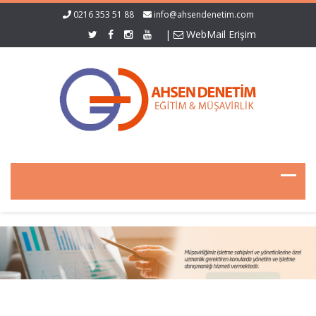
0216 353 51 88
info@ahsendenetim.com
|
WebMail Erişim