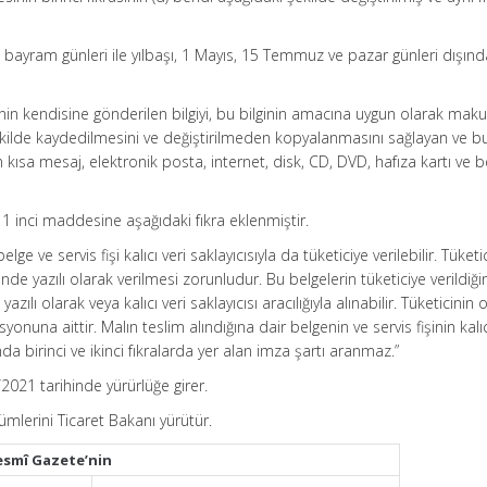
ni bayram günleri ile yılbaşı, 1 Mayıs, 15 Temmuz ve pazar günleri dışınd
ticinin kendisine gönderilen bilgiyi, bu bilginin amacına uygun olarak maku
kilde kaydedilmesini ve değiştirilmeden kopyalanmasını sağlayan ve bu
kısa mesaj, elektronik posta, internet, disk, CD, DVD, hafıza kartı ve b
1 inci maddesine aşağıdaki fıkra eklenmiştir.
elge ve servis fişi kalıcı veri saklayıcısıyla da tüketiciye verilebilir. Tüketi
de yazılı olarak verilmesi zorunludur. Bu belgelerin tüketiciye verildiğin
azılı olarak veya kalıcı veri saklayıcısı aracılığıyla alınabilir. Tüketicinin 
syonuna aittir. Malın teslim alındığına dair belgenin ve servis fişinin kalıc
da birinci ve ikinci fıkralarda yer alan imza şartı aranmaz.”
021 tarihinde yürürlüğe girer.
lerini Ticaret Bakanı yürütür.
esmî Gazete’nin