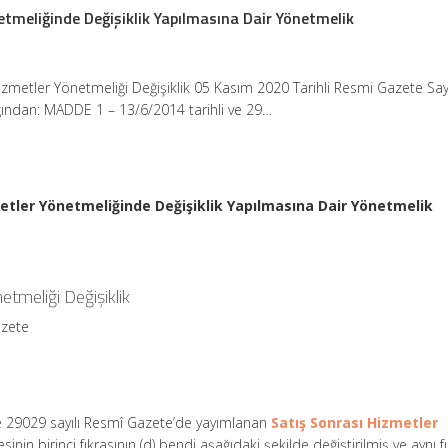
etmeliğinde Değişiklik Yapılmasına Dair Yönetmelik
izmetler Yönetmeliği Değişiklik 05 Kasım 2020 Tarihli Resmi Gazete Say
ğından: MADDE 1 – 13/6/2014 tarihli ve 29…
metler Yönetmeliğinde Değişiklik Yapılmasına Dair Yönetmelik
etmeliği Değişiklik
azete
ve 29029 sayılı Resmî Gazete’de yayımlanan
Satış Sonrası Hizmetler
in birinci fıkrasının (d) bendi aşağıdaki şekilde değiştirilmiş ve aynı f