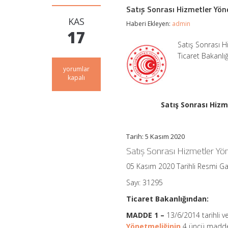
Satış Sonrası Hizmetler Yön
KAS
Haberi Ekleyen:
admin
17
Satış Sonrası H
Ticaret Bakanlı
Satış
yorumlar
Sonrası
kapalı
Hizmetler
Yönetmeliğinde
Değişiklik
Satış Sonrası Hiz
Yapılmasına
Dair
Yönetmelik
Tarih: 5 Kasım 2020
için
Satış Sonrası Hizmetler Yön
05 Kasım 2020 Tarihli Resmi G
Sayı: 31295
Ticaret Bakanlığından:
MADDE 1 –
13/6/2014 tarihli 
Yönetmeliğinin
4 üncü maddesin