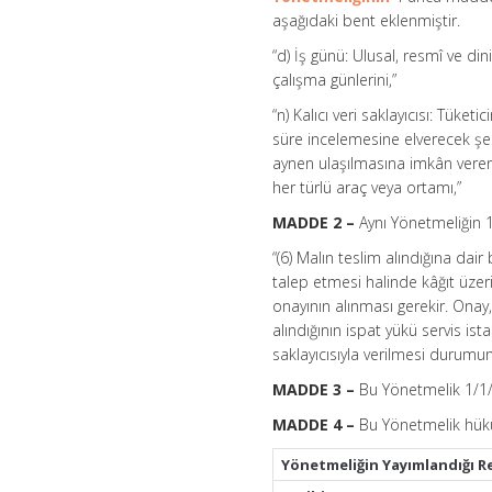
aşağıdaki bent eklenmiştir.
“d) İş günü: Ulusal, resmî ve di
çalışma günlerini,”
“n) Kalıcı veri saklayıcısı: Tüke
süre incelemesine elverecek şe
aynen ulaşılmasına imkân veren 
her türlü araç veya ortamı,”
MADDE 2 –
Aynı Yönetmeliğin 1
“(6) Malın teslim alındığına dair b
talep etmesi halinde kâğıt üzerin
onayının alınması gerekir. Onay, y
alındığının ispat yükü servis ista
saklayıcısıyla verilmesi durumun
MADDE 3 –
Bu Yönetmelik 1/1/2
MADDE 4 –
Bu Yönetmelik hüküm
Yönetmeliğin Yayımlandığı R