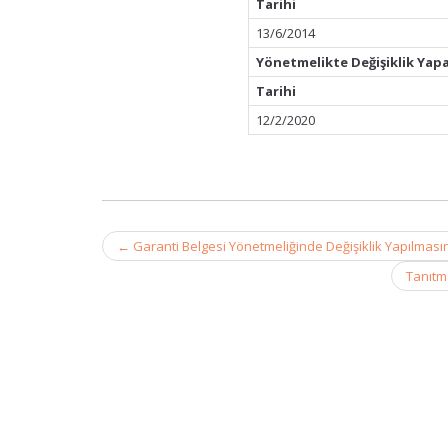
Tarihi
13/6/2014
Yönetmelikte Değişiklik Yap
Tarihi
12/2/2020
Post
←
Garanti Belgesi Yönetmeliğinde Değişiklik Yapılması
navigation
Tanıtm