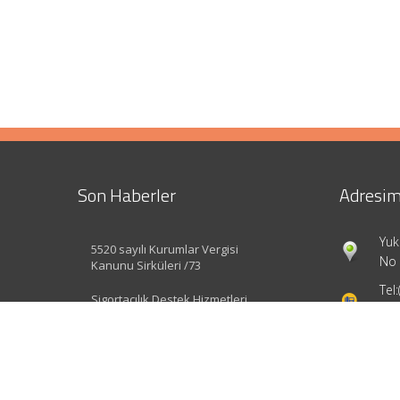
Son Haberler
Adresim
Yuk
5520 sayılı Kurumlar Vergisi
No 
Kanunu Sirküleri /73
Tel:
Sigortacılık Destek Hizmetleri
Yönetmeliği Değişti
inf