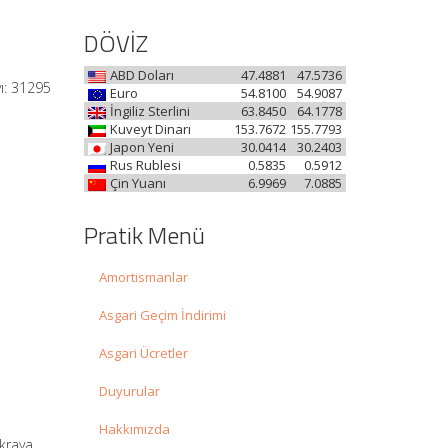
DÖVİZ
ABD Doları
47.4881
47.5736
ı: 31295
Euro
54.8100
54.9087
İngiliz Sterlini
63.8450
64.1778
Kuveyt Dinarı
153.7672
155.7793
Japon Yeni
30.0414
30.2403
Rus Rublesi
0.5835
0.5912
Çin Yuanı
6.9969
7.0885
Pratik Menü
Amortismanlar
Asgari Geçim İndirimi
Asgari Ücretler
Duyurular
Hakkımızda
ıkraya