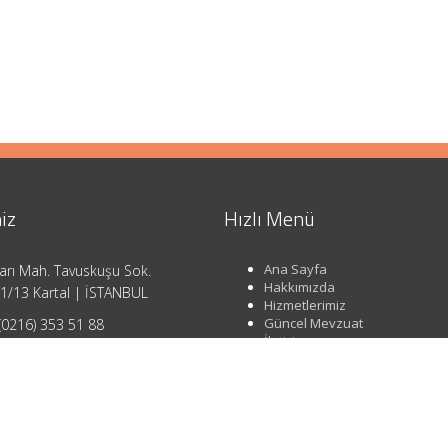
iz
Hızlı Menü
Ana Sayfa
arı Mah. Tavuskuşu Sok.
Hakkımızda
1/13 Kartal | İSTANBUL
Hizmetlerimiz
Güncel Mevzuat
(0216) 353 51 88
İletişim
o@ahsendenetim.com