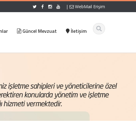
|
WebMail Erişim
nlar
Güncel Mevzuat
İletişim