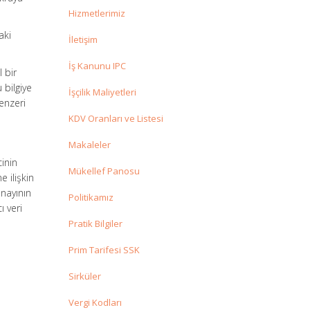
Hizmetlerimiz
aki
İletişim
İş Kanunu IPC
l bir
 bilgiye
İşçilik Maliyetleri
enzeri
KDV Oranları ve Listesi
Makaleler
cinin
Mükellef Panosu
e ilişkin
onayının
Politikamız
ı veri
Pratik Bilgiler
Prim Tarifesi SSK
Sirküler
Vergi Kodları