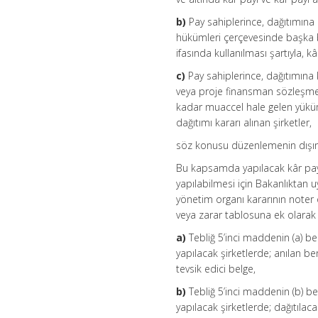
b)
Pay sahiplerince, dağıtımına 
hükümleri çerçevesinde başka 
ifasında kullanılması şartıyla, kâ
c)
Pay sahiplerince, dağıtımına 
veya proje finansman sözleşmel
kadar muaccel hale gelen yüküml
dağıtımı kararı alınan şirketler,
söz konusu düzenlemenin dışın
Bu kapsamda yapılacak kâr payı
yapılabilmesi için Bakanlıktan 
yönetim organı kararının noter 
veya zarar tablosuna ek olarak
a)
Tebliğ 5’inci maddenin (a) be
yapılacak şirketlerde; anılan be
tevsik edici belge,
b)
Tebliğ 5’inci maddenin (b) be
yapılacak şirketlerde; dağıtılac