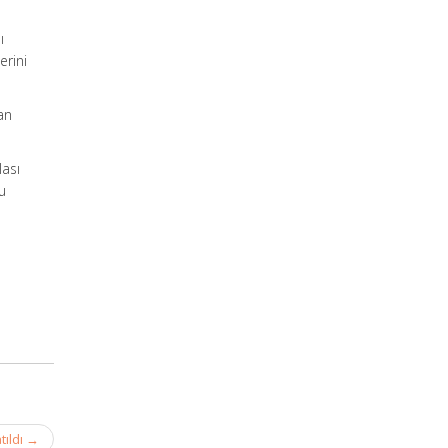
ı
erini
an
lası
u
tıldı
→