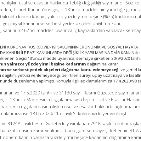
ilişkin usul ve esaslar hakkında Tebliğ değişikliği yayımlandı. Söz k
rketleri, Ticaret Kanunu’nun geçici 13’üncü maddesinin yürürlüğe girme
 yılı net dönem kârının, yalnızca yüzde yirmi beşine (%25) kadarının n
r, geçmiş yıl kârlarını ve serbest yedek akçeleri dağıtıma konu
a, Kanunun 462’nci maddesi uyarınca iç kaynaklardan yapılacak serma
ILI YENİ KORONAVİRÜS (COVID-19) SALGINININ EKONOMİK VE SOSYAL HAYATA
NDA KANUN İLE BAZI KANUNLARDA DEĞİŞİKLİK YAPILMASINA DAİR KANUN ile
eklenen Geçici 13’üncü madde uyarınca; sermaye şirketleri 30/9/2020 tarih
ının yalnızca yüzde yirmi beşine kadarının
dağıtımına karar
rının ve serbest yedek akçeleri dağıtıma konu edemeyeceği
ve genel k
dağıtımı yetkisi verilemeyeceği; belirtilen süreyi üç ay uzatmaya ve kısal
önünde düzenleme yapılmıştı. Konuyla ilgili açıklamalarımıza 17.4.2020/98 sa
zırlanan ve 17.5.2020 tarihli ve 31130 sayılı Resmi Gazetede yayımlana
Geçici 13’üncü Maddesinin Uygulanmasına İlişkin Usul ve Esaslar Hakkı
i maddenin uygulanmasına ilişkin usul ve esaslar hakkında açıklamalard
amalarımıza ise 18.05.2020/115 sayılı Sirkülerimizde yer verilmişti.
li ve 31248 sayılı Resmi Gazetede yayımlanan 2948 sayılı Cumhurbaşkan
ha uzatılmasına karar verilmesi; buna göre sermaye şirketlerinin 31 Ara
et dönem kârının yalnızca yüzde yirmi beşine kadarının dağıtımına kara