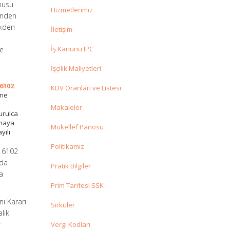
onusu
Hizmetlerimiz
sinden
akden
İletişim
İş Kanunu IPC
ye
İşçilik Maliyetleri
6102
KDV Oranları ve Listesi
ine
Makaleler
urulca
tmaya
Mükellef Panosu
yılı
Politikamız
n 6102
nda
Pratik Bilgiler
a
Prim Tarifesi SSK
ı Kararı
Sirküler
lık
r
Vergi Kodları