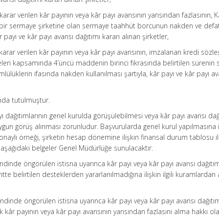
karar verilen kâr payının veya kâr payı avansının yarısından fazlasının, 
bir sermaye şirketine olan sermaye taahhüt borcunun nakden ve defa
r payı ve kâr payı avansı dağıtımı kararı alınan şirketler,
karar verilen kâr payının veya kâr payı avansının, imzalanan kredi sözl
eri kapsamında 4’üncü maddenin birinci fıkrasında belirtilen sürenin
ülüklerin ifasında nakden kullanılması şartıyla, kâr payı ve kâr payı av
da tutulmuştur.
 dağıtımlarının genel kurulda görüşülebilmesi veya kâr payı avansı dağ
uygun görüş alınması zorunludur. Başvurularda genel kurul yapılmasına i
onaylı örneği, şirketin hesap dönemine ilişkin finansal durum tablosu il
 aşağıdaki belgeler Genel Müdürlüğe sunulacaktır.
ndinde öngörülen istisna uyarınca kâr payı veya kâr payı avansı dağıtım
ntte belirtilen desteklerden yararlanılmadığına ilişkin ilgili kuramlardan
ndinde öngörülen istisna uyarınca kâr payı veya kâr payı avansı dağıtı
ak kâr payının veya kâr payı avansının yarısından fazlasını alma hakkı ola