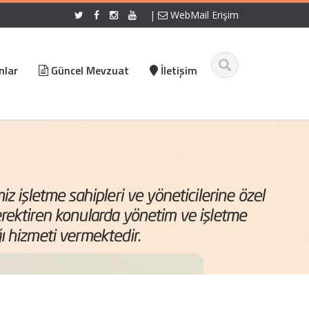
|
WebMail Erişim
nlar
Güncel Mevzuat
İletişim