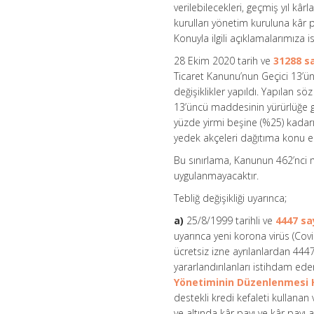
verilebilecekleri, geçmiş yıl kâ
kurulları yönetim kuruluna kâr 
Konuyla ilgili açıklamalarımıza i
28 Ekim 2020 tarih ve
31288 s
Ticaret Kanunu’nun Geçici 13’ü
değişiklikler yapıldı. Yapılan s
13’üncü maddesinin yürürlüğe g
yüzde yirmi beşine (%25) kadarın
yedek akçeleri dağıtıma konu 
Bu sınırlama, Kanunun 462’nci 
uygulanmayacaktır.
Tebliğ değişikliği uyarınca;
a)
25/8/1999 tarihli ve
4447 sa
uyarınca yeni korona virüs (Cov
ücretsiz izne ayrılanlardan 44
yararlandırılanları istihdam ede
Yönetiminin Düzenlenmesi
destekli kredi kefaleti kullana
ve altında kâr payı ve kâr payı a