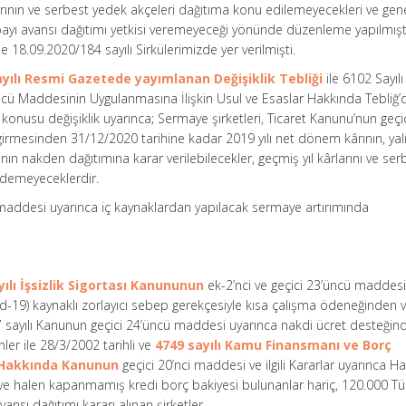
rlarının ve serbest yedek akçeleri dağıtıma konu edilemeyecekleri ve gen
payı avansı dağıtımı yetkisi veremeyeceği yönünde düzenleme yapılmışt
se 18.09.2020/184 sayılı Sirkülerimizde yer verilmişti.
ayılı Resmi Gazetede yayımlanan Değişiklik Tebliği
ile 6102 Sayılı
ncü Maddesinin Uygulanmasına İlişkin Usul ve Esaslar Hakkında Tebliğ’
öz konusu değişiklik uyarınca; Sermaye şirketleri, Ticaret Kanunu’nun geçi
irmesinden 31/12/2020 tarihine kadar 2019 yılı net dönem kârının, yal
ın nakden dağıtımına karar verilebilecekler, geçmiş yıl kârlarını ve ser
edemeyeceklerdir.
maddesi uyarınca iç kaynaklardan yapılacak sermaye artırımında
yılı İşsizlik Sigortası Kanununun
ek-2’nci ve geçici 23’üncü maddes
id-19) kaynaklı zorlayıcı sebep gerekçesiyle kısa çalışma ödeneğinden 
47 sayılı Kanunun geçici 24’üncü maddesi uyarınca nakdi ücret desteğin
nler ile 28/3/2002 tarihli ve
4749 sayılı Kamu Finansmanı ve Borç
 Hakkında Kanunun
geçici 20’nci maddesi ve ilgili Kararlar uyarınca H
n ve halen kapanmamış kredi borç bakiyesi bulunanlar hariç, 120.000 Tür
vansı dağıtımı kararı alınan şirketler,