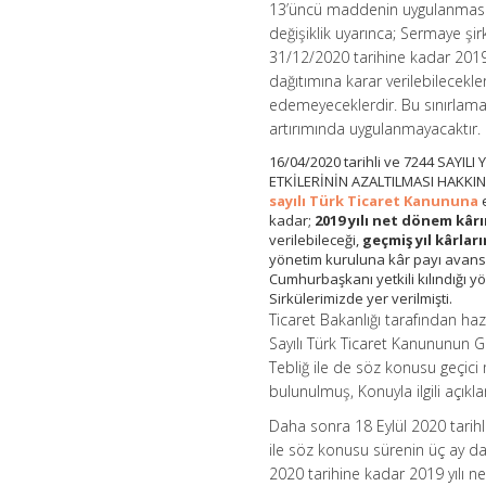
13’üncü maddenin uygulanmasına 
değişiklik uyarınca; Sermaye şi
31/12/2020 tarihine kadar 2019
dağıtımına karar verilebilecekle
edemeyeceklerdir. Bu sınırlam
artırımında uygulanmayacaktır.
16/04/2020 tarihli ve 7244 SAY
ETKİLERİNİN AZALTILMASI HAKKI
sayılı Türk Ticaret Kanununa
kadar;
2019 yılı net dönem kâr
verilebileceği,
geçmiş yıl kârla
yönetim kuruluna kâr payı avansı 
Cumhurbaşkanı yetkili kılındığı y
Sirkülerimizde yer verilmişti.
Ticaret Bakanlığı tarafından ha
Sayılı Türk Ticaret Kanununun 
Tebliğ ile de söz konusu geçic
bulunulmuş, Konuyla ilgili açıkl
Daha sonra 18 Eylül 2020 tarih
ile söz konusu sürenin üç ay da
2020 tarihine kadar 2019 yılı n