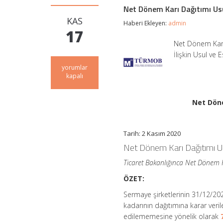
Net Dönem Karı Dağıtımı Usul
KAS
Haberi Ekleyen:
admin
17
Net Dönem Karı 
İlişkin Usul ve
Net
yorumlar
Dönem
kapalı
Karı
Dağıtımı
Usul
Net Döne
ve
Esasları
Yeniden
Tarih: 2 Kasım 2020
Belirlendi
için
Net Dönem Karı Dağıtımı Us
Ticaret Bakanlığınca Net Dönem Kâ
ÖZET:
Sermaye şirketlerinin 31/12/202
kadarının dağıtımına karar veri
edilememesine yönelik olarak