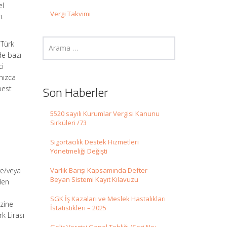
el
Vergi Takvimi
ı.
 Türk
de bazı
ci
nızca
Son Haberler
best
5520 sayılı Kurumlar Vergisi Kanunu
Sirküleri /73
Sigortacılık Destek Hizmetleri
Yönetmeliği Değişti
i
ve/veya
Varlık Barışı Kapsamında Defter-
Beyan Sistemi Kayıt Kılavuzu
den
SGK İş Kazaları ve Meslek Hastalıkları
azine
İstatistikleri – 2025
k Lirası