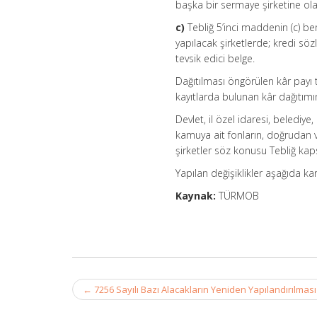
başka bir sermaye şirketine ol
c)
Tebliğ 5’inci maddenin (c) be
yapılacak şirketlerde; kredi sö
tevsik edici belge.
Dağıtılması öngörülen kâr payı t
kayıtlarda bulunan kâr dağıtım
Devlet, il özel idaresi, belediye
kamuya ait fonların, doğrudan v
şirketler söz konusu Tebliğ kap
Yapılan değişiklikler aşağıda kar
Kaynak:
TÜRMOB
Post
←
7256 Sayılı Bazı Alacakların Yeniden Yapılandırılmas
navigation