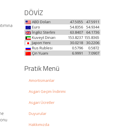
DÖVİZ
ABD Doları
47.5055
47.5911
ıtımına
Euro
54.8356
54.9344
İngiliz Sterlini
63.8407
64.1736
Kuveyt Dinarı
153.8237
155.8365
Japon Yeni
30.0218
30.2206
Rus Rublesi
0.5796
0.5872
Çin Yuanı
6.9991
7.0907
Pratik Menü
Amortismanlar
Asgari Geçim İndirimi
Asgari Ücretler
ine
Duyurular
 konu
Hakkımızda
i