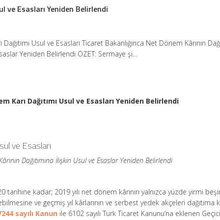
 ve Esasları Yeniden Belirlendi
Dağıtımı Usul ve Esasları Ticaret Bakanlığınca Net Dönem Kârının Dağ
 Esaslar Yeniden Belirlendi ÖZET: Sermaye şi…
m Karı Dağıtımı Usul ve Esasları Yeniden Belirlendi
ul ve Esasları
rının Dağıtımına İlişkin Usul ve Esaslar Yeniden Belirlendi
0 tarihine kadar; 2019 yılı net dönem kârının yalnızca yüzde yirmi beş
lebilmesine ve geçmiş yıl kârlarının ve serbest yedek akçeleri dağıtıma
7244 sayılı Kanun
ile 6102 sayılı Türk Ticaret Kanunu’na eklenen Geçic