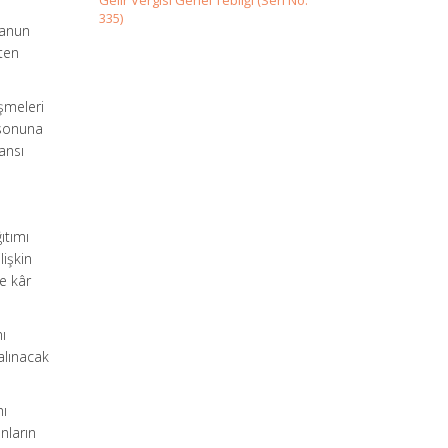
Gelir Vergisi Genel Tebliği (Seri No:
335)
Kanun
ten
eşmeleri
 sonuna
ansı
ıtımı
lişkin
e kâr
ı
 alınacak
mı
nların