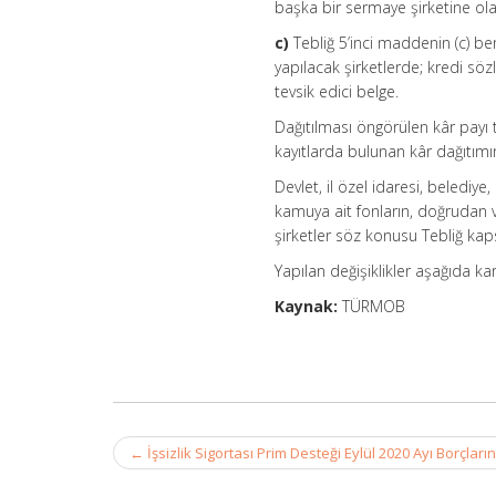
başka bir sermaye şirketine ol
c)
Tebliğ 5’inci maddenin (c) be
yapılacak şirketlerde; kredi sö
tevsik edici belge.
Dağıtılması öngörülen kâr payı t
kayıtlarda bulunan kâr dağıtım
Devlet, il özel idaresi, belediye
kamuya ait fonların, doğrudan v
şirketler söz konusu Tebliğ kap
Yapılan değişiklikler aşağıda kar
Kaynak:
TÜRMOB
Post
←
İşsizlik Sigortası Prim Desteği Eylül 2020 Ayı Borçlar
navigation