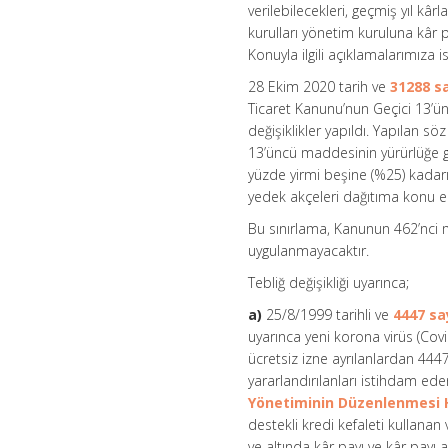
verilebilecekleri, geçmiş yıl kâ
kurulları yönetim kuruluna kâr 
Konuyla ilgili açıklamalarımıza i
28 Ekim 2020 tarih ve
31288 s
Ticaret Kanunu’nun Geçici 13’ü
değişiklikler yapıldı. Yapılan s
13’üncü maddesinin yürürlüğe g
yüzde yirmi beşine (%25) kadarın
yedek akçeleri dağıtıma konu 
Bu sınırlama, Kanunun 462’nci 
uygulanmayacaktır.
Tebliğ değişikliği uyarınca;
a)
25/8/1999 tarihli ve
4447 sa
uyarınca yeni korona virüs (Cov
ücretsiz izne ayrılanlardan 44
yararlandırılanları istihdam ede
Yönetiminin Düzenlenmesi
destekli kredi kefaleti kullana
ve altında kâr payı ve kâr payı a