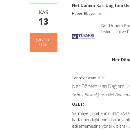
Net Dönem Karı Dağıtımı Usul
KAS
Haberi Ekleyen:
admin
13
Net Dönem Karı 
İlişkin Usul ve
Net
yorumlar
Dönem
kapalı
Karı
Dağıtımı
Usul
Net Döne
ve
Esasları
Yeniden
Tarih: 2 Kasım 2020
Belirlendi
için
Net Dönem Karı Dağıtımı Us
Ticaret Bakanlığınca Net Dönem Kâ
ÖZET:
Sermaye şirketlerinin 31/12/202
kadarının dağıtımına karar veri
edilememesine yönelik olarak