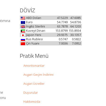
DÖVİZ
ABD Doları
47.5229
47.6085
ıtımına
Euro
54.7749
54.8736
İngiliz Sterlini
63.7878
64.1203
Kuveyt Dinarı
153.8799
155.8934
Japon Yeni
29.9375
30.1357
Rus Rublesi
0.5747
0.5822
Çin Yuanı
7.0036
7.0952
Pratik Menü
Amortismanlar
Asgari Geçim İndirimi
Asgari Ücretler
ine
Duyurular
 konu
Hakkımızda
i