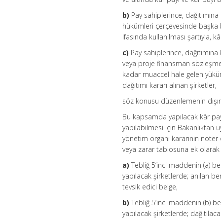
b)
Pay sahiplerince, dağıtımına 
hükümleri çerçevesinde başka 
ifasında kullanılması şartıyla, kâ
c)
Pay sahiplerince, dağıtımına 
veya proje finansman sözleşmel
kadar muaccel hale gelen yüküml
dağıtımı kararı alınan şirketler,
söz konusu düzenlemenin dışın
Bu kapsamda yapılacak kâr payı
yapılabilmesi için Bakanlıktan 
yönetim organı kararının noter 
veya zarar tablosuna ek olarak
a)
Tebliğ 5’inci maddenin (a) be
yapılacak şirketlerde; anılan be
tevsik edici belge,
b)
Tebliğ 5’inci maddenin (b) be
yapılacak şirketlerde; dağıtılac