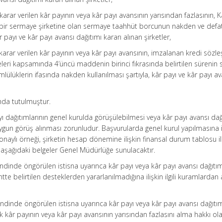
karar verilen kâr payının veya kâr payı avansının yarısından fazlasının, 
bir sermaye şirketine olan sermaye taahhüt borcunun nakden ve defa
r payı ve kâr payı avansı dağıtımı kararı alınan şirketler,
karar verilen kâr payının veya kâr payı avansının, imzalanan kredi sözl
eri kapsamında 4’üncü maddenin birinci fıkrasında belirtilen sürenin
ülüklerin ifasında nakden kullanılması şartıyla, kâr payı ve kâr payı av
da tutulmuştur.
 dağıtımlarının genel kurulda görüşülebilmesi veya kâr payı avansı dağ
uygun görüş alınması zorunludur. Başvurularda genel kurul yapılmasına i
onaylı örneği, şirketin hesap dönemine ilişkin finansal durum tablosu il
 aşağıdaki belgeler Genel Müdürlüğe sunulacaktır.
ndinde öngörülen istisna uyarınca kâr payı veya kâr payı avansı dağıtım
ntte belirtilen desteklerden yararlanılmadığına ilişkin ilgili kuramlardan
ndinde öngörülen istisna uyarınca kâr payı veya kâr payı avansı dağıtı
ak kâr payının veya kâr payı avansının yarısından fazlasını alma hakkı ola