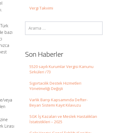
el
Vergi Takvimi
ı.
 Türk
de bazı
ci
nızca
Son Haberler
best
5520 sayılı Kurumlar Vergisi Kanunu
Sirküleri /73
Sigortacılık Destek Hizmetleri
Yönetmeliği Değişti
i
ve/veya
Varlık Barışı Kapsamında Defter-
Beyan Sistemi Kayıt Kılavuzu
den
SGK İş Kazaları ve Meslek Hastalıkları
azine
İstatistikleri – 2025
k Lirası