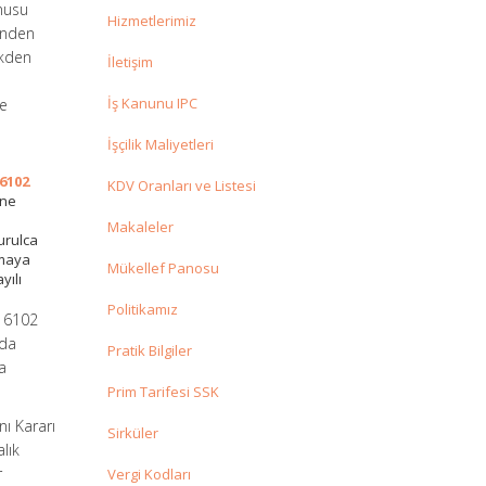
onusu
Hizmetlerimiz
sinden
akden
İletişim
İş Kanunu IPC
ye
İşçilik Maliyetleri
6102
KDV Oranları ve Listesi
ine
Makaleler
urulca
tmaya
Mükellef Panosu
yılı
Politikamız
n 6102
nda
Pratik Bilgiler
a
Prim Tarifesi SSK
ı Kararı
Sirküler
lık
r
Vergi Kodları