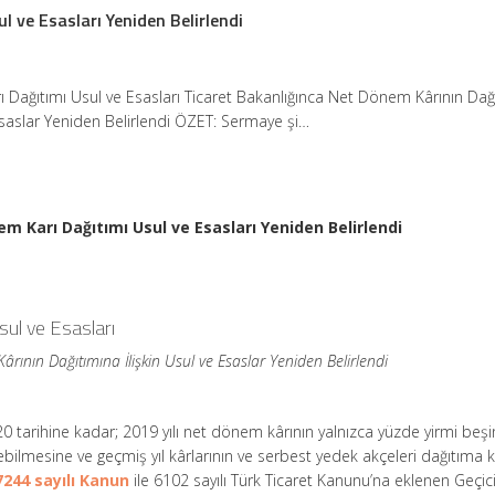
 ve Esasları Yeniden Belirlendi
Dağıtımı Usul ve Esasları Ticaret Bakanlığınca Net Dönem Kârının Dağ
 Esaslar Yeniden Belirlendi ÖZET: Sermaye şi…
m Karı Dağıtımı Usul ve Esasları Yeniden Belirlendi
ul ve Esasları
rının Dağıtımına İlişkin Usul ve Esaslar Yeniden Belirlendi
0 tarihine kadar; 2019 yılı net dönem kârının yalnızca yüzde yirmi beş
lebilmesine ve geçmiş yıl kârlarının ve serbest yedek akçeleri dağıtıma
7244 sayılı Kanun
ile 6102 sayılı Türk Ticaret Kanunu’na eklenen Geçic