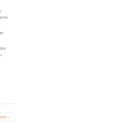
ı
erini
an
lası
u
tıldı
→