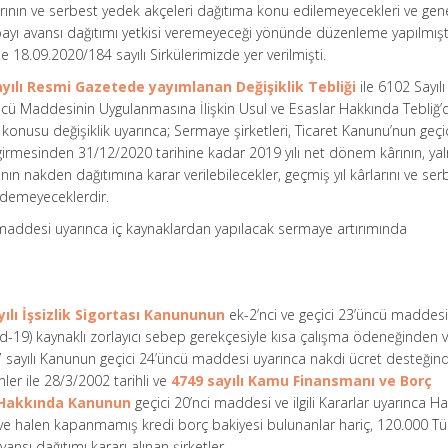
rlarının ve serbest yedek akçeleri dağıtıma konu edilemeyecekleri ve gen
payı avansı dağıtımı yetkisi veremeyeceği yönünde düzenleme yapılmışt
se 18.09.2020/184 sayılı Sirkülerimizde yer verilmişti.
ayılı Resmi Gazetede yayımlanan Değişiklik Tebliği
ile 6102 Sayılı
ncü Maddesinin Uygulanmasına İlişkin Usul ve Esaslar Hakkında Tebliğ’
öz konusu değişiklik uyarınca; Sermaye şirketleri, Ticaret Kanunu’nun geçi
irmesinden 31/12/2020 tarihine kadar 2019 yılı net dönem kârının, yal
ın nakden dağıtımına karar verilebilecekler, geçmiş yıl kârlarını ve ser
edemeyeceklerdir.
maddesi uyarınca iç kaynaklardan yapılacak sermaye artırımında
yılı İşsizlik Sigortası Kanununun
ek-2’nci ve geçici 23’üncü maddes
id-19) kaynaklı zorlayıcı sebep gerekçesiyle kısa çalışma ödeneğinden 
47 sayılı Kanunun geçici 24’üncü maddesi uyarınca nakdi ücret desteğin
nler ile 28/3/2002 tarihli ve
4749 sayılı Kamu Finansmanı ve Borç
 Hakkında Kanunun
geçici 20’nci maddesi ve ilgili Kararlar uyarınca H
n ve halen kapanmamış kredi borç bakiyesi bulunanlar hariç, 120.000 Tür
vansı dağıtımı kararı alınan şirketler,