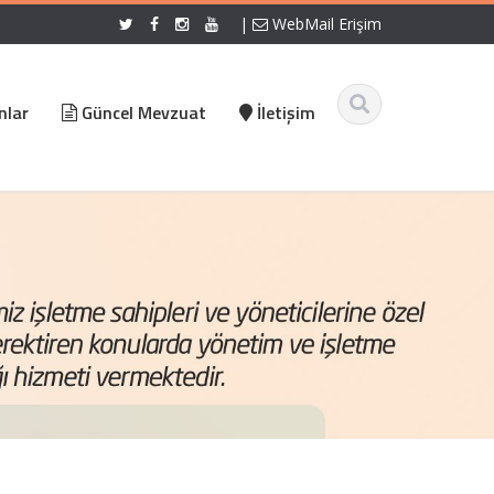
|
WebMail Erişim
nlar
Güncel Mevzuat
İletişim