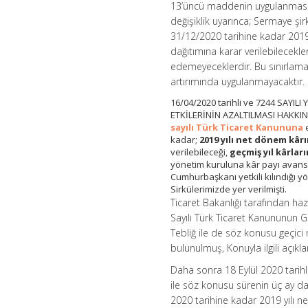
13’üncü maddenin uygulanmasına 
değişiklik uyarınca; Sermaye şi
31/12/2020 tarihine kadar 2019
dağıtımına karar verilebilecekle
edemeyeceklerdir. Bu sınırlam
artırımında uygulanmayacaktır.
16/04/2020 tarihli ve 7244 SAY
ETKİLERİNİN AZALTILMASI HAKKI
sayılı Türk Ticaret Kanununa
kadar;
2019 yılı net dönem kâr
verilebileceği,
geçmiş yıl kârla
yönetim kuruluna kâr payı avansı 
Cumhurbaşkanı yetkili kılındığı y
Sirkülerimizde yer verilmişti.
Ticaret Bakanlığı tarafından ha
Sayılı Türk Ticaret Kanununun 
Tebliğ ile de söz konusu geçic
bulunulmuş, Konuyla ilgili açıkl
Daha sonra 18 Eylül 2020 tarih
ile söz konusu sürenin üç ay da
2020 tarihine kadar 2019 yılı n