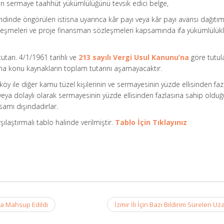
an sermaye taahhüt yükümlülüğünü tevsik edici belge,
ndinde öngörülen istisna uyarınca kâr payı veya kâr payı avansı dağıtım
zleşmeleri ve proje finansman sözleşmeleri kapsamında ifa yükümlülükl
utarı. 4/1/1961 tarihli ve
213 sayılı Vergi Usul Kanunu’na
göre tutul
ına konu kaynakların toplam tutarını aşamayacaktır.
, köy ile diğer kamu tüzel kişilerinin ve sermayesinin yüzde ellisinden faz
eya dolaylı olarak sermayesinin yüzde ellisinden fazlasına sahip olduğ
samı dışındadırlar.
şılaştırmalı tablo halinde verilmiştir.
Tablo İçin Tıklayınız
ına Mahsup Edildi
İzmir İli İçin Bazı Bildirim Süreleri Uza