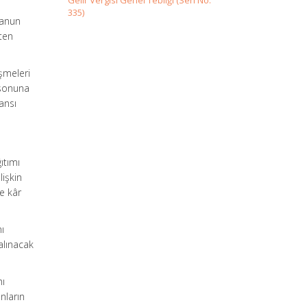
Gelir Vergisi Genel Tebliği (Seri No:
335)
Kanun
ten
eşmeleri
 sonuna
ansı
ıtımı
lişkin
e kâr
ı
 alınacak
mı
nların