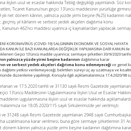
ilişkin usul ve esaslar hakkında Tebliğ değişikliği yayımlandı. Söz k
rketleri, Ticaret Kanunu’nun geçici 13’üncü maddesinin yürürlüğe girme
 yılı net dönem kârının, yalnızca yüzde yirmi beşine (%25) kadarının n
r, geçmiş yıl kârlarını ve serbest yedek akçeleri dağıtıma konu
a, Kanunun 462’nci maddesi uyarınca iç kaynaklardan yapılacak serma
ILI YENİ KORONAVİRÜS (COVID-19) SALGINININ EKONOMİK VE SOSYAL HAYATA
NDA KANUN İLE BAZI KANUNLARDA DEĞİŞİKLİK YAPILMASINA DAİR KANUN ile
eklenen Geçici 13’üncü madde uyarınca; sermaye şirketleri 30/9/2020 tarih
ının yalnızca yüzde yirmi beşine kadarının
dağıtımına karar
rının ve serbest yedek akçeleri dağıtıma konu edemeyeceği
ve genel k
dağıtımı yetkisi verilemeyeceği; belirtilen süreyi üç ay uzatmaya ve kısal
önünde düzenleme yapılmıştı. Konuyla ilgili açıklamalarımıza 17.4.2020/98 sa
zırlanan ve 17.5.2020 tarihli ve 31130 sayılı Resmi Gazetede yayımlana
Geçici 13’üncü Maddesinin Uygulanmasına İlişkin Usul ve Esaslar Hakkı
i maddenin uygulanmasına ilişkin usul ve esaslar hakkında açıklamalard
amalarımıza ise 18.05.2020/115 sayılı Sirkülerimizde yer verilmişti.
li ve 31248 sayılı Resmi Gazetede yayımlanan 2948 sayılı Cumhurbaşkan
ha uzatılmasına karar verilmesi; buna göre sermaye şirketlerinin 31 Ara
et dönem kârının yalnızca yüzde yirmi beşine kadarının dağıtımına kara