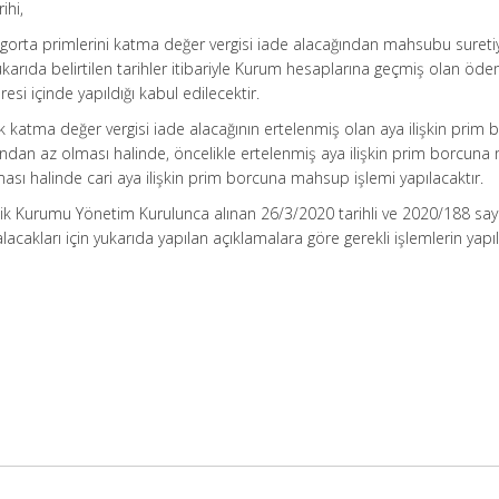
ihi,
igorta primlerini katma değer vergisi iade alacağından mahsubu sureti
ukarıda belirtilen tarihler itibariyle Kurum hesaplarına geçmiş olan öd
i içinde yapıldığı kabul edilecektir.
 katma değer vergisi iade alacağının ertelenmiş olan aya ilişkin prim b
ından az olması halinde, öncelikle ertelenmiş aya ilişkin prim borcun
ması halinde cari aya ilişkin prim borcuna mahsup işlemi yapılacaktır.
nlik Kurumu Yönetim Kurulunca alınan 26/3/2020 tarihli ve 2020/188 sayı
akları için yukarıda yapılan açıklamalara göre gerekli işlemlerin yapı