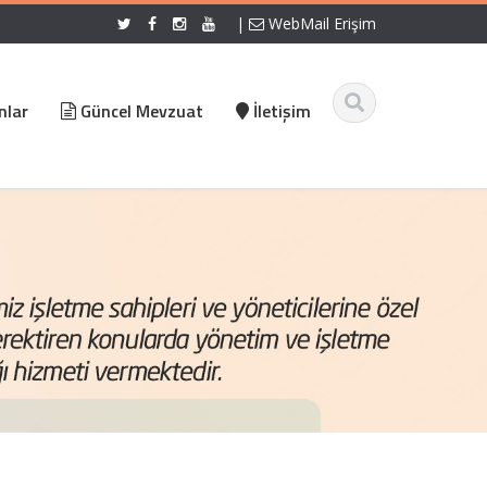
|
WebMail Erişim
nlar
Güncel Mevzuat
İletişim