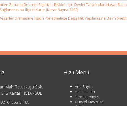
ilen Zorunlu Deprem Sigortası Riskleri İçin Devlet Tarafından Hasar Fazla
ağlanmasına İlişkin Karar (Karar Sayısı: 3180)
Değerlendirilmesine İlişkin Yönetmelikte Değişiklik Yapılmasına Dair Yönet
iz
Hızlı Menü
Ana Sayfa
arı Mah. Tavuskuşu Sok.
Hakkımızda
1/13 Kartal | İSTANBUL
Hizmetlerimiz
Güncel Mevzuat
(0216) 353 51 88
İletişim
o@ahsendenetim.com