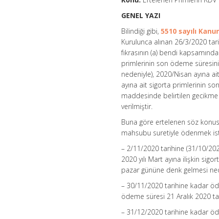
GENEL YAZI
Bilindiği gibi,
5510 sayılı Kanu
Kurulunca alınan 26/3/2020 tari
fıkrasının (a) bendi kapsamında 
primlerinin son ödeme süresini
nedeniyle), 2020/Nisan ayına a
ayına ait sigorta primlerinin s
maddesinde belirtilen gecikme
verilmiştir.
Buna göre ertelenen söz konusu
mahsubu suretiyle ödenmek is
– 2/11/2020 tarihine (31/10/2
2020 yılı Mart ayına ilişkin sig
pazar gününe denk gelmesi ned
– 30/11/2020 tarihine kadar öden
ödeme süresi 21 Aralık 2020 ta
– 31/12/2020 tarihine kadar öden