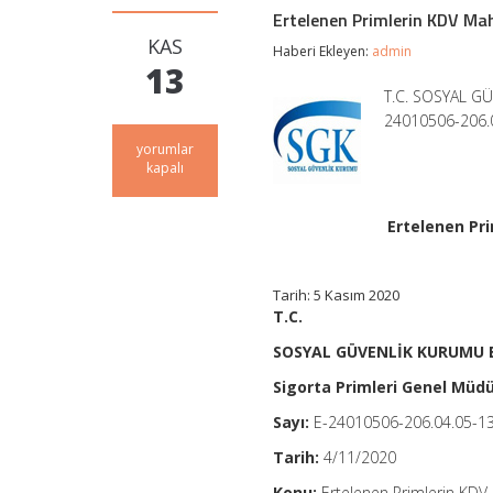
Ertelenen Primlerin KDV Ma
KAS
Haberi Ekleyen:
admin
13
T.C. SOSYAL GÜ
24010506-206.0
Ertelenen
yorumlar
Primlerin
kapalı
KDV
Mahsubu
Yoluyla
Ertelenen Pr
Ödenmesi
–
SGK
Tarih: 5 Kasım 2020
Genel
T.C.
Yazı
için
SOSYAL GÜVENLİK KURUMU 
Sigorta Primleri Genel Müd
Sayı:
E-24010506-206.04.05-1
Tarih:
4/11/2020
Konu:
Ertelenen Primlerin KD