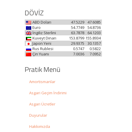
DÖVİZ
ABD Doları
47.5229
47.6085
-
Euro
54.7749
54.8736
İngiliz Sterlini
63.7878
64.1203
Kuveyt Dinarı
153.8799
155.8934
Japon Yeni
29.9375
30.1357
Rus Rublesi
0.5747
0.5822
Çin Yuanı
7.0036
7.0952
Pratik Menü
Amortismanlar
Asgari Geçim İndirimi
Asgari Ücretler
Duyurular
Hakkımızda