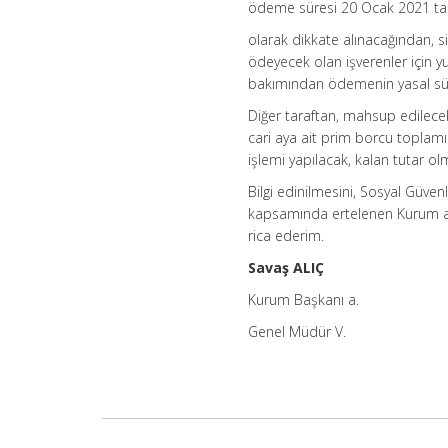
ödeme süresi 20 Ocak 2021 tar
olarak dikkate alınacağından, s
ödeyecek olan işverenler için y
bakımından ödemenin yasal süres
Diğer taraftan, mahsup edilecek
cari aya ait prim borcu toplam
işlemi yapılacak, kalan tutar ol
Bilgi edinilmesini, Sosyal Güve
kapsamında ertelenen Kurum alac
rica ederim.
Savaş ALIÇ
Kurum Başkanı a.
Genel Müdür V.