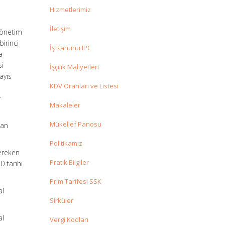
Hizmetlerimiz
İletişim
Yönetim
irinci
İş Kanunu IPC
a
si
İşçilik Maliyetleri
ayıs
KDV Oranları ve Listesi
r
Makaleler
Mükellef Panosu
dan
Politikamız
ereken
Pratik Bilgiler
0 tarihi
Prim Tarifesi SSK
al
Sirküler
al
Vergi Kodları