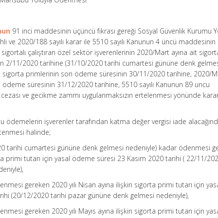
nun
91 inci maddesinin üçüncü fıkrası gereği Sosyal Güvenlik Kurumu 
hli ve 2020/188 sayılı karar ile 5510 sayılı Kanunun 4 üncü maddesinin b
sigortalı çalıştıran özel sektör işverenlerinin 2020/Mart ayına ait sigort
n 2/11/2020 tarihine (31/10/2020 tarihi cumartesi gününe denk gelme
it sigorta primlerinin son ödeme süresinin 30/11/2020 tarihine, 2020/M
on ödeme süresinin 31/12/2020 tarihine, 5510 sayılı Kanunun 89 uncu
 cezası ve gecikme zammı uygulanmaksızın ertelenmesi yönünde kara
 ödemelerin işverenler tarafından katma değer vergisi iade alacağın
tenmesi halinde;
020 tarihi cumartesi gününe denk gelmesi nedeniyle) kadar ödenmesi g
orta primi tutarı için yasal ödeme süresi 23 Kasım 2020 tarihi ( 22/11/202
eniyle),
mesi gereken 2020 yılı Nisan ayına ilişkin sigorta primi tutarı için yas
rihi (20/12/2020 tarihi pazar gününe denk gelmesi nedeniyle),
mesi gereken 2020 yılı Mayıs ayına ilişkin sigorta primi tutarı için yas