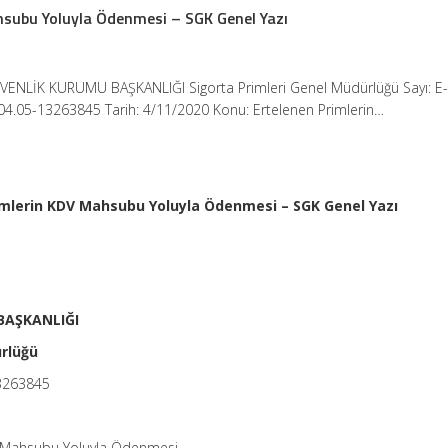
hsubu Yoluyla Ödenmesi – SGK Genel Yazı
VENLİK KURUMU BAŞKANLIĞI Sigorta Primleri Genel Müdürlüğü Sayı: E
4.05-13263845 Tarih: 4/11/2020 Konu: Ertelenen Primlerin…
imlerin KDV Mahsubu Yoluyla Ödenmesi – SGK Genel Yazı
BAŞKANLIĞI
ürlüğü
3263845
V Mahsubu Yoluyla Ödenmesi