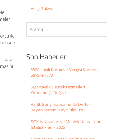
Vergi Takvimi
yle
emeler
orcu ile
a mahsup
Son Haberler
lı karar
lmasını
5520 sayılı Kurumlar Vergisi Kanunu
Sirküleri /73
Sigortacılık Destek Hizmetleri
Yönetmeliği Değişti
Varlık Barışı Kapsamında Defter-
Beyan Sistemi Kayıt Kılavuzu
SGK İş Kazaları ve Meslek Hastalıkları
İstatistikleri – 2025