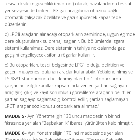
tesisatı kıvılcım güvenlikli (ex-proof) olarak, havalandırma tesisatı
yer seviyesinde biriken LPG gazını algılama cihazına bağlı
otomatik çalışacak özellikte ve gazı süpürecek kapasitede
düzenlenir.
d) LPG’li araçların alınacağı otoparkların zemininde, uygun eğimde
dere oluşturularak su drenajı sağlanır. Bu bölümlerde ızgara
sistemi kullanılmaz. Dere sisteminin tahliye noktalarında gaz
geçişini engelleyecek sifonlu rögarlar kullanılır.
e) Bu otoparkları, tescil belgesinde LPG’li olduğu belirtilen ve
geçerli muayenesi bulunan araçlar kullanabilir. Yetkilendirilmiş ve
TS 9881 standardında belirlenmiş olan Tip 1 otoparklarda
çalışanlar ile ilgili kurallar kapsamında verilen şartlan sağlayan
araç giriş-çıkış ve kayıt sorumlusu görevlilerce araçların belirtilen
şartları sağlayıp sağlamadığı kontrol edilir, şartları sağlamayan
LPGTi araçlar söz konusu otoparklara alınmaz.”
MADDE 5-
Aynı Yönetmeliğin 130 uncu maddesinin birinci
fıkrasında yer alan “Başbakanlık” ibaresi yürürlükten kaldırılmıştır.
MADDE 6
– Aynı Yönetmeliğin 170 inci maddesinde yer alan
“Bayındırlık ve İskân Bakanlığınca” ibaresi “Çevre ve Şehircilik