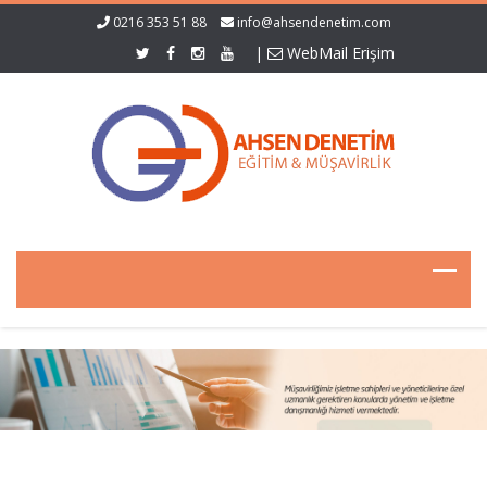
0216 353 51 88
info@ahsendenetim.com
|
WebMail Erişim