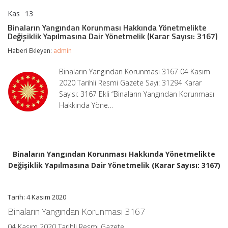
Kas
13
Binaların
yorumlar kapalı
Yangından
Binaların Yangından Korunması Hakkında Yönetmelikte
Korunması
Değişiklik Yapılmasına Dair Yönetmelik (Karar Sayısı: 3167)
Hakkında
Yönetmelikte
Haberi Ekleyen:
admin
Değişiklik
Yapılmasına
Binaların Yangından Korunması 3167 04 Kasım
Dair
2020 Tarihli Resmi Gazete Sayı: 31294 Karar
Yönetmelik
(Karar
Sayısı: 3167 Ekli “Binaların Yangından Korunması
Sayısı:
Hakkında Yöne…
3167)
için
Binaların Yangından Korunması Hakkında Yönetmelikte
Değişiklik Yapılmasına Dair Yönetmelik (Karar Sayısı: 3167)
Tarih: 4 Kasım 2020
Binaların Yangından Korunması 3167
04 Kasım 2020 Tarihli Resmi Gazete