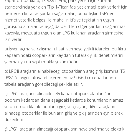
kapalı otoparklara; TS 9881 “Araç park yerleri için kurallar”
standardında yer alan “Tip 1-Ticari faaliyet amaçlı park yerleri” için
belirlenen kural ve şartlan sağlamaları, buna ilişkin TSE’den
hizmet yeterlik belgesi ile mahallin itfaiye teşkilatının uygun
görüşünü almaları ve aşağıda belirtilen diğer şartların sağlanması
kaydıyla, mevzuata uygun olan LPG kullanan araçların girmesine
izin verilir:
a) İşyeri açma ve çalışma ruhsatı vermeye yetkili idareler, bu fıkra
kapsamındaki otoparkların kayıtlanın tutarak yıllık denetimlerini
yapmak ya da yaptırmakla yükümlüdür.
b) LPG’li araçların alınabileceği otoparkların araç giriş kısmına
,
TS
9881 ”e uygunluk işareti içeren en az 90×60 cm ebatlarında
tabela araçların görebileceği şekilde asılır.
c) LPG’li araçların alınabileceği kapalı otopark alanları 1 inci
bodrum katlardan daha aşağıdaki katlarda konumlandırılamaz
ve bu otoparklar ile bunların giriş ve çıkışları, diğer araçların
alınacağı otoparklar ile bunların giriş ve çıkışlarından ayrı olarak
düzenlenir.
ç) LPG’li araçların alınacağı otoparkların havalandırma ve elektrik