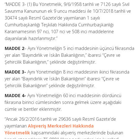
“MADDE 3- (1) Bu Yönetmelik, 9/6/1958 tarihli ve 7126 sayılı Sivil
Savunma Kanununun ek 9 uncu maddesi ile 10/7/2018 tarihli ve
30474 sayılı Resmî Gazete’de yayımlanan 1 sayılı
Cumhurbaşkanlığı Teşkilatı Hakkında Cumhurbaşkanlığı
Kararnamesinin 97 nci, 107 nci ve 508 inci maddelerine
dayanılarak hazırlanmıştır.”
MADDE 2
– Aynı Yönetmeliğin 5 inci maddesinin üçüncü fıkrasında
yer alan “Bayındırlık ve İskân Bakanlığının,” ibaresi “Çevre ve
Şehircilik Bakanlığının,” şeklinde değiştirilmiştir.
MADDE 3-
Aynı Yönetmeliğin 8 inci maddesinin ikinci fıkrasında
yer alan “Bayındırlık ve İskân Bakanlığının” ibaresi “Çevre ve
Şehircilik Bakanlığının” şeklinde değiştirilmiştir.
MADDE 4-
Aynı Yönetmeliğin 60 inci maddesinin dördüncü
fıkrasına birinci cümlesinden sonra gelmek üzere aşağıdaki
cümle ve bentler eklenmiştir.
“Ancak 26/2/2016 tarihli ve 29636 sayılı Resmî Gazete’de
yayımlanan
Alışveriş Merkezleri Hakkında
Yönetmelik
kapsamındaki alışveriş merkezlerinde bulunan