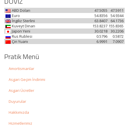
DÖVİZ
ABD Doları
47.5055
47.5911
Euro
54.8356
54.9344
İngiliz Sterlini
63.8407
64.1736
Kuveyt Dinarı
153.8237
155.8365
Japon Yeni
30.0218
30.2206
Rus Rublesi
0.5796
0.5872
Çin Yuanı
6.9991
7.0907
Pratik Menü
Amortismanlar
Asgari Geçim İndirimi
Asgari Ücretler
Duyurular
Hakkımızda
Hizmetlerimiz