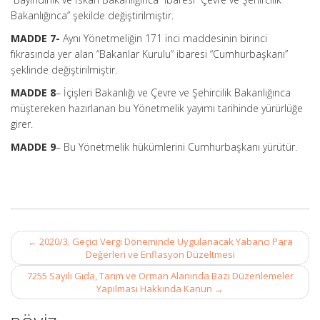
Bakanlığınca” şekilde değiştirilmiştir.
MADDE 7-
Aynı Yönetmeliğin 171 inci maddesinin birinci
fıkrasında yer alan “Bakanlar Kurulu” ibaresi “Cumhurbaşkanı”
şeklinde değiştirilmiştir.
MADDE 8
– İçişleri Bakanlığı ve Çevre ve Şehircilik Bakanlığınca
müştereken hazırlanan bu Yönetmelik yayımı tarihinde yürürlüğe
girer.
MADDE 9
– Bu Yönetmelik hükümlerini Cumhurbaşkanı yürütür.
Post
←
2020/3. Geçici Vergi Döneminde Uygulanacak Yabancı Para
navigation
Değerleri ve Enflasyon Düzeltmesi
7255 Sayılı Gıda, Tarım ve Orman Alanında Bazı Düzenlemeler
Yapılması Hakkında Kanun
→