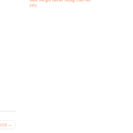
Gelir Vergisi Genel Tebliği (Seri No:
335)
0/23)
→