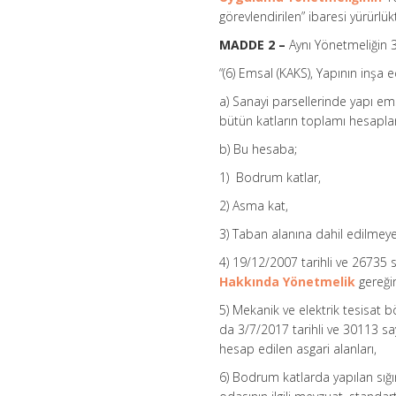
görevlendirilen” ibaresi yürürlükt
MADDE 2 –
Aynı Yönetmeliğin 36
“(6) Emsal (KAKS), Yapının inşa 
a) Sanayi parsellerinde yapı emsa
bütün katların toplamı hesaplan
b) Bu hesaba;
1) Bodrum katlar,
2) Asma kat,
3) Taban alanına dahil edilmeye
4) 19/12/2007 tarihli ve 26735
Hakkında Yönetmelik
gereğin
5) Mekanik ve elektrik tesisat bö
da 3/7/2017 tarihli ve 30113 s
hesap edilen asgari alanları,
6) Bodrum katlarda yapılan sığın