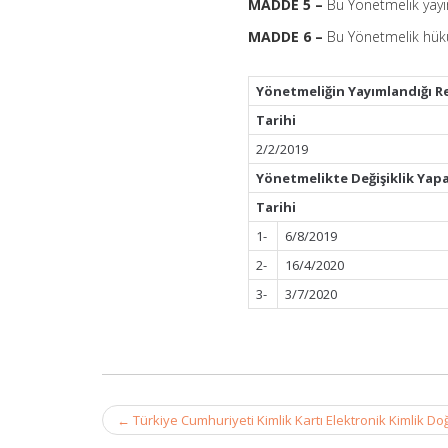
MADDE 5 –
Bu Yönetmelik yayım
MADDE 6 –
Bu Yönetmelik hüküm
Yönetmeliğin Yayımlandığı R
Tarihi
2/2/2019
Yönetmelikte Değişiklik Yap
Tarihi
1-
6/8/2019
2-
16/4/2020
3-
3/7/2020
Post
←
Türkiye Cumhuriyeti Kimlik Kartı Elektronik Kimlik D
navigation