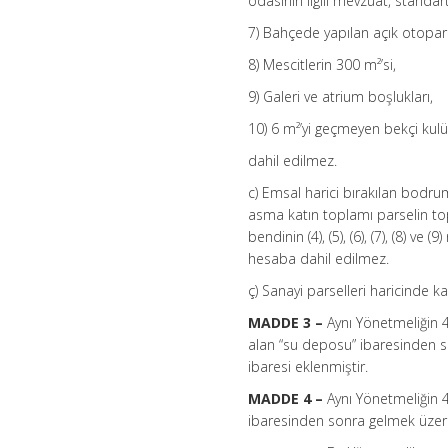
odasının ilgili mevzuat, standar
7) Bahçede yapılan açık otopar
8) Mescitlerin 300 m²’si,
9) Galeri ve atrium boşlukları,
10) 6 m²’yi geçmeyen bekçi kulü
dahil edilmez.
c) Emsal harici bırakılan bodru
asma katın toplamı parselin top
bendinin (4), (5), (6), (7), (8) ve
hesaba dahil edilmez.
ç) Sanayi parselleri haricinde k
MADDE 3 –
Aynı Yönetmeliğin 4
alan “su deposu” ibaresinden 
ibaresi eklenmiştir.
MADDE 4 –
Aynı Yönetmeliğin 4
ibaresinden sonra gelmek üzere 