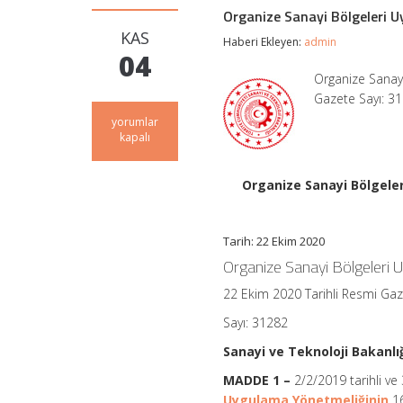
Organize Sanayi Bölgeleri U
KAS
Haberi Ekleyen:
admin
04
Organize Sanay
Gazete Sayı: 3
Organize
yorumlar
Sanayi
kapalı
Bölgeleri
Uygulama
Yönetmeliğinde
Organize Sanayi Bölgele
Değişiklik
Yapılmasına
Dair
Tarih: 22 Ekim 2020
Yönetmelik
için
Organize Sanayi Bölgeleri
22 Ekim 2020 Tarihli Resmi Ga
Sayı: 31282
Sanayi ve Teknoloji Bakanlı
MADDE 1 –
2/2/2019 tarihli v
Uygulama Yönetmeliğinin
16