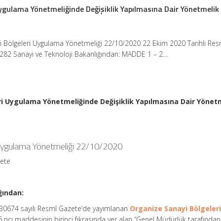
ygulama Yönetmeliğinde Değişiklik Yapılmasına Dair Yönetmelik
i Bölgeleri Uygulama Yönetmeliği 22/10/2020 22 Ekim 2020 Tarihli Res
1282 Sanayi ve Teknoloji Bakanlığından: MADDE 1 – 2…
ri Uygulama Yönetmeliğinde Değişiklik Yapılmasına Dair Yönet
 Uygulama Yönetmeliği 22/10/2020
zete
ğından:
e 30674 sayılı Resmî Gazete’de yayımlanan
Organize Sanayi Bölgeler
 ncı maddesinin birinci fıkrasında yer alan “Genel Müdürlük tarafından