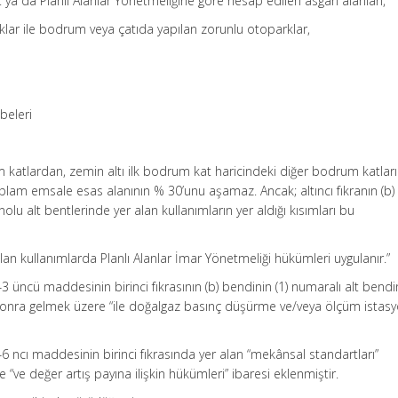
t ya da Planlı Alanlar Yönetmeliğine göre hesap edilen asgari alanları,
klar ile bodrum veya çatıda yapılan zorunlu otoparklar,
beleri
m katlardan, zemin altı ilk bodrum kat haricindeki diğer bodrum katları
lam emsale esas alanının % 30’unu aşamaz. Ancak; altıncı fıkranın (b)
 (9) nolu alt bentlerinde yer alan kullanımların yer aldığı kısımları bu
alan kullanımlarda Planlı Alanlar İmar Yönetmeliği hükümleri uygulanır.”
3 üncü maddesinin birinci fıkrasının (b) bendinin (1) numaralı alt bend
sonra gelmek üzere “ile doğalgaz basınç düşürme ve/veya ölçüm istas
6 ncı maddesinin birinci fıkrasında yer alan “mekânsal standartları”
“ve değer artış payına ilişkin hükümleri” ibaresi eklenmiştir.