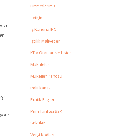
Hizmetlerimiz
İletişim
eder.
İş Kanunu IPC
len
İşçilik Maliyetleri
KDV Oranları ve Listesi
Makaleler
Mükellef Panosu
Politikamız
si,
Pratik Bilgiler
Prim Tarifesi SSK
göre
Sirküler
Vergi Kodları