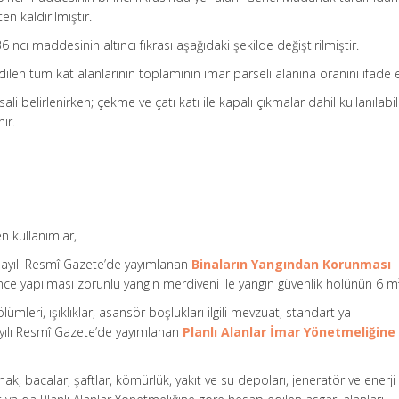
en kaldırılmıştır.
 ncı maddesinin altıncı fıkrası aşağıdaki şekilde değiştirilmiştir.
edilen tüm kat alanlarının toplamının imar parseli alanına oranını ifade 
li belirlenirken; çekme ve çatı katı ile kapalı çıkmalar dahil kullanılabi
ır.
n kullanımlar,
 sayılı Resmî Gazete’de yayımlanan
Binaların Yangından Korunması
ce yapılması zorunlu yangın merdiveni ile yangın güvenlik holünün 6 m²’
lümleri, ışıklıklar, asansör boşlukları ilgili mevzuat, standart ya
ayılı Resmî Gazete’de yayımlanan
Planlı Alanlar İmar Yönetmeliğine
ak, bacalar, şaftlar, kömürlük, yakıt ve su depoları, jeneratör ve enerji