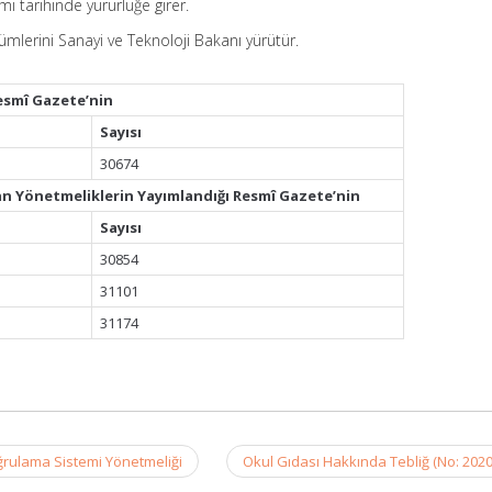
ı tarihinde yürürlüğe girer.
lerini Sanayi ve Teknoloji Bakanı yürütür.
esmî Gazete’nin
Sayısı
30674
an Yönetmeliklerin Yayımlandığı Resmî Gazete’nin
Sayısı
30854
31101
31174
oğrulama Sistemi Yönetmeliği
Okul Gıdası Hakkında Tebliğ (No: 202