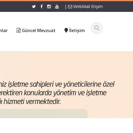
|
WebMail Erişim
nlar
Güncel Mevzuat
İletişim