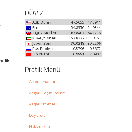
DÖVİZ
ABD Doları
47.5055
47.5911
mi
Euro
54.8356
54.9344
İngiliz Sterlini
63.8407
64.1736
Kuveyt Dinarı
153.8237
155.8365
Japon Yeni
30.0218
30.2206
Rus Rublesi
0.5796
0.5872
Çin Yuanı
6.9991
7.0907
melik
Pratik Menü
Amortismanlar
Asgari Geçim İndirimi
Asgari Ücretler
Duyurular
i
Hakkımızda