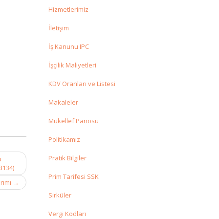
Hizmetlerimiz
İletişim
İş Kanunu IPC
İşçilik Maliyetleri
KDV Oranları ve Listesi
Makaleler
Mükellef Panosu
Politikamız
Pratik Bilgiler
p
3134)
Prim Tarifesi SSK
arımı
→
Sirküler
Vergi Kodları