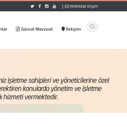
|
WebMail Erişim
nlar
Güncel Mevzuat
İletişim