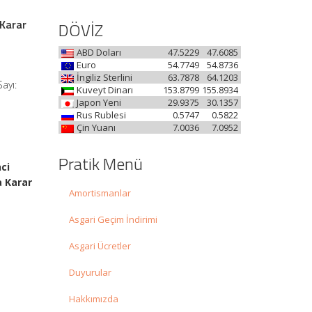
 Karar
DÖVİZ
ABD Doları
47.5229
47.6085
Euro
54.7749
54.8736
İngiliz Sterlini
63.7878
64.1203
ayı:
Kuveyt Dinarı
153.8799
155.8934
Japon Yeni
29.9375
30.1357
Rus Rublesi
0.5747
0.5822
Çin Yuanı
7.0036
7.0952
Pratik Menü
ci
a Karar
Amortismanlar
Asgari Geçim İndirimi
Asgari Ücretler
Duyurular
Hakkımızda