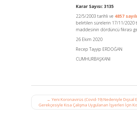
İtibaren
Karar Sayısı: 3135
İki
Ay
22/5/2003 tarihli ve
4857 sayıl
Uzatılması
belirtilen sürelerin 17/11/2020
Hakkında
Karar
maddesinin dördüncü fıkrası ger
(Karar
26 Ekim 2020
Sayısı:
3135)
Recep Tayyip ERDOĞAN
için
CUMHURBAŞKANI
Post
←
Yeni Koronavirüs (Covid-19) Nedeniyle Dışsa
navigation
Gerekçesiyle Kısa Çalışma Uygulanan İşyerleri İçin K