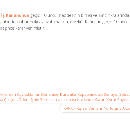
ı İş Kanununun
geçici 10 uncu maddesinin birinci ve ikinci fıkralarında
 tarihinden itibaren iki ay uzatılmasına, mezkûr Kanunun geçici 10 uncu
eğince karar verilmiştir.
l Etkilerden Kaynaklanan Dönemsel Durumlar Kapsamındaki Zorlayıcı Sebe
ısa Çalışma Ödeneğinin Süresinin Uzatılması Hakkında Karar (Karar Sayısı: 
KVKK – Kişisel Verilerin Yurtdışına Akt