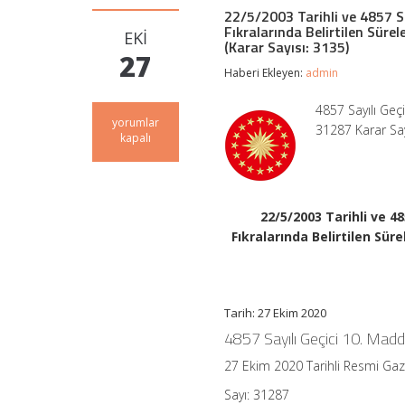
22/5/2003 Tarihli ve 4857 Sa
Fıkralarında Belirtilen Süre
EKI
(Karar Sayısı: 3135)
27
Haberi Ekleyen:
admin
4857 Sayılı Geç
22/5/2003
yorumlar
31287 Karar Say
Tarihli
kapalı
ve
4857
Sayılı
İş
Kanununun
22/5/2003 Tarihli ve 4
Geçici
Fıkralarında Belirtilen Sür
10
uncu
Maddesinin
Birinci
ve
Tarih: 27 Ekim 2020
İkinci
4857 Sayılı Geçici 10. Mad
Fıkralarında
Belirtilen
27 Ekim 2020 Tarihli Resmi Ga
Sürelerin
17/11/2020
Sayı: 31287
Tarihinden