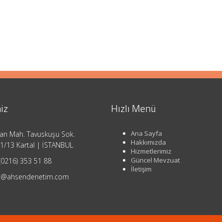
iz
Hızlı Menü
Ana Sayfa
arı Mah. Tavuskuşu Sok.
Hakkımızda
1/13 Kartal | İSTANBUL
Hizmetlerimiz
Güncel Mevzuat
(0216) 353 51 88
İletişim
o@ahsendenetim.com