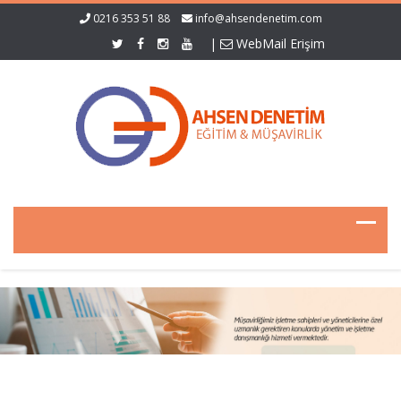
0216 353 51 88
info@ahsendenetim.com
|
WebMail Erişim