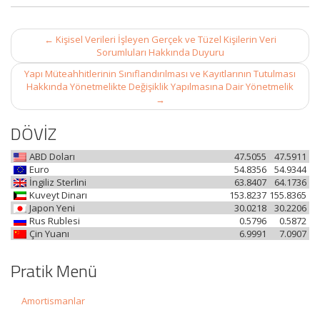
Post
←
Kişisel Verileri İşleyen Gerçek ve Tüzel Kişilerin Veri
navigation
Sorumluları Hakkında Duyuru
Yapı Müteahhitlerinin Sınıflandırılması ve Kayıtlarının Tutulması
Hakkında Yönetmelikte Değişiklik Yapılmasına Dair Yönetmelik
→
DÖVİZ
ABD Doları
47.5055
47.5911
Euro
54.8356
54.9344
İngiliz Sterlini
63.8407
64.1736
Kuveyt Dinarı
153.8237
155.8365
Japon Yeni
30.0218
30.2206
Rus Rublesi
0.5796
0.5872
Çin Yuanı
6.9991
7.0907
Pratik Menü
Amortismanlar