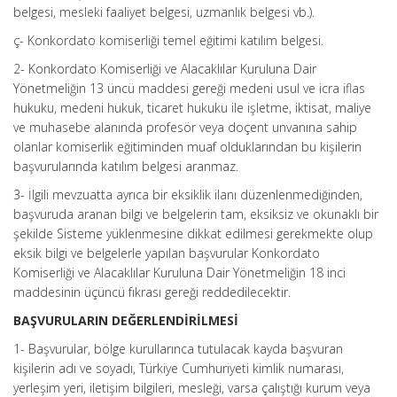
belgesi, mesleki faaliyet belgesi, uzmanlık belgesi vb.).
ç- Konkordato komiserliği temel eğitimi katılım belgesi.
2- Konkordato Komiserliği ve Alacaklılar Kuruluna Dair
Yönetmeliğin 13 üncü maddesi gereği medeni usul ve icra iflas
hukuku, medeni hukuk, ticaret hukuku ile işletme, iktisat, maliye
ve muhasebe alanında profesör veya doçent unvanına sahip
olanlar komiserlik eğitiminden muaf olduklarından bu kişilerin
başvurularında katılım belgesi aranmaz.
3- İlgili mevzuatta ayrıca bir eksiklik ilanı düzenlenmediğinden,
başvuruda aranan bilgi ve belgelerin tam, eksiksiz ve okunaklı bir
şekilde Sisteme yüklenmesine dikkat edilmesi gerekmekte olup
eksik bilgi ve belgelerle yapılan başvurular Konkordato
Komiserliği ve Alacaklılar Kuruluna Dair Yönetmeliğin 18 inci
maddesinin üçüncü fıkrası gereği reddedilecektir.
BAŞVURULARIN DEĞERLENDİRİLMESİ
1- Başvurular, bölge kurullarınca tutulacak kayda başvuran
kişilerin adı ve soyadı, Türkiye Cumhuriyeti kimlik numarası,
yerleşim yeri, iletişim bilgileri, mesleği, varsa çalıştığı kurum veya