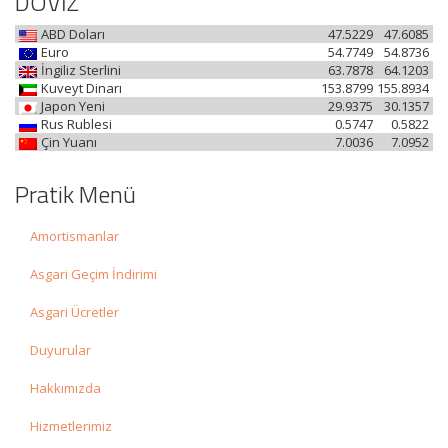
DÖVİZ
ABD Doları
47.5229
47.6085
Euro
54.7749
54.8736
İngiliz Sterlini
63.7878
64.1203
Kuveyt Dinarı
153.8799
155.8934
Japon Yeni
29.9375
30.1357
Rus Rublesi
0.5747
0.5822
Çin Yuanı
7.0036
7.0952
Pratik Menü
Amortismanlar
Asgari Geçim İndirimi
Asgari Ücretler
Duyurular
Hakkımızda
Hizmetlerimiz