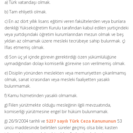
a) Türk vatandaşı olmak.
b) Tam ehliyetli olmak.
c) En az dört yıllık lisans eğitimi veren fakültelerden veya bunlara
denkliği Yükseköğretim Kurulu tarafından kabul edilen yurtiçindeki
veya yurtdışındaki öğretim kurumlarından mezun olmak ve beş
yıldan az olmamak üzere mesleki tecrübeye sahip bulunmak. ç)
İflas etmemiş olmak.
d) Son üç yıl içinde görevin gerektirdiği özen yükümlülüğüne
uymadığından dolayı komiserlik görevine son verilmemiş olmak.
e) Disiplin yönünden meslekten veya memuriyetten çıkarılmamış
olmak, sanat icrasından veya mesleki faaliyetten yasaklı
bulunmamak.
f) Kamu hizmetinden yasaklı olmamak.
g) Fiilen yürütmekte olduğu mesleğinin ilgili mevzuatında,
komiserliği yürütmesine engel bir hüküm bulunmamak.
ğ) 26/9/2004 tarihli ve
5237 sayılı Türk Ceza Kanununun
53
üncü maddesinde belirtilen süreler geçmiş olsa bile; kasten