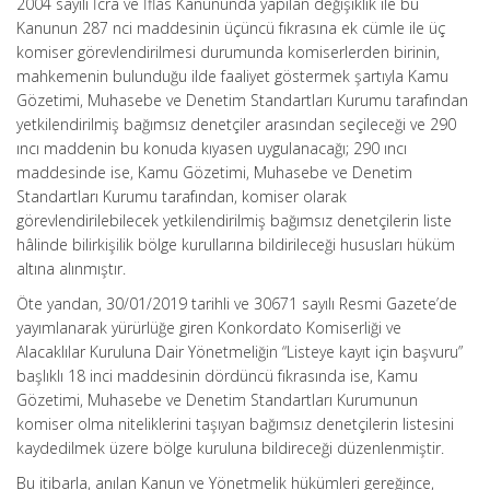
2004 sayılı İcra ve İflas Kanununda yapılan değişiklik ile bu
Kanunun 287 nci maddesinin üçüncü fıkrasına ek cümle ile üç
komiser görevlendirilmesi durumunda komiserlerden birinin,
mahkemenin bulunduğu ilde faaliyet göstermek şartıyla Kamu
Gözetimi, Muhasebe ve Denetim Standartları Kurumu tarafından
yetkilendirilmiş bağımsız denetçiler arasından seçileceği ve 290
ıncı maddenin bu konuda kıyasen uygulanacağı; 290 ıncı
maddesinde ise, Kamu Gözetimi, Muhasebe ve Denetim
Standartları Kurumu tarafından, komiser olarak
görevlendirilebilecek yetkilendirilmiş bağımsız denetçilerin liste
hâlinde bilirkişilik bölge kurullarına bildirileceği hususları hüküm
altına alınmıştır.
Öte yandan, 30/01/2019 tarihli ve 30671 sayılı Resmi Gazete’de
yayımlanarak yürürlüğe giren Konkordato Komiserliği ve
Alacaklılar Kuruluna Dair Yönetmeliğin “Listeye kayıt için başvuru”
başlıklı 18 inci maddesinin dördüncü fıkrasında ise, Kamu
Gözetimi, Muhasebe ve Denetim Standartları Kurumunun
komiser olma niteliklerini taşıyan bağımsız denetçilerin listesini
kaydedilmek üzere bölge kuruluna bildireceği düzenlenmiştir.
Bu itibarla, anılan Kanun ve Yönetmelik hükümleri gereğince,