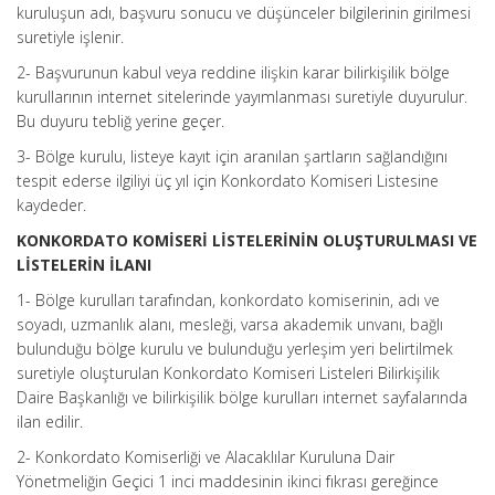
kuruluşun adı, başvuru sonucu ve düşünceler bilgilerinin girilmesi
suretiyle işlenir.
2- Başvurunun kabul veya reddine ilişkin karar bilirkişilik bölge
kurullarının internet sitelerinde yayımlanması suretiyle duyurulur.
Bu duyuru tebliğ yerine geçer.
3- Bölge kurulu, listeye kayıt için aranılan şartların sağlandığını
tespit ederse ilgiliyi üç yıl için Konkordato Komiseri Listesine
kaydeder.
KONKORDATO KOMİSERİ LİSTELERİNİN OLUŞTURULMASI VE
LİSTELERİN İLANI
1- Bölge kurulları tarafından, konkordato komiserinin, adı ve
soyadı, uzmanlık alanı, mesleği, varsa akademik unvanı, bağlı
bulunduğu bölge kurulu ve bulunduğu yerleşim yeri belirtilmek
suretiyle oluşturulan Konkordato Komiseri Listeleri Bilirkişilik
Daire Başkanlığı ve bilirkişilik bölge kurulları internet sayfalarında
ilan edilir.
2- Konkordato Komiserliği ve Alacaklılar Kuruluna Dair
Yönetmeliğin Geçici 1 inci maddesinin ikinci fıkrası gereğince