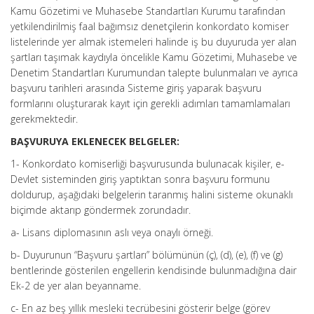
Kamu Gözetimi ve Muhasebe Standartları Kurumu tarafından
yetkilendirilmiş faal bağımsız denetçilerin konkordato komiser
listelerinde yer almak istemeleri halinde iş bu duyuruda yer alan
şartları taşımak kaydıyla öncelikle Kamu Gözetimi, Muhasebe ve
Denetim Standartları Kurumundan talepte bulunmaları ve ayrıca
başvuru tarihleri arasında Sisteme giriş yaparak başvuru
formlarını oluşturarak kayıt için gerekli adımları tamamlamaları
gerekmektedir.
BAŞVURUYA EKLENECEK BELGELER:
1- Konkordato komiserliği başvurusunda bulunacak kişiler, e-
Devlet sisteminden giriş yaptıktan sonra başvuru formunu
doldurup, aşağıdaki belgelerin taranmış halini sisteme okunaklı
biçimde aktarıp göndermek zorundadır.
a- Lisans diplomasının aslı veya onaylı örneği.
b- Duyurunun “Başvuru şartları” bölümünün (ç), (d), (e), (f) ve (g)
bentlerinde gösterilen engellerin kendisinde bulunmadığına dair
Ek-2 de yer alan beyanname.
c- En az beş yıllık mesleki tecrübesini gösterir belge (görev