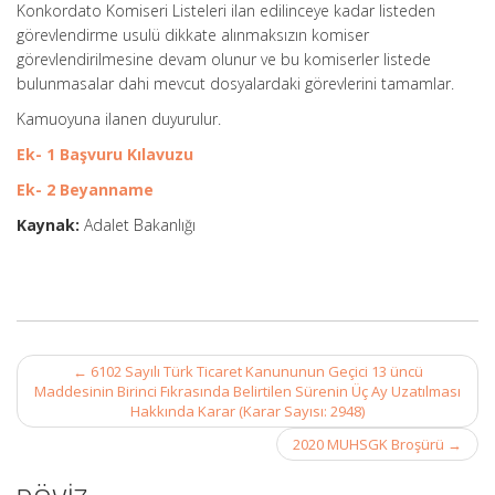
Konkordato Komiseri Listeleri ilan edilinceye kadar listeden
görevlendirme usulü dikkate alınmaksızın komiser
görevlendirilmesine devam olunur ve bu komiserler listede
bulunmasalar dahi mevcut dosyalardaki görevlerini tamamlar.
Kamuoyuna ilanen duyurulur.
Ek- 1 Başvuru Kılavuzu
Ek- 2 Beyanname
Kaynak:
Adalet Bakanlığı
Post
←
6102 Sayılı Türk Ticaret Kanununun Geçici 13 üncü
navigation
Maddesinin Birinci Fıkrasında Belirtilen Sürenin Üç Ay Uzatılması
Hakkında Karar (Karar Sayısı: 2948)
2020 MUHSGK Broşürü
→