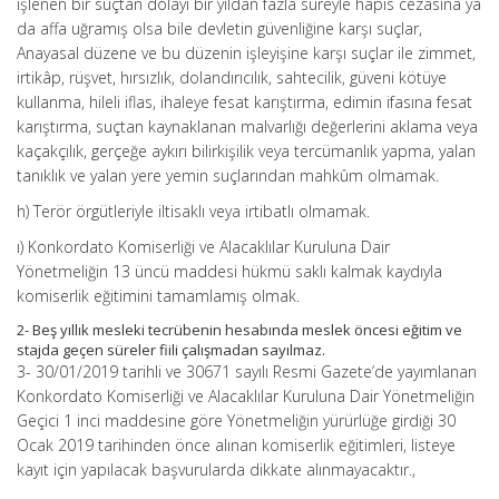
işlenen bir suçtan dolayı bir yıldan fazla süreyle hapis cezasına ya
da affa uğramış olsa bile devletin güvenliğine karşı suçlar,
Anayasal düzene ve bu düzenin işleyişine karşı suçlar ile zimmet,
irtikâp, rüşvet, hırsızlık, dolandırıcılık, sahtecilik, güveni kötüye
kullanma, hileli iflas, ihaleye fesat karıştırma, edimin ifasına fesat
karıştırma, suçtan kaynaklanan malvarlığı değerlerini aklama veya
kaçakçılık, gerçeğe aykırı bilirkişilik veya tercümanlık yapma, yalan
tanıklık ve yalan yere yemin suçlarından mahkûm olmamak.
h) Terör örgütleriyle iltisaklı veya irtibatlı olmamak.
ı) Konkordato Komiserliği ve Alacaklılar Kuruluna Dair
Yönetmeliğin 13 üncü maddesi hükmü saklı kalmak kaydıyla
komiserlik eğitimini tamamlamış olmak.
2- Beş yıllık mesleki tecrübenin hesabında meslek öncesi eğitim ve
stajda geçen süreler fiili çalışmadan sayılmaz.
3- 30/01/2019 tarihli ve 30671 sayılı Resmi Gazete’de yayımlanan
Konkordato Komiserliği ve Alacaklılar Kuruluna Dair Yönetmeliğin
Geçici 1 inci maddesine göre Yönetmeliğin yürürlüğe girdiği 30
Ocak 2019 tarihinden önce alınan komiserlik eğitimleri, listeye
kayıt için yapılacak başvurularda dikkate alınmayacaktır.,