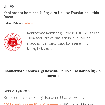
Eki
06
Konkordato
yorumlar kapalı
Komiserliği
Konkordato Komiserliği Başvuru Usul ve Esaslarına İlişkin
Başvuru
Duyuru
Usul
ve
Haberi Ekleyen:
admin
Esaslarına
İlişkin
Konkordato Komiserliği Başvuru Usul ve Esasları
Duyuru
2004 sayılı İcra ve İflas Kanununun 290 ıncı
için
maddesinde konkordato komiserlerinin,
bilirkişilik bölge…
Konkordato Komiserliği Başvuru Usul ve Esaslarına İlişkin
Duyuru
Tarih: 21 Eylül 2020
Konkordato Komiserliği Başvuru Usul ve Esasları
2004 sayılı İcra ve İflas Kanununun
290 ıncı maddesinde