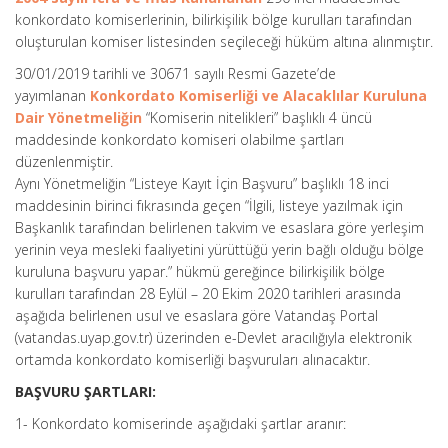
konkordato komiserlerinin, bilirkişilik bölge kurulları tarafından
oluşturulan komiser listesinden seçileceği hüküm altına alınmıştır.
30/01/2019 tarihli ve 30671 sayılı Resmi Gazete’de
yayımlanan
Konkordato Komiserliği ve Alacaklılar Kuruluna
Dair Yönetmeliğin
“Komiserin nitelikleri” başlıklı 4 üncü
maddesinde konkordato komiseri olabilme şartları
düzenlenmiştir.
Aynı Yönetmeliğin “Listeye Kayıt İçin Başvuru” başlıklı 18 inci
maddesinin birinci fıkrasında geçen “İlgili, listeye yazılmak için
Başkanlık tarafından belirlenen takvim ve esaslara göre yerleşim
yerinin veya mesleki faaliyetini yürüttüğü yerin bağlı olduğu bölge
kuruluna başvuru yapar.” hükmü gereğince bilirkişilik bölge
kurulları tarafından 28 Eylül – 20 Ekim 2020 tarihleri arasında
aşağıda belirlenen usul ve esaslara göre Vatandaş Portal
(vatandas.uyap.gov.tr) üzerinden e-Devlet aracılığıyla elektronik
ortamda konkordato komiserliği başvuruları alınacaktır.
BAŞVURU ŞARTLARI:
1- Konkordato komiserinde aşağıdaki şartlar aranır: