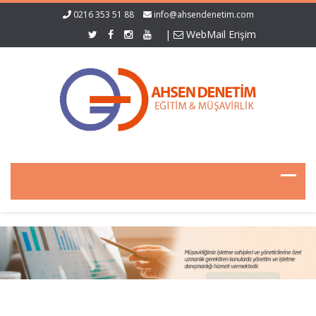
0216 353 51 88
info@ahsendenetim.com
|
WebMail Erişim