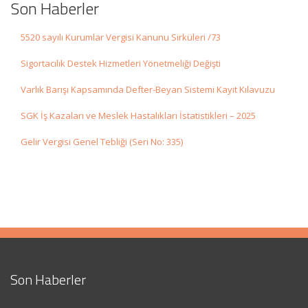
Son Haberler
5520 sayılı Kurumlar Vergisi Kanunu Sirküleri /73
Sigortacılık Destek Hizmetleri Yönetmeliği Değişti
Varlık Barışı Kapsamında Defter-Beyan Sistemi Kayıt Kılavuzu
SGK İş Kazaları ve Meslek Hastalıkları İstatistikleri – 2025
Gelir Vergisi Genel Tebliği (Seri No: 335)
Son Haberler