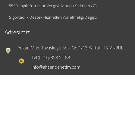
5520 sayılı Kurumlar Vergisi Kanunu Sirküleri /73
Sigortacılık Destek Hizmetleri Yönetmeliği Değişti
Adresimiz
Yukarı Mah. Tavuskuşu Sok. No 1/13 Kartal | İSTANBUL
Tel:
(0216) 353 51 88
info@ahsendenetim.com
Hızlı Menü
Ana Sayfa
Hakkımızda
Hizmetlerimiz
Güncel Mevzuat
İletişim