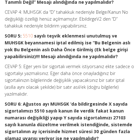
Tanımlı Değil” Mesajı alındığında ne yapılmalıdır?
CEVAP 4: MUHSGK da “D” tahakkuk nedeniyle Belge/Kanun No
değişikliği özelliği henüz açılmamıştır. EbildirgeV2 den “D”
tahakkuk nedeniyle bildirim yapabilirsiniz.
SORU 5:
5510
sayılı teşvik eklenmesi unutulmuş ve
MUHSGK beyannamesi iptal edilmiş ise “Bu Belgenin aslı
yok Bu Belgenin aslı Daha Önce Girilmiş (Ek belge girişi
yapabilirsiniz)!!! Mesajı alındığında ne yapılmalıdır?
CEVAP 5: Eğer yeni bir sigortalı vermek istiyorsanız ekte sadece o
sigortalıyı yazmalısınız. Eğer daha önce onayladığınız bir
sigortalınızın bilgilerinde değişiklik yapacaksınız bir satır iptal
(asılla aynı olacak şekilde) bir satır asıl/ek (doğru bilgilerle)
yazılmalıdır.
SORU 6: Ağustos ayı MUHSGK ‘da bildirgesinde X sayıda
sigortalımızı 5510 sayılı kanun ile verdik fakat kanun
numarası değişikliği yapıp Y sayıda sigortalımızı 27103
sayılı kanunla düzeltme verilmek istendiğinde, sistemde
sigortalının ay içerisinde hizmet süresi 30 günden fazla
olamaz uyarısı veriyor ise ne yapılmalıdır?