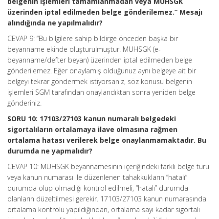
belgenin işlemleri tamamlanmadan veya MUHSGK
üzerinden iptal edilmeden belge gönderilemez.” Mesajı
alındığında ne yapılmalıdır?
CEVAP 9: “Bu bilgilere sahip bildirge önceden başka bir
beyanname ekinde oluşturulmuştur. MUHSGK (e-
beyanname/defter beyan) üzerinden iptal edilmeden belge
gönderilemez. Eğer onaylamış olduğunuz aynı belgeye ait bir
belgeyi tekrar göndermek istiyorsanız, söz konusu belgenin
işlemleri SGM tarafından onaylandıktan sonra yeniden belge
gönderiniz.
SORU 10: 17103/27103 kanun numaralı belgedeki
sigortalıların ortalamaya ilave olmasına rağmen
ortalama hatası verilerek belge onaylanmamaktadır. Bu
durumda ne yapmalıdır?
CEVAP 10: MUHSGK beyannamesinin içeriğindeki farklı belge türü
veya kanun numarası ile düzenlenen tahakkukların “hatalı”
durumda olup olmadığı kontrol edilmeli, “hatalı” durumda
olanların düzeltilmesi gerekir. 17103/27103 kanun numarasında
ortalama kontrolü yapıldığından, ortalama sayı kadar sigortalı