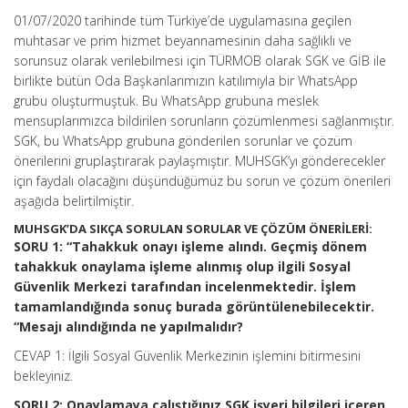
01/07/2020 tarihinde tüm Türkiye’de uygulamasına geçilen
muhtasar ve prim hizmet beyannamesinin daha sağlıklı ve
sorunsuz olarak verilebilmesi için TÜRMOB olarak SGK ve GİB ile
birlikte bütün Oda Başkanlarımızın katılımıyla bir WhatsApp
grubu oluşturmuştuk. Bu WhatsApp grubuna meslek
mensuplarımızca bildirilen sorunların çözümlenmesi sağlanmıştır.
SGK, bu WhatsApp grubuna gönderilen sorunlar ve çözüm
önerilerini gruplaştırarak paylaşmıştır. MUHSGK’yı gönderecekler
için faydalı olacağını düşündüğümüz bu sorun ve çözüm önerileri
aşağıda belirtilmiştir.
MUHSGK’DA SIKÇA SORULAN SORULAR VE ÇÖZÜM ÖNERİLERİ:
SORU 1: “Tahakkuk onayı işleme alındı. Geçmiş dönem
tahakkuk onaylama işleme alınmış olup ilgili Sosyal
Güvenlik Merkezi tarafından incelenmektedir. İşlem
tamamlandığında sonuç burada görüntülenebilecektir.
“Mesajı alındığında ne yapılmalıdır?
CEVAP 1: İlgili Sosyal Güvenlik Merkezinin işlemini bitirmesini
bekleyiniz.
SORU 2: Onaylamaya çalıştığınız SGK işyeri bilgileri içeren