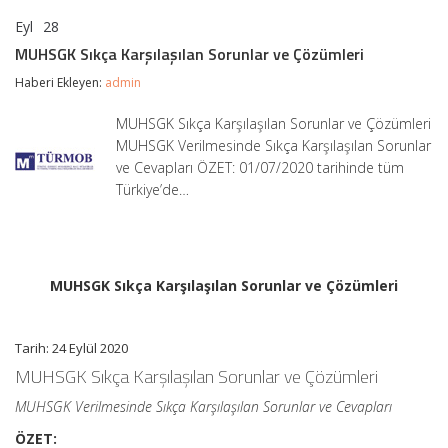
Eyl
28
MUHSGK
yorumlar kapalı
Sıkça
MUHSGK Sıkça Karşılaşılan Sorunlar ve Çözümleri
Karşılaşılan
Sorunlar
Haberi Ekleyen:
admin
ve
Çözümleri
MUHSGK Sıkça Karşılaşılan Sorunlar ve Çözümleri
için
MUHSGK Verilmesinde Sıkça Karşılaşılan Sorunlar
ve Cevapları ÖZET: 01/07/2020 tarihinde tüm
Türkiye’de…
MUHSGK Sıkça Karşılaşılan Sorunlar ve Çözümleri
Tarih: 24 Eylül 2020
MUHSGK Sıkça Karşılaşılan Sorunlar ve Çözümleri
MUHSGK Verilmesinde Sıkça Karşılaşılan Sorunlar ve Cevapları
ÖZET: