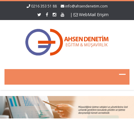
0216 353 51 88
info@ahsendenetim.com
|
WebMail Erişim