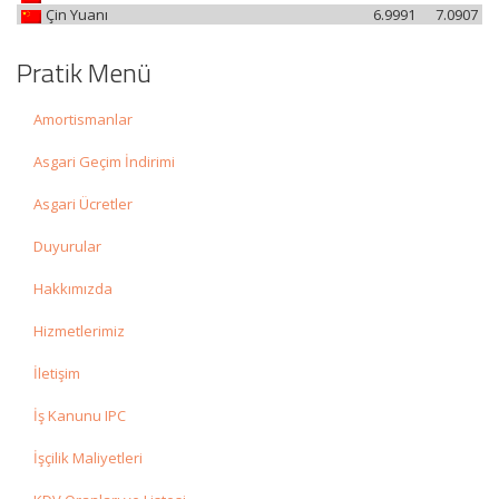
Çin Yuanı
6.9991
7.0907
Pratik Menü
Amortismanlar
Asgari Geçim İndirimi
Asgari Ücretler
Duyurular
Hakkımızda
Hizmetlerimiz
İletişim
İş Kanunu IPC
İşçilik Maliyetleri