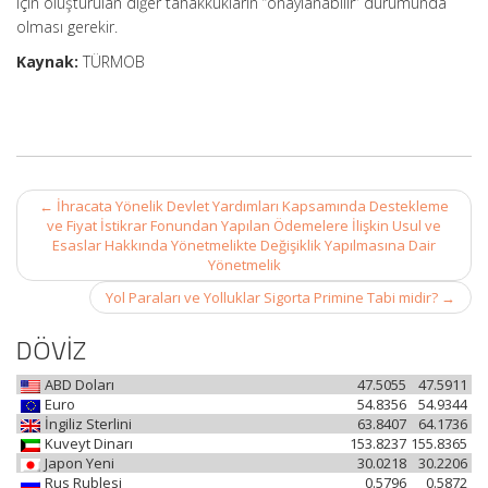
için oluşturulan diğer tahakkukların “onaylanabilir” durumunda
olması gerekir.
Kaynak:
TÜRMOB
Post
←
İhracata Yönelik Devlet Yardımları Kapsamında Destekleme
navigation
ve Fiyat İstikrar Fonundan Yapılan Ödemelere İlişkin Usul ve
Esaslar Hakkında Yönetmelikte Değişiklik Yapılmasına Dair
Yönetmelik
Yol Paraları ve Yolluklar Sigorta Primine Tabi midir?
→
DÖVİZ
ABD Doları
47.5055
47.5911
Euro
54.8356
54.9344
İngiliz Sterlini
63.8407
64.1736
Kuveyt Dinarı
153.8237
155.8365
Japon Yeni
30.0218
30.2206
Rus Rublesi
0.5796
0.5872