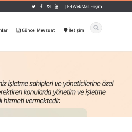
|
WebMail Erişim
nlar
Güncel Mevzuat
İletişim