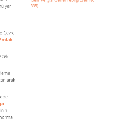
Gelir Vergisi Genel Tebliği (Seri No:
335)
mü yer
le Çevre
 Emlak
lecek
irleme
ırılarak
etede
pı
inin
e normal