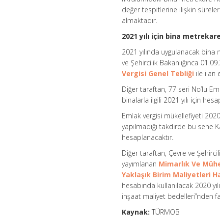
değer tespitlerine ilişkin sürele
almaktadır.
2021 yılı için bina metrekar
2021 yılında uygulanacak bina m
ve Şehircilik Bakanlığınca 01.0
Vergisi Genel Tebliği
ile ilan 
Diğer taraftan, 77 seri No’lu Eml
binalarla ilgili 2021 yılı için h
Emlak vergisi mükellefiyeti 202
yapılmadığı takdirde bu sene Ka
hesaplanacaktır.
Diğer taraftan, Çevre ve Şehirci
yayımlanan
Mimarlık Ve Mühen
Yaklaşık Birim Maliyetleri 
hesabında kullanılacak 2020 yıl
inşaat maliyet bedelleri”nden far
Kaynak:
TÜRMOB