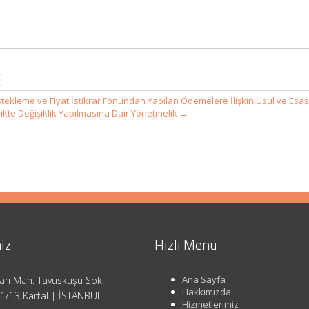
tekleme ve Fiyat İstikrar Fonundan Yapılan Ödemelere İlişkin Usul ve Esas
kte Değişiklik Yapılmasına Dair Yönetmelik
→
iz
Hızlı Menü
Ana Sayfa
arı Mah. Tavuskuşu Sok.
Hakkımızda
1/13 Kartal | İSTANBUL
Hizmetlerimiz