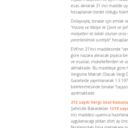
esas alınarak 31 inci madde uy
hesaplanan bedel olduğu hükm
Dolayısıyla, binalar için emlak
“
Hazine ve Maliye ile Çevre ve Şeh
maliyetleri ile takdir olunan ar
yararlanılmak suretiyle
” hesapla
EVK’nın 31’inci maddesinde “vergi
göre nazara alınacak piyasa bedel
ve esaslar, mükelleflerden ve üç
almaktadır. Bu maddeye göre haz
Vergisine Matrah Olacak Vergi De
Gazetede yayımlanarak 1.3.1972 
belirlenmesinde binalar “taşıyıcı
ayrılmaktadır.
213 sayılı Vergi Usul Kanun
Şehircilik Bakanlıkları
1319 say
inci maddesi uyarınca hazırlan
uygulanacağı yıldan dört ay önce
fıkralarındaki bina metrekare no