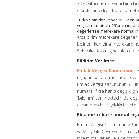
2020 yılı içerisinde yeni bina bi
olarak ilan edilen bu bina metr
Türkiye sınırları içinde bulunan 
vergisinin matrahı 29’uncu madde
değerleri ile metrekare normal i
Arsa birim metrekare değerleri 
belirlenirken bina metrekare nor
Şehircilik Bakanlığınca ilan edil
Bildirim Verilmesi
Emlak Vergisi Kanununun
23
inşaatın sona ermesinden evvel
Emlak Vergisi Kanununun 33’ünc
numaralı fıkra hariç) değişikliği
“bildirim” verilmektedir. Bu değ
olayın meydana geldiği tarihten 
Bina metrekare normal inşaa
Emlak Vergisi Kanununun 29’uncu
ve Maliye ile Çevre ve Şehircili
inşaat maliyetleri ile aynı mad