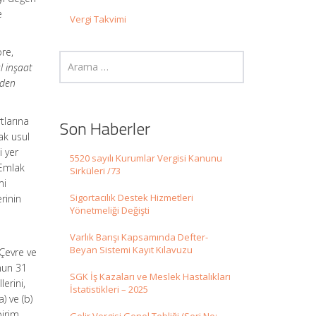
e
Vergi Takvimi
öre,
l inşaat
nden
tlarına
Son Haberler
cak usul
i yer
5520 sayılı Kurumlar Vergisi Kanunu
“Emlak
Sirküleri /73
mi
Sigortacılık Destek Hizmetleri
rinin
Yönetmeliği Değişti
Varlık Barışı Kapsamında Defter-
Beyan Sistemi Kayıt Kılavuzu
 Çevre ve
nun 31
SGK İş Kazaları ve Meslek Hastalıkları
erini,
İstatistikleri – 2025
) ve (b)
birim