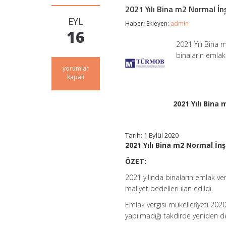
2021 Yılı Bina m2 Normal İn
EYL
Haberi Ekleyen:
admin
16
2021 Yılı Bina 
binaların emlak
2021
yorumlar
Yılı
kapalı
Bina
m2
Normal
2021 Yılı Bina
İnşaat
Maliyet
Bedelleri
Tarih: 1 Eylül 2020
Hakkında
2021 Yılı Bina m2 Normal İn
Açıklamalar
için
ÖZET:
2021 yılında binaların emlak v
maliyet bedelleri ilan edildi.
Emlak vergisi mükellefiyeti 202
yapılmadığı takdirde yeniden de