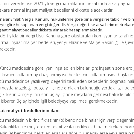
ldirimi verenler ise 2021 yılı vergi matrahlarının hesabında arsa payına i
ekare normal inşaat maliyet bedellerini dikkate alacaklardır.
binalar Emlak Vergisi Kanunu hükümlerine göre bina vergisine tabidir ve bi
ye göre hesaplanan vergi değeridir. Vergi değeri ise arsa birim metrekar
nşaat maliyet bedeller dikkate alınarak hesaplanmaktadır.
dört yılda bir Vergi Usul Kanuna göre oluşturulan komisyonlar tarafın
mal inşaat maliyet bedelleri, yer yıl Hazine ve Maliye Bakanlığı ile Çevr
mektedir.
’üncü maddesine göre, yeni inşa edilen binalar için; inşaatın sona erdi
 kısmen kullanılmaya başlanmış ise her kısmın kullanılmasına başlandı
ü maddesinde yazılı vergi değerini tadil eden sebeplerin doğması hal
n meydana geldiği, bütçe yılı içinde emlakin bulunduğu yerdeki ilgili bele
işikliklerin bütçe yılının son üç ayı içinde meydana gelmesi halinde bildir
itibaren üç ay içinde ilgili belediyeye yapılması gerekmektedir.
t maliyet bedellerinin ilanı
 maddesinin birinci fıkrasının (b) bendinde binalar için vergi değerini
k Bakanlıkları ile müştereken tespit ve ilan edilecek bina metrekare nor
denin (a) bendinde belirtilen esaslara göre bulunacak arsa veya arsa pa