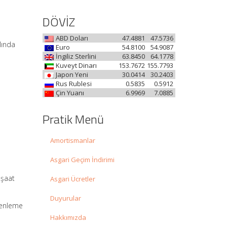
DÖVİZ
ABD Doları
47.4881
47.5736
lında
Euro
54.8100
54.9087
İngiliz Sterlini
63.8450
64.1778
Kuveyt Dinarı
153.7672
155.7793
Japon Yeni
30.0414
30.2403
Rus Rublesi
0.5835
0.5912
Çin Yuanı
6.9969
7.0885
Pratik Menü
Amortismanlar
Asgari Geçim İndirimi
nşaat
Asgari Ücretler
Duyurular
üzenleme
Hakkımızda