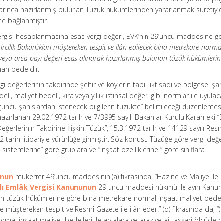
arınca hazırlanmış bulunan Tüzük hükümlerinden yararlanmak suretiyl
e bağlanmıştır.
 vergisi hesaplanmasına esas vergi değeri, EVK’nın 29’uncu maddesine g
ircilik Bakanlıkları müştereken tespit ve ilân edilecek bina metrekare norma
sa veya arsa payı değeri esas alınarak hazırlanmış bulunan tüzük hükümleri
nan bedeldir.
 değerlerinin takdirinde şehir ve köylerin tabii, iktisadi ve bölgesel şar
i, maliyet bedeli, kira veya yıllık istihsal değeri gibi normlar ile uyula
üncü şahıslardan istenecek bilgilerin tüzükte” belirtileceği düzenlemes
ırlanan 29.02.1972 tarih ve 7/3995 sayılı Bakanlar Kurulu Kararı eki 
ğerlerinin Takdirine İlişkin Tüzük”, 15.3.1972 tarih ve 14129 sayılı Res
tarihi itibariyle yürürlüğe girmiştir. Söz konusu Tüzüğe göre vergi değe
 sistemlerine” göre gruplara ve ”inşaat özelliklerine ” göre sınıflara
unun
mükerrer 49’uncu maddesinin (a) fıkrasında, “Hazine ve Maliye ile
ılı Emlâk Vergisi Kanununun
29 uncu maddesi hükmü ile aynı Kanu
an tüzük hükümlerine göre bina metrekare normal inşaat maliyet bedell
 müştereken tespit ve Resmî Gazete ile ilân eder.” (d) fıkrasında da, “(a
rmal inşaat maliyet bedelleri ile arsalara ve araziye ait asgari ölçüde 