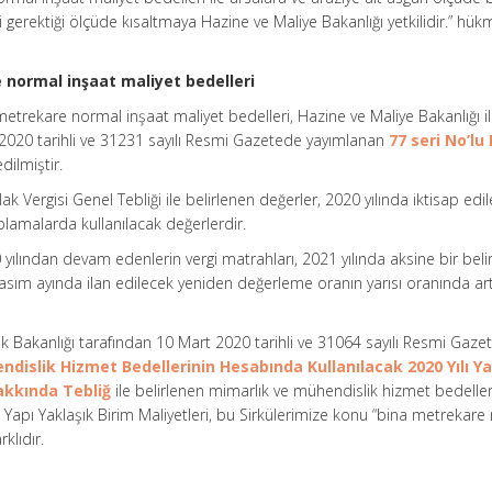
ri gerektiği ölçüde kısaltmaya Hazine ve Maliye Bakanlığı yetkilidir.” hük
e normal inşaat maliyet bedelleri
etrekare normal inşaat maliyet bedelleri, Hazine ve Maliye Bakanlığı i
9.2020 tarihli ve 31231 sayılı Resmi Gazetede yayımlanan
77 seri No’lu
edilmiştir.
ak Vergisi Genel Tebliği ile belirlenen değerler, 2020 yılında iktisap edi
esaplamalarda kullanılacak değerlerdir.
0 yılından devam edenlerin vergi matrahları, 2021 yılında aksine bir bel
sım ayında ilan edilecek yeniden değerleme oranın yarısı oranında artt
lik Bakanlığı tarafından 10 Mart 2020 tarihli ve 31064 sayılı Resmi Gaz
dislik Hizmet Bedellerinin Hesabında Kullanılacak 2020 Yılı Ya
Hakkında Tebliğ
ile belirlenen mimarlık ve mühendislik hizmet bedeller
ı Yapı Yaklaşık Birim Maliyetleri, bu Sirkülerimize konu “bina metrekar
klıdır.