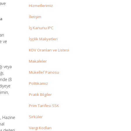
lave
Hizmetlerimiz
İletişim
na
e
İş Kanunu IPC
dan
İşçilik Maliyetleri
e ve
KDV Oranları ve Listesi
Makaleler
ği veya
Mükellef Panosu
ğı,
inde (8
Politikamız
diyeye
imin,
Pratik Bilgiler
Prim Tarifesi SSK
Sirküler
n, Hazine
mal
Vergi Kodları
yı değeri