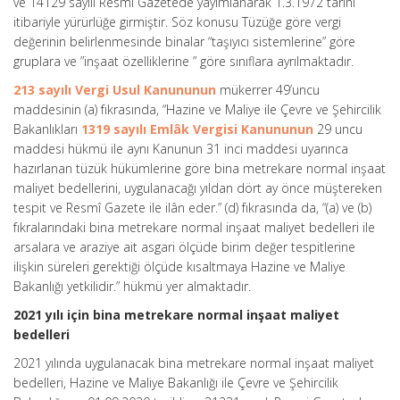
ve 14129 sayılı Resmi Gazetede yayımlanarak 1.3.1972 tarihi
itibariyle yürürlüğe girmiştir. Söz konusu Tüzüğe göre vergi
değerinin belirlenmesinde binalar “taşıyıcı sistemlerine” göre
gruplara ve ”inşaat özelliklerine ” göre sınıflara ayrılmaktadır.
213 sayılı Vergi Usul Kanununun
mükerrer 49’uncu
maddesinin (a) fıkrasında, “Hazine ve Maliye ile Çevre ve Şehircilik
Bakanlıkları
1319 sayılı Emlâk Vergisi Kanununun
29 uncu
maddesi hükmü ile aynı Kanunun 31 inci maddesi uyarınca
hazırlanan tüzük hükümlerine göre bina metrekare normal inşaat
maliyet bedellerini, uygulanacağı yıldan dört ay önce müştereken
tespit ve Resmî Gazete ile ilân eder.” (d) fıkrasında da, “(a) ve (b)
fıkralarındaki bina metrekare normal inşaat maliyet bedelleri ile
arsalara ve araziye ait asgari ölçüde birim değer tespitlerine
ilişkin süreleri gerektiği ölçüde kısaltmaya Hazine ve Maliye
Bakanlığı yetkilidir.” hükmü yer almaktadır.
2021 yılı için bina metrekare normal inşaat maliyet
bedelleri
2021 yılında uygulanacak bina metrekare normal inşaat maliyet
bedelleri, Hazine ve Maliye Bakanlığı ile Çevre ve Şehircilik