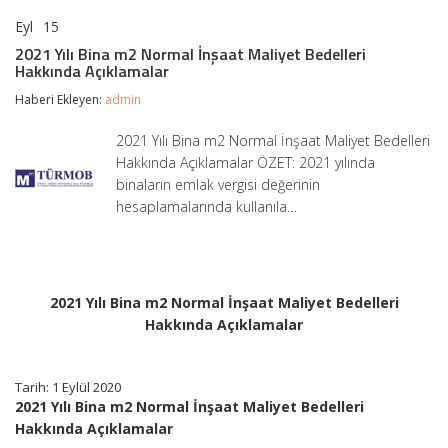
Eyl
15
2021
yorumlar kapalı
Yılı
2021 Yılı Bina m2 Normal İnşaat Maliyet Bedelleri
Bina
Hakkında Açıklamalar
m2
Normal
Haberi Ekleyen:
admin
İnşaat
Maliyet
2021 Yılı Bina m2 Normal İnşaat Maliyet Bedelleri
Bedelleri
Hakkında Açıklamalar ÖZET: 2021 yılında
Hakkında
Açıklamalar
binaların emlak vergisi değerinin
için
hesaplamalarında kullanıla…
2021 Yılı Bina m2 Normal İnşaat Maliyet Bedelleri
Hakkında Açıklamalar
Tarih: 1 Eylül 2020
2021 Yılı Bina m2 Normal İnşaat Maliyet Bedelleri
Hakkında Açıklamalar