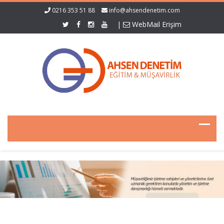
0216 353 51 88
info@ahsendenetim.com
|
WebMail Erişim