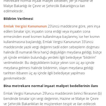
metrekare normal inşaat maliyet bedelleri, yer yıl Hazine ve
Maliye Bakanlığı ile Çevre ve Şehircilik Bakanlığınca ilan
edilmektedir.
Bildirim Verilmesi
Emlak Vergisi Kanununun
23’üncü maddesine göre, yeni inşa
edilen binalar için; inşaatın sona erdiği veya inşaatın sona
ermesinden evvel kısmen kullanılmaya başlanmış ise her kısmın
kullanılmasına başlandığı, Emlak Vergisi Kanununun 33’üncü
maddesinde yazılı vergi değerini tadil eden sebeplerin doğması
halinde (8 numaralı fıkra hariç) değişikliğin meydana geldiği, bütçe
yılı içinde emlakin bulunduğu yerdeki ilgili belediyeye “bildirim”
verilmektedir. Bu değişikliklerin bütçe yılının son üç ayı içinde
meydana gelmesi halinde bildirimin, olayın meydana geldiği
tarihten itibaren üç ay içinde ilgili belediyeye yapılması
gerekmektedir.
Bina metrekare normal inşaat maliyet bedellerinin ilanı
Emlak Vergisi Kanununun 29’uncu maddesinin birinci fıkrasının (b)
bendinde binalar için vergi değerinin, Hazine ve Maliye ile Çevre
ve Şehircilik Bakanlıkları ile müştereken tespit ve ilan edilecek