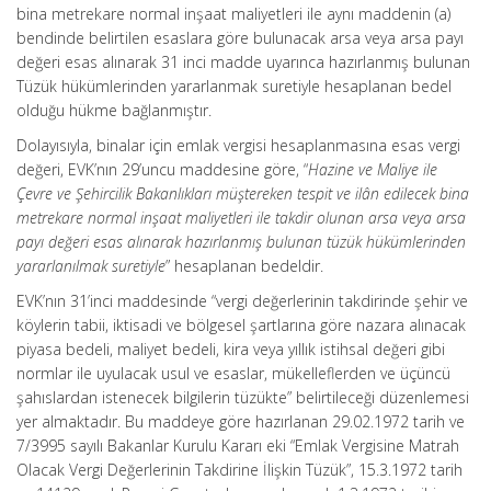
bina metrekare normal inşaat maliyetleri ile aynı maddenin (a)
bendinde belirtilen esaslara göre bulunacak arsa veya arsa payı
değeri esas alınarak 31 inci madde uyarınca hazırlanmış bulunan
Tüzük hükümlerinden yararlanmak suretiyle hesaplanan bedel
olduğu hükme bağlanmıştır.
Dolayısıyla, binalar için emlak vergisi hesaplanmasına esas vergi
değeri, EVK’nın 29’uncu maddesine göre, “
Hazine ve Maliye ile
Çevre ve Şehircilik Bakanlıkları müştereken tespit ve ilân edilecek bina
metrekare normal inşaat maliyetleri ile takdir olunan arsa veya arsa
payı değeri esas alınarak hazırlanmış bulunan tüzük hükümlerinden
yararlanılmak suretiyle
” hesaplanan bedeldir.
EVK’nın 31’inci maddesinde “vergi değerlerinin takdirinde şehir ve
köylerin tabii, iktisadi ve bölgesel şartlarına göre nazara alınacak
piyasa bedeli, maliyet bedeli, kira veya yıllık istihsal değeri gibi
normlar ile uyulacak usul ve esaslar, mükelleflerden ve üçüncü
şahıslardan istenecek bilgilerin tüzükte” belirtileceği düzenlemesi
yer almaktadır. Bu maddeye göre hazırlanan 29.02.1972 tarih ve
7/3995 sayılı Bakanlar Kurulu Kararı eki “Emlak Vergisine Matrah
Olacak Vergi Değerlerinin Takdirine İlişkin Tüzük”, 15.3.1972 tarih