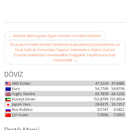
Post
←
Meslek Mensupları İşyeri Hizmet ve Kalite Rehberi
navigation
İhracata Yönelik Devlet Yardımları Kapsamında Destekleme ve
Fiyat İstikrar Fonundan Yapılan Ödemelere İlişkin Usul ve
Esaslar Hakkında Yönetmelikte Değişiklik Yapılmasına Dair
Yönetmelik
→
DÖVİZ
ABD Doları
47.5229
47.6085
Euro
54.7749
54.8736
İngiliz Sterlini
63.7878
64.1203
Kuveyt Dinarı
153.8799
155.8934
Japon Yeni
29.9375
30.1357
Rus Rublesi
0.5747
0.5822
Çin Yuanı
7.0036
7.0952
Pratik Menü