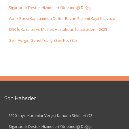
Sigortacılık Destek Hizmetleri Yönetmeliği Değişti
Varlık Barışı Kapsamında Defter-Beyan Sistemi Kayıt Kılavuzu
SGK İş Kazaları ve Meslek Hastalıkları İstatistikleri – 2025
Gelir Vergisi Genel Tebliği (Seri No: 335)
Son Haberler
5520 sayılı Kurumlar Vergisi Kanunu Sirküleri /73
Sigortacılık Destek Hizmetleri Yönetmeliği Değişti