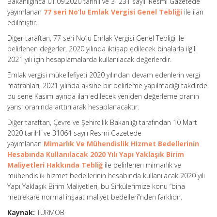
Bakanlığınca 01.09.2020 tarihli ve 31231 sayılı Resmi Gazetede
yayımlanan
77 seri No’lu Emlak Vergisi Genel Tebliği
ile ilan
edilmiştir.
Diğer taraftan, 77 seri No’lu Emlak Vergisi Genel Tebliği ile
belirlenen değerler, 2020 yılında iktisap edilecek binalarla ilgili
2021 yılı için hesaplamalarda kullanılacak değerlerdir.
Emlak vergisi mükellefiyeti 2020 yılından devam edenlerin vergi
matrahları, 2021 yılında aksine bir belirleme yapılmadığı takdirde
bu sene Kasım ayında ilan edilecek yeniden değerleme oranın
yarısı oranında arttırılarak hesaplanacaktır.
Diğer taraftan, Çevre ve Şehircilik Bakanlığı tarafından 10 Mart
2020 tarihli ve 31064 sayılı Resmi Gazetede
yayımlanan
Mimarlık Ve Mühendislik Hizmet Bedellerinin
Hesabında Kullanılacak 2020 Yılı Yapı Yaklaşık Birim
Maliyetleri Hakkında Tebliğ
ile belirlenen mimarlık ve
mühendislik hizmet bedellerinin hesabında kullanılacak 2020 yılı
Yapı Yaklaşık Birim Maliyetleri, bu Sirkülerimize konu “bina
metrekare normal inşaat maliyet bedelleri”nden farklıdır.
Kaynak:
TÜRMOB