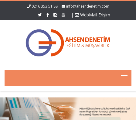
0216 353 51 88
info@ahsendenetim.com
|
WebMail Erişim