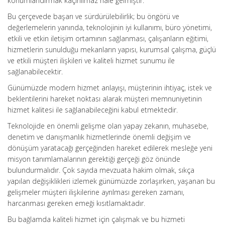
konumlandırmak kaçınılmaz hale gelmiştir.
Bu çerçevede başarı ve sürdürülebilirlik; bu öngörü ve
değerlemelerin yanında, teknolojinin iyi kullanımı, büro yönetimi,
etkili ve etkin iletişim ortamının sağlanması, çalışanların eğitimi,
hizmetlerin sunulduğu mekanların yapısı, kurumsal çalışma, güçlü
ve etkili müşteri ilişkileri ve kaliteli hizmet sunumu ile
sağlanabilecektir.
Günümüzde modern hizmet anlayışı, müşterinin ihtiyaç, istek ve
beklentilerini hareket noktası alarak müşteri memnuniyetinin
hizmet kalitesi ile sağlanabileceğini kabul etmektedir.
Teknolojide en önemli gelişme olan yapay zekanın, muhasebe,
denetim ve danışmanlık hizmetlerinde önemli değişim ve
dönüşüm yaratacağı gerçeğinden hareket edilerek mesleğe yeni
misyon tanımlamalarının gerektiği gerçeği göz önünde
bulundurmalıdır. Çok sayıda mevzuata hakim olmak, sıkça
yapılan değişiklikleri izlemek günümüzde zorlaşırken, yaşanan bu
gelişmeler müşteri ilişkilerine ayrılması gereken zamanı,
harcanması gereken emeği kısıtlamaktadır.
Bu bağlamda kaliteli hizmet için çalışmak ve bu hizmeti