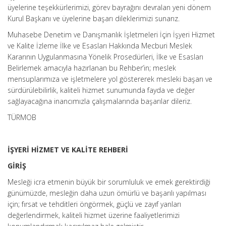
üyelerine teşekkürlerimizi, görev bayrağını devralan yeni dönem
Kurul Başkanı ve üyelerine başarı dileklerimizi sunarız.
Muhasebe Denetim ve Danışmanlık İşletmeleri İçin İşyeri Hizmet
ve Kalite İzleme İlke ve Esasları Hakkında Mecburi Meslek
Kararının Uygulanmasına Yönelik Prosedürleri, İlke ve Esasları
Belirlemek amacıyla hazırlanan bu Rehber’in; meslek
mensuplarımıza ve işletmelere yol göstererek mesleki başarı ve
sürdürülebilirlik, kaliteli hizmet sunumunda fayda ve değer
sağlayacağına inancımızla çalışmalarında başarılar dileriz.
TÜRMOB
İŞYERİ HİZMET VE KALİTE REHBERİ
GİRİŞ
Mesleği icra etmenin büyük bir sorumluluk ve emek gerektirdiği
günümüzde, mesleğin daha uzun ömürlü ve başarılı yapılması
için; fırsat ve tehditleri öngörmek, güçlü ve zayıf yanları
değerlendirmek, kaliteli hizmet üzerine faaliyetlerimizi