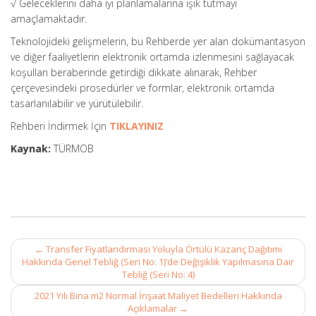
√ Geleceklerini daha iyi planlamalarına ışık tutmayı
amaçlamaktadır.
Teknolojideki gelişmelerin, bu Rehberde yer alan dokümantasyon
ve diğer faaliyetlerin elektronik ortamda izlenmesini sağlayacak
koşulları beraberinde getirdiği dikkate alınarak, Rehber
çerçevesindeki prosedürler ve formlar, elektronik ortamda
tasarlanılabilir ve yürütülebilir.
Rehberi İndirmek İçin
TIKLAYINIZ
Kaynak:
TÜRMOB
Post
←
Transfer Fiyatlandırması Yoluyla Örtülü Kazanç Dağıtımı
navigation
Hakkında Genel Tebliğ (Seri No: 1)’de Değişiklik Yapılmasına Dair
Tebliğ (Seri No: 4)
2021 Yılı Bina m2 Normal İnşaat Maliyet Bedelleri Hakkında
Açıklamalar
→