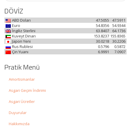
DÖVİZ
ABD Doları
47.5055
47.5911
Euro
54.8356
54.9344
İngiliz Sterlini
63.8407
64.1736
Kuveyt Dinarı
153.8237
155.8365
Japon Yeni
30.0218
30.2206
Rus Rublesi
0.5796
0.5872
Çin Yuanı
6.9991
7.0907
Pratik Menü
Amortismanlar
Asgari Geçim İndirimi
Asgari Ücretler
Duyurular
Hakkımızda