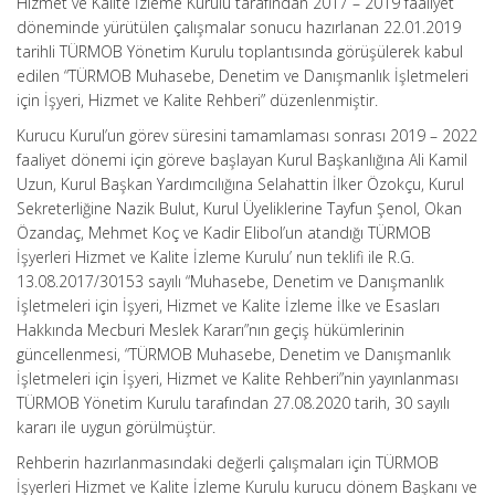
Hizmet ve Kalite İzleme Kurulu tarafından 2017 – 2019 faaliyet
döneminde yürütülen çalışmalar sonucu hazırlanan 22.01.2019
tarihli TÜRMOB Yönetim Kurulu toplantısında görüşülerek kabul
edilen “TÜRMOB Muhasebe, Denetim ve Danışmanlık İşletmeleri
için İşyeri, Hizmet ve Kalite Rehberi” düzenlenmiştir.
Kurucu Kurul’un görev süresini tamamlaması sonrası 2019 – 2022
faaliyet dönemi için göreve başlayan Kurul Başkanlığına Ali Kamil
Uzun, Kurul Başkan Yardımcılığına Selahattin İlker Özokçu, Kurul
Sekreterliğine Nazik Bulut, Kurul Üyeliklerine Tayfun Şenol, Okan
Özandaç, Mehmet Koç ve Kadir Elibol’un atandığı TÜRMOB
İşyerleri Hizmet ve Kalite İzleme Kurulu’ nun teklifi ile R.G.
13.08.2017/30153 sayılı “Muhasebe, Denetim ve Danışmanlık
İşletmeleri için İşyeri, Hizmet ve Kalite İzleme İlke ve Esasları
Hakkında Mecburi Meslek Kararı”nın geçiş hükümlerinin
güncellenmesi, “TÜRMOB Muhasebe, Denetim ve Danışmanlık
İşletmeleri için İşyeri, Hizmet ve Kalite Rehberi”nin yayınlanması
TÜRMOB Yönetim Kurulu tarafından 27.08.2020 tarih, 30 sayılı
kararı ile uygun görülmüştür.
Rehberin hazırlanmasındaki değerli çalışmaları için TÜRMOB
İşyerleri Hizmet ve Kalite İzleme Kurulu kurucu dönem Başkanı ve