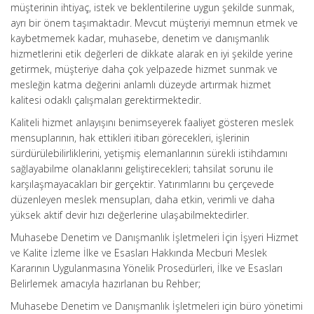
müşterinin ihtiyaç, istek ve beklentilerine uygun şekilde sunmak,
ayrı bir önem taşımaktadır. Mevcut müşteriyi memnun etmek ve
kaybetmemek kadar, muhasebe, denetim ve danışmanlık
hizmetlerini etik değerleri de dikkate alarak en iyi şekilde yerine
getirmek, müşteriye daha çok yelpazede hizmet sunmak ve
mesleğin katma değerini anlamlı düzeyde artırmak hizmet
kalitesi odaklı çalışmaları gerektirmektedir.
Kaliteli hizmet anlayışını benimseyerek faaliyet gösteren meslek
mensuplarının, hak ettikleri itibarı görecekleri, işlerinin
sürdürülebilirliklerini, yetişmiş elemanlarının sürekli istihdamını
sağlayabilme olanaklarını geliştirecekleri; tahsilat sorunu ile
karşılaşmayacakları bir gerçektir. Yatırımlarını bu çerçevede
düzenleyen meslek mensupları, daha etkin, verimli ve daha
yüksek aktif devir hızı değerlerine ulaşabilmektedirler.
Muhasebe Denetim ve Danışmanlık İşletmeleri İçin İşyeri Hizmet
ve Kalite İzleme İlke ve Esasları Hakkında Mecburi Meslek
Kararının Uygulanmasına Yönelik Prosedürleri, İlke ve Esasları
Belirlemek amacıyla hazırlanan bu Rehber;
Muhasebe Denetim ve Danışmanlık İşletmeleri için büro yönetimi