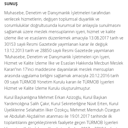
SUNUŞ
Muhasebe, Denetim ve Danışmanlık İşletmeleri tarafından
verilecek hizmetlerin, değişen toplumsal duyarlılık ve
sorumluluklar doğrultusunda kurumsal bir anlayışla sunulmasını
sağlamak üzere meslek mensuplarının işyeri, hizmet ve kalite
izleme ilke ve esaslarını düzenlemek amacıyla 13.08.2017 tarih ve
30153 sayılı Resmi Gazetede yayımlanan karar ile değişik
13.12.2013 tarih ve 28850 sayılı Resmi Gazetede yayımlanan
“Muhasebe, Denetim ve Danışmanlık İşletmeleri için İşyeri,
Hizmet ve Kalite İzleme İlke ve Esasları Hakkında Mecburi Meslek
Kararı”nın 17’inci maddesine dayanılarak meslek mensupları
arasında uygulama birliğini sağlamak amacıyla 20.12.2016 tarih
09 sayılı TÜRMOB Yönetim Kurulu kararı ile TÜRMOB İşyerleri
Hizmet ve Kalite İzleme Kurulu oluşturulmuştur.
Kurul Başkanlığına Mehmet Erkan Azizoğlu, Kurul Başkan
Yardımcılığına Salih Çakır, Kurul Sekreterliğine Nüvit Erten, Kurul
Üyeliklerine Selahattin İlker Özokçu, Mehmet Memduh Özargun
ve Abdullah Alıçdalı’nın atanması ile 19.01.2017 tarihinde ilk
toplantılarını gerçekleştirerek faaliyete geçen TÜRMOB İşyerleri