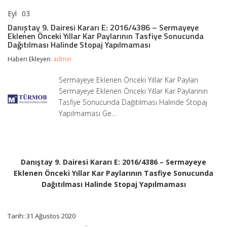
Eyl
03
Danıştay
yorumlar kapalı
9.
Danıştay 9. Dairesi Kararı E: 2016/4386 – Sermayeye
Dairesi
Eklenen Önceki Yıllar Kar Paylarının Tasfiye Sonucunda
Kararı
Dağıtılması Halinde Stopaj Yapılmaması
E:
2016/4386
Haberi Ekleyen:
admin
–
Sermayeye
Sermayeye Eklenen Önceki Yıllar Kar Payları
Eklenen
Sermayeye Eklenen Önceki Yıllar Kar Paylarının
Önceki
Yıllar
Tasfiye Sonucunda Dağıtılması Halinde Stopaj
Kar
Yapılmaması Ge…
Paylarının
Tasfiye
Sonucunda
Dağıtılması
Halinde
Stopaj
Danıştay 9. Dairesi Kararı E: 2016/4386 – Sermayeye
Yapılmaması
Eklenen Önceki Yıllar Kar Paylarının Tasfiye Sonucunda
için
Dağıtılması Halinde Stopaj Yapılmaması
Tarih: 31 Ağustos 2020