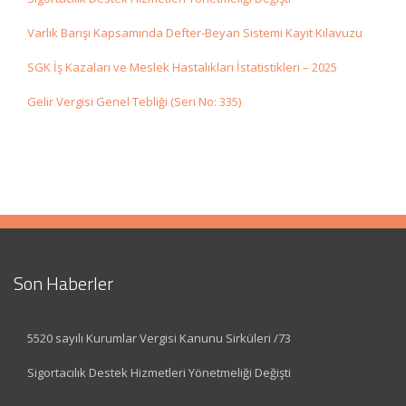
Varlık Barışı Kapsamında Defter-Beyan Sistemi Kayıt Kılavuzu
SGK İş Kazaları ve Meslek Hastalıkları İstatistikleri – 2025
Gelir Vergisi Genel Tebliği (Seri No: 335)
Son Haberler
5520 sayılı Kurumlar Vergisi Kanunu Sirküleri /73
Sigortacılık Destek Hizmetleri Yönetmeliği Değişti