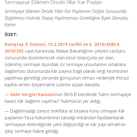
Sermayeye Eklenen Önceki Yıllar Kar Payları
Sermayeye Eklenen Önceki Yıllar Kar Paylarının Tasfiye Sonucunda
Dağıtılması Halinde Stopaj Yapılmaması Gerektiğine İlişkin Danıştay
Kararı
ÖZET:
Danıştay 9. Dairesi, 13.2.2019 tarihli ve E. 2016/4386 K.
2019/292
sayılı Kararında, Maliye Bakanlığı’nın şirketin tasfiyesi
sonucunda düzenlenecek olan kesin bilançoda yer alan,
ödenmiş sermaye dışındaki öz sermaye unsurlarının ortaklara
dağıtılması durumunda kâr payına bağlı olarak vergi kesintisinin
yapılması gerektiği yönünde görüşünün olması nedeniyle ihtirazi
kayıtla verilen beyanname üzerine açılan davada,
—
Gelir Vergisi Kanunu
‘nun 94/6-B bendinde “kârın sermayeye
ilavesi kâr dağıtımı sayılmaz” hükmünün yer aldığı,
— Dağıtılmadığı sürece tevkifata ve beyana konu olmayan kâr
paylarının Yasa hükümlerinin tanıdığı imkândan faydalanılarak
sermayeye eklendiğinde şekil değiştirdiği ve kâr payı olmaktan
çıkıp sermaye haline geldiği,