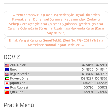
Post
←
Yeni Koronavirüs (Covid-19) Nedeniyle Dışsal Etkilerden
navigation
Kaynaklanan Dönemsel Durumlar Kapsamındaki Zorlayıcı
Sebep Gerekçesiyle Kısa Çalışma Uygulanan İşyerleri İçin Kısa
Çalışma Ödeneğinin Süresinin Uzatılması Hakkında Karar (Karar
Sayısı: 2915)
Emlak Vergisi Kanunu Genel Tebliği (Seri No: 77) – 2021 Yılı Bina
Metrekare Normal İnşaat Bedelleri
→
DÖVİZ
ABD Doları
47.5055
47.5911
Euro
54.8356
54.9344
İngiliz Sterlini
63.8407
64.1736
Kuveyt Dinarı
153.8237
155.8365
Japon Yeni
30.0218
30.2206
Rus Rublesi
0.5796
0.5872
Çin Yuanı
6.9991
7.0907
Pratik Menü