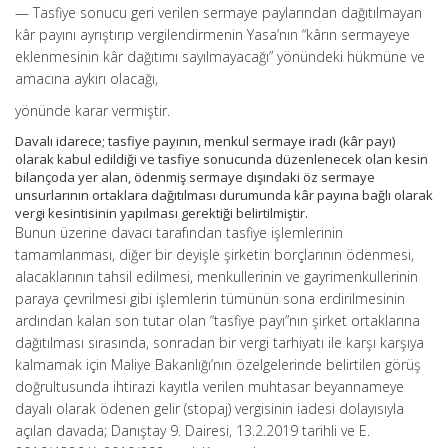
— Tasfiye sonucu geri verilen sermaye paylarından dağıtılmayan
kâr payını ayrıştırıp vergilendirmenin Yasa’nın “kârın sermayeye
eklenmesinin kâr dağıtımı sayılmayacağı” yönündeki hükmüne ve
amacına aykırı olacağı,
yönünde karar vermiştir.
Davalı idarece; tasfiye payının, menkul sermaye iradı (kâr payı)
olarak kabul edildiği ve tasfiye sonucunda düzenlenecek olan kesin
bilançoda yer alan, ödenmiş sermaye dışındaki öz sermaye
unsurlarının ortaklara dağıtılması durumunda kâr payına bağlı olarak
vergi kesintisinin yapılması gerektiği belirtilmiştir.
Bunun üzerine davacı tarafından tasfiye işlemlerinin
tamamlanması, diğer bir deyişle şirketin borçlarının ödenmesi,
alacaklarının tahsil edilmesi, menkullerinin ve gayrimenkullerinin
paraya çevrilmesi gibi işlemlerin tümünün sona erdirilmesinin
ardından kalan son tutar olan “tasfiye payı”nın şirket ortaklarına
dağıtılması sırasında, sonradan bir vergi tarhiyatı ile karşı karşıya
kalmamak için Maliye Bakanlığı’nın özelgelerinde belirtilen görüş
doğrultusunda ihtirazi kayıtla verilen muhtasar beyannameye
dayalı olarak ödenen gelir (stopaj) vergisinin iadesi dolayısıyla
açılan davada; Danıştay 9. Dairesi, 13.2.2019 tarihli ve E.