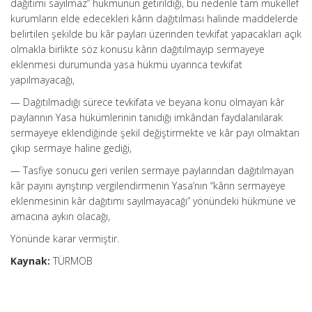
dağıtımı sayılmaz” hükmünün getirildiği, bu nedenle tam mükellef
kurumların elde edecekleri kârın dağıtılması halinde maddelerde
belirtilen şekilde bu kâr payları üzerinden tevkifat yapacakları açık
olmakla birlikte söz konusu kârın dağıtılmayıp sermayeye
eklenmesi durumunda yasa hükmü uyarınca tevkifat
yapılmayacağı,
— Dağıtılmadığı sürece tevkifata ve beyana konu olmayan kâr
paylarının Yasa hükümlerinin tanıdığı imkândan faydalanılarak
sermayeye eklendiğinde şekil değiştirmekte ve kâr payı olmaktan
çıkıp sermaye haline gediği,
— Tasfiye sonucu geri verilen sermaye paylarından dağıtılmayan
kâr payını ayrıştırıp vergilendirmenin Yasa’nın “kârın sermayeye
eklenmesinin kâr dağıtımı sayılmayacağı” yönündeki hükmüne ve
amacına aykırı olacağı,
Yönünde karar vermiştir.
Kaynak:
TÜRMOB