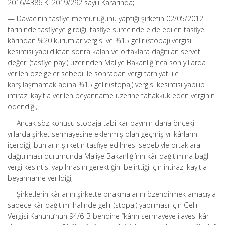
2016/4386 K. 2019/292 sayılı Kararında;
— Davacının tasfiye memurluğunu yaptığı şirketin 02/05/2012
tarihinde tasfiyeye girdiği, tasfiye sürecinde elde edilen tasfiye
kârından %20 kurumlar vergisi ve %15 gelir (stopaj) vergisi
kesintisi yapıldıktan sonra kalan ve ortaklara dağıtılan servet
değeri (tasfiye payı) üzerinden Maliye Bakanlığı’nca son yıllarda
verilen özelgeler sebebi ile sonradan vergi tarhiyatı ile
karşılaşmamak adına %15 gelir (stopaj) vergisi kesintisi yapılıp
ihtirazi kayıtla verilen beyanname üzerine tahakkuk eden verginin
ödendiği,
— Ancak söz konusu stopaja tabi kar payının daha önceki
yıllarda şirket sermayesine eklenmiş olan geçmiş yıl kârlarını
içerdiği, bunların şirketin tasfiye edilmesi sebebiyle ortaklara
dağıtılması durumunda Maliye Bakanlığı’nın kâr dağıtımına bağlı
vergi kesintisi yapılmasını gerektiğini belirttiği için ihtirazı kayıtla
beyanname verildiği,
— Şirketlerin kârlarını şirkette bırakmalarını özendirmek amacıyla
sadece kâr dağıtımı halinde gelir (stopaj) yapılması için Gelir
Vergisi Kanunu’nun 94/6-B bendine “kârın sermayeye ilavesi kâr