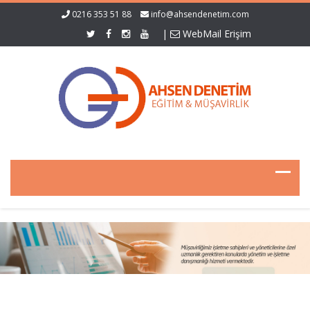
0216 353 51 88
info@ahsendenetim.com
|
WebMail Erişim