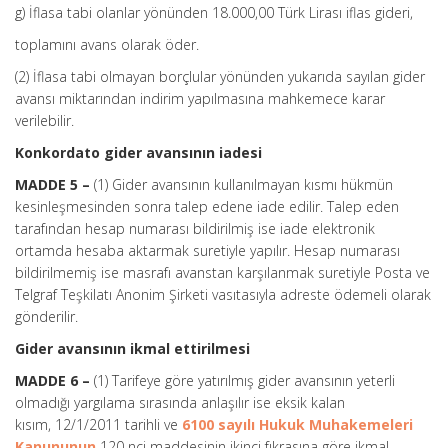
g) İflasa tabi olanlar yönünden 18.000,00 Türk Lirası iflas gideri,
toplamını avans olarak öder.
(2) İflasa tabi olmayan borçlular yönünden yukarıda sayılan gider
avansı miktarından indirim yapılmasına mahkemece karar
verilebilir.
Konkordato gider avansının iadesi
MADDE 5 –
(1) Gider avansının kullanılmayan kısmı hükmün
kesinleşmesinden sonra talep edene iade edilir. Talep eden
tarafından hesap numarası bildirilmiş ise iade elektronik
ortamda hesaba aktarmak suretiyle yapılır. Hesap numarası
bildirilmemiş ise masrafı avanstan karşılanmak suretiyle Posta ve
Telgraf Teşkilatı Anonim Şirketi vasıtasıyla adreste ödemeli olarak
gönderilir.
Gider avansının ikmal ettirilmesi
MADDE 6 –
(1) Tarifeye göre yatırılmış gider avansının yeterli
olmadığı yargılama sırasında anlaşılır ise eksik kalan
kısım, 12/1/2011 tarihli ve
6100 sayılı Hukuk Muhakemeleri
Kanununun
120 nci maddesinin ikinci fıkrasına göre ikmal