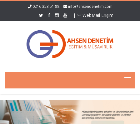
0216 353 51 88
info@ahsendenetim.com
|
WebMail Erişim