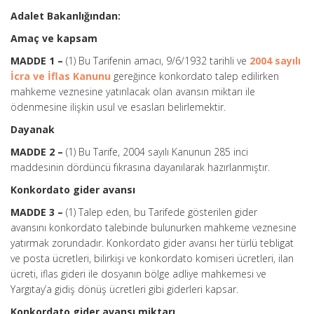
Adalet Bakanlığından:
Amaç ve kapsam
MADDE 1 –
(1) Bu Tarifenin amacı, 9/6/1932 tarihli ve
2004 sayılı
İcra ve İflas Kanunu
gereğince konkordato talep edilirken
mahkeme veznesine yatırılacak olan avansın miktarı ile
ödenmesine ilişkin usul ve esasları belirlemektir.
Dayanak
MADDE 2 –
(1) Bu Tarife, 2004 sayılı Kanunun 285 inci
maddesinin dördüncü fıkrasına dayanılarak hazırlanmıştır.
Konkordato gider avansı
MADDE 3 –
(1) Talep eden, bu Tarifede gösterilen gider
avansını konkordato talebinde bulunurken mahkeme veznesine
yatırmak zorundadır. Konkordato gider avansı her türlü tebligat
ve posta ücretleri, bilirkişi ve konkordato komiseri ücretleri, ilan
ücreti, iflas gideri ile dosyanın bölge adliye mahkemesi ve
Yargıtay’a gidiş dönüş ücretleri gibi giderleri kapsar.
Konkordato gider avansı miktarı