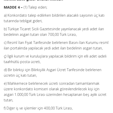
MADDE 4 –
(1) Talep eden;
a) Konkordato talep edilirken bildirilen alacaklı sayısının üç katı
tutarında tebligat gideri,
b) Türkiye Ticaret Sicili Gazetesinde yayınlanacak yedi adet ilan
bedelinin asgari tutarı olan 700,00 Türk Lirası,
c) Resmî İlan Fiyat Tarifesinde belirlenen Basın-İlan Kurumu resmî
ilan portalında yapılacak yedi adet ilan bedelinin asgari tutarı,
ç) İlgili kurum ve kuruluşlara yapılacak bildirim için elli adet iadeli
taahhütlü posta ücreti,
d) Bir bilirkişi için Bilirkişilik Asgari Ücret Tarifesinde belirlenen
ücretin üç katı tutarı,
e) Mahkemece belirlenecek ücreti sonradan tamamlanmak
üzere konkordato komiseri olarak görevlendirilecek kişi için
asgari 1.000,00 Türk Lirası üzerinden hesaplanan beş aylık ücret
tutarı,
f) Diğer iş ve işlemler için 400,00 Türk Lirası,