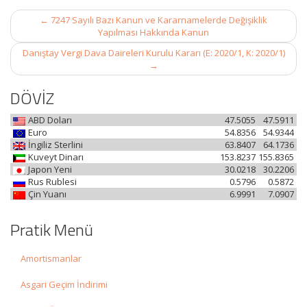
Post
←
7247 Sayılı Bazı Kanun ve Kararnamelerde Değişiklik
navigation
Yapılması Hakkında Kanun
Danıştay Vergi Dava Daireleri Kurulu Kararı (E: 2020/1, K: 2020/1)
→
DÖVİZ
ABD Doları
47.5055
47.5911
Euro
54.8356
54.9344
İngiliz Sterlini
63.8407
64.1736
Kuveyt Dinarı
153.8237
155.8365
Japon Yeni
30.0218
30.2206
Rus Rublesi
0.5796
0.5872
Çin Yuanı
6.9991
7.0907
Pratik Menü
Amortismanlar
Asgari Geçim İndirimi