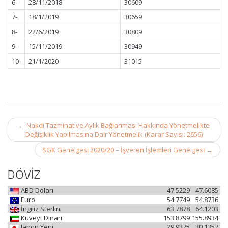
6-
28/11/2018
30609
7-
18/1/2019
30659
8-
22/6/2019
30809
9-
15/11/2019
30949
10-
21/1/2020
31015
Post
←
Nakdi Tazminat ve Aylık Bağlanması Hakkında Yönetmelikte
navigation
Değişiklik Yapılmasına Dair Yönetmelik (Karar Sayısı: 2656)
SGK Genelgesi 2020/20 – İşveren İşlemleri Genelgesi
→
DÖVİZ
ABD Doları
47.5229
47.6085
Euro
54.7749
54.8736
İngiliz Sterlini
63.7878
64.1203
Kuveyt Dinarı
153.8799
155.8934
Japon Yeni
29.9375
30.1357