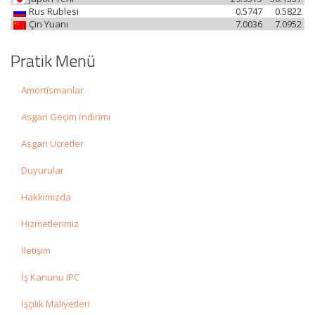
Rus Rublesi
0.5747
0.5822
Çin Yuanı
7.0036
7.0952
Pratik Menü
Amortismanlar
Asgari Geçim İndirimi
Asgari Ücretler
Duyurular
Hakkımızda
Hizmetlerimiz
İletişim
İş Kanunu IPC
İşçilik Maliyetleri