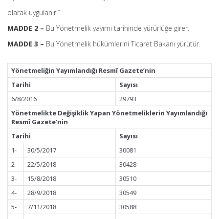
olarak uygulanır.”
MADDE 2 –
Bu Yönetmelik yayımı tarihinde yürürlüğe girer.
MADDE 3 –
Bu Yönetmelik hükümlerini Ticaret Bakanı yürütür.
Yönetmeliğin Yayımlandığı Resmî Gazete’nin
Tarihi
Sayısı
6/8/2016
29793
Yönetmelikte Değişiklik Yapan Yönetmeliklerin Yayımlandığı
Resmî Gazete’nin
Tarihi
Sayısı
1-
30/5/2017
30081
2-
22/5/2018
30428
3-
15/8/2018
30510
4-
28/9/2018
30549
5-
7/11/2018
30588