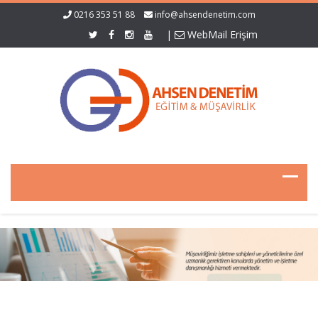
0216 353 51 88
info@ahsendenetim.com
|
WebMail Erişim