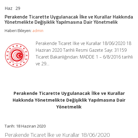
Haz
29
Perakende
yorumlar kapalı
Ticarette
Perakende Ticarette Uygulanacak İlke ve Kurallar Hakkında
Uygulanacak
Yönetmelikte Değişiklik Yapılmasına Dair Yönetmelik
İlke
ve
Haberi Ekleyen:
admin
Kurallar
Hakkında
Perakende Ticaret İlke ve Kurallar 18/06/2020 18
Yönetmelikte
Haziran 2020 Tarihli Resmi Gazete Sayı: 31159
Değişiklik
Yapılmasına
Ticaret Bakanlığından: MADDE 1 – 6/8/2016 tarihli
Dair
ve 29…
Yönetmelik
için
Perakende Ticarette Uygulanacak İlke ve Kurallar
Hakkında Yönetmelikte Değişiklik Yapılmasına Dair
Yönetmelik
Tarih: 18 Haziran 2020
Perakende Ticaret İlke ve Kurallar 18/06/2020