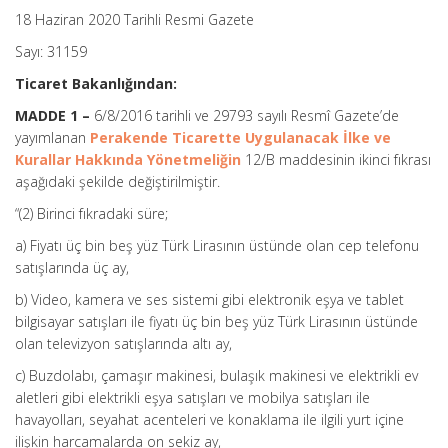
18 Haziran 2020 Tarihli Resmi Gazete
Sayı: 31159
Ticaret Bakanlığından:
MADDE 1 –
6/8/2016 tarihli ve 29793 sayılı Resmî Gazete’de
yayımlanan
Perakende Ticarette Uygulanacak İlke ve
Kurallar Hakkında Yönetmeliğin
12/B maddesinin ikinci fıkrası
aşağıdaki şekilde değiştirilmiştir.
“(2) Birinci fıkradaki süre;
a) Fiyatı üç bin beş yüz Türk Lirasının üstünde olan cep telefonu
satışlarında üç ay,
b) Video, kamera ve ses sistemi gibi elektronik eşya ve tablet
bilgisayar satışları ile fiyatı üç bin beş yüz Türk Lirasının üstünde
olan televizyon satışlarında altı ay,
c) Buzdolabı, çamaşır makinesi, bulaşık makinesi ve elektrikli ev
aletleri gibi elektrikli eşya satışları ve mobilya satışları ile
havayolları, seyahat acenteleri ve konaklama ile ilgili yurt içine
ilişkin harcamalarda on sekiz ay,