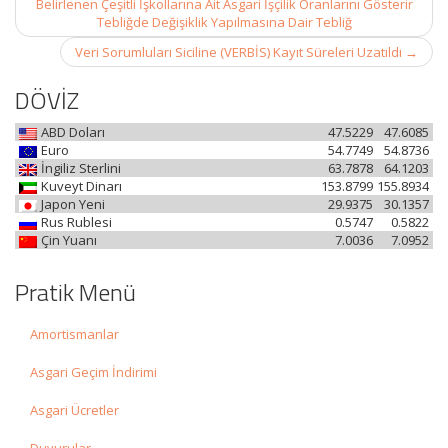
Belirlenen Çeşitli İşkollarına Ait Asgari İşçilik Oranlarını Gösterir
Tebliğde Değişiklik Yapılmasına Dair Tebliğ
Veri Sorumluları Siciline (VERBİS) Kayıt Süreleri Uzatıldı
→
DÖVİZ
ABD Doları
47.5229
47.6085
Euro
54.7749
54.8736
İngiliz Sterlini
63.7878
64.1203
Kuveyt Dinarı
153.8799
155.8934
Japon Yeni
29.9375
30.1357
Rus Rublesi
0.5747
0.5822
Çin Yuanı
7.0036
7.0952
Pratik Menü
Amortismanlar
Asgari Geçim İndirimi
Asgari Ücretler