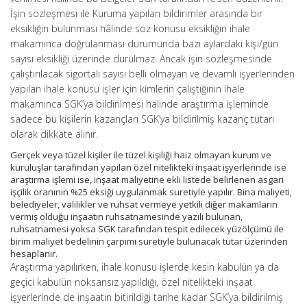
İşin sözleşmesi ile Kuruma yapılan bildirimler arasında bir
eksikliğin bulunması hâlinde söz konusu eksikliğin ihale
makamınca doğrulanması durumunda bazı aylardaki kişi/gün
sayısı eksikliği üzerinde durulmaz. Ancak işin sözleşmesinde
çalıştırılacak sigortalı sayısı belli olmayan ve devamlı işyerlerinden
yapılan ihale konusu işler için kimlerin çalıştığının ihale
makamınca SGK’ya bildirilmesi halinde araştırma işleminde
sadece bu kişilerin kazançları SGK’ya bildirilmiş kazanç tutarı
olarak dikkate alınır.
Gerçek veya tüzel kişiler ile tüzel kişiliği haiz olmayan kurum ve
kuruluşlar tarafından yapılan özel nitelikteki inşaat işyerlerinde ise
araştırma işlemi ise, inşaat maliyetine ekli listede belirlenen asgari
işçilik oranının %25 eksiği uygulanmak suretiyle yapılır. Bina maliyeti,
belediyeler, valilikler ve ruhsat vermeye yetkili diğer makamların
vermiş olduğu inşaatın ruhsatnamesinde yazılı bulunan,
ruhsatnamesi yoksa SGK tarafından tespit edilecek yüzölçümü ile
birim maliyet bedelinin çarpımı suretiyle bulunacak tutar üzerinden
hesaplanır.
Araştırma yapılırken, ihale konusu işlerde kesin kabulün ya da
geçici kabulün noksansız yapıldığı, özel nitelikteki inşaat
işyerlerinde de inşaatın bitirildiği tarihe kadar SGK’ya bildirilmiş