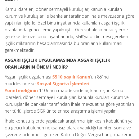
Kamu idareleri, döner sermayeli kuruluşlar, kanunla kurulan
kurum ve kuruluşlar ile bankalar tarafından ihale mevzuatına göre
yaptırılan işlerle, özel bina inşatlarında kullanılan asgari işçilik
oranlarında güncelleme yapılmıştır. Gerek ihale konusu işlerde
gerekse de özel bina inşaatlarında, SGK’ya bildirilmesi gereken
işçilik miktarının hesaplanmasında bu oranların kullanılması
gerekmektedir.
ASGARİ İŞÇİLİK UYGULAMASINDA ASGARİ İŞÇİLİK
ORANLARININ ÖNEMİ NEDİR?
Asgari işçilik uygulaması
5510 sayılı Kanun
’un 85’inci
maddesinde ve
Sosyal Sigorta İşlemleri
Yönetmeliğinin
110’uncu maddesinde açıklanmıştır. Kamu
idareleri, döner sermayeli kuruluşlar, kanunla kurulan kurum ve
kuruluşlar ile bankalar tarafından ihale mevzuatına göre yaptırılan
her türlü işlerde SGK ünitelerince araştırma işlemi yapılır.
İhale konusu işlerde yapılacak araştırma; işin kesin kabulünün ya
da geçici kabulünün noksansız olarak yapıldığı tarihten sonra ve
işverene ödenmesi gereken Katma Değer Vergisi hariç, malzeme