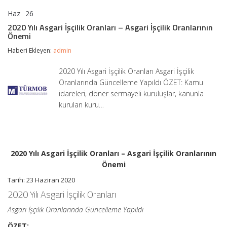
Haz
26
2020
yorumlar kapalı
Yılı
2020 Yılı Asgari İşçilik Oranları – Asgari İşçilik Oranlarının
Asgari
Önemi
İşçilik
Oranları
Haberi Ekleyen:
admin
–
Asgari
2020 Yılı Asgari İşçilik Oranları Asgari İşçilik
İşçilik
Oranlarında Güncelleme Yapıldı ÖZET: Kamu
Oranlarının
Önemi
idareleri, döner sermayeli kuruluşlar, kanunla
için
kurulan kuru…
2020 Yılı Asgari İşçilik Oranları – Asgari İşçilik Oranlarının
Önemi
Tarih: 23 Haziran 2020
2020 Yılı Asgari İşçilik Oranları
Asgari İşçilik Oranlarında Güncelleme Yapıldı
ÖZET: