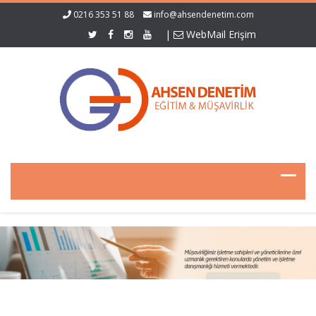
0216 353 51 88
info@ahsendenetim.com
|
WebMail Erişim