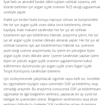
fiyat farkı ve akreditif bedeli dâhil toplam istihkak tutarına, ekli
listede belirtilen işin asgari işçilik oranının %25 eksiği uygulanmak
suretiyle yapılır.
İhaleli işin birden fazla konuyu kapsıyor olması ve bünyesindeki
her bir işin asgari işçilik oranı daha önce belirlenmiş olmak
kaydıyla, ihale makamı tarafından her bir işe ait istihkak
tutarlarının ayrı ayrı bildirilmesi hâlinde, araştırma işlemi, her bir
işe ait asgari işçilik oranları dikkate alınarak yapılır. Her bir işe ait
istihkak tutarının ayrı ayrı bildirilmemesi hâlinde ise, işverenin
yazılı isteği üzerine araştırmada, bu işlerin en yükseğine ilişkin
asgari işçilik oranı dikkate alınır. İşveren tarafından yapılan işlere
ilişkin en yüksek asgari işçilik oranının uygulanmasının kabul
edilmemesi durumunda işin asgari işçilik oranı Asgari İşçilik
Tespit Komisyonu tarafından belirlenir.
İşin sözleşmesinde çalıştırılacak sigortalı sayısı belli ise, öncelikle
bu sigortalıların kişi/gün sayısı üzerinden SGK’ ya bildirilmiş olup
olmadığı araştırılır. Bu araştırma sonucunda SGK’ ya bildirilmeyen
sigortalılar ile ilgili belgelerin verilmesi, yapılacak bir ay süreli bir
tebligat ile işverenden istenir. Belgelerin verilmemesi veya eksik
verilmesi hâlinde bu belgeler SGK tarafından re’sen düzenlenir.