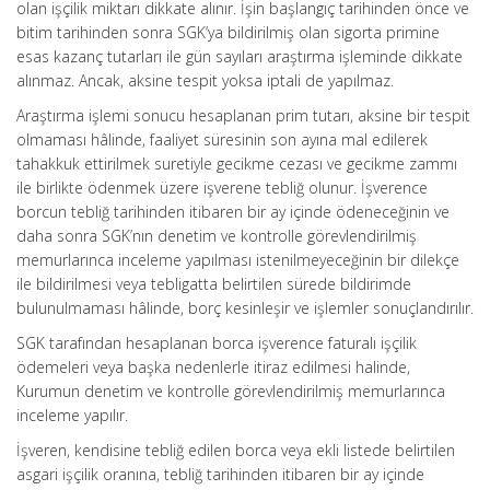
olan işçilik miktarı dikkate alınır. İşin başlangıç tarihinden önce ve
bitim tarihinden sonra SGK’ya bildirilmiş olan sigorta primine
esas kazanç tutarları ile gün sayıları araştırma işleminde dikkate
alınmaz. Ancak, aksine tespit yoksa iptali de yapılmaz.
Araştırma işlemi sonucu hesaplanan prim tutarı, aksine bir tespit
olmaması hâlinde, faaliyet süresinin son ayına mal edilerek
tahakkuk ettirilmek suretiyle gecikme cezası ve gecikme zammı
ile birlikte ödenmek üzere işverene tebliğ olunur. İşverence
borcun tebliğ tarihinden itibaren bir ay içinde ödeneceğinin ve
daha sonra SGK’nın denetim ve kontrolle görevlendirilmiş
memurlarınca inceleme yapılması istenilmeyeceğinin bir dilekçe
ile bildirilmesi veya tebligatta belirtilen sürede bildirimde
bulunulmaması hâlinde, borç kesinleşir ve işlemler sonuçlandırılır.
SGK tarafından hesaplanan borca işverence faturalı işçilik
ödemeleri veya başka nedenlerle itiraz edilmesi halinde,
Kurumun denetim ve kontrolle görevlendirilmiş memurlarınca
inceleme yapılır.
İşveren, kendisine tebliğ edilen borca veya ekli listede belirtilen
asgari işçilik oranına, tebliğ tarihinden itibaren bir ay içinde