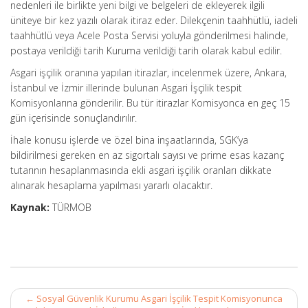
nedenleri ile birlikte yeni bilgi ve belgeleri de ekleyerek ilgili
üniteye bir kez yazılı olarak itiraz eder. Dilekçenin taahhütlü, iadeli
taahhütlü veya Acele Posta Servisi yoluyla gönderilmesi halinde,
postaya verildiği tarih Kuruma verildiği tarih olarak kabul edilir.
Asgari işçilik oranına yapılan itirazlar, incelenmek üzere, Ankara,
İstanbul ve İzmir illerinde bulunan Asgari İşçilik tespit
Komisyonlarına gönderilir. Bu tür itirazlar Komisyonca en geç 15
gün içerisinde sonuçlandırılır.
İhale konusu işlerde ve özel bina inşaatlarında, SGK’ya
bildirilmesi gereken en az sigortalı sayısı ve prime esas kazanç
tutarının hesaplanmasında ekli asgari işçilik oranları dikkate
alınarak hesaplama yapılması yararlı olacaktır.
Kaynak:
TÜRMOB
Post
←
Sosyal Güvenlik Kurumu Asgari İşçilik Tespit Komisyonunca
navigation