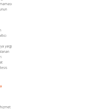
unmaması
şunun
n
ltıcı
ya yargı
gulanan
ri
at
tesis
da
 hizmet