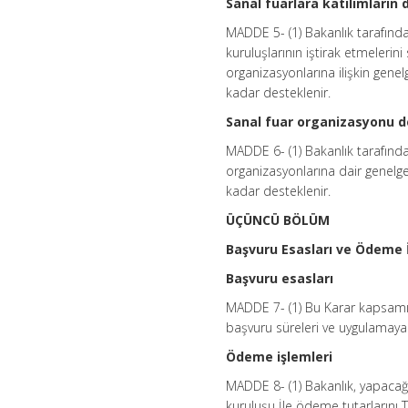
Sanal fuarlara katılımların
MADDE 5- (1) Bakanlık tarafından 
kuruluşlarının iştirak etmelerin
organizasyonlarına ilişkin gene
kadar desteklenir.
Sanal fuar organizasyonu d
MADDE 6- (1) Bakanlık tarafında
organizasyonlarına dair genelge
kadar desteklenir.
ÜÇÜNCÜ BÖLÜM
Başvuru Esasları ve Ödeme 
Başvuru esasları
MADDE 7- (1) Bu Karar kapsamın
başvuru süreleri ve uygulamaya d
Ödeme işlemleri
MADDE 8- (1) Bakanlık, yapacağı
kuruluşu İle ödeme tutarlarını 