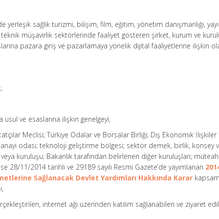
 yerleşik sağlık turizmi, bilişim, film, eğitim, yönetim danışmanlığı, yayın
ve teknik müşavirlik sektörlerinde faaliyet gösteren şirket, kurum ve kurulu
şlarına pazara giriş ve pazarlamaya yönelik dijital faaliyetlerine ilişkin o
;
usul ve esaslarına ilişkin genelgeyi,
acatçılar Meclisi; Türkiye Odalar ve Borsalar Birliği; Dış Ekonomik İlişkiler
a sanayi odası; teknoloji geliştirme bölgesi; sektör demek, birlik, konsey 
veya kuruluşu; Bakanlık tarafından belirlenen diğer kuruluşları; müteahh
in ise 28/11/2014 tarihli ve 29189 sayılı Resmi Gazete’de yayımlanan
201
zmetlerine Sağlanacak Devlet Yardımları Hakkında Karar
kapsam
ı,
rçekleştirilen, internet ağı üzerinden katılım sağlanabilen ve ziyaret edi