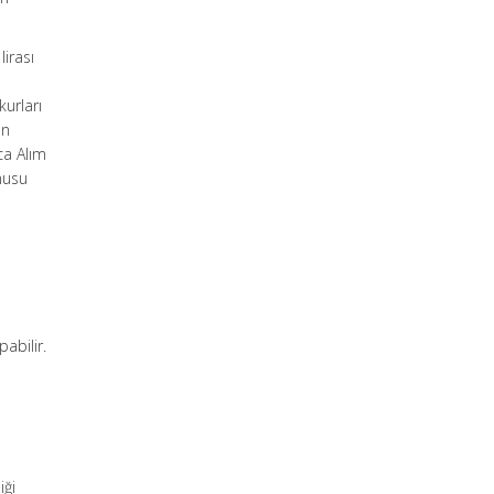
lirası
kurları
an
ca Alım
nusu
pabilir.
iği