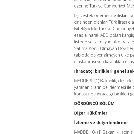
üzerine Türkiye Cumhuriyet Me
(2) Destek ödemesine ilişkin ibr
cinsinden olanları Türk lirası o
Niteliğindeki Türkiye Cumhuriyet
esas alınarak ABD doları karşılı
listede yer almayan ülke para b
Satıma Konu Olmayan Dövizlere İ
tabloda da yer almayan ülke par
uluslararası veri kaynaklan esas 
İhracatçı birlikleri genel se
MADDE 9- (1) Bakanlık, destek m
yararlanıcıların belirlenmesi i
konusunda ihracatçı birlikleri ge
DÖRDÜNCÜ BÖLÜM
Diğer Hükümler
İzleme ve değerlendirme
MADDE 10- (1) Bakanlık, işbirliği k