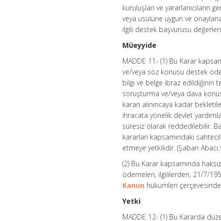
kuruluşları ve yararlanıcıların
veya usulüne uygun ve onaylana
ilgili destek başvurusu değerle
Müeyyide
MADDE 11- (1) Bu Karar kapsa
ve/veya söz konusu destek ödemel
bilgi ve belge ibraz edildiğinin
soruşturma ve/veya dava konusu 
kararı alınıncaya kadar bekleti
ihracata yönelik devlet yardımla
süresiz olarak reddedilebilir.
kararları kapsamındaki sahtecil
etmeye yetkilidir. (Şaban Abacı.
(2) Bu Karar kapsamında haksız 
ödemeleri, ilgililerden, 21/7/195
Kanun
hükümleri çerçevesinde g
Yetki
MADDE 12- (1) Bu Kararda düzenl