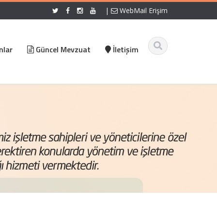
|
WebMail Erişim
nlar
Güncel Mevzuat
İletişim