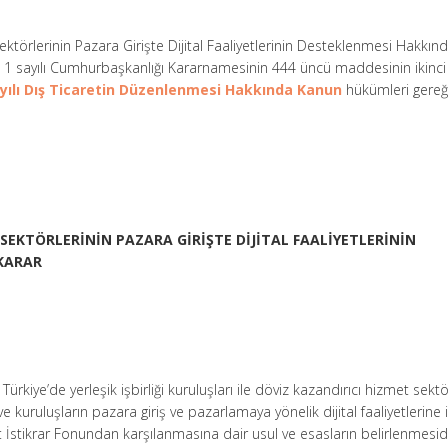
ektörlerinin Pazara Girişte Dijital Faaliyetlerinin Desteklenmesi Hakkın
 1 sayılı Cumhurbaşkanlığı Kararnamesinin 444 üncü maddesinin ikinci 
yılı Dış Ticaretin Düzenlenmesi Hakkında Kanun
hükümleri gereğ
 SEKTÖRLERİNİN PAZARA GİRİŞTE DİJİTAL FAALİYETLERİNİN
KARAR
ürkiye’de yerleşik işbirliği kuruluşları ile döviz kazandırıcı hizmet sekt
e kuruluşların pazara giriş ve pazarlamaya yönelik dijital faaliyetlerine i
t İstikrar Fonundan karşılanmasına dair usul ve esasların belirlenmesidi