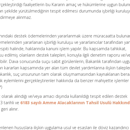
 gerçekleştirdiği faaliyetlerin bu Kararın amaç ve hükümlerine uygun bul
n şekilde yürütülmediğinin tespit edilmesi durumunda işbirliği kurulu
ndirmeye alınmaz.
mındaki destek ödemelerinden yararlanmak üzere müracaatta buluna
erinden yararlanan işbirliği kuruluşu ve yararlanıcılar tarafından yanı
 tespiti halinde, haklarında kanuni işlem yapılır. Bu kapsamda tahkikat,
edilmiş olanların destek talepleri, konuyla ilgili denetim raporu ve/ve
lebilir. Dava sonucunda suçu sabit görülenlerin, Bakanlık tarafından uy
rı kararları kapsamında yer alan tüm devlet yardımlarına ilişkin taleple
 Bakanlık, suç unsurunun tam olarak oluşmamasından kaynaklanan bera
ik eylemlerini gerçekleştirenler hakkında da benzer mahiyette işlemler 
*)
olarak alındığı ve/veya amacı dışında kullanıldığı tespit edilen destek
3 tarihli ve
6183 sayılı Amme Alacaklarının Tahsil Usulü Hakkın
eri alınır.
enen hususlara ilişkin uygulama usul ve esasları ile döviz kazandırıcı