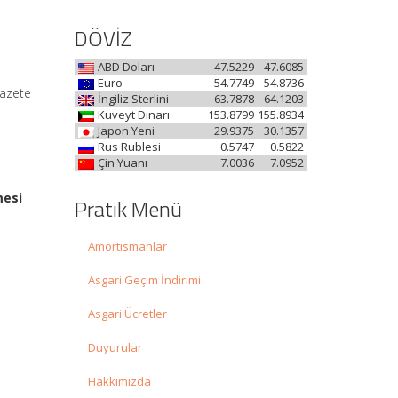
DÖVİZ
ABD Doları
47.5229
47.6085
Euro
54.7749
54.8736
Gazete
İngiliz Sterlini
63.7878
64.1203
Kuveyt Dinarı
153.8799
155.8934
Japon Yeni
29.9375
30.1357
Rus Rublesi
0.5747
0.5822
Çin Yuanı
7.0036
7.0952
mesi
Pratik Menü
Amortismanlar
Asgari Geçim İndirimi
Asgari Ücretler
Duyurular
Hakkımızda