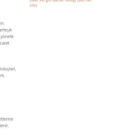
Gelir Vergisi Genel Tebliği (Seri No:
335)
nin
erleşik
 yönelik
icaret
uluşları,
ni,
etlerine
enir.