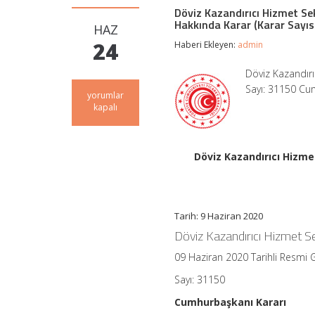
Döviz Kazandırıcı Hizmet Sek
Hakkında Karar (Karar Sayıs
HAZ
24
Haberi Ekleyen:
admin
Döviz Kazandırı
Sayı: 31150 Cum
Döviz
yorumlar
Kazandırıcı
kapalı
Hizmet
Sektörlerinin
Pazara
Girişte
Döviz Kazandırıcı Hizmet
Dijital
Faaliyetlerinin
Desteklenmesi
Hakkında
Karar
Tarih: 9 Haziran 2020
(Karar
Döviz Kazandırıcı Hizmet Se
Sayısı:
2641)
09 Haziran 2020 Tarihli Resmi 
için
Sayı: 31150
Cumhurbaşkanı Kararı