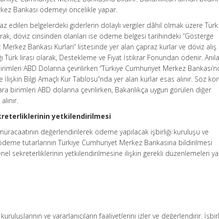
rkez Bankası ödemeyi öncelikle yapar.
az edilen belgelerdeki giderlerin dolaylı vergiler dâhil olmak üzere Türk 
larak, döviz cinsinden olanları ise ödeme belgesi tarihindeki “Gösterge
 Merkez Bankası Kurları” listesinde yer alan çapraz kurlar ve döviz alış 
ğı Türk lirası olarak, Destekleme ve Fiyat İstikrar Fonundan ödenir. Anıl
irimleri ABD Dolarına çevrilirken “Türkiye Cumhuriyet Merkez Bankası’n
lişkin Bilgi Amaçlı Kur Tablosu”nda yer alan kurlar esas alınır. Söz ko
a birimleri ABD dolarına çevrilirken, Bakanlıkça uygun görülen diğer
alınır.
kreterliklerinin yetkilendirilmesi
üracaatının değerlendirilerek ödeme yapılacak işbirliği kuruluşu ve
le ödeme tutarlarının Türkiye Cumhuriyet Merkez Bankasına bildirilmesi
nel sekreterliklerinin yetkilendirilmesine ilişkin gerekli düzenlemeleri ya
uruluşlarının ve yararlanıcıların faaliyetlerini izler ve değerlendirir. İşbirl