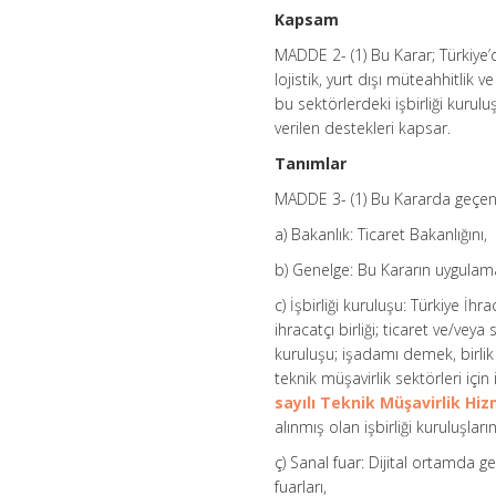
Kapsam
MADDE 2- (1) Bu Karar; Türkiye’de
lojistik, yurt dışı müteahhitlik 
bu sektörlerdeki işbirliği kurulu
verilen destekleri kapsar.
Tanımlar
MADDE 3- (1) Bu Kararda geçen
a) Bakanlık: Ticaret Bakanlığını,
b) Genelge: Bu Kararın uygulama 
c) İşbirliği kuruluşu: Türkiye İhr
ihracatçı birliği; ticaret ve/vey
kuruluşu; işadamı demek, birlik 
teknik müşavirlik sektörleri iç
sayılı Teknik Müşavirlik Hi
alınmış olan işbirliği kuruluşların
ç) Sanal fuar: Dijital ortamda ge
fuarları,