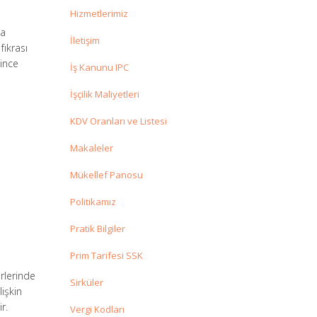
Hizmetlerimiz
da
İletişim
fıkrası
ince
İş Kanunu IPC
İşçilik Maliyetleri
KDV Oranları ve Listesi
Makaleler
Mükellef Panosu
Politikamız
Pratik Bilgiler
Prim Tarifesi SSK
örlerinde
Sirküler
lişkin
r.
Vergi Kodları