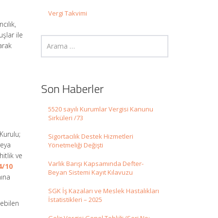
Vergi Takvimi
cılık,
şlar ile
larak
Son Haberler
5520 sayılı Kurumlar Vergisi Kanunu
Sirküleri /73
 Kurulu;
Sigortacılık Destek Hizmetleri
veya
Yönetmeliği Değişti
itlik ve
Varlık Barışı Kapsamında Defter-
4/10
Beyan Sistemi Kayıt Kılavuzu
ına
SGK İş Kazaları ve Meslek Hastalıkları
İstatistikleri – 2025
lebilen