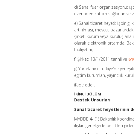
d) Sanal fuar organizasyonu: İşbi
üzerinden katılım sağlanan ve z
e) Sanal ticaret heyeti: İşbirliği
artırılması, mevcut pazarlardaki
şirket, kurum veya kuruluşlarla 
olarak elektronik ortamda, Baka
faaliyetini,
f) Şirket: 13/1/2011 tarihli ve
61
g) Yararlanıcı: Türkiye’de yerleş
eğitim kurumlan, yayıncılık kurulu
ifade eder.
İKİNCİ BÖLÜM
Destek Unsurları
Sanal ticaret heyetlerinin
MADDE 4- (1) Bakanlık koordinas
ilişkin genelgede belirtilen gi