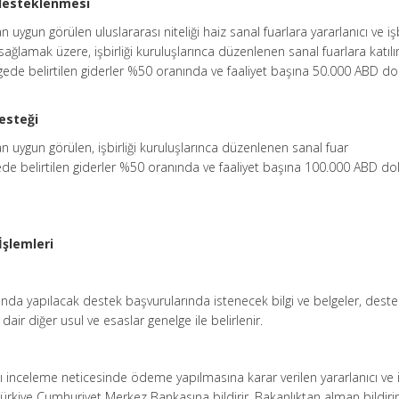
 desteklenmesi
uygun görülen uluslararası niteliği haiz sanal fuarlara yararlanıcı ve işb
i sağlamak üzere, işbirliği kuruluşlarınca düzenlenen sanal fuarlara katıl
lgede belirtilen giderler %50 oranında ve faaliyet başına 50.000 ABD do
esteği
n uygun görülen, işbirliği kuruluşlarınca düzenlenen sanal fuar
de belirtilen giderler %50 oranında ve faaliyet başına 100.000 ABD do
İşlemleri
da yapılacak destek başvurularında istenecek bilgi ve belgeler, deste
air diğer usul ve esaslar genelge ile belirlenir.
 inceleme neticesinde ödeme yapılmasına karar verilen yararlanıcı ve iş
Türkiye Cumhuriyet Merkez Bankasına bildirir. Bakanlıktan alman bildir