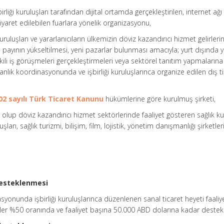
rliği kuruluşları tarafından dijital ortamda gerçekleştirilen, internet ağı
iyaret edilebilen fuarlara yönelik organizasyonu,
 kuruluşları ve yararlanıcıların ülkemizin döviz kazandırıcı hizmet gelirleri
 payının yükseltilmesi, yeni pazarlar bulunması amacıyla; yurt dışında y
ikili iş görüşmeleri gerçekleştirmeleri veya sektörel tanıtım yapmalarına
nlık koordinasyonunda ve işbirliği kuruluşlarınca organize edilen dış t
02 sayılı Türk Ticaret Kanunu
hükümlerine göre kurulmuş şirketi,
ik olup döviz kazandırıcı hizmet sektörlerinde faaliyet gösteren sağlık kur
şları, sağlık turizmi, bilişim, film, lojistik, yönetim danışmanlığı şirketleri
 desteklenmesi
yonunda işbirliği kuruluşlarınca düzenlenen sanal ticaret heyeti faaliy
derler %50 oranında ve faaliyet başına 50.000 ABD dolarına kadar destekl