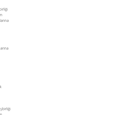
irliği
ım
larına
larına
k
birliği
im