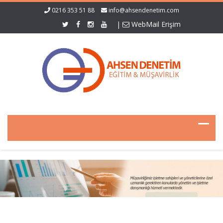
0216 353 51 88
info@ahsendenetim.com
|
WebMail Erişim