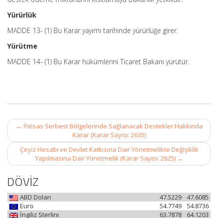
Yürürlük
MADDE 13- (1) Bu Karar yayımı tarihinde yürürlüğe girer.
Yürütme
MADDE 14- (1) Bu Karar hükümlerini Ticaret Bakanı yürütür.
Post
←
İhtisas Serbest Bölgelerinde Sağlanacak Destekler Hakkında
navigation
Karar (Karar Sayısı: 2635)
Çeyiz Hesabı ve Devlet Katkısına Dair Yönetmelikte Değişiklik
Yapılmasına Dair Yönetmelik (Karar Sayısı: 2625)
→
DÖVİZ
ABD Doları
47.5229
47.6085
Euro
54.7749
54.8736
İngiliz Sterlini
63.7878
64.1203