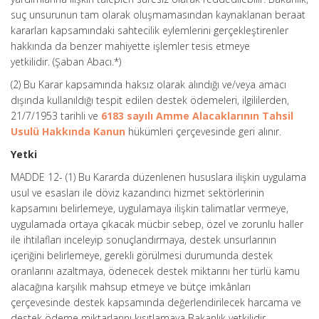
suç unsurunun tam olarak oluşmamasından kaynaklanan beraat
kararları kapsamındaki sahtecilik eylemlerini gerçekleştirenler
hakkında da benzer mahiyette işlemler tesis etmeye
yetkilidir. (Şaban Abacı.*)
(2) Bu Karar kapsamında haksız olarak alındığı ve/veya amacı
dışında kullanıldığı tespit edilen destek ödemeleri, ilgililerden,
21/7/1953 tarihli ve
6183 sayılı Amme Alacaklarının Tahsil
Usulü Hakkında Kanun
hükümleri çerçevesinde geri alınır.
Yetki
MADDE 12- (1) Bu Kararda düzenlenen hususlara ilişkin uygulama
usul ve esasları ile döviz kazandırıcı hizmet sektörlerinin
kapsamını belirlemeye, uygulamaya ilişkin talimatlar vermeye,
uygulamada ortaya çıkacak mücbir sebep, özel ve zorunlu haller
ile ihtilafları inceleyip sonuçlandırmaya, destek unsurlarının
içeriğini belirlemeye, gerekli görülmesi durumunda destek
oranlarını azaltmaya, ödenecek destek miktarını her türlü kamu
alacağına karşılık mahsup etmeye ve bütçe imkânları
çerçevesinde destek kapsamında değerlendirilecek harcama ve
destek ödeme miktarlarını kısıtlamaya Bakanlık yetkilidir.