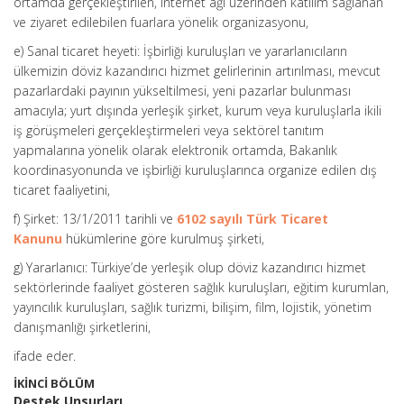
ortamda gerçekleştirilen, internet ağı üzerinden katılım sağlanan
ve ziyaret edilebilen fuarlara yönelik organizasyonu,
e) Sanal ticaret heyeti: İşbirliği kuruluşları ve yararlanıcıların
ülkemizin döviz kazandırıcı hizmet gelirlerinin artırılması, mevcut
pazarlardaki payının yükseltilmesi, yeni pazarlar bulunması
amacıyla; yurt dışında yerleşik şirket, kurum veya kuruluşlarla ikili
iş görüşmeleri gerçekleştirmeleri veya sektörel tanıtım
yapmalarına yönelik olarak elektronik ortamda, Bakanlık
koordinasyonunda ve işbirliği kuruluşlarınca organize edilen dış
ticaret faaliyetini,
f) Şirket: 13/1/2011 tarihli ve
6102 sayılı Türk Ticaret
Kanunu
hükümlerine göre kurulmuş şirketi,
g) Yararlanıcı: Türkiye’de yerleşik olup döviz kazandırıcı hizmet
sektörlerinde faaliyet gösteren sağlık kuruluşları, eğitim kurumlan,
yayıncılık kuruluşları, sağlık turizmi, bilişim, film, lojistik, yönetim
danışmanlığı şirketlerini,
ifade eder.
İKİNCİ BÖLÜM
Destek Unsurları