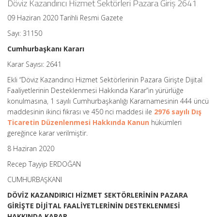
Döviz Kazandırıcı Hizmet Sektörleri Pazara Giriş 2641
09 Haziran 2020 Tarihli Resmi Gazete
Sayı: 31150
Cumhurbaşkanı Kararı
Karar Sayısı: 2641
Ekli “Döviz Kazandırıcı Hizmet Sektörlerinin Pazara Girişte Dijital
Faaliyetlerinin Desteklenmesi Hakkında Karar”ın yürürlüğe
konulmasına, 1 sayılı Cumhurbaşkanlığı Kararnamesinin 444 üncü
maddesinin ikinci fıkrası ve 450 nci maddesi ile
2976 sayılı Dış
Ticaretin Düzenlenmesi Hakkında Kanun
hükümleri
gereğince karar verilmiştir.
8 Haziran 2020
Recep Tayyip ERDOĞAN
CUMHURBAŞKANI
DÖVİZ KAZANDIRICI HİZMET SEKTÖRLERİNİN PAZARA
GİRİŞTE DİJİTAL FAALİYETLERİNİN DESTEKLENMESİ
HAKKINDA KARAR