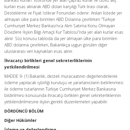
Bankası Kurları” listesinde yer alan çapraz kurlar ve döviz alış
kurları esas alınarak ABD doları karşılığı Türk lirası olarak,
Destekleme ve Fiyat İstikrar Fonundan ödenir. Anılan listede yer
almayan ülke para birimleri ABD Dolarına çevrilirken “Türkiye
Cumhuriyet Merkez Bankası’nca Alım Satıma Konu Olmayan
Dövizlere İlişkin Bilgi Amaçlı Kur Tablosu”nda yer alan kurlar esas
alınır. Söz konusu tabloda da yer almayan ülke para birimleri
ABD dolarına çevrilirken, Bakanlıkça uygun görülen diğer
uluslararası veri kaynaklan esas alınır.
İhracatçı birlikleri genel sekreterliklerinin
yetkilendirilmesi
MADDE 9- (1) Bakanlık, destek müracaatının değerlendirilerek
ödeme yapılacak işbirliği kuruluşu ve yararlanıcıların belirlenmesi
ile ödeme tutarlarının Türkiye Cumhuriyet Merkez Bankasına
bildirilmesi konusunda ihracatçı birlikleri genel sekreterliklerinin
yetkilendirilmesine ilişkin gerekli düzenlemeleri yapabilir.
DÖRDÜNCÜ BÖLÜM
Diğer Hükümler
İzleme ve değerlendirme