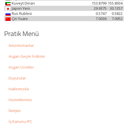
Kuveyt Dinarı
153.8799
155.8934
Japon Yeni
29.9375
30.1357
Rus Rublesi
0.5747
0.5822
Çin Yuanı
7.0036
7.0952
Pratik Menü
Amortismanlar
Asgari Geçim İndirimi
Asgari Ücretler
Duyurular
Hakkımızda
Hizmetlerimiz
İletişim
İş Kanunu IPC