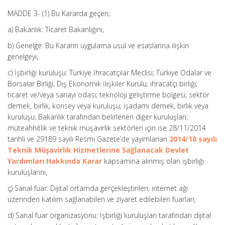
MADDE 3- (1) Bu Kararda geçen;
a) Bakanlık: Ticaret Bakanlığını,
b) Genelge: Bu Kararın uygulama usul ve esaslarına ilişkin
genelgeyi,
c) İşbirliği kuruluşu: Türkiye İhracatçılar Meclisi; Türkiye Odalar ve
Borsalar Birliği; Dış Ekonomik İlişkiler Kurulu; ihracatçı birliği;
ticaret ve/veya sanayi odası; teknoloji geliştirme bölgesi; sektör
demek, birlik, konsey veya kuruluşu; işadamı demek, birlik veya
kuruluşu; Bakanlık tarafından belirlenen diğer kuruluşları;
müteahhitlik ve teknik müşavirlik sektörleri için ise 28/11/2014
tarihli ve 29189 sayılı Resmi Gazete’de yayımlanan
2014/10 sayılı
Teknik Müşavirlik Hizmetlerine Sağlanacak Devlet
Yardımları Hakkında Karar
kapsamına alınmış olan işbirliği
kuruluşlarını,
ç) Sanal fuar: Dijital ortamda gerçekleştirilen, internet ağı
üzerinden katılım sağlanabilen ve ziyaret edilebilen fuarları,
d) Sanal fuar organizasyonu: İşbirliği kuruluşları tarafından dijital