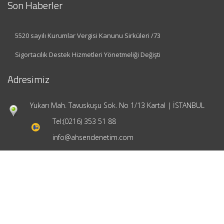
Son Haberler
5520 sayılı Kurumlar Vergisi Kanunu Sirküleri /73
Sigortacılık Destek Hizmetleri Yönetmeliği Değişti
Adresimiz
Yukarı Mah. Tavuskuşu Sok. No 1/13 Kartal | İSTANBUL
Tel:
(0216) 353 51 88
info@ahsendenetim.com
Hızlı Menü
Ana Sayfa
Hakkımızda
Hizmetlerimiz
Güncel Mevzuat