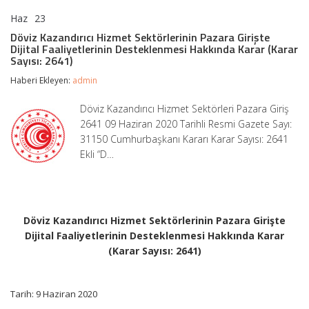
Haz
23
Döviz
yorumlar kapalı
Kazandırıcı
Döviz Kazandırıcı Hizmet Sektörlerinin Pazara Girişte
Hizmet
Dijital Faaliyetlerinin Desteklenmesi Hakkında Karar (Karar
Sektörlerinin
Sayısı: 2641)
Pazara
Girişte
Haberi Ekleyen:
admin
Dijital
Faaliyetlerinin
Döviz Kazandırıcı Hizmet Sektörleri Pazara Giriş
Desteklenmesi
2641 09 Haziran 2020 Tarihli Resmi Gazete Sayı:
Hakkında
Karar
31150 Cumhurbaşkanı Kararı Karar Sayısı: 2641
(Karar
Ekli “D…
Sayısı:
2641)
için
Döviz Kazandırıcı Hizmet Sektörlerinin Pazara Girişte
Dijital Faaliyetlerinin Desteklenmesi Hakkında Karar
(Karar Sayısı: 2641)
Tarih: 9 Haziran 2020