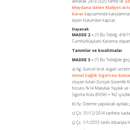
alınarak 24/3/2020 tarihli ve
22
Meydana Gelen Maliyet Artış
Karar
kapsamında karşılanması 
ilişkin hükümleri kapsar.
Dayanak
MADDE 2 –
(1) Bu Tebliğ, 4/6/
Cumhurbaşkanı Kararına dayanıl
Tanımlar ve kısaltmalar
MADDE 3 –
(1) Bu Tebliğde geç
a) Ag: Güncel brüt asgari ücret
Genel Sağlık Sigortası Kan
oluşan tutarı (Sosyal Güvenlik 
hissesi %14 Malullük Yaşlılık v
Sigorta Kolu (KVSK) + %2 işsizl
b) Ay: Ödeme yapılacak aydaki g
c) Çö: 31/12/2014 tarihine kadar
ç) Çs: 1/1/2015 tarihi itibarıyla 