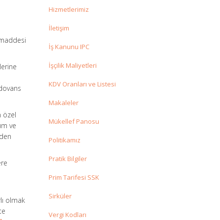
Hizmetlerimiz
İletişim
 maddesi
İş Kanunu IPC
İşçilik Maliyetleri
lerine
KDV Oranları ve Listesi
ödovans
Makaleler
n özel
Mükellef Panosu
rum ve
aden
Politikamız
Pratik Bilgiler
ere
Prim Tarifesi SSK
Sirküler
lı olmak
te
Vergi Kodları