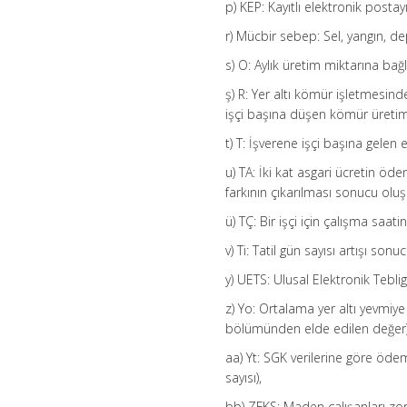
p) KEP: Kayıtlı elektronik postayı
r) Mücbir sebep: Sel, yangın, d
s) O: Aylık üretim miktarına bağ
ş) R: Yer altı kömür işletmesind
işçi başına düşen kömür üretim 
t) T: İşverene işçi başına gelen 
u) TA: İki kat asgari ücretin öd
farkının çıkarılması sonucu oluş
ü) TÇ: Bir işçi için çalışma saa
v) Ti: Tatil gün sayısı artışı son
y) UETS: Ulusal Elektronik Teblig
z) Yo: Ortalama yer altı yevmiye 
bölümünden elde edilen değer)
aa) Yt: SGK verilerine göre öde
sayısı),
bb) ZFKS: Maden çalışanları zoru