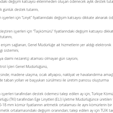
arındaki değişim katsayısı eklenmeden oluşan ödenecek aylık destek tutar
 günlük destek tutarını,
en işyerleri için “Linyit” fiyatlarındaki değişim katsayısı dikkate alınarak
eştiren işyerleri için “Taşkömürü” fiyatlarındaki değişim katsayısı dikka
utarını,
erişim sağlanan, Genel Müdürlüğe ait hizmetlerin yer aldığı elektronik
gi sistemini,
veya daimi nezaretçi ataması olmayan gün sayısını,
trol İşleri Genel Müdürlüğünü,
rojesinde; madene ulaşma, ocak altyapısı, nakliyat ve havalandırma amaçlı
de taban yolları ve başyukarı sürülmesi ile üretim panosu oluşturma
iren işyerleri tarafından destek ödemesi talep edilen ay için, Türkiye Köm
üğü (TKİ) tarafından Ege Linyitleri (ELİ) İşletme Müdürlüğünce üretilen
-18 mm kömür fiyatlarının aritmetik ortalaması ile aynı kömürlerin bir
 aritmetik ortalamasındaki değişim oranından; talep edilen ay için TÜİK t