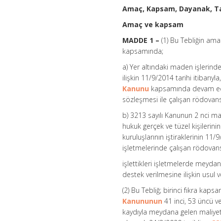
Amaç, Kapsam, Dayanak, Ta
Amaç ve kapsam
MADDE 1 –
(1) Bu Tebliğin amac
kapsamında;
a) Yer altındaki maden işlerind
ilişkin 11/9/2014 tarihi itibarıyl
Kanunu
kapsamında devam eden
sözleşmesi ile çalışan rödovans
b) 3213 sayılı Kanunun 2 nci m
hukuk gerçek ve tüzel kişilerini
kuruluşlarının iştiraklerinin 11
işletmelerinde çalışan rödovans
işlettikleri işletmelerde meyda
destek verilmesine ilişkin usul v
(2) Bu Tebliğ; birinci fıkra ka
Kanununun
41 inci, 53 üncü v
kaydıyla meydana gelen maliyet 