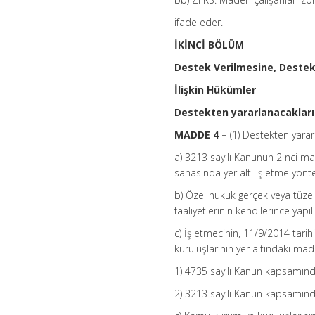
ifade eder.
İKİNCİ BÖLÜM
Destek Verilmesine, Deste
İlişkin Hükümler
Destekten yararlanacakları
MADDE 4 –
(1) Destekten yararl
a) 3213 sayılı Kanunun 2 nci m
sahasında yer altı işletme yönte
b) Özel hukuk gerçek veya tüzel 
faaliyetlerinin kendilerince yapıl
c) İşletmecinin, 11/9/2014 tarih
kuruluşlarının yer altındaki maden
1) 4735 sayılı Kanun kapsamın
2) 3213 sayılı Kanun kapsamınd