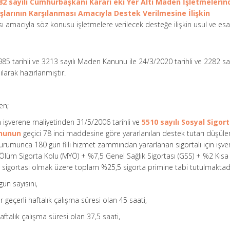
82 sayılı Cumhurbaşkanı Kararı eki Yer Altı Maden İşletmelerin
larının Karşılanması Amacıyla Destek Verilmesine İlişkin
amacıyla söz konusu işletmelere verilecek desteğe ilişkin usul ve esa
1985 tarihli ve 3213 sayılı Maden Kanunu ile 24/3/2020 tarihli ve 2282 say
arak hazırlanmıştır.
en;
in işverene maliyetinden 31/5/2006 tarihli ve
5510 sayılı Sosyal Sigor
ununun
geçici 78 inci maddesine göre yararlanılan destek tutarı düşüle
Kurumunca 180 gün fiili hizmet zammından yararlanan sigortalı için işve
e Ölüm Sigorta Kolu (MYÖ) + %7,5 Genel Sağlık Sigortası (GSS) + %2 Kısa
ik sigortası olmak üzere toplam %25,5 sigorta primine tabi tutulmaktadır
ün sayısını,
 geçerli haftalık çalışma süresi olan 45 saati,
haftalık çalışma süresi olan 37,5 saati,