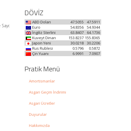
DÖVİZ
ABD Doları
47.5055
47.5911
 Sayı:
Euro
54.8356
54.9344
İngiliz Sterlini
63.8407
64.1736
Kuveyt Dinarı
153.8237
155.8365
Japon Yeni
30.0218
30.2206
Rus Rublesi
0.5796
0.5872
Çin Yuanı
6.9991
7.0907
ğ
Pratik Menü
Amortismanlar
Asgari Geçim İndirimi
Asgari Ücretler
Duyurular
Hakkımızda