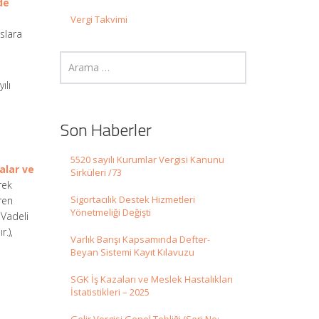
de
Vergi Takvimi
slara
ılı
Son Haberler
5520 sayılı Kurumlar Vergisi Kanunu
talar ve
Sirküleri /73
rek
Sigortacılık Destek Hizmetleri
ren
Yönetmeliği Değişti
 Vadeli
.),
Varlık Barışı Kapsamında Defter-
Beyan Sistemi Kayıt Kılavuzu
SGK İş Kazaları ve Meslek Hastalıkları
İstatistikleri – 2025