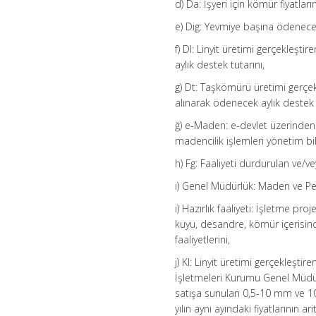
d) Da: İşyeri için kömür fiyatl
e) Dig: Yevmiye başına ödenecek
f) Dl: Linyit üretimi gerçekleştir
aylık destek tutarını,
g) Dt: Taşkömürü üretimi gerçekl
alınarak ödenecek aylık destek t
ğ) e-Maden: e-devlet üzerinden 
madencilik işlemleri yönetim bil
h) Fg: Faaliyeti durdurulan ve/
ı) Genel Müdürlük: Maden ve Pe
i) Hazırlık faaliyeti: İşletme p
kuyu, desandre, kömür içerisin
faaliyetlerini,
j) Kl: Linyit üretimi gerçekleşt
İşletmeleri Kurumu Genel Müdürl
satışa sunulan 0,5-10 mm ve 10
yılın aynı ayındaki fiyatlarının