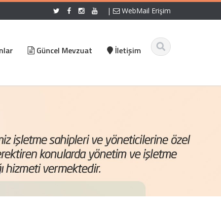
|
WebMail Erişim
nlar
Güncel Mevzuat
İletişim