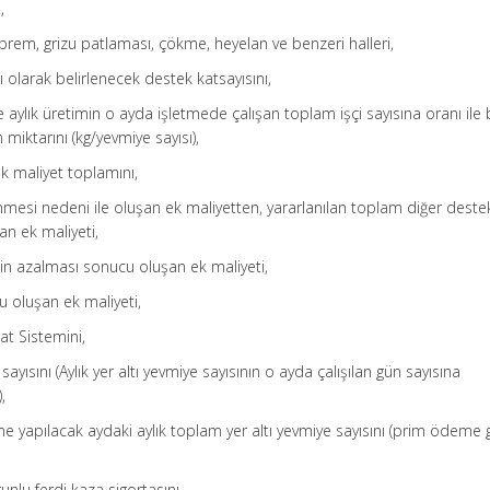
,
eprem, grizu patlaması, çökme, heyelan ve benzeri halleri,
lı olarak belirlenecek destek katsayısını,
e aylık üretimin o ayda işletmede çalışan toplam işçi sayısına oranı ile
miktarını (kg/yevmiye sayısı),
ek maliyet toplamını,
enmesi nedeni ile oluşan ek maliyetten, yararlanılan toplam diğer deste
an ek maliyeti,
tinin azalması sonucu oluşan ek maliyeti,
ucu oluşan ek maliyeti,
at Sistemini,
sayısını (Aylık yer altı yevmiye sayısının o ayda çalışılan gün sayısına
,
me yapılacak aydaki aylık toplam yer altı yevmiye sayısını (prim ödeme
nlu ferdi kaza sigortasını,