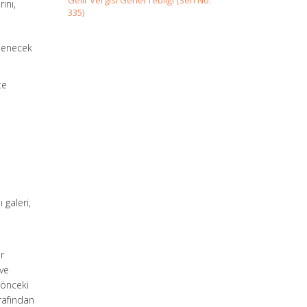
Gelir Vergisi Genel Tebliği (Seri No:
ını,
335)
 ödenecek
te
 galeri,
ür
 ve
 önceki
arafından