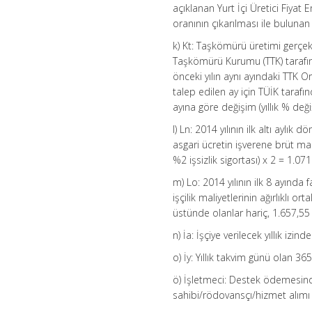
açıklanan Yurt İçi Üretici Fiyat 
oranının çıkarılması ile bulunan
k) Kt: Taşkömürü üretimi gerçekl
Taşkömürü Kurumu (TTK) tarafın
önceki yılın aynı ayındaki TTK 
talep edilen ay için TÜİK tarafın
ayına göre değişim (yıllık % deği
l) Ln: 2014 yılının ilk altı aylık
asgari ücretin işverene brüt m
%2 işsizlik sigortası) x 2 = 1.07
m) Lo: 2014 yılının ilk 8 ayında
işçilik maliyetlerinin ağırlıklı 
üstünde olanlar hariç, 1.657,55 
n) İa: İşçiye verilecek yıllık izin
o) İy: Yıllık takvim günü olan 36
ö) İşletmeci: Destek ödemesin
sahibi/rödovansçı/hizmet alımı i