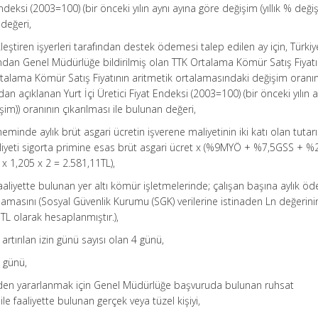
Endeksi (2003=100) (bir önceki yılın aynı ayına göre değişim (yıllık % değiş
 değeri,
eştiren işyerleri tarafından destek ödemesi talep edilen ay için, Türkiy
dan Genel Müdürlüğe bildirilmiş olan TTK Ortalama Kömür Satış Fiyatı i
Ortalama Kömür Satış Fiyatının aritmetik ortalamasındaki değişim oranı
dan açıklanan Yurt İçi Üretici Fiyat Endeksi (2003=100) (bir önceki yılın a
şim)) oranının çıkarılması ile bulunan değeri,
 döneminde aylık brüt asgari ücretin işverene maliyetinin iki katı olan tutarı 
aliyeti sigorta primine esas brüt asgari ücret x (%9MYÖ + %7,5GSS + 
1 x 1,205 x 2 = 2.581,11TL),
 faaliyette bulunan yer altı kömür işletmelerinde; çalışan başına aylık ö
ortalamasını (Sosyal Güvenlik Kurumu (SGK) verilerine istinaden Ln değerini
TL olarak hesaplanmıştır.),
de artırılan izin günü sayısı olan 4 günü,
5 günü,
den yararlanmak için Genel Müdürlüğe başvuruda bulunan ruhsat
le faaliyette bulunan gerçek veya tüzel kişiyi,