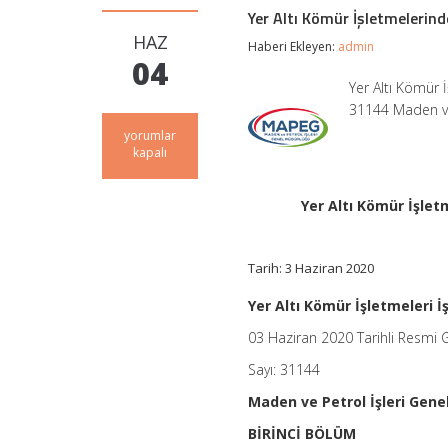
Yer Altı Kömür İşletmelerind
HAZ
Haberi Ekleyen:
admin
04
Yer Altı Kömür 
31144 Maden ve
Yer
yorumlar
Altı
kapalı
Kömür
İşletmelerinde
İşçi
Yer Altı Kömür İşlet
Maliyetlerine
Uygulanacak
Desteğe
Tarih: 3 Haziran 2020
İlişkin
Tebliğ
için
Yer Altı Kömür İşletmeleri İ
03 Haziran 2020 Tarihli Resmi 
Sayı: 31144
Maden ve Petrol İşleri Gen
BİRİNCİ BÖLÜM