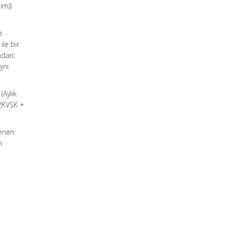
im))
e
le bir
ndan;
ynı
(Aylık
%2KVSK +
denen
n