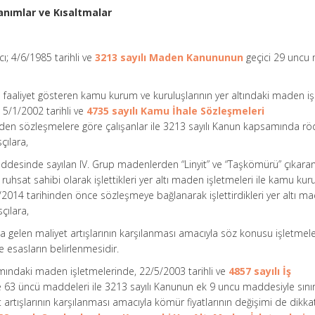
nımlar ve Kısaltmalar
ı; 4/6/1985 tarihli ve
3213 sayılı Maden Kanununun
geçici 29 uncu
e faaliyet gösteren kamu kurum ve kuruluşlarının yer altındaki maden iş
a, 5/1/2002 tarihli ve
4735 sayılı Kamu İhale Sözleşmeleri
 sözleşmelere göre çalışanlar ile 3213 sayılı Kanun kapsamında r
çılara,
addesinde sayılan IV. Grup madenlerden “Linyit” ve “Taşkömürü” çıkara
n ruhsat sahibi olarak işlettikleri yer altı maden işletmeleri ile kamu ku
/9/2014 tarihinden önce sözleşmeye bağlanarak işlettirdikleri yer altı m
çılara,
na gelen maliyet artışlarının karşılanması amacıyla söz konusu işletmel
e esasların belirlenmesidir.
psamındaki maden işletmelerinde, 22/5/2003 tarihli ve
4857 sayılı İş
e 63 üncü maddeleri ile 3213 sayılı Kanunun ek 9 uncu maddesiyle sınır
artışlarının karşılanması amacıyla kömür fiyatlarının değişimi de dikka