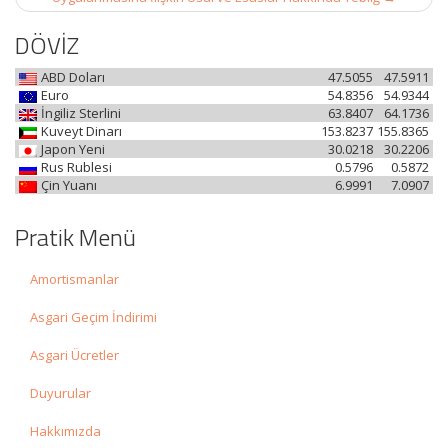
DÖVİZ
ABD Doları
47.5055
47.5911
Euro
54.8356
54.9344
İngiliz Sterlini
63.8407
64.1736
Kuveyt Dinarı
153.8237
155.8365
Japon Yeni
30.0218
30.2206
Rus Rublesi
0.5796
0.5872
Çin Yuanı
6.9991
7.0907
Pratik Menü
Amortismanlar
Asgari Geçim İndirimi
Asgari Ücretler
Duyurular
Hakkımızda