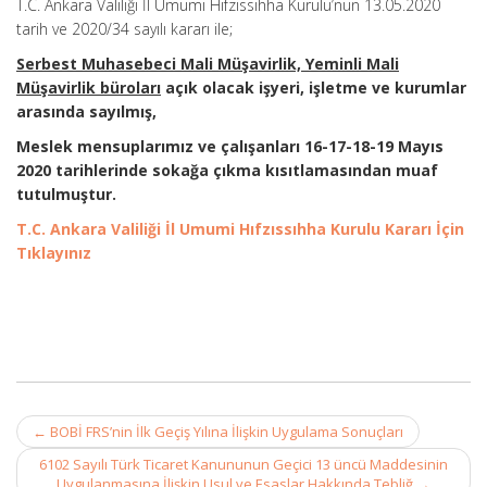
T.C. Ankara Valiliği İl Umumi Hıfzıssıhha Kurulu’nun 13.05.2020
tarih ve 2020/34 sayılı kararı ile;
Serbest Muhasebeci Mali Müşavirlik, Yeminli Mali
Müşavirlik büroları
açık olacak işyeri, işletme ve kurumlar
arasında sayılmış,
Meslek mensuplarımız ve çalışanları 16-17-18-19 Mayıs
2020 tarihlerinde sokağa çıkma kısıtlamasından muaf
tutulmuştur.
T.C. Ankara Valiliği İl Umumi Hıfzıssıhha Kurulu Kararı İçin
Tıklayınız
Post
←
BOBİ FRS’nin İlk Geçiş Yılına İlişkin Uygulama Sonuçları
navigation
6102 Sayılı Türk Ticaret Kanununun Geçici 13 üncü Maddesinin
Uygulanmasına İlişkin Usul ve Esaslar Hakkında Tebliğ
→