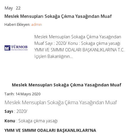
May
22
Meslek
yorumlar kapalı
Mensupları
Meslek Mensupları Sokağa Çıkma Yasağından Muaf
Sokağa
Çıkma
Haberi Ekleyen:
admin
Yasağından
Muaf
Meslek Mensupları Sokağa Çıkma Yasağından
için
Muaf Sayı : 2020/ Konu : Sokağa çıkma yasağı
YMM VE SMMM ODALARI BAŞKANLIKLARI’NA T.C.
İçişleri Bakanlığının…
Meslek Mensupları Sokağa Çıkma Yasağından Muaf
Tarih: 14 Mayıs 2020
Meslek Mensupları Sokağa Çıkma Yasağından Muaf
Sayı
: 2020/
Konu
: Sokağa çıkma yasağı
YMM VE SMMM ODALARI BAŞKANLIKLARI’NA