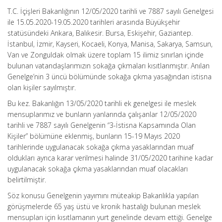
T.C. İçişleri Bakanlığının 12/05/2020 tarihli ve 7887 sayılı Genelgesi
ile 15.05.2020-19.05.2020 tarihleri arasında Büyükşehir
statüsündeki Ankara, Balıkesir. Bursa, Eskişehir, Gaziantep.
İstanbul, İzmir, Kayseri, Kocaeli, Konya, Manisa, Sakarya, Samsun,
Van ve Zonguldak olmak üzere toplam 15 ilimiz sınırlan içinde
bulunan vatandaşlarımızın sokağa çıkmaları kısıtlanmıştır. Anılan
Genelge’nin 3 üncü bölümünde sokağa çıkma yasağından istisna
olan kişiler sayılmıştır.
Bu kez. Bakanlığın 13/05/2020 tarihli ek genelgesi ile meslek
mensuplarımız ve bunların yanlarında çalışanlar 12/05/2020
tarihli ve 7887 sayılı Genelgenin “3-İstisna Kapsamında Olan
Kişiler” bölümüne eklenmiş, bunların 15-19 Mayıs 2020
tarihlerinde uygulanacak sokağa çıkma yasaklarından muaf
oldukları ayrıca karar verilmesi halinde 31/05/2020 tarihine kadar
uygulanacak sokağa çıkma yasaklarından muaf olacakları
belirtilmiştir.
Söz konusu Genelgenin yayımını müteakip Bakanlıkla yapılan
görüşmelerde 65 yaş üstü ve kronik hastalığı bulunan meslek
mensupları için kısıtlamanın yurt genelinde devam ettiği. Genelge