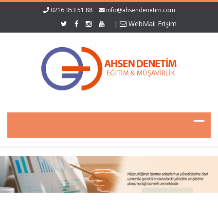
0216 353 51 88
info@ahsendenetim.com
|
WebMail Erişim