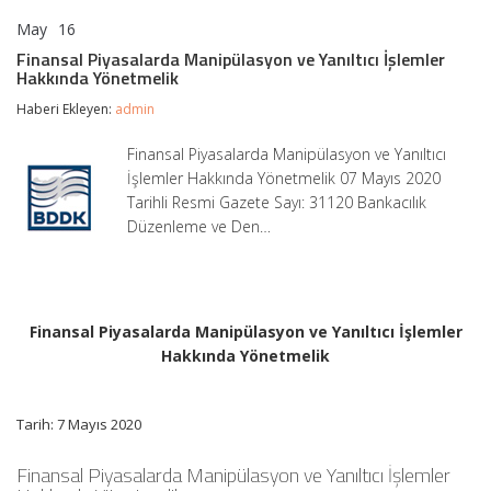
May
16
Finansal
yorumlar kapalı
Piyasalarda
Finansal Piyasalarda Manipülasyon ve Yanıltıcı İşlemler
Manipülasyon
Hakkında Yönetmelik
ve
Yanıltıcı
Haberi Ekleyen:
admin
İşlemler
Hakkında
Finansal Piyasalarda Manipülasyon ve Yanıltıcı
Yönetmelik
İşlemler Hakkında Yönetmelik 07 Mayıs 2020
için
Tarihli Resmi Gazete Sayı: 31120 Bankacılık
Düzenleme ve Den…
Finansal Piyasalarda Manipülasyon ve Yanıltıcı İşlemler
Hakkında Yönetmelik
Tarih: 7 Mayıs 2020
Finansal Piyasalarda Manipülasyon ve Yanıltıcı İşlemler