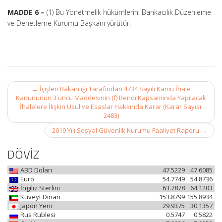
MADDE 6 –
(1) Bu Yönetmelik hükümlerini Bankacılık Düzenleme
ve Denetleme Kurumu Başkanı yürütür.
Post
←
İçişleri Bakanlığı Tarafından 4734 Sayılı Kamu İhale
navigation
Kanununun 3 üncü Maddesinin (f) Bendi Kapsamında Yapılacak
İhalelere İlişkin Usul ve Esaslar Hakkında Karar (Karar Sayısı:
2483)
2019 Yılı Sosyal Güvenlik Kurumu Faaliyet Raporu
→
DÖVİZ
ABD Doları
47.5229
47.6085
Euro
54.7749
54.8736
İngiliz Sterlini
63.7878
64.1203
Kuveyt Dinarı
153.8799
155.8934
Japon Yeni
29.9375
30.1357
Rus Rublesi
0.5747
0.5822