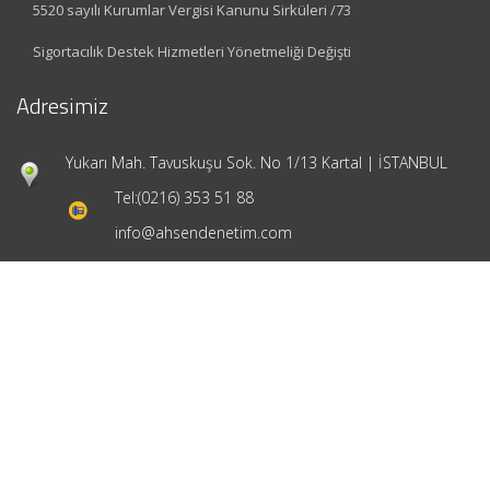
5520 sayılı Kurumlar Vergisi Kanunu Sirküleri /73
Sigortacılık Destek Hizmetleri Yönetmeliği Değişti
Adresimiz
Yukarı Mah. Tavuskuşu Sok. No 1/13 Kartal | İSTANBUL
Tel:
(0216) 353 51 88
info@ahsendenetim.com
Hızlı Menü
Ana Sayfa
Hakkımızda
Hizmetlerimiz
Güncel Mevzuat
İletişim