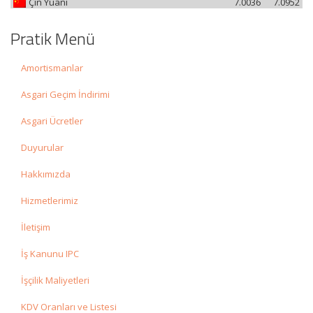
Çin Yuanı
7.0036
7.0952
Pratik Menü
Amortismanlar
Asgari Geçim İndirimi
Asgari Ücretler
Duyurular
Hakkımızda
Hizmetlerimiz
İletişim
İş Kanunu IPC
İşçilik Maliyetleri
KDV Oranları ve Listesi