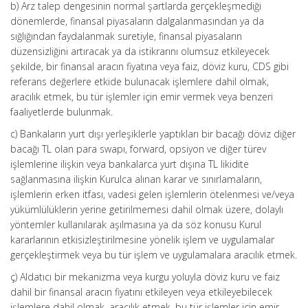
b) Arz talep dengesinin normal şartlarda gerçekleşmediği
dönemlerde, finansal piyasaların dalgalanmasından ya da
sığlığından faydalanmak suretiyle, finansal piyasaların
düzensizliğini artıracak ya da istikrarını olumsuz etkileyecek
şekilde, bir finansal aracın fiyatına veya faiz, döviz kuru, CDS gibi
referans değerlere etkide bulunacak işlemlere dahil olmak,
aracılık etmek, bu tür işlemler için emir vermek veya benzeri
faaliyetlerde bulunmak.
c) Bankaların yurt dışı yerleşiklerle yaptıkları bir bacağı döviz diğer
bacağı TL olan para swapı, forward, opsiyon ve diğer türev
işlemlerine ilişkin veya bankalarca yurt dışına TL likidite
sağlanmasına ilişkin Kurulca alınan karar ve sınırlamaların,
işlemlerin erken itfası, vadesi gelen işlemlerin ötelenmesi ve/veya
yükümlülüklerin yerine getirilmemesi dahil olmak üzere, dolaylı
yöntemler kullanılarak aşılmasına ya da söz konusu Kurul
kararlarının etkisizleştirilmesine yönelik işlem ve uygulamalar
gerçekleştirmek veya bu tür işlem ve uygulamalara aracılık etmek.
ç) Aldatıcı bir mekanizma veya kurgu yoluyla döviz kuru ve faiz
dahil bir finansal aracın fiyatını etkileyen veya etkileyebilecek
işlemlere dahil olmak, aracılık etmek, bu tür işlemler için emir