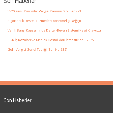
Son Haberler
5520 sayılı Kurumlar Vergisi Kanunu Sirküleri /73
Sigortacılık Destek Hizmetleri Yönetmeliği Değişti
Varlık Barışı Kapsamında Defter-Beyan Sistemi Kayıt Kılavuzu
SGK İş Kazaları ve Meslek Hastalıkları İstatistikleri – 2025
Gelir Vergisi Genel Tebliği (Seri No: 335)
Son Haberler