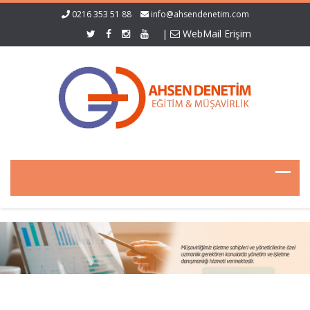
0216 353 51 88
info@ahsendenetim.com
|
WebMail Erişim