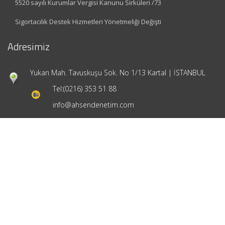
5520 sayılı Kurumlar Vergisi Kanunu Sirküleri /73
Sigortacılık Destek Hizmetleri Yönetmeliği Değişti
Adresimiz
Yukarı Mah. Tavuskuşu Sok. No 1/13 Kartal | İSTANBUL
Tel:
(0216) 353 51 88
info@ahsendenetim.com
Hızlı Menü
Ana Sayfa
Hakkımızda
Hizmetlerimiz
Güncel Mevzuat
İletişim