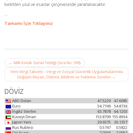
belirtilen usul ve esaslar çerçevesinde yararlanacaktır.
…
Tamamı İçin Tıklayınız
Post
←
Milli Emlak Genel Tebliği (Sıra No: 399)
navigation
Yeni Vergi Takvimi – Vergi ve Sosyal Güvenlik Uygulamalarında
Değişen Beyan, Ödeme, Bildirim ve Yükleme Süreleri
→
DÖVİZ
ABD Doları
47.5229
47.6085
Euro
54.7749
54.8736
İngiliz Sterlini
63.7878
64.1203
Kuveyt Dinarı
153.8799
155.8934
Japon Yeni
29.9375
30.1357
Rus Rublesi
0.5747
0.5822
Çin Yuanı
7.0036
7.0952