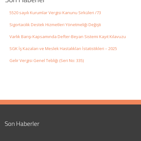
5520 sayılı Kurumlar Vergisi Kanunu Sirküleri /73
Sigortacılık Destek Hizmetleri Yönetmeliği Değişti
Varlık Barışı Kapsamında Defter-Beyan Sistemi Kayıt Kılavuzu
SGK İş Kazaları ve Meslek Hastalıkları İstatistikleri – 2025
Gelir Vergisi Genel Tebliği (Seri No: 335)
Son Haberler