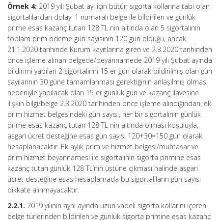
Örnek 4:
2019 yılı Şubat ayı için bütün sigorta kollarına tabi olan
sigortalılardan dolayı 1 numaralı belge ile bildirilen ve günlük
prime esas kazanç tutarı 128 TL nin altında olan 5 sigortalının
toplam prim ödeme gün sayısının 120 gün olduğu, ancak
21.1.2020 tarihinde Kurum kayıtlarına giren ve 2.3.2020 tarihinden
önce işleme alınan belgede/beyannamede 2019 yılı Şubat ayında
bildirimi yapılan 2 sigortalının 15 er gün olarak bildirilmiş olan gün
sayılarının 30 güne tamamlanması gerektiğinin anlaşılmış olması
nedeniyle yapılacak olan 15 er günlük gün ve kazanç ilavesine
ilişkin bilgi/belge 2.3.2020 tarihinden önce işleme alındığından, ek
prim hizmet belgesindeki gün sayısı, her bir sigortalının günlük
prime esas kazanç tutarı 128 TL nin altında olması koşuluyla,
asgari ücret desteğine esas gün sayısı 120+30=150 gün olarak
hesaplanacaktır. Ek aylık prim ve hizmet belgesi/muhtasar ve
prim hizmet beyannamesi ile sigortalının sigorta primine esas
kazanç tutarı günlük 128 TL’nin üstüne çıkması halinde asgari
ücret desteğine esas hesaplamada bu sigortalıların gün sayısı
dikkate alınmayacaktır.
2.2.1.
2019 yılının aynı ayında uzun vadeli sigorta kollarını içeren
belge türlerinden bildirilen ve günlük sigorta primine esas kazanç