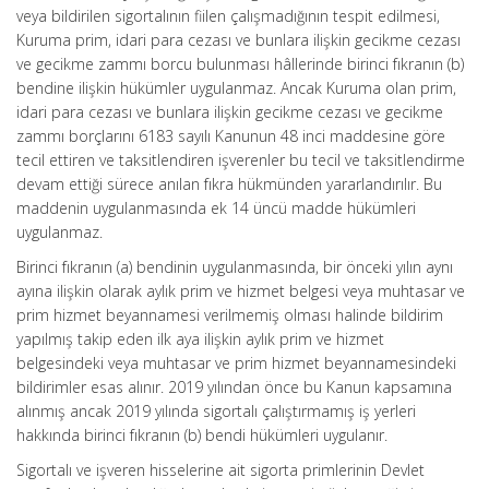
veya bildirilen sigortalının fiilen çalışmadığının tespit edilmesi,
Kuruma prim, idari para cezası ve bunlara ilişkin gecikme cezası
ve gecikme zammı borcu bulunması hâllerinde birinci fıkranın (b)
bendine ilişkin hükümler uygulanmaz. Ancak Kuruma olan prim,
idari para cezası ve bunlara ilişkin gecikme cezası ve gecikme
zammı borçlarını 6183 sayılı Kanunun 48 inci maddesine göre
tecil ettiren ve taksitlendiren işverenler bu tecil ve taksitlendirme
devam ettiği sürece anılan fıkra hükmünden yararlandırılır. Bu
maddenin uygulanmasında ek 14 üncü madde hükümleri
uygulanmaz.
Birinci fıkranın (a) bendinin uygulanmasında, bir önceki yılın aynı
ayına ilişkin olarak aylık prim ve hizmet belgesi veya muhtasar ve
prim hizmet beyannamesi verilmemiş olması halinde bildirim
yapılmış takip eden ilk aya ilişkin aylık prim ve hizmet
belgesindeki veya muhtasar ve prim hizmet beyannamesindeki
bildirimler esas alınır. 2019 yılından önce bu Kanun kapsamına
alınmış ancak 2019 yılında sigortalı çalıştırmamış iş yerleri
hakkında birinci fıkranın (b) bendi hükümleri uygulanır.
Sigortalı ve işveren hisselerine ait sigorta primlerinin Devlet