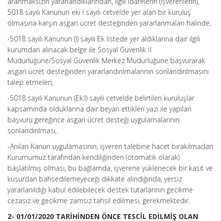
aranmaksızın yararlandıklarından, ilgili idarelerin (işverenlerin),
5018 sayılı Kanunun eki I sayılı cetvelde yer alan bir kuruluş
olmasına karşın asgari ücret desteğinden yararlanmaları halinde;
-5018 sayılı Kanunun (I) sayılı Ek listede yer aldıklarına dair ilgili
kurumdan alınacak belge ile Sosyal Güvenlik İl
Müdürlüğüne/Sosyal Güvenlik Merkez Müdürlüğüne başvurarak
asgari ücret desteğinden yararlandırılmalarının sonlandırılmasını
talep etmeleri,
-5018 sayılı Kanunun (Ek:I) sayılı cetvelde belirtilen kuruluşlar
kapsamında olduklarına dair beyan ettikleri yazı ile yapılan
başvuru gereğince asgari ücret desteği uygulamalarının
sonlandırılması,
-Anılan Kanun uygulamasının, işveren talebine hacet bırakılmadan
Kurumumuz tarafından kendiliğinden (otomatik olarak)
başlatılmış olması, bu bağlamda, işverene yüklenecek bir kasıt ve
kusurdan bahsedilemeyeceği dikkate alındığında, yersiz
yararlanıldığı kabul edilebilecek destek tutarlarının gecikme
cezasız ve gecikme zamsız tahsil edilmesi, gerekmektedir.
2- 01/01/2020 TARİHİNDEN ÖNCE TESCİL EDİLMİŞ OLAN