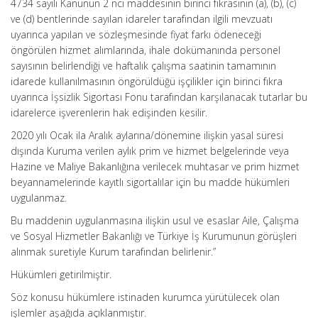
4734 sayılı Kanunun 2 nci maddesinin birinci fıkrasının (a), (b), (c)
ve (d) bentlerinde sayılan idareler tarafından ilgili mevzuatı
uyarınca yapılan ve sözleşmesinde fiyat farkı ödeneceği
öngörülen hizmet alımlarında, ihale dokümanında personel
sayısının belirlendiği ve haftalık çalışma saatinin tamamının
idarede kullanılmasının öngörüldüğü işçilikler için birinci fıkra
uyarınca İşsizlik Sigortası Fonu tarafından karşılanacak tutarlar bu
idarelerce işverenlerin hak edişinden kesilir.
2020 yılı Ocak ila Aralık aylarına/dönemine ilişkin yasal süresi
dışında Kuruma verilen aylık prim ve hizmet belgelerinde veya
Hazine ve Maliye Bakanlığına verilecek muhtasar ve prim hizmet
beyannamelerinde kayıtlı sigortalılar için bu madde hükümleri
uygulanmaz.
Bu maddenin uygulanmasına ilişkin usul ve esaslar Aile, Çalışma
ve Sosyal Hizmetler Bakanlığı ve Türkiye İş Kurumunun görüşleri
alınmak suretiyle Kurum tarafından belirlenir.”
Hükümleri getirilmiştir.
Söz konusu hükümlere istinaden kurumca yürütülecek olan
işlemler aşağıda açıklanmıştır.