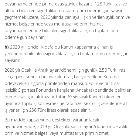
beyannamelerinde prime esas günlük kazancı 128 Türk lirası ve
altında bildirilen sigortalıların toplam prim ödeme gün sayısını
geçmemek üzere, 2020 yılında cari aya ilişkin verilen aylık prim ve
hizmet belgelerinde veya muhtasar ve prim hizmet
beyannamelerinde bildirilen sigortalılara ilişkin toplam prim
ödeme gün sayısının,
b)
2020 yılı içinde ilk defa bu Kanun kapsamına alınan iş
yerlerinden bildirilen sigortalılara ilişkin toplam prim ödeme gün
sayısının,
2020 yılı Ocak ila Aralık ayları/dönemi için günlük 2,50 Türk lirası
ile çarpımı sonucu bulunacak tutar, bu işverenlerin Kuruma
ödeyecekleri sigorta primlerinden mahsup edilir ve bu tutar
İşsizlik Sigortası Fonundan karşılanır. Ancak (a) bendinde belirtilen
prime esas günlük kazanç tutarı 6356 sayılı Kanun hükümleri
uyarınca toplu iş sözleşmesine tabi özel sektör işverenlerine ait
iş yerleri için 256 Türk lirası olarak esas alınır.
Bu madde kapsamında destekten yararlanılacak
ayda/dönemde, 2019 yılı Ocak ila Kasım ayları/döneminde aylık
prim ve hizmet belgesi veya muhtasar ve prim hizmet