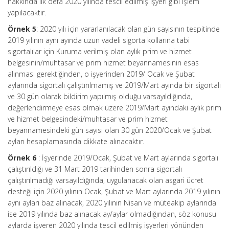
hakkında ilk defa 2020 yılında tescil edilmiş işyeri gibi işlem
yapılacaktır.
Örnek 5
: 2020 yılı için yararlanılacak olan gün sayısının tespitinde
2019 yılının aynı ayında uzun vadeli sigorta kollarına tabi
sigortalılar için Kuruma verilmiş olan aylık prim ve hizmet
belgesinin/muhtasar ve prim hizmet beyannamesinin esas
alınması gerektiğinden, o işyerinden 2019/ Ocak ve Şubat
aylarında sigortalı çalıştırılmamış ve 2019/Mart ayında bir sigortalı
ve 30 gün olarak bildirim yapılmış olduğu varsayıldığında,
değerlendirmeye esas olmak üzere 2019/Mart ayındaki aylık prim
ve hizmet belgesindeki/muhtasar ve prim hizmet
beyannamesindeki gün sayısı olan 30 gün 2020/Ocak ve Şubat
ayları hesaplamasında dikkate alınacaktır.
Örnek 6
: İşyerinde 2019/Ocak, Şubat ve Mart aylarında sigortalı
çalıştırıldığı ve 31 Mart 2019 tarihinden sonra sigortalı
çalıştırılmadığı varsayıldığında, uygulanacak olan asgari ücret
desteği için 2020 yılının Ocak, Şubat ve Mart aylarında 2019 yılının
aynı ayları baz alınacak, 2020 yılının Nisan ve müteakip aylarında
ise 2019 yılında baz alınacak ay/aylar olmadığından, söz konusu
aylarda işveren 2020 yılında tescil edilmiş işyerleri yönünden