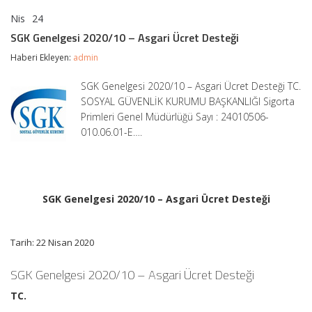
Nis
24
SGK
yorumlar kapalı
Genelgesi
SGK Genelgesi 2020/10 – Asgari Ücret Desteği
2020/10
–
Haberi Ekleyen:
admin
Asgari
Ücret
SGK Genelgesi 2020/10 – Asgari Ücret Desteği TC.
Desteği
SOSYAL GÜVENLİK KURUMU BAŞKANLIĞI Sigorta
için
Primleri Genel Müdürlüğü Sayı : 24010506-
010.06.01-E….
SGK Genelgesi 2020/10 – Asgari Ücret Desteği
Tarih: 22 Nisan 2020
SGK Genelgesi 2020/10 – Asgari Ücret Desteği
TC.