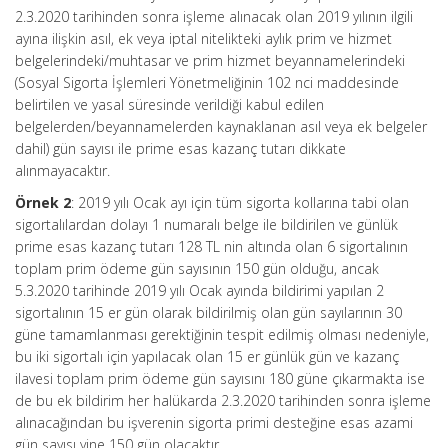
2.3.2020 tarihinden sonra işleme alınacak olan 2019 yılının ilgili
ayına ilişkin asıl, ek veya iptal nitelikteki aylık prim ve hizmet
belgelerindeki/muhtasar ve prim hizmet beyannamelerindeki
(Sosyal Sigorta İşlemleri Yönetmeliğinin 102 nci maddesinde
belirtilen ve yasal süresinde verildiği kabul edilen
belgelerden/beyannamelerden kaynaklanan asıl veya ek belgeler
dahil) gün sayısı ile prime esas kazanç tutarı dikkate
alınmayacaktır.
Örnek 2
: 2019 yılı Ocak ayı için tüm sigorta kollarına tabi olan
sigortalılardan dolayı 1 numaralı belge ile bildirilen ve günlük
prime esas kazanç tutarı 128 TL nin altında olan 6 sigortalının
toplam prim ödeme gün sayısının 150 gün olduğu, ancak
5.3.2020 tarihinde 2019 yılı Ocak ayında bildirimi yapılan 2
sigortalının 15 er gün olarak bildirilmiş olan gün sayılarının 30
güne tamamlanması gerektiğinin tespit edilmiş olması nedeniyle,
bu iki sigortalı için yapılacak olan 15 er günlük gün ve kazanç
ilavesi toplam prim ödeme gün sayısını 180 güne çıkarmakta ise
de bu ek bildirim her halükarda 2.3.2020 tarihinden sonra işleme
alınacağından bu işverenin sigorta primi desteğine esas azami
gün sayısı yine 150 gün olacaktır.