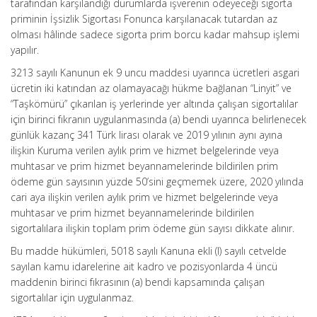
tarafından karşılandığı durumlarda işverenin ödeyeceği sigorta
priminin İşsizlik Sigortası Fonunca karşılanacak tutardan az
olması hâlinde sadece sigorta prim borcu kadar mahsup işlemi
yapılır.
3213 sayılı Kanunun ek 9 uncu maddesi uyarınca ücretleri asgari
ücretin iki katından az olamayacağı hükme bağlanan “Linyit” ve
“Taşkömürü” çıkarılan iş yerlerinde yer altında çalışan sigortalılar
için birinci fıkranın uygulanmasında (a) bendi uyarınca belirlenecek
günlük kazanç 341 Türk lirası olarak ve 2019 yılının aynı ayına
ilişkin Kuruma verilen aylık prim ve hizmet belgelerinde veya
muhtasar ve prim hizmet beyannamelerinde bildirilen prim
ödeme gün sayısının yüzde 50’sini geçmemek üzere, 2020 yılında
cari aya ilişkin verilen aylık prim ve hizmet belgelerinde veya
muhtasar ve prim hizmet beyannamelerinde bildirilen
sigortalılara ilişkin toplam prim ödeme gün sayısı dikkate alınır.
Bu madde hükümleri, 5018 sayılı Kanuna ekli (I) sayılı cetvelde
sayılan kamu idarelerine ait kadro ve pozisyonlarda 4 üncü
maddenin birinci fıkrasının (a) bendi kapsamında çalışan
sigortalılar için uygulanmaz.