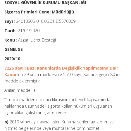
SOSYAL GÜVENLİK KURUMU BAŞKANLIĞI
Sigorta Primleri Genel Müdürlüğü
Sayı
: 24010506-010.06.01-E.5570009
Tarih:
21/04/2020
Konu
: Asgari Ücret Desteği
GENELGE
2020/10
7226 sayılı Bazı Kanunlarda Değişiklik Yapılmasına Dair
Kanun
’un 29 uncu maddesi ile 5510 sayılı Kanuna geçici 80 inci
madde eklenmiştir.
Anılan madde ile;
“4 üncü maddenin birinci fıkrasının (a) bendi kapsamında
haklarında uzun vadeli sigorta kolları hükümleri uygulanan
sigortalıları çalıştıran işverenlerce;
a)
2019 yılının aynı ayına ilişkin Kuruma verilen aylık prim ve
hizmet belgelerinde veya muhtasar ve prim hizmet