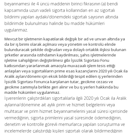
beyannamesi ile 4 üncü maddenin birinci fıkrasının (a) bendi
kapsamında uzun vadeli sigorta kollarından en az sigortalı
bildirimi yapılan aydaki/dönemdeki sigortalı sayısının altında
bildirimde bulunulması halinde bu madde hükümleri
uygulanmaz.
Mevcut bir işletmenin kapatılarak değişik bir ad ve unvan altında ya
da bir iş birimi olarak açılması veya yönetim ve kontrolü elinde
bulunduracak şekilde doğrudan veya dolaylı ortaklık ilişkisi bulunan
şirketler arasında istihdamın kaydırılması, şahıs işletmelerinde
işletme sahipliğinin değiştirilmesi gibi İşsizlik Sigortası Fonu
katkısından yararlanmak amacıyla muvazaalı işlem tesis ettiği
anlaşılan veya sigortalıların prime esas kazançlarını 2020 yılı Ocak ila
Aralık ayları/dönemi için eksik bildirdiği tespit edilen iş yerlerinden
İşsizlik Sigortası Fonunca karşılanan tutar, gecikme cezası ve
gecikme zammıyla birlikte geri alınır ve bu iş yerleri hakkında bu
madde hükümleri uygulanmaz.
İşverenlerin çalıştırdıkları sigortalılarla ilgili 2020 yılı Ocak ila Aralık
aylarına/dönemine ait aylık prim ve hizmet belgelerini veya
muhtasar ve prim hizmet beyannamelerini yasal süresi içerisinde
vermediğinin, sigorta primlerini yasal süresinde ödemediğinin,
denetim ve kontrolle görevli memurlarca yapılan soruşturma ve
incelemelerde çalıştırdığı kişileri sigortalı olarak bildirmediğinin