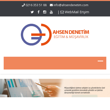
0216 353 51 88
info@ahsendenetim.com
|
WebMail Erişim