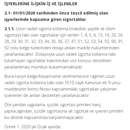
İŞYERLERİNE İLİŞKİN İŞ VE İŞLEMLER
2.1- 01/01/2020 tarihinden önce tescil edilmiş olan
işyerlerinde kapsama giren sigortalılar
2.1.1.
Uzun vadeli sigorta kollarına (malullük, yaşlılık ve ölüm
sigortası) tabi olan sigortalılar için verilen 1, 4, 5, 6, 13, 14, 20, 24,
28, 29, 30, 31, 32, 33, 34, 35, 36, 37, 47, 51, 52, 53, 54, 55, 90, 91,
92 nolu belge türlerinden dolayı anılan madde hükümlerinden
yararlanılacaktır. Dolayısıyla uzun vadeli sigorta kollarına tabi
tutulmayan sigortalılar bakımından söz konusu destekten
yararlanılması mümkün bulunmamaktadır.
Buna karşın belge/beyanname verilmemesine rağmen uzun
vadeli sigorta kollarına tabi olan 5510 sayılı Kanunun ek 9 uncu
maddesinin birinci fıkrası kapsamındaki sigortalıları çalıştıran
işverenler de anılan destekten yararlanacaktır.
Öte yandan uygulama, işsizlik sigortası primleri hariç
yapılacağından, işsizlik sigortasına ait sigortalı ve işveren primleri
bu destek kapsamında karşılanmayacaktır.
Örnek 1: 2020 yılı Ocak ayında;