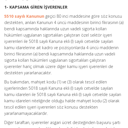
1- KAPSAMA GİREN İŞVERENLER
5510 sayılı Kanunun
geçici 80 inci maddesine göre söz konusu
destekten, anılan Kanunun 4 üncü maddesinin birinci fıkrasının (a)
bendi kapsamında haklarında uzun vadeli sigorta kolları
hükümleri uygulanan sigortalıları çalıştıran özel sektör işyeri
işverenleri ile 5018 sayılı Kanuna ekli (I) sayılı cetvelde sayılan
kamu idarelerine ait kadro ve pozisyonlarda 4 üncü maddenin
birinci fıkrasının (a) bendi kapsamında haklarında uzun vadeli
sigorta kolları hükümleri uygulanan sigortalıları çalıştıran
işverenler hariç olmak üzere diğer kamu işyeri işverenleri de
destekten yararlanacaktır.
Bu bakımdan, mahiyet kodu (1) ve (3) olarak tescil edilen
işyerlerinden 5018 sayılı Kanuna ekli (I) sayılı cetvelde sayılan
kamu idareleri ile 5018 sayılı Kanuna ekli (I) sayılı cetvelde sayılan
kamu idareleri niteliğinde olduğu halde mahiyet kodu (2) olarak
tescil edilen işyeri işverenleri söz konusu destekten
yararlanamayacaklardır.
Diğer taraftan, işverenler asgari ücret desteğinden başvuru şartı