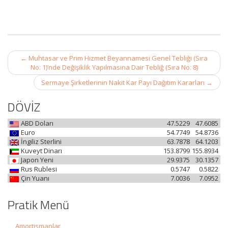
Post
←
Muhtasar ve Prim Hizmet Beyannamesi Genel Tebliği (Sıra
navigation
No: 1)’nde Değişiklik Yapılmasına Dair Tebliğ (Sıra No: 8)
Sermaye Şirketlerinin Nakit Kar Payı Dağıtım Kararları
→
DÖVİZ
ABD Doları
47.5229
47.6085
Euro
54.7749
54.8736
İngiliz Sterlini
63.7878
64.1203
Kuveyt Dinarı
153.8799
155.8934
Japon Yeni
29.9375
30.1357
Rus Rublesi
0.5747
0.5822
Çin Yuanı
7.0036
7.0952
Pratik Menü
Amortismanlar