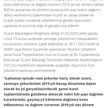
konu edilmemesi ve dağıtım tutarının 2019 yılı net dönem kârının
%25’ini aşmaması ile yönetim kuruluna kâr payı avansı dağıtımı
yetkisi verilmemesi bakımından ticaret ve sanayi odaları ile
ticaret odaları nezdinde şirketlerimize gerekli duyuruların
yapılması hususunda bilgi ve gereğini rica ederim.
Ticaret Bakanlığının Birliğimize ilettiği 31.03.2020 tarihli yazıda,
covid-19 virüsü nedeniyle sermaye şirketlerinin özkaynaklarını
korumasının önemine işaret edilmekte ve 28.11.2012 tarihli ve
28481 sayılı Resmi Gazetede yayımlanan “Anonim Şirketlerin
Genel Kural Toplantılarının Usul ve Esasları ile Bu Toplantılarda
Bulunacak Ticaret Bakanlığı Temsilcileri Hakkında Yönetmeliğinin”
13/5 inci maddesine dayanılarak, aşağıdaki duyurunun tüm
şirketlere yapılması istenmektedir:
“kamunun iştiraki olan şirketler hariç olmak üzere,
sermaye şirketlerinin 2019 yılı hesap dönemine ilişkin
olarak bu yıl gerçekleştirilecek genel kurul
toplantılarında gündeme alınacak nakit kâr payı dağıtımı
kararlarında, geçmiş yıl kârlarının dağıtıma konu
edilmemesi ve dağıtım tutarının 2019 yılı net dönem