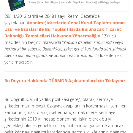
28/11/2012 tarihli ve 28481 sayılı Resmi Gazete’de
yayımlanan
Anonim Şirketlerin Genel Kurul Toplantılarının
Usul ve Esasları ile Bu Toplantılarda Bulunacak Ticaret
Bakanlığı Temsilcileri Hakkında Yönetmeliğin
13’üncü
maddesinin beşinci fıkrasında “
Yapılan denetim sonucunda veya
herhangi bir sebeple Bakanlıkça, şirket genel kurulunda görüşülmesi
islenen konuların gündeme konulması zorunludur.
” düzenlemesi
yer almaktadır.
Bu Duyuru Hakkında TÜRMOB Açıklamaları İçin Tıklayınız
Bu doğrultuda, ihtiyatlılık politikası gereği olarak, sermaye
şirketlerimizin mevcut özkaynak yapılarının korunmasını teminen,
kamunun iştiraki olan şirketler hariç olmak üzere, sermaye
şirketlerinin 2019 yılı hesap dönemine ilişkin olarak bu yıl
gerçekleştirilecek genel kurul toplantılarında gündeme alınacak
nakit kâr payı dağıtımı kararlarında, geçmiş yıl kârlarının dağıtıma