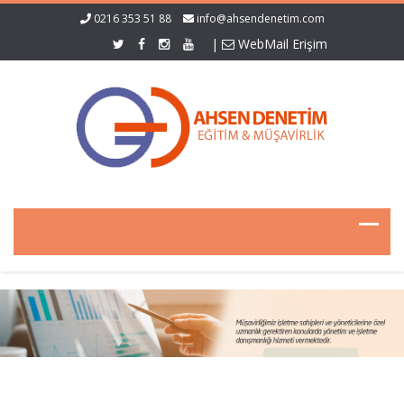
0216 353 51 88
info@ahsendenetim.com
|
WebMail Erişim