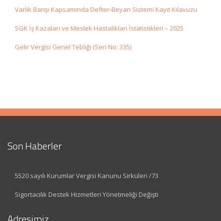
Varlık Barışı Kapsamında Defter-Beyan Sistemi Kayıt Kılavuzu
SGK İş Kazaları ve Meslek Hastalıkları İstatistikleri – 2025
Gelir Vergisi Genel Tebliği (Seri No: 335)
Son Haberler
5520 sayılı Kurumlar Vergisi Kanunu Sirküleri /73
Sigortacılık Destek Hizmetleri Yönetmeliği Değişti
Adresimiz