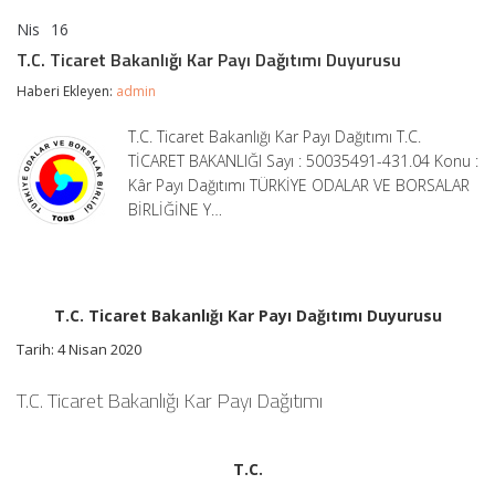
Nis
16
T.C.
yorumlar kapalı
Ticaret
T.C. Ticaret Bakanlığı Kar Payı Dağıtımı Duyurusu
Bakanlığı
Kar
Haberi Ekleyen:
admin
Payı
Dağıtımı
T.C. Ticaret Bakanlığı Kar Payı Dağıtımı T.C.
Duyurusu
TİCARET BAKANLIĞI Sayı : 50035491-431.04 Konu :
için
Kâr Payı Dağıtımı TÜRKİYE ODALAR VE BORSALAR
BİRLİĞİNE Y…
T.C. Ticaret Bakanlığı Kar Payı Dağıtımı Duyurusu
Tarih: 4 Nisan 2020
T.C. Ticaret Bakanlığı Kar Payı Dağıtımı
T.C.