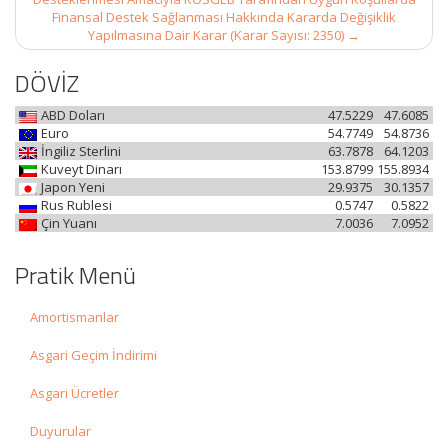
Finansal Destek Sağlanması Hakkında Kararda Değişiklik
Yapılmasına Dair Karar (Karar Sayısı: 2350)
→
DÖVİZ
ABD Doları
47.5229
47.6085
Euro
54.7749
54.8736
İngiliz Sterlini
63.7878
64.1203
Kuveyt Dinarı
153.8799
155.8934
Japon Yeni
29.9375
30.1357
Rus Rublesi
0.5747
0.5822
Çin Yuanı
7.0036
7.0952
Pratik Menü
Amortismanlar
Asgari Geçim İndirimi
Asgari Ücretler
Duyurular