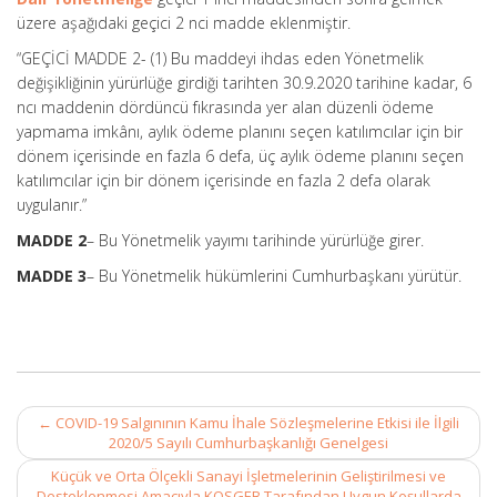
üzere aşağıdaki geçici 2 nci madde eklenmiştir.
“GEÇİCİ MADDE 2- (1) Bu maddeyi ihdas eden Yönetmelik
değişikliğinin yürürlüğe girdiği tarihten 30.9.2020 tarihine kadar, 6
ncı maddenin dördüncü fıkrasında yer alan düzenli ödeme
yapmama imkânı, aylık ödeme planını seçen katılımcılar için bir
dönem içerisinde en fazla 6 defa, üç aylık ödeme planını seçen
katılımcılar için bir dönem içerisinde en fazla 2 defa olarak
uygulanır.”
MADDE 2
– Bu Yönetmelik yayımı tarihinde yürürlüğe girer.
MADDE 3
– Bu Yönetmelik hükümlerini Cumhurbaşkanı yürütür.
Post
←
COVID-19 Salgınının Kamu İhale Sözleşmelerine Etkisi ile İlgili
navigation
2020/5 Sayılı Cumhurbaşkanlığı Genelgesi
Küçük ve Orta Ölçekli Sanayi İşletmelerinin Geliştirilmesi ve
Desteklenmesi Amacıyla KOSGEB Tarafından Uygun Koşullarda