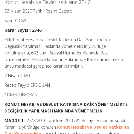
Konut Hesabı ve Devlet Katkısına 2346
03 Nisan 2020 Tarihli Resmi Gazete
Sayı: 31088
Karar Sayısı: 2346
Ekli “Konut Hesabı ve Devlet Katkısına Dair Yönetmelikte
Değişiklik Yapılması Hakkında Yönetmelik”in yürürlüğe
konulmasına, 633 sayılı Sosyal Hizmetler Alanında Bazı
Düzenlemeler Hakkında Kanun Hükmünde Kararnamenin ek 3
üncü maddesi gereğince karar verilmiştir.
2 Nisan 2020
Recep Tayyip ERDOĞAN
CUMHURBAŞKANI
KONUT HESABI VE DEVLET KATKISINA DAİR YÖNETMELİKTE
DEĞİŞİKLİK YAPILMASI HAKKINDA YÖNETMELİK
MADDE 1
– 22/2/2016 tarihli ve 2016/8559 sayılı Bakanlar Kurulu
Kararı ile yürürlüğe konulan
Konut Hesabı ve Devlet Katkısına
Dair Yönetmeliğe
geçici 1 inci maddesinden sonra gelmek