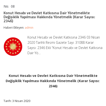
Nis
08
Konut
yorumlar kapalı
Hesabı
Konut Hesabı ve Devlet Katkısına Dair Yönetmelikte
ve
Değişiklik Yapılması Hakkında Yönetmelik (Karar Sayısı:
Devlet
2346)
Katkısına
Dair
Haberi Ekleyen:
admin
Yönetmelikte
Değişiklik
Konut Hesabı ve Devlet Katkısına 2346 03 Nisan
Yapılması
2020 Tarihli Resmi Gazete Sayı: 31088 Karar
Hakkında
Yönetmelik
Sayısı: 2346 Ekli “Konut Hesabı ve Devlet Katkısına
(Karar
Dair Yö…
Sayısı:
2346)
için
Konut Hesabı ve Devlet Katkısına Dair Yönetmelikte
Değişiklik Yapılması Hakkında Yönetmelik (Karar Sayısı:
2346)
Tarih: 3 Nisan 2020