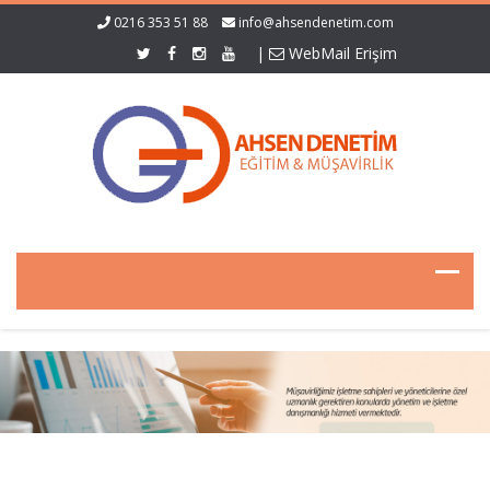
0216 353 51 88
info@ahsendenetim.com
|
WebMail Erişim